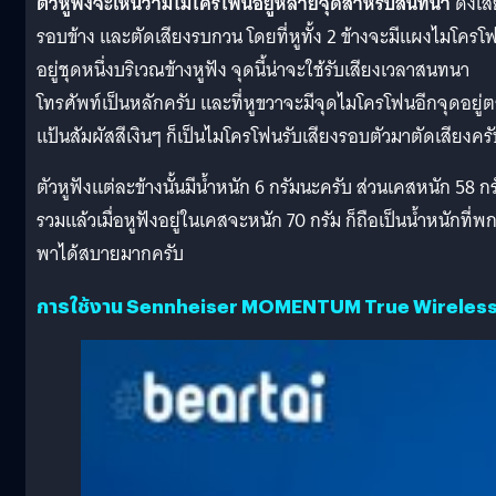
ตัวหูฟังจะเห็นว่ามีไมโครโฟนอยู่หลายจุดสำหรับสนทนา
ดึงเส
รอบข้าง และตัดเสียงรบกวน โดยที่หูทั้ง 2 ข้างจะมีแผงไมโครโ
อยู่ชุดหนึ่งบริเวณข้างหูฟัง จุดนี้น่าจะใช้รับเสียงเวลาสนทนา
โทรศัพท์เป็นหลักครับ และที่หูขวาจะมีจุดไมโครโฟนอีกจุดอยู่
แป้นสัมผัสสีเงินๆ ก็เป็นไมโครโฟนรับเสียงรอบตัวมาตัดเสียงครั
ตัวหูฟังแต่ละข้างนั้นมีน้ำหนัก 6 กรัมนะครับ ส่วนเคสหนัก 58 กร
รวมแล้วเมื่อหูฟังอยู่ในเคสจะหนัก 70 กรัม ก็ถือเป็นน้ำหนักที่พ
พาได้สบายมากครับ
การใช้งาน Sennheiser MOMENTUM True Wireless