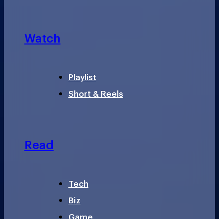
Watch
Playlist
Short & Reels
Read
Tech
Biz
Game