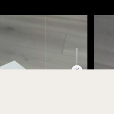
รียมรับการอัปเดต UI ต้อนรับการเปิดตัว Pixel 8
สกรีนช็อตของแอป Google Camera เวอร์ชันใหม่ที่มีการดีไซน์ UI ใหม่ ซึ่ง
l 8 ในช่วงฤดูใบไม้ผลิ (ประมาณกันยายน - พฤศจิกายน) โดยการอัปเดตครั้งนี้
บตั้งแต่ปี 2019
ays ago
จอร์ Watch Unlock ที่ใช้สมาร์ตวอตช์ปลดล็อกสมาร์ต
ตัวฟีเจอร์ Watch Unlock ซึ่งเป็นอีกหนึ่งวิธีที่จะปลดล็อกสมาร์ตโฟนได้โดยไม่
บหน้าบนสมาร์ตโฟน โดยฟีเจอร์นี้จะใช้ Active Unlock API ที่มีอยู่ใน Android