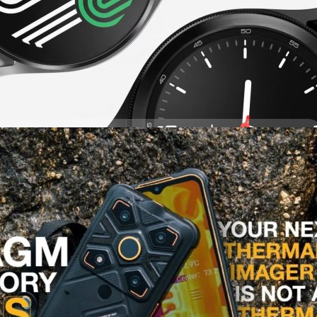
atch4 Classic รับอัปเดตเบต้า One UI 4.5 ครั้งที่ 2
ง (beta program) สำหรับ One UI 4.5 เป็นครั้งแรกสำหรับผู้ใช้ Galaxy
c เมื่อเดือนพฤษภาคม และล่าสุดก็มีการปล่อยอัปเดตเบต้าครั้งที่ 2 รหัส
G1S สมาร์ตโฟนเฉพาะทาง ติดตั้งกล้องตรวจจับความ
้
ลางคืน!
ใช้งานในสภาวะพิเศษ เช่น การปีนเขา หรือ กีฬาเอ็กซ์ตรีม ได้เปิดตัวสมาร์ต
days ago
ซึ่งเป็นสมาร์ตโฟนที่ทนทานต่อสภาวะอากาศแบบสุดโต่ง พร้อมติดตั้งกล้อง
่องกลางคืนมาด้วย!
days ago