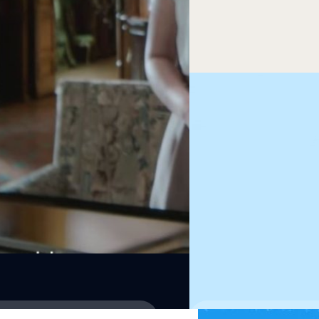
ภควัต ขจิตวิชยานุกูล
| 1086 d
Read More
11/08/2023
Android จะมีฟีเจอร์เช
ล่าสุดมีผู้เชี่ยวชาญจากฝั่ง An
การเชื่อมต่ออุปกรณ์ Android หล
สายจาก iPhone, Macs หรือ iPads
ภควัต ขจิตวิชยานุกูล
| 1092 d
Read More