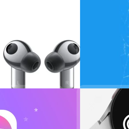
ำ/ฝุ่น และได้ Devialet
ทางการในยุโรปกลางและยุโรปตะวันออก
ยงจากฝรั่งเศสอย่าง Devialet ทำให้
นานขึ้นอีกด้วย!
24/06/2022
ตอบคำถาม: Twitter 
หรือไม่?
Twitter ประกาศทดสอบฟีเจอร์ให
เดือน ฟีเจอร์ใหม่เพียบ!
มากกว่าการทวีตปกติที่จำกัดตั
remium โดยมีราคาอยู่ที่ 4.99 เหรียญ
ภควัต ขจิตวิชยานุกูล
| 1505 
บ Premium จะต้องอัปเดตแอป