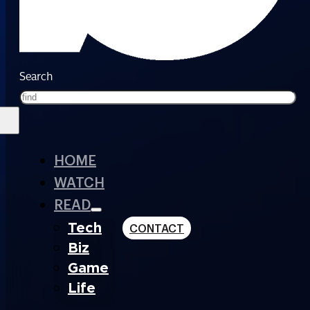
Search
HOME
WATCH
READ
Tech
CONTACT
Biz
Game
Life