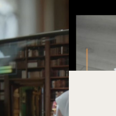
20/08/2023
แอป Google Camera เต
Series
Android Authority เปิดเผยภาพ
คาดว่าจะเปิดตัวพร้อมกับ Pixe
4 Ultra
นับว่าเป็นการรีดีไซน์ครั้งใหญ่นั
่า สมาร์ตโฟนรุ่นนี้ต้องการที่จะไป
iaomi จะไม่ใช่แค่นั้น เพราะการเปิด
ภควัต ขจิตวิชยานุกูล
| 1083 d
4 Ultra เป็นผู้นำในด้านการถ่ายทำ
Read More
17/08/2023
Google อาจเปิดตัวฟีเ
โฟนได้!
ในงาน CES ปีนี้ Google ได้เปิด
ต้องพึ่งพาการสแกนนิ้วมือหรือใ
13 ในการทำงาน