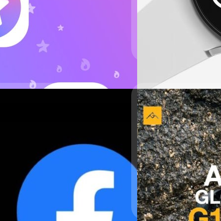
Read More
อก Telegram Premium
20/06/2022
Galaxy Watch4 และ W
05/06/2022
Samsung ประกาศโปรแกรมทดลอ
Watch 4 และ Watch 4 Classi
เปิดตัว AGM Glory 
R860XXU1ZVF5 ในเกาหลีใต
ร้อน และกล้องส่องก
AGM ผู้ผลิตสมาร์ตโฟนสำหรับ
ภควัต ขจิตวิชยานุกูล
| 1509 
โฟนรุ่นใหม่ AGM Glory G1S 
Read More
ตรวจจับความร้อนและกล้องส
ภควัต ขจิตวิชยานุกูล
| 1524 
Read More