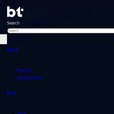
Search
Watch
Playlist
Short & Reels
Read
Tech