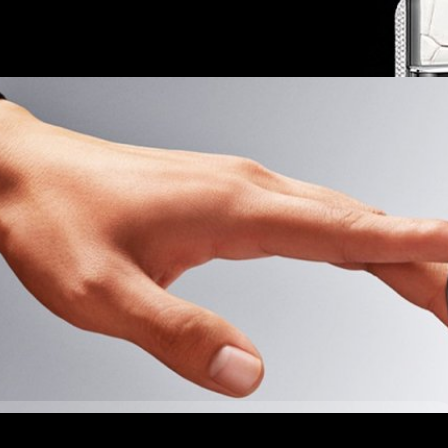
 สมาร์ตโฟนระดับหรูหรารุ่นนี้ได้ใช้ศักยภาพจากชิปเซตเรือธงปี 2024 นั่นคือ
o
เวอร์ชันโอเวอร์คล็อกความเร็วในการประมวลผล (แต่มิได้ระบุข้อมูลที่
่วมกับแรม ความจุ 16 GB และสตอเรจ ความจุ 512 GB - 1 TB…
 Magic8 และ Magic8 Pro : ขุมพลัง Snapdragon 8
ช้ AI, เริ่มต้น 20,600 บาท
ธงซีรีส์ Magic8 ได้แก่ Magic8 รุ่นมาตรฐาน และ Magic8 Pro อย่างเป็น
o