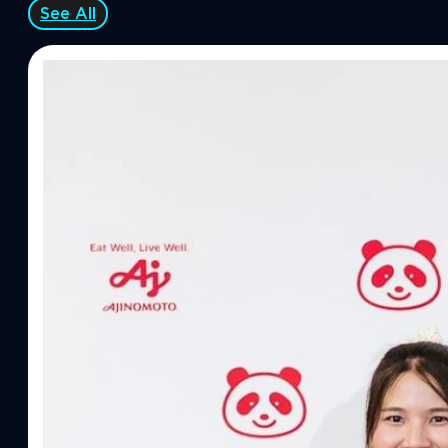
See All
07/08/2026
ทีมคอนเทนต์ BT
| 1 days ago
Read More
อายิโนะโมะโต๊ะ เผยยุทธศาสตร์ Food Technology 
“AminoScience” เจาะอินไซต์ผู้บริโภคและ B2B
บริษัท อายิโนะโมะโต๊ะ (ประเทศไทย) จำกัด จัดงาน The Heartbeat b
แนวคิดการดำเนินธุรกิจและการพัฒนาผลิตภัณฑ์ที่ขับเคลื่อนด้วยเท
ผู้บริโภค ท่ามกลางการเติบโตของตลาด Health & Wellness ในประเทศไท
บาท หรือคิดเป็นสัดส่วนราว 8% ของผลิตภัณฑ์มวลรวมในประเทศ (GDP
ความรู้หลักรูปแบบผลิตภัณฑ์ / โซลูชันกลุ่มเป้าหมายหลักNutrition
ประโยชน์จากกรดอะมิโน)aminoVITAL, AminoNITE,