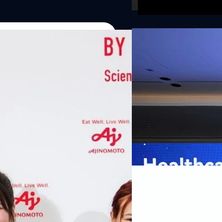
07/08/2026
หัวเว่ยเดินหน้าปฏิวัต
เกมเร่งเครื่อง AI เพื
กรุงเทพฯ, 7 สิงหาคม 2569 — 
Thailand Digital & AI Summi
ชูเทคโนโลยี
พันธมิตรด้านเทคโนโลยีจากไท
ปัญญาประดิษฐ์ (AI) พร้อมประ
ประเทศอย่างเป็นทางการ นายปี
y “AminoScience” ร่วมเปิดเผย
ทีมคอนเทนต์ BT
| 1 days ago
เว่ย เทคโนโลยี่ จำกัด ได้กล่าว
คโนโลยีทางอาหาร และข้อมูลพฤติกรรม
สาธารณสุขไทย และบทบาทของเท
Read More
ประชาชนได้อย่างทั่วถึงมากขึ้น 
ย ซึ่งมีมูลค่ามากกว่า 1.5 ล้านล้าน
มาเปลี่ยนแปลงอุตสาหกรรมสา
06/08/2026
) กลุ่มธุรกิจเทคโนโลยีและองค์
ข้อมูลสุขภาพแบบครบวงจร ตั้งแ
ทางการแพทย์ และผู้บริหารโรง
 & Well-beingAminoScience (การใช้
SYNNEX โชว์กำไร Q2
หลายแห่งในจีน เราเชื่อมั่นว่าค
Recurring Revenue เ
บาท/หุ้น