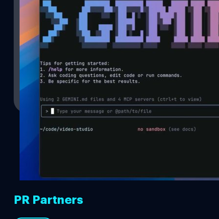
Gemini CLI เครื่องมือ AI Agent แบบ Open-Sourc
โควตา 1,000 ครั้ง/วัน
Google เปิดตัว Gemini CLI เครื่องมือ AI Agent แบบ Open-Source ท
ผ่าน Command line interface (CLI) โดยตรง ช่วยให้นักพัฒนาสามารถ
โดยไม่ต้องออกจาก Terminal ที่คุ้นเคย Gemini CLI ใช้งานยังไง ? G
นักพัฒนาในการทำงานที่ต้องการความรวดเร็ว เช่น การเขียนและแก้ไข
งาน หรือแม้แต่รันสคริปต์ต่าง ๆ โดยใช้ Gemini 2.5 Pro ที่มี Contex
อมลวรรณ ศรัทธานนท์
| 407 days ago
พัฒนาสามารถใช้งานได้ "ฟรี" เพียงล็อกอินด้วยบัญชี Google ส่วนตัว เพ
พร้อมโควตา…
Read More
PR Partners