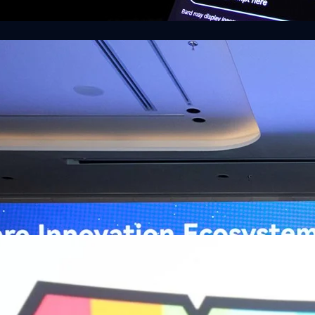
ิวงการสาธารณสุขไทยด้วย AI เปิดตัว 4 นวัตกรรมเปลี่ยน
่อการแพทย์ในประเทศไทย
หัวเว่ย จัดงาน “Huawei AI+ Healthcare Summit” ภายใต้งาน Huawei
t 2026 รวมผู้นำด้านนโยบายสาธารณสุข ผู้บริหารโรงพยาบาลชั้นนำ และ
ยและจีน ร่วมขับเคลื่อนอนาคตของระบบสาธารณสุขไทยด้วยนวัตกรรมและ
กาศความร่วมมือครั้งสำคัญเพื่อยกระดับ Healthcare Ecosystem ของ
เตอร์ จาง ประธานกลุ่มธุรกิจการศึกษาและสาธารณสุขต่างประเทศ บริษัท หัว
ถึงความมุ่งมั่นของหัวเว่ยในการสนับสนุนการเปลี่ยนผ่านสู่ยุคดิจิทัลของระบบ
คโนโลยี AI ในการยกระดับคุณภาพการให้บริการทางการแพทย์ให้เข้าถึง
ภายใต้แนวคิด “AI for Health, Health for All” “วันนี้ปัญญาประดิษฐ์กำลังเข้า
ธารณสุขอย่างรวดเร็ว หัวเว่ยมีประสบการณ์ตรงจากการพัฒนาแพลตฟอร์ม
ต่โครงสร้างพื้นฐานด้านคอมพิวติงไปจนถึงโซลูชัน AI สำหรับผู้ป่วย บุคลากร
พยาบาล ซึ่งได้พิสูจน์ผลสำเร็จแล้วในโรงพยาบาลชั้นนำอย่างโรงพยาบาล
/69 โต 18% ลุย AI–Cloud–Green Energy สร้างฐาน
วามร่วมมือระหว่างหัวเว่ยกับพันธมิตรไทยในวันนี้จะช่วยผลักดันวิสัยทัศน์…
ร่งเครื่อง New Growth Engine พร้อมจ่ายปันผล 0.10