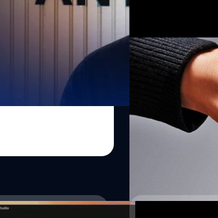
นุ่มนวลถึง 120 เฟรมต่อวินาที)
ปรีดี ฤกษ์วลีกุล
| 293 days ag
Qualcomm Snapdragon 8 Elite 
ชัดเจนให้ทราบ) ซึ่งจะทำงานร
Read More
16/10/2025
Honor เปิดตัวเรือธง
Elite Gen 5, ปุ่มเรียกใ
Honor ได้เปิดตัวสมาร์ตโฟนเรือ
ทางการที่ประเทศจีน
ปรีดี ฤกษ์วลีกุล
| 296 days ag
Read More
03/02/2025