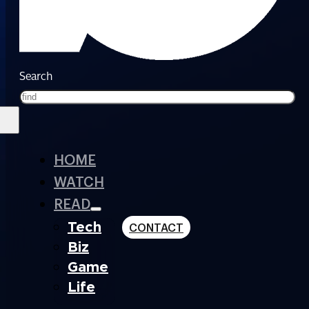
Search
HOME
WATCH
READ
Tech
CONTACT
Biz
Game
Life