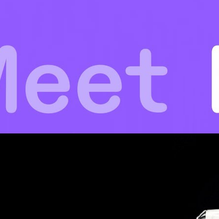
 AI Agent ที่เคลมว่าเขียนโคดต่อเนื่องได้นานได้หลายวัน
้างความฮือฮาในงาน re:Invent ด้วยการเปิดตัวกลุ่ม AI Agents รุ่นใหม่ที่
ำนวน 3 ตัว ซึ่งออกแบบมาเพื่อปฏิวัติวงการ DevOps และการเขียนโคด โดย
ารทำงานของมนุษย์และทำงานซับซ้อนได้ด้วยตัวเองต่อเนื่องยาวนาน "เป็นเวลา
่งการ ทีเด็ด Kiro Autonomous Agent พระเอกของการเปิดตัวครั้งนี้คือ Kiro
กเครื่องมือ AI Coding เดิมของ AWS (ที่เปิดตัวไปเมื่อเดือนกรกฎาคม 2025)
ago
มสามารถที่ก้าวไปอีกขั้น ทีมสนับสนุน : Security และ DevOps Agents เพื่อ
ดตัวเอเจนต์อีก 2 ตัวเพื่อทำงานร่วมกันกับ Kiro อย่าง AWS Security Agent
ขียนโคด คอยตรวจหาช่องโหว่ความปลอดภัย…
 สุดหรูหรา, ทำงานเองด้วย AI Agent เต็มตัวเป็นรุ่นแรก
ูหราจากสหราชอาณาจักรที่ก่อตั้งขึ้นโดย Nokia เมื่อปี 1998 ได้เปิดตัวสมา
อย่างเป็นทางการที่ แฮร์รอดส์ (Harrods) ซึ่งเป็นห้างสรรพสินค้าระดับ Luxury
ณาจักร Vertu Agent Q นั้น ได้รับการติดตั้งแผงหน้าจอ AMOLED ขนาด
x 2,340 พิกเซล ซึ่งรองรับรีเฟรชเรต 120 Hz (แสดงการเคลื่อนไหวของภาพได้