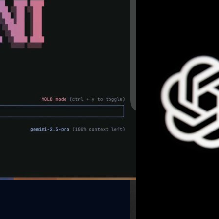
e ใช้ฟรีผ่าน Terminal
OpenAI เปิดตัว Dee
ChatGPT
ี่นำพลังของ Gemini มาให้ใช้งาน
2 กุมภาพันธ์ OpenAI ได้ประก
โต้ตอบกับโมเดล AI ได้สะดวกขึ้น
สำหรับทำงานแทนมนุษย์อัตโนม
emini CLI ออกแบบมาเพื่อสนับสนุน
ออนไลน์หลายร้อยแห่ง จากนั้
โคด การสร้างเนื้อหา การวางแผน
เขียนงานวิจัยหลายชั่วโมง แต่เค
t window ขนาด 1 ล้านโทเคน นัก
สำหรับผู้ใช้ ChatGPT ระดับ 
ศิลา วงศ์เจริญ
| 550 days a
ื่อรับสิทธิ์ใช้ Gemini Code Assist
Read More