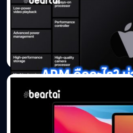
ประสบการณ์ที่ดีในราคาที่คุ้มค่า สำหรับการใช้งานของผู้ใช้
ARM คืออะไร? แล้วทำไมมันถึงน่าตื่นเต้นบน
งานทั่วโลก และยังดำเนินหน้าพัฒนาต่อไปในฐานะผู้พัฒนา
อุปกรณ์ Mac
แพลตฟอร์มแบบ Open Source Apple จะเริ่มปล่อยอุปกรณ์ที่
หลังจากงาน WWDC 2020 วันแรกผ่านไปเมื่อคืน ก็ทำเอาทั่ว
ใช้งานชิป Apple Silicon ภายในสิ้นปีนี้ แต่ก็ไม่ใช่อุปกรณ์ที่
โลกฮือฮาอย่างมาก กับการประกาศอย่างเป็นทางการว่า Apple
ใครทั่วไปก็ซื้อได้ แต่เป็นโครงการในการเปิดให้ยืมเพื่อนัก
จะย้ายไปใช้ชิปเซ็ต Apple Silicon หรือชิปเซ็ตแบบ ARM A-
พัฒนาทั่วไป ให้นำไปพัฒนาตัวโปรแกรมมาลง…
Series (ที่ตัวเองพัฒนาอยู่ และใช้อยู่บน iPhone และ iPad)
บนเครื่อง Mac ของตัวเอง แทนชิปเซ็ตของ Intel ที่ใช้อยู่ใน
ชาคริต ทองสัมฤทธิ์
| 2236 days ago
ปัจจุบัน ภายในเวลา 2 ปี ซึ่งหลาย ๆ คนอาจจะยังไม่รู้จักว่า
Read More
อะไรคือชิปเซ็ตสถาปัตยกรรมแบบ ARM มันคืออะไร มันมา
จากไหน และมันน่าตื่นเต้นยังไงที่จะนำมาใช้กับ macOS วันนี้
#beartai มีคำตอบมาให้ ครั้งแรกที่สถาปัตยกรรม ARM เกิด
23/06/2020
ขึ้นมาบนโลก หากจะอยากทราบว่าชิปเซ็ตแบบ ARM ที่เรา
ได้ยินกันอยู่ตอนนี้เนี่ยมันมาจากไหน ครั้งแรกถูกพูดถึงโดย
ยุคสมัยใหม่เริ่มต้นแล้ว! Apple เริ่มใช้ชิปแบบ
ใคร คงต้องย้อนกลับไป ปี 1980 ชิปเซ็ตแบบ ARM ถูกพัฒนา
ARM ในเครื่อง Mac ใช้แอป iPhone, iPad ได้
ครั้งแรกโดย Acorn Computers บริษัทผู้พัฒนาคอมพิวเตอร์
ไม่ต้องพอร์ต
สัญชาติอังกฤษผู้ออกแบบสถาปัตยกรรม…
จบไปสด ๆ ร้อน ๆ สำหรับงาน WWDC 2020 คืนแรก ภายใน
งานมีอะไรที่น่าสนใจเยอะมาก ไม่ว่าจะเป็น iOS14, iPadOS14,
macOS 11 Big Sur (สังเกตว่ารุ่นเปลี่ยนไป 11 แล้วนะ) และอีก