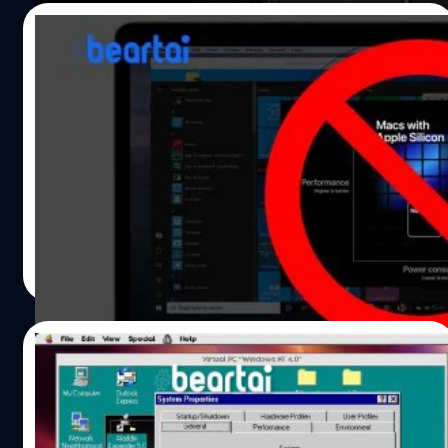
เหมือนว่าเครื่องจะใช้ประโยชน์จากเครื่องมือ Rosetta 2 เพื่อ
27/06/2020
จำลองการรันโปรแกรมแบบ x86/64 ใน emulation แต่พอนำ
มาเทียบกับ Microsoft Surface Pro X แล้ว ที่รันโปรแกรมแบบ
เครื่องมือ Rosetta 2 ไม่สามารถแปลง
ARM ปกติ ดันมีคะแนนที่สูสี และแพ้ Mac mini ด้วยคะแนน
โปรแกรม VM ให้รันโปรแกรม x86 ของ
Single-Core ซะงั้น…
Windows ได้
จากการที่มีคำสงสัยว่าหลังจาก Mac ได้ประกาศเปลี่ยนชิป
CPU จากตระกูล x86 ของ Intel มาเป็น ARM ที่ Apple
ออกแบบเองโดยใช้ชื่อ "Apple Silicon" ทำให้มีคำถามว่า แล้ว
เรื่อง "ลง Windows ใน Mac" จะเป็นอย่างไรต่อไป ซึ่งกรณี
เรื่อง BootCamp นั้นทาง Apple และ Microsoft ได้ออกมา
ณัชธนัท จุโฬทก
| 2232 days ago
ยืนยันแล้ว Apple ยืนยัน Mac ที่ใช้ ARM ลง Windows ผ่าน
Read More
Bootcamp ไม่ได้ Microsoft ก็ออกมายืนยันอีกข่าวเช่นกัน
ล่าสุดก็มีอีกประเด็นคือแล้ว "VM" จะยังได้ไปต่อไหม (Parallel
Desktop, VMWare Fusion, VirtualBox) ก็มีข่าวที่ออกมาให้
27/06/2020
พอจะเข้าใจได้ว่า "Rosetta 2" ไม่สามารถแปลงโค้ดโปรแกรม
ประเภท VM หรือ…
ย้อนอดีตยุค Mac ใช้ PowerPC (ก่อนใช้ Intel)
ชาวแอปเปิ้ลนั้นลง DOS/Windows บน Mac
ยังไง?