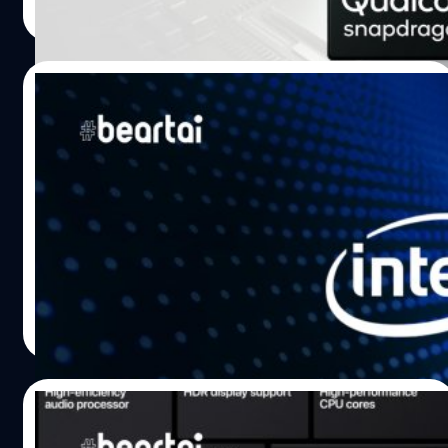
ทำตลาดโน้ตบุ๊กแบบ ARM อีกครั้งด้วยการหยิบเอา
Read More
Snapdragon 8cx กลับมาพัฒนาต่อ มีคนไปพบข้อมูลของชิป
เซ็ตโมเดล SC8180XP (ตัวเก่าคือ SC8180X) จึงเป็นไปได้ว่านี่
คือเวอร์ชันใหม่ของชิป Snapdragon 8cx ที่ยังไม่รู้ว่าจะยังใช้
23/06/2020
ชื่อเดิมต่อไปหรือไม่ ข้อมูลที่เราพอจะทราบคือชิปตัวนี้เป็นชิป
แบบ Octa Core (8 Cores) มีความเร็ว clock ถึง 3.15 GHz แรง
Intel บอก ยังสนับสนุน Apple เต็มที่ใน 2 ปีนี้
กว่าชิปแบบ ARM ทุกตัวที่ Qualcomm เคยทำมา แรงกว่า
ก่อน Apple จะหันไปใช้ชิปเซ็ตของตัวเองบน
Snapdragon 865 และ 865 Plus ที่กำลังจะออกมาในอนาคต
Mac
อีกด้วย ซึ่งจะมี Core…
หลังจากที่ Apple ประกาศจะหันไปใช้ชิปเซ็ตของตัวเอง
"Apple Silicon" ที่พัฒนาบนพื้นฐานบนสถาปัตยกรรม ARM
ภายใน 2 ปี ก็อาจจะทำให้ Intel ต้องเสียลูกค้ารายใหญ่ไปอีก
หนึ่งรายเลย (อ่านเพิ่มเติม) ล่าสุดทาง Intel เองก็ออกมาตอบ
แบบเต็มใจกับทาง Apple Insider ว่า Intel ยังพร้อมที่จะ
ชาคริต ทองสัมฤทธิ์
| 2236 days ago
สนับสนุน Apple เหมือนเดิม แม้อีก 2 ปีจะหันไปใช้ชิปเซ็ตของ
Read More
ตัวเองแล้วก็ตาม เราจะยังสนับสนุน Apple เช่นเดิม ซึ่ง Intel ก็
ให้ความเห็นอีกว่า พวกเขาต้องการมุ่งไปที่การเจาะตลาด PC
เป็นหลักอยู่เช่นเดิม เพื่อความก้าวหน้าทางอุตสาหกรรม
23/06/2020
คอมพิวเตอร์ พวกเรายังเชื่อว่าคอมพิวเตอร์ที่ใช้งานชิปของ
Intel อย่างชิปเซ็ตคอมพิวเตอร์พกพา Tiger Lake จะยังให้
ไขปริศนา ชิปเซ็ตประมวลผลสถาปัตยกรรม