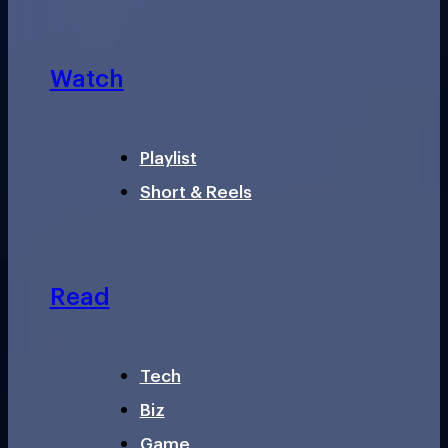
Watch
Playlist
Short & Reels
Read
Tech
Biz
Game