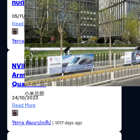
ทบต่อชิป Intel มาก
05/11/2023
Read More
วัชรกุล พัฒนาประทีป
| 1005 days ago
NVIDIA และ AMD กำลังพัฒนาชิป
Arm สำหรับ Windows PC สู้
Qualcomm
小米总部
24/10/2023
Read More
วัชรกุล พัฒนาประทีป
| 1017 days ago