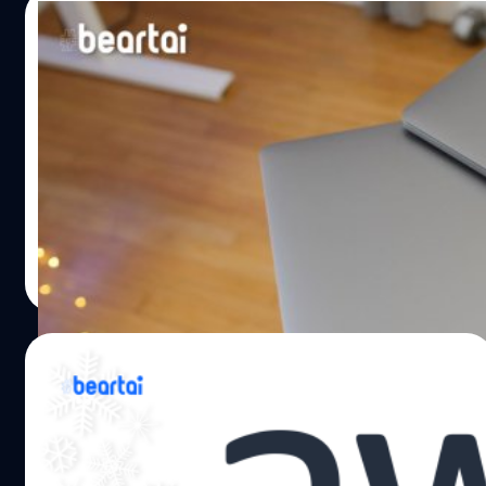
ใกล้ชิด ซึ่งจะใช้ชื่อแบรนด์ว่า ARM Cortex-X ทั้งนี้ ซีพียูตัว
23/04/2020
แรกที่ได้รับการปรับแต่งจากโปรแกรม Cortex-X Custom
(CXC) นั้น คือ Arm Cortex-X1 เปิดตัวซีพียู Arm Cortex-X1
สื่อนอกเน้นย้ำ Mac พร้อมชิปประมวลผล ARM
Cortex-X1 เป็นซีพียู Cortex ของ Arm ที่ทรงประสิทธิภาพมาก
มาแน่นอนปีหน้า!
ที่สุดในขณะนี้ โดยมีประสิทธิภาพสูงกว่าซีพียูรุ่นก่อนอย่าง
Cortex-A77 ถึง 30% และสูงกว่าซีพียูที่เพิ่มเปิดตัวไปอย่าง
Bloomberg รายงานว่าปีหน้า Apple จะใช้ชิปประมวลผล
Cortex-A78 ถึง 22% จากการวัดการทำงานของระบบประมวล
ARM กับ Mac รุ่นแรกแล้ว หลังจากมีข่าวลือมาอย่างยาวนาน
ผลเชิงเลขจำนวนเต็ม (Integer) ในแบบ Single Thread…
โดยชิปประมวลผลดังกล่าวจะผลิตที่สถาปัตยกรรม 5 นาโน
เมตร โครงสร้างคล้าย Apple A14 ที่จะถูกใช้ใน iPhone 12 แต่
ไม่เหมือนเสียทีเดียว เบื้องต้น Bloomberg รายงานว่าชิป
วัชรกุล พัฒนาประทีป
| 2296 days ago
ประมวลผล ARM จะมีแกนประมวลผลทั้งหมด 8 แกน ที่เป็น
Read More
แกนประมวลผลระดับสูง และอีก 4 แกนที่เป็นแกนประมวลผล
ใช้พลังงานต่ำ คาดว่าชิปประมวลผล ARM ที่ถูกนำมาใช้กับ
Mac นั้นก็น่าจะมีอย่างน้อย 12 core ตามรายงานของ
29/11/2019
Bloomberg อุปกรณ์รุ่นแรกที่จะมาพร้อมกับชิปประมวลผล
ARM จะยังคงเป็นสินค้ากลุ่มแล็ปท็อปก่อน และแน่นอนว่าชิป
Amazon กำลังออกแบบชิป ARM รุ่นที่สอง
ประมวลผล ARM รุ่นที่สองสำหรับ Mac นั้นก็กำลังเข้าสู่ขั้นตอน
สำหรับคลาวด์เซิร์ฟเวอร์เร็วกว่ารุ่นแรก 20 %
การออกแบบแล้ว โดยคาดว่าจะใช้โครงสร้างคล้ายกับชิป
ประมวลผล Apple A15 รุ่นถัดจาก Apple A14 ครับ ตาม