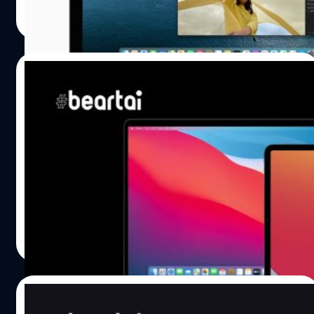
ชาคริต ทองสัมฤทธิ์
| 2209 days ago
Developer Transition Kit สื่อนอกกำลังรายงานว่าชิป Apple
Read More
Silicon ตัวแรกที่ออกแบบบนสถาปัตยกรรม ARM จะเป็นชิป
แบบ 12 Core (Apple A13 Bionic ตัวล่าสุดเป็นชิปแบบ 8
Core) แต่ ถึงจะเป็นชิปแบบ 12 Core จะมีหัวที่ทำงานหลัก ๆ
18/07/2020
เพียงแค่ 8 Core เท่านั้น (Performance Core) และอุปกรณ์ตัว
แรกที่จะใช้ชิปอันนี้ก็คือ…
Apple เตรียมสั่งผลิตชิป ARM กับทาง TSMC
สำหรับใช้ในเครื่อง Mac เร็ว ๆ นี้
หลังจาก Apple เริ่มหันมาพัฒนา macOS ให้สามารถใช้งาน
บนชิปแบบ ARM ได้ และจะเลิกใช้ชิปเซ็ตแบบ x86 ในเครื่อง
Mac และหันมาใช้ชิปของตัวเอง และขอเวลาสำหรับพัฒนาอีก
ถึง 2 ปี ก็ดูเหมือน Apple กำลังจะก้าวไปสู่วันนั้นอีกหนึ่งก้าว
แล้ว ล่าสุด Digitimes รายงานว่า ในช่วงครึ่งปีแรกของปี 2021
ชาคริต ทองสัมฤทธิ์
| 2211 days ago
Apple จะสั่งเหมาผลิตชิปเซ็ตกับทาง TSMC และอาจขึ้นเป็น
Read More
ลูกค้ารายใหญ่ที่สุดของ TSMC (เพราะปกติก็สั่งผลิตชิป
Apple A-series กับทาง TSMC อยู่แล้ว) ซึ่งรายงานว่าจะเป็น
ชิปเซ็ต ARM แบบพิเศษที่ออกแบบไว้ใช้บนเครื่อง Mac โดย
17/07/2020
เฉพาะ โดยมีนักคาดการณ์บอกว่า เครื่อง Mac เครื่องแรกที่