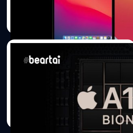
เตรียมจะปล่อย Mac mini Dev Kit ที่เป็นชุดสำหรับนักพัฒนา
โปรแกรมในสิ้นปีนี้ ซึ่งมีการรายงานว่าชิป ARM ตัวแรกที่
ออกแบบมาเพื่อใช้บนเครื่อง Mac ก็ออกแบบบนสถาปัตยกรรม
ชาคริต ทองสัมฤทธิ์
| 2220 days ago
ขนาด 5nm ซึ่งเล็กกว่าของชิปแบบ x86 ในตลาด ณ ตอนนี้
Read More
(ตอนนี้เล็กสุด 7nm) ซึ่งจะสั่งผลิตกับทาง TSMC อย่างแน่นอน
เพราะทาง TSMC ก็ได้เริ่มพัฒนาการผลิตแบบขนาด 5nm ไป
แล้วตามที่มีประกาศออกมาเมื่อต้นปี 2020 และจากประกาศ
30/06/2020
ของ TSMC เองที่บอกว่ากำลังผลิตชิป Apple A14 ตัวใหม่ ก็
ออกแบบบนสถาปัตยกรรม 5nm เช่นเดียวกัน และราคาต้นทุน
หลุดคะแนนทดสอบแรก Mac mini ชิปแบบ
ของชิป ARM ตัวนี้จะอยู่ที่ราว ๆ…
ARM เทียบกับ Surface Pro X ชนะใน Single-
Core สูสีใน Multi-Core
หลังจาก Apple ประกาศย้าย macOS บนอุปกรณ์ Mac มา
ใช้บนชิปประมวลผลแบบ ARM ภายในเวลา 2 ปี ก็ทำเอาคน
อยากเห็นรายละเอียดเพิ่มเติมของเครื่องเมื่อนำมาใช้ชิปแบบ
ARM มาก ๆ ซึ่ง Apple เตรียมจะปล่อยอุปกรณ์แรกให้นัก
พัฒนายืมใช้ สิ้นปีนี้่ด้วยอุปกรณ์ Mac miniDeveloper
ชาคริต ทองสัมฤทธิ์
| 2229 days ago
Transition Kit ล่าสุดมีผลคะแนนของ Mac mini Developer
Read More
Transition Kit หลุดออกมาในฐานข้อมูลของโปรแกรม
Geekbench สำหรับทดสอบประสิทธิภาพของเครื่อง ซึ่งดู