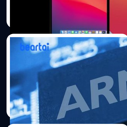
มากมาย Apple ประกาศที่จะเริ่มพัฒนาชิปเซ็ตประมวลผลของ
ตัวเองในชื่อ "Apple Silicon" ซึ่งตั้งใจที่จะนำชิปประมวลผล
ชาคริต ทองสัมฤทธิ์
| 2236 days ago
Apple A series ในปัจจุบันมาใช้งานบนเครื่อง mac ทั้งหลาย
Read More
เช่น MacBook Air, MacBook Pro, Mac Mini และ iMac เป็น
เหตุผลมาจากที่ว่า Apple ผลิตชิปเซ็ตแบบ ARM ให้กับ
iPhone มาตลอด และก้าวขึ้นเป็นผู้นำด้านประสิทธิภาพ ณ
27/05/2020
ปัจจุบัน จึงเล็งเห็นว่าการพัฒนาชิปเซ็ตของตนเองมาใช้ใน
product ของตัวเองอย่าง Mac devices…
ARM เปิดตัวซีพียูสุดแรง “Cortex-X” : เล็งใช้
กับเรือธงระบบ Android ปี 2021
ก่อนหน้านี้ไม่นาน ARM ได้เปิดตัวซีพียู Cortex-A78 ที่พัฒนา
ประสทธิภาพสำหรับสมาร์ตโฟนขึ้นอีกระดับหนึ่ง ล่าสุด Arm
ก็ได้เปิดตัวโครงการ Cortex-X Custom (CXC) ที่จะขยาย
บริการในรูปแบบ Ecosystem เพื่อตอบสนองความต้องการ
ด้านโซลูชันและผลิตภัณฑ์ได้ตามที่ลูกค้าต้องการ Cortex-X
ปรีดี ฤกษ์วลีกุล
| 2263 days ago
Custom (CXC) เป็นโครงการสำหรับลูกค้าที่ต้องการปร้บแต่ง
Read More
ประสิทธิภาพซีพียูให้สอดคล้องกับความต้องการของตนมาก
ที่สุด โดยมีทีมวิศวกรของ ARM คอยให้ความช่วยเหลืออย่าง