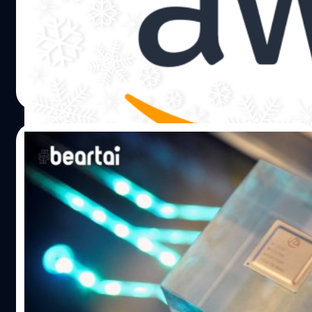
ธุรกิจคลาวด์โฮสติงและ AWS (Amazon Web Services) ของ
ทฤษฎีแล้ว…
Amazon กำลังเติบโตอย่างรวดเร็วในปี 2562 สามารถสร้าง
ยอดขายถึง 1 ล้านล้านบาท ($34,900) ดังนั้น Amazon จึง
กำลังออกแบบชิป ARM รุ่นที่ 2 สำหรับเซิร์ฟเวอร์ Data Center
ปีที่แล้ว Amazon ได้เปิดตัวชิป ARM รุ่นแรกที่เรียกว่า คือ
ศิลา วงศ์เจริญ
| 2442 days ago
Gravton ที่เป็นเทคโนโลยีจาก ARM Holdings บริษัทสัญชาติ
Read More
อังกฤษที่อยู่ในเครือ Softbank Group Corp สำหรับใช้กับ
เซิร์ฟเวอร์ AWS โดยได้เพิ่มประสิทธิภาพแกนประมวลผลและ
ราคาที่เหมาะสม เพื่อลดการพึ่งพาชิปของ Intel และ AMD ที่
24/10/2019
ต้นทุนสูงกว่านั่นเอง ส่วนชิปรุ่นที่ 2 จะเป็นชิป ARM ที่เร็วกว่ารุ่น
แรก 20% ซึ่งตอนนี้ยังไม่ได้เปิดตัวอย่างเป็นทางการ โดยคาด
ARM ยืนยัน ยังทำธุรกิจกับ Huawei ต่อไป
ว่าจะใช้เทคโนโลยี Neoverse N1 ของ…
พร้อมย้ำชัด “เราไม่ใช่เทคโนโลยีสหรัฐ”
บริษัท ARM ของสหราชอาณาจักรยืนยันกับสื่อต่างประเทศ
แล้วว่าจะยังคงดำเนินธุรกิจกับบริษัทสัญชาติจีนต่อไปหลัง
จากมีแรงกดดันจากรัฐบาลสหรัฐโดยเฉพาะ Huawei ที่ไม่
สามารถทำธุรกิจกับบริษัทเครือสหรัฐได้ตามปกติ Allen Wu
ประธานของ ARM ประจำประเทศจีนบอกกับสื่อว่าบริษัทจะยัง
วัชรกุล พัฒนาประทีป
| 2479 days ago
คงทำธุรกิจกับลูกค้าชาวจีนรวมถึง Huawei ต่อไปหลังจากมี