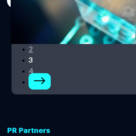
Read More
การสรุปจากฝ่ายกฏหมายของบริษัทแล้ว ซึ่งข้อสรุปนี้
ครอบคลุมถึงเทคโนโลยี ARM สถาปัตยกรรม v8 และ v9 Wu
เน้นย้ำว่า ARM เป็นแพลตฟอร์มที่ "ไม่ใช่ของสหรัฐเท่านั้น" ใน
ช่วงต้นเดือนตุลาคมที่ผ่านมา สหรัฐมีมาตรการเพิ่มบริษัท AI
ของประเทศจีนในรายชื่อบริษัทที่เป็นภัยต่อความมั่นคง และ
1
ถูกกล่าวหาว่ามีความเกี่ยวข้องกับรัฐบาลอีกด้วย อ้างอิง SCMP
2
พิสูจน์อักษร : สุชยา เกษจำรัส
3
4
PR Partners