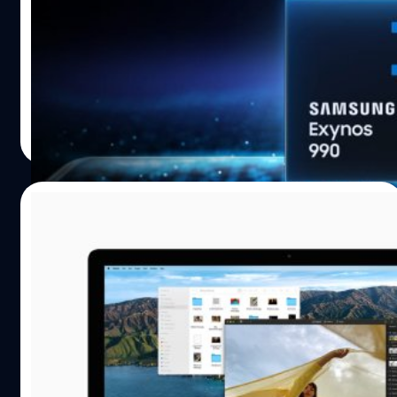
เดียวกับ Apple
Apple กำลังพัฒนาชิปเซ็ต Apple Silicon ของตัวเองเพื่อนำ
มาใช้แทนที่ชิปประมวลผลแบบ x86 ของ Intel ที่ใช้มานาน
ส่วนทาง Huawei ค่ายจีนใหญ่ก็กำลังจะเปิดขายคอมพิวเตอร์
ที่ใช้ชิปเซ็ตแบบ ARM ของตัวเองเช่นเดียวกัน แต่ดูเหมือนตอน
นี้จะไม่ใช่แค่ Apple และ Huawei ที่ทำเช่นนั้น ล่าสุดมีข่าวลือ
ชาคริต ทองสัมฤทธิ์
| 2205 days ago
ว่า Samsung เองก็แอบซุ่มพัฒนาชิปเซ็ตแบบ ARM บน
Read More
สถาปัตยกรรมขนาด 5nm อย่างชิป Exynos 1000 เตรียมนำ
มาใช้บนคอมพิวเตอร์ทั้งแบบเดสก์ท็อป และโน้ตบุ๊ก เช่น
เดียวกันกับที่ Apple ทำ โดยตอนแรกชิป Exynos 1000 เป็น
19/07/2020
ชิปที่ตั้งใจจะพัฒนาให้กับเครื่องสมาร์ตโฟนอย่าง Samsung
Galaxy S21 เรือธงหลักของ Samsung เอง โดยข้อมูลนี้มาก
ชิป ARM เครื่อง Mac ตัวแรกของ Apple จะ
จากนักเผยข้อมูล @MaruiQHD ได้ออกมาบอกเรื่องนี้ทางทวิต
เป็นชิปแบบ 12 Core เปิดตัวใน MacBook Pro
เตอร์ ดูเหมือนสิ่งที่ Apple กำลังพัฒนา จะทำให้คู่แข่งใน
ปลายปีนี้
ตลาดค่อนข้างตื่นตัวอย่างมาก ทั้ง Huawei เองที่กำลังจะวาง
Apple กำลังพัฒนาชิปแบบ Apple Silicon ที่เตรียมนำมา
จำหน่ายคอมพิวเตอร์แบบ ARM เร็ว…
ใช้บนเครื่อง Mac เร็ว ๆ นี้ ซึ่งเป็นชิปที่ออกแบบบน
สถาปัตยกรรม ARM แทนสถาปัตยกรรม x86 ของ Intel ที่ใช้
อยู่ในปัจจุบัน แต่ดูเหมือนเราจะได้เห็นอุปกรณ์ Mac ตัวอื่นที่
ใช้ Apple Silicon ภายในสิ้นปีนี้ นอกเหนือจาก Mac mini