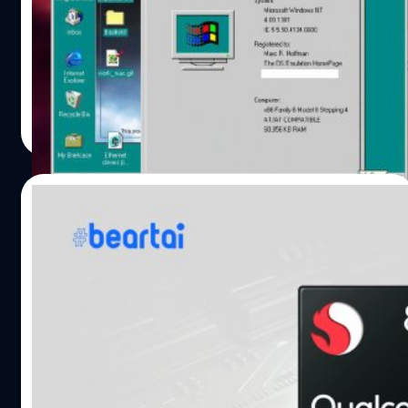
จากบทความเดิมที่พูดถึงเรื่องเมื่อ Mac เปลี่ยนมาใช้ชิป ARM
จะส่งผลกระทบต่อการลง Windows บน Mac อย่างไรบ้าง เรา
จึงอยากพาให้มารู้จักว่า ในอดีตก่อน Mac มาใช้ชิป Intel ซึ่ง
เป็นชิป x86, x86-64 แบบเดียวกับ PC แอปเปิ้ลเคยใช้ชิป
PowerPC และ Motorola มาก่อน ซึ่งทำให้ไม่สามารถลง
ณัชธนัท จุโฬทก
| 2232 days ago
Windows ตรงๆ ได้ แต่ก็ใช่ว่าไม่มีความพยายามนำ Windows
Read More
ไปลง แต่ประเด็นคือลงกันยังไง และประสิทธิภาพเป็นอย่างไร?
เราขอแนะนำให้รู้จักเครื่องมือในยุคนั้นครับ Connectix /
Microsoft Virtual PC for Mac ประเภท: โปรแกรม VMออก
26/06/2020
วางจำหน่าย June 1997-2006สำหรับ: Mac ที่ใช้ชิป PowerPC
โปรแกรมนี้นับว่าเป็นต้นแบบ VM หรือ Virtual Machine
Qualcomm โต้กลับ อาจบุกตลาดโน้ตบุ๊กแบบ
สำหรับ…
ARM อีกครั้ง ด้วย Snapdragon 8cx ที่เร็วถึง
3.15GHz!
ในปี 2018 Qualcomm เปิดตัว Snapdragon 8cx ออกมาเป็น
ครั้งแรก ซึ่งเป็นชิปเซ็ตประมวลผลแบบ ARM ที่ออกแบบมาให้
ใช้งานกับ Windows 10 โดยเฉพาะ แต่ก็น่าเสียดายที่ไม่ได้รับ
การยอมรับอะไรเท่าไหร่ โน้ตบุ๊กที่ใช้ชิปตัวนี้ก็ไม่ค่อยมีใน
ตลาดมากนัก แต่ล่าสุดเหมือน Qualcomm จะพยามกลับมา
ชาคริต ทองสัมฤทธิ์
| 2233 days ago