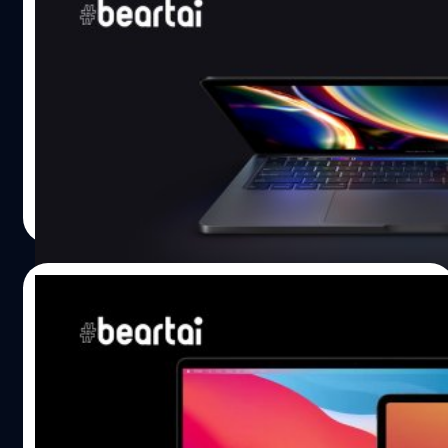
Apple จะวางจำหน่ายพร้อมกับชิปเซ็ต ARM นั้นคือ MacBook
MacBook Pro 13 นิ้ว และ MacBook Air ที่ใช้
Air และ MacBook Pro 13 นิ้ว (ซึ่งมีรายงานว่าจะออกจำหน่าย
ชิป ARM อาจวางขายสิ้นปีนี้
ปลายปีนี้ด้วย)…
หลังจาก Apple ได้เปิดตัวชิป Apple Silicon ที่จะนำมาใช้กับ
Mac แทนชิป Intel ไปในงาน WWDC 2020 ที่ผ่านมา และระบุ
ว่าจะมี Mac ที่ใช้ Apple Silicon วางขายภายในสิ้นปีนี้ ล่าสุดมี
รายงานจาก DigiTimes ว่า Apple อาจเตรียมปล่อย
MacBook Pro 13 นิ้ว และ MacBook Air ที่จะใช้ชิป ARM
ศุภกานต์ เหล่ารัตนกุล
| 2212 days ago
ภายในสิ้นปีนี้ ในรายงานระบุผู้ผลิตชิ้นส่วนต่าง ๆ สำหรับ
Read More
MacBook ตัวใหม่ จะเริ่มขนส่งไปยังโรงงานเพื่อเริ่มต้นการ
ผลิต ภายในไตรมาสที่ 3 (กรกฎาคม - กันยายน) ชิป Apple
Silicon นี้ผลิตโดย TSMC ด้วยเทคโนโลยี 5nm ที่จะทำให้ชิป
08/07/2020
ตัวนี้เร็วแรงและมีประสิทธิภาพมากขึ้นกว่าชิปของ Apple ใน
ปัจจุบัน…
ชิป ARM สำหรับ Mac ตัวแรกของ Apple จะ
ออกแบบบนขนาด 5nm มีต้นทุนราว 3,100 บาท
ต่ออัน
Apple เตรียมหันมาใช้ชิป Apple Silicon หรือชิปแบบ ARM
ภายในอีก 2 ปี แทนชิป x86 ของ Intel ที่ใช้อยู่ในปัจจุบัน ซึ่ง