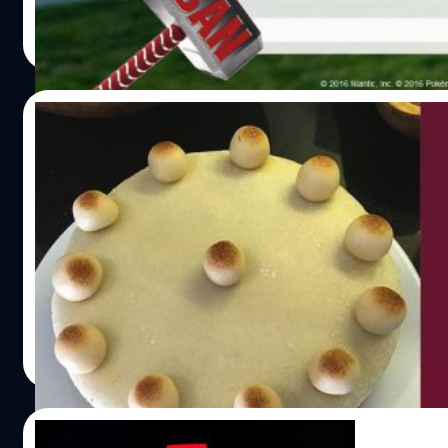
Totsapon Kritsadangphorn
| 3651 days ago
Read More
06/04/2016
ถ่ายเค้กจนเป็นเรื่อง!!! โพสต์รูปเค้กลง Instag
เป็นเหตุให้ถูกแบน
งานนี้มีงง!!! หลังจากที่คุณแม่ชาวอังกฤษ Sue Moseley ได้ถ่าย
Easter Simnel Cake เค้กที่ลูกสาวของเธออบ และได้โพสต์ลงสู่
Instagram และเมื่อเธอล็อคอินเข้าระบบอีกครั้งถึงกับโดยเซอร์
ศุภกานต์ เหล่ารัตนกุล
| 3773 days ago
Read More
19/02/2016