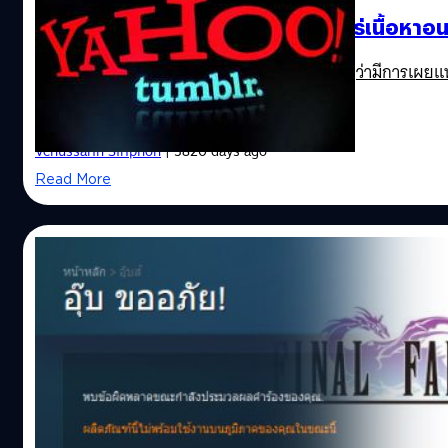
อินโดนีเซียแบน Tumblr หวั่นเผยแพร่เนื้อหาอ
ทางการอินโดนีเซียสั่งแบน Tumblr ทันที โดยระบุว่ามีการเผยแ
เนื้อหาลามกอนาจาร
Venussarin Siriphon
| 3820 days ago
Read More
14/09/2015
เงิบเลย… Final Fantasy V บน Steam ไม่ออก
จำหน่ายในไทยซะงั้น !?
จากข่าวไฟนอล แฟนตาซี 5 ประกาศลงสตรีม เชื่อได้ว่าสาวกห
ก็คงกำลังกำเงินที่เตรียมไว้สำหรับวันที่ 24 กันยายนนี้ไปจ่ายอย
แน่นอน แต่ไม่รู้ว่าเพราะอะไร SquareEnix ดันไม่ยอมวางจำหน
Steam สำหรับประเทศไทยซะงั้น ??