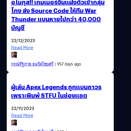
อโมกุส!! เกมเมอร์จีนแฝงตัวเข้ากลุ่ม
โกง ส่ง Source Code ให้ทีม War
Thunder แบนหายไปกว่า 40,000
บัญชี
22/12/2023
Read More
กรณ์รัฐภาส ธนวัตไชยศรี
| 957 days ago
ผู้เล่น Apex Legends ถูกแบนถาวร
เพราะพิมพ์ STFU ในช่องแชต
22/11/2023
Read More