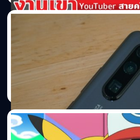
ความรู้และข้อมูลเกี่ยวกับ Cryptocurrency ซึ่งเขาทำมากว่า 3 ป
และมีจำนวนผู้ติดตามมากกว่า 31,500 คน นอกจากนี้ยังมี You
27/05/2019
รายอื่น ๆ อีกหลายรายที่ทำเนื้อหาเกี่ยวกับคริปโตหรือเงินดิจิทัล
Chris Dunn ซึ่งเป็น content creator ที่มีชื่อเสียงในวงการคร
เคราะห์ซ้ำกรรมซัด Huawei ถูกถอดจากสมาคม
ก็ทวีตว่าวิดีโอของเขาก็ถูกบล๊อกด้วยเหตุผลในลักษณะเดียวกัน
USB, SD และ Bluetooth (เยอะไปไหน!)
https://twitter.com/ChrisDunnTV/status/12092130287
ส่วนช่อง YouTube ของ Ivan…
อัปเดต: ชื่อของหัวเว่ยกลับมาแล้ว ที่ผ่านมาถูกถอดชื่อออกเพร
สมาคมต่างๆ ต้องการเช็คให้ชัวร์กับคำสั่งรัฐบาล สัปดาห์ที่ผ่า
เป็นสัปดาห์ที่ยากลำบากมากสำหรับ Huawei ทั้งการถูกใส่รายชื
Entity List และการถูกบังคับให้ตัดขาดความสัมพันธ์กับผู้ผลิ
บริษัทสัญชาติอเมริกันต่างๆ ที่ Huawei ทำธุรกิจด้วย (ซึ่งจะเกิดข
Cholly Wachananont
| 2627 days ago
นี้ หลังจบกรอบ 90 วันที่สหรัฐฯ ยืดเวลาให้) โดยไม่กี่วันที่ก่อน
Read More
Association สมาคมที่รับผิดชอบการพัฒนา มาตรฐานการ์ด SD 
รู้จักกันในชื่อ SD Card, MicroSD Card) และออกใบอนุญาตโล
เครื่องหมายการค้าให้กับบริษัทอื่นได้ลบ Huawei ออกจากรายชื
22/08/2016
สมาชิก และไม่เพียงเท่านี้ ทางมาตรฐาน Wi-Fi ก็ได้ออกมาท
ชื่อ Huawei ออกจากสมาชิกเช่นเดียวกันกับมาตรฐาน USB-IF 
เดี๋ยวๆ! ผู้เล่น Pokemon Go ถูกแบนเพราะดันไ
Bluetooth-SIG ซึ่งเป็นองค์กรไม่แสวงผลกำไรก็ออกมาร่วมแบ
มากกว่าปกติภายในวันเดียว