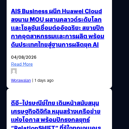
AIS Business ผนึก Huawei Cloud
ลงนาม MOU ผสานคลาวด์ระดับโลก
และโซลูชันเชื่อมต่ออัจฉริยะ สยายปีก
ภาคอุตสาหกรรมและการผลิต พร้อม
ดันประเทศไทยสู่ฐานการผลิตยุค AI
04/08/2026
Read More
Worawalan
| 1 days ago
ดีอี–ไปรษณีย์ไทย เดินหน้าสนับสนุน
เศรษฐกิจดิจิทัล หนุนสร้างเครือข่าย
แห่งโอกาส พร้อมปักธงกลยุทธ์
“RelationSHIFT” ที่รู้ใจทุกเจเนอเร