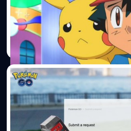
Huawei ด้วยเช่นกัน สิ่งที่เกิดขึ้นหลังจาก Huawei โดนถอดชื
ใบอนุญาตเหล่านี้ Huawei จะไม่มีสิทธิ์ออกเสียงการพัฒนามา
ถือซะว่าเป็นการพิสูจน์ระบบการแบนของ Niantic ละกันนะครับว
WiFi จนกว่าจะกลับมาเป็นสมาชิกสมาคม WiFi อีกครั้ง (แต่ยัง
เสถียรแค่ไหน เพราะล่าสุดนั้นเกมเมอร์สายฮาร์ดคอร์อย่าง J
Derocher อยากจะพิสูจน์ให้ผู้เล่น Pokemon Go ด้วยกันเห็นว่า 
วิธีได้ XP ในเกมเหยียบล้านภายในวันเดียวนะ!
warayoot chertsrichookret
| 3635 days ago
Read More
07/08/2016
แก้เผ็ดสายมุด !! แจ้งแบนคนโกง Pokemon GO
ง่าย ๆ ตามนี้เลย !!
คุณเบื่อไหม? มาวันแรกปุ๊ปก็เจอพวก Pokemon เทพ ๆ CP สูง ๆ
1000+ แทบทุกยิม !? งานนี้คนที่เล่นปกติก็ได้แต่มองตาละห้อยนั
เพราะทำอะไรไม่ได้ ทางทีมงานแบไต๋เราขอแนะนำวิธีการแก้เผ
โกงพวกนี้ง่าย ๆ โดยการแจ้งแบนมันซะเลยยังไงล่ะ ฮ่าฮ่าฮ่า !!