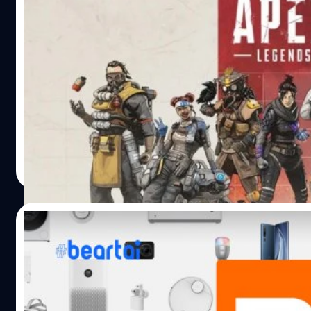
Respawn แบนผู้เล่น Apex Legend มากกว่า 
บัญชี ส่วนใหญ่เป็นผู้เล่นจากเครื่อง PS4
Apex Legend เป็นอีกหนึ่งเกม Battle Royale ที่ยังคงได้รับควา
ในหมู่ผู้เล่นทั้งเก่าและใหม่อยู่ ในเมื่อเกมเป็นที่นิยมก็ต้องมีคนบา
พยายามจะหาวิธีในการโกงไม่ว่าจะใช้โปรแกรมจากภายนอก ห
ช่องโหว่ในเกมเอง ทาง Respawn ผู้พัฒนาของ Apex Legend ก็
พยายามที่จะแบนผู้คนเหล่านี้อยู่เสมอ ๆ โดยล่าสุดทาง Respaw
ปรมัตถ์ วิไลสุขศรี
| 1829 days ago
แบนผู้เล่นไปกว่า 2,000 บัญชี Conor Ford ผู้ดูแลด้านความป
Read More
ของเกม Apex Legend ได้ออกมาเปิดข้อมูลของการแบนครั้งล่า
ตเตอร์ส่วนตัว โดยครั้งนี้มีการแบนไป 2,086 บัญชี โดยเหตุผ
แบนคือผู้เล่นที่ใช้ช่องโหว่ของเกมอย่าง Dashbording หรือช่องโ
15/01/2021
ทำให้ผู้เล่นระดับสูง ๆ เข้าไปเล่นกับห้องที่ระดับต่ำกว่าตัวเองมา
ที่จะเก็บ Rank สิ่งที่น่าสนใจของการแบนครั้งนี้คือ ใน 2,086 บัญ
ทรัมป์ทิ้งทวน สั่ง Xiaomi ติดบัญชีดำห้ามนักลง
แบนไป 1,965 บัญชีนั้นเป็นผู้เล่นจากเครื่อง PS4 และที่เหลือก็มีทั
สหรัฐเข้าไปลงทุน
Xbox, PC และ Switch ทาง Ford ได้ออกมาบอกอีกว่า การแบนคร
ยาวไม่เท่ากันขึ้นอยู่กับคนคนนั้นใช้ช่องโหว่ของเกมนี้บ่อยแค่ไห
สำนักข่าว Reuters เผยว่าเมื่อวันพฤหัสที่ผ่านมาคณะรัฐบาลทรัม