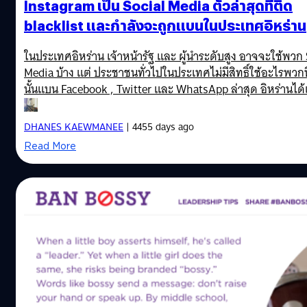
Instagram เป็น Social Media ตัวล่าสุดที่ติด
blacklist และกำลังจะถูกแบนในประเทศอิหร่าน
ในประเทศอิหร่าน เจ้าหน้ารัฐ และ ผู้นำระดับสูง อาจจะใช้พวก 
Media บ้าง แต่ ประชาชนทั่วไปในประเทศไม่มีสิทธิ์ใช้อะไรพวกนี
นั้นแบน Facebook , Twitter และ WhatsApp ล่าสุด อิหร่านได
Instagram แล้ว
DHANES KAEWMANEE
| 4455 days ago
Read More
20/03/2014
Ban Bossy หยุดคำพูด ทำร้ายผู้หญิง !!
http://youtu.be/SnD8fthd0l8 เมื่อหญิงเก่งแห่งวงการ IT อย
Sheryl Sandberg, COO (Chief operating officer) ของเฟซบุ๊ก
สมาคม Girl Scouts ในอเมริกาสร้างแคมเปญใหม่เพื่อรณรงค์ให
คำว่า Bossy กับเด็กผู้หญิง