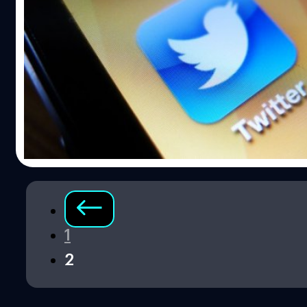
Twitter เอาจริงจำกัดอายุเด็กห้าม Follow แบ
สุรา
ปกติแล้วการ Follow หรือติดตามแบรนด์หรือบุคคลที่มีชื่อดัง
Twitter สามารถทำได้อย่างอิสระโดยไม่มีกฎเกณฑ์ควบคุม
Tinnarat Kongruthaichai
| 4634 days ago
Read More
1
2