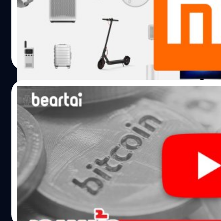
เล่นที่ถูกแบนเหล่านี้จะพลาดไม่ได้เล่นอัปเดตใหม่และ Rank…
เพิ่มบริษัทจีนอีก 9 บริษัทเข้าบัญชีดำ โดยมี Xiaomi ผู้ผลิตสม
และอุปกรณ์ IoT ชื่อดัง และบริษัทผลิตเครื่องบิน Comac ติดอยู่
ซึ่งสาเหตุในการแบนครั้งนี้ เกี่ยวข้องการกับที่สหรัฐมองว่า Xia
บริษัทที่เกี่ยวข้องกับพรรคคอมมิวนิสต์จีน โดยกระทรวงกลาโห
เอกพล ชูเชิด
| 2028 days ago
ได้เผยชื่อบริษัทที่เกี่ยวข้องกับพรรคคอมมิวนิสต์จีน 9 บริษัทค
Read More
LKCO, Xiaomi, Beijing Zhongguancun Development Inve
Center, GOWIN Semiconductor Corp, GCAC, GTCOM, CNA
COMAC เมื่อมีประกาศนี้ออกมา ทำให้นักลงทุนสหรัฐไม่สามาร
25/12/2019
กับ 9 บริษัทที่อยู่ในรายชื่อนี้ได้ และต้องถอนการลงทุนออกภายใ
11 พ.ย. 2021 นี้ ซึ่ง Qualcomm ก็เป็นหนึ่งในผู้ลงทุนให้ Xiaomi
YouTuber สายคริปโตงานเข้ารับคริสต์มาส!
ก็ต้องดูกันต่อไปว่ามาตรการนี้จะรุนแรงเท่ากับที่ Huawei โดนจ
YouTube ไล่ลบคลิปเงินสกุลดิจิทัล
สามารถใช้เทคโนโลยีที่เกี่ยวข้องกับสหรัฐฯ ได้ทั้งหมดหรือไม่ อ้
XDA,…
ถือเป็นข่าวใหญ่และข่าวด่วนมากเมื่อ CrytoNews รวมถึงสื่อต่
รายงานข่าวว่า YouTube เริ่มทำการบล๊อก และ ลบวิดีโอในช่องต
ของ YouTuber หลายรายที่ทำวิดีโอที่มีเนื้อหาเกี่ยวกับเงินสกุลดิ
ข่าวนี้ได้มีการส่งต่อแพร่กระจายออกไปอย่างรวดเร็วใน Twitte
Reddit โดยหนึ่งใน YouTuber สายคริปโตฯ คนแรก ๆ ที่เริ่มสัง
Eddie Paradorn
| 2415 days ago
ความผิดปกติในช่องของตัวเองจากการแบนในครั้งนี้ก็คือ Ben 
Read More
Marketing Director ของ Bull Bitcoin และเขายังมีช่อง YouTu