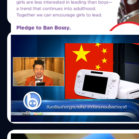
Totsapon Kritsadangphorn
| 4521 days ago
Read More
19/01/2014
จีนเตรียมร่างกฎหมายสร้างกำแพงกั้นเกมคอ
ต่างชาติ!!
http://youtu.be/c_5QfHl4GUw ประเทศจีนก็เป็นประเทศที่บ
อะไรของจากต่างชาติมากมาย ถึงแม้ว่าจะค่อยๆเปิดกว้างทีละน
และหลังจากที่ประเทศจีน เปิดให้ต่างชาตินำเครื่องเล่นเกมและ
เข้ามาขายได้ไปไม่ถึงสัปดาห์ ก็เริ่มส่อแววว่าค่ายเกมต่างๆจะดีใ
ไม่นาน
Totsapon Kritsadangphorn
| 4581 days ago
Read More
27/11/2013