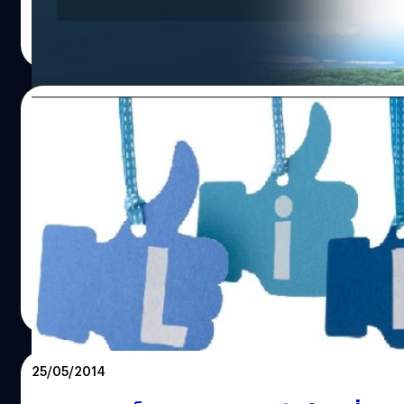
Totsapon Kritsadangphorn
| 3978 days ago
Read More
08/08/2014
ระวังโดนแบน ! Facebook เอาจริงออกกฏจะแ
พวกที่เสนอให้เข้าไปยังแอพฯหรือเนื้อหาเพจ
กับ Like
ระวังไว้ให้ดี ต่อไปการเสนอให้เข้าแอพฯ หรือ เนื้อหา page เพื่
Like จะถูก Facebook แบน
DHANES KAEWMANEE
| 4380 days ago
Read More
25/05/2014