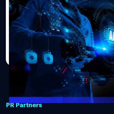
เปิดเผยว่า การเข้าลงทุนในบริษัท จีเอ็มวีพาย ซึ่งมีความ
บลูบิค มอง 5 Initiatives ดันการทำ Digital
เชี่ยวชาญระดับสูงในระบบ SAP จะช่วยเสริมความแข็งแกร่ง
Transformation สำเร็จ ทลายขีดจำกัด
และเพิ่มศักยภาพในการแข่งขันให้กับบลูบิคสู่การเป็นบริษัทที่
องค์กร
ปรึกษาด้าน Digital Transformation อย่างครบวงจร ช่วย
บลูบิค (BBIK) มองอิทธิพลช่องทางออนไลน์ ส่งผลต่อทั้ง
ขยายฐานลูกค้าของ บลูบิคไปยังกลุ่มองค์กรที่ใช้ระบบ SAP ใน
พฤติกรรมผู้บริโภคและปัจจัยแวดล้อมในการทำธุรกิจ เผยเท
การบริหารจัดการภายใน ซึ่งล้วนแต่เป็นบริษัทขนาดใหญ่ที่
รนด์การเปลี่ยนผ่านสู่ดิจิทัลปี 2022 หรือ Digital
พร้อมลงทุนในด้านนวัตกรรมเพื่อเพิ่มความคล่องตัวและ
Transformation เพื่อปลดล็อกศักยภาพการเติบโตขององค์กร
ประสิทธิภาพในการบริหารจัดการองค์กร รวมถึงต่อยอดสู่การ
ประกอบด้วย 5 ประเด็นหลัก ได้แก่ 1. การใช้ปัญญาประดิษฐ์
ทีมคอนเทนต์ BT
| 1653 days ago
พัฒนาผลิตภัณฑ์ใหม่ ๆ…
เพื่อวิเคราะห์ข้อมูลขั้นสูง (AI-driven Advanced Analytics)
Read More
2. การขยายโครงสร้างระบบขึ้นไปบนคลาวด์ (Cloud
Migration) 3. การสร้างประสบการณ์ลูกค้าให้เชื่อมโยงเป็น
หนึ่งเดียวกัน (Unified Experience) 4. การบริหารจัดการ
ทำงานแบบ Agile และ 5. การปรับรูปแบบธุรกิจให้เป็น
แบบ Decentralized Business Model ปัจจุบันช่องทาง
ออนไลน์กลายเป็นช่องทางสำคัญในการทำกิจกรรมในชีวิต
ประจำวัน ไม่ว่าจะเป็นการซื้อของและการทำธุรกรรมทางการ
PR Partners
เงินต่าง ๆ จึงทำให้ธุรกิจต้องมุ่งสู่การปรับให้เป็นดิจิทัลมากขึ้น
เพื่อให้สามารถตอบสนองความต้องการของผู้บริโภคและเพิ่ม