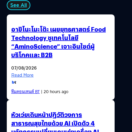
ประสิทธิภาพในการทำธุรกิจ โดยทั่วไปแล้ว การเปลี่ยนผ่านสู่
See All
ดิจิทัล ประกอบด้วย 3 ขั้นหลัก ๆ เริ่มตั้งแต่การเปลี่ยนถ่ายการ
เก็บข้อมูลมาอยู่ในรูปแบบดิจิทัล (Digitization) ถัดไปคือการ
ปรับกระบวนการทำงานขึ้นมาอยู่บนระบบดิจิทัล
อายิโนะโมะโต๊ะ เผยยุทธศาสตร์ Food
(Digitalization) เช่น การเอาระบบ ERP, CRM มาใช้เพิ่ม
Technology ชูเทคโนโลยี
ประสิทธิภาพของการดำเนินงาน และขั้นที่สามคือการปรับ
“AminoScience” เจาะอินไซต์ผู้
เปลี่ยนรูปแบบทางธุรกิจโดยใช้เทคโนโลยีมาช่วยสร้างจุดแข็ง
ให้องค์กร เพื่อเพิ่มความสามารถในการแข่งขันและสร้าง
บริโภคและ B2B
โอกาสการเติบโตใหม่ๆ (Digital Transformation) อย่างไร
ก็ตาม การทำ Digital Transformation ไม่ใช่กระบวนการที่
07/08/2026
เกิดขึ้นแบบครั้งเดียวจบ แต่เป็นสิ่งที่เกิดขึ้นอย่างต่อเนื่อง
Read More
เนื่องจากปัจจัยแวดล้อมที่ส่งผลต่อการทำธุรกิจเปลี่ยนแปลง
ไปตลอดเวลา ดังนั้นเพื่อสร้างการเติบโตแบบก้าวกระโดด
ทีมคอนเทนต์ BT
| 20 hours ago
(Exponential Growth) ธุรกิจจึงต้องปรับตัวอยู่เสมอ
ในปี 2022 บลูบิค มองว่า 5 เทรนด์ที่จะขับเคลื่อนการ
ทำ Digital Transformation ประกอบด้วย 1. การใช้ปัญญา
หัวเว่ยเดินหน้าปฏิวัติวงการ
ประดิษฐ์เพื่อวิเคราะห์ข้อมูลขั้นสูง (AI-driven Advanced
สาธารณสุขไทยด้วย AI เปิดตัว 4
Analytics) 2. การขยายโครงสร้างระบบขึ้นไปบนคลาวด์
(Cloud Migration) 3. การสร้างประสบการณ์ลูกค้าให้เชื่อม
นวัตกรรมเปลี่ยนเกมเร่งเครื่อง AI