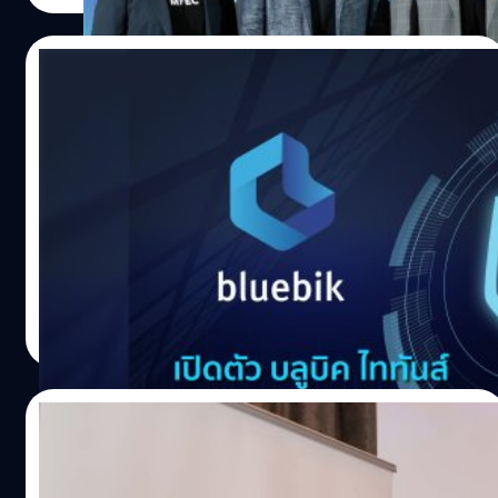
ในสัดส่วน 100% ได้แก่ Digital Delivery ของบริษัท เอ็ม เอฟ
อี ซี จำกัด (มหาชน) หรือ MFEC ทีมงานที่เชี่ยวชาญด้านการ
18/10/2022
สร้างแอปพลิเคชันให้กับองค์กรกว่า 300 ชีวิต และบริษัท อิน
โนวิซ โซลูชั่นส์ จำกัด (Innoviz…
บลูบิค ส่ง บลูบิค ไททันส์ รุกตลาดไซเบอร์ซิ
เคียวริตี้เต็มสูบ
ดีลใหญ่ในวงการเทค บลูบิค ทุ่บงบกว่า 1,000 ล้านบาท เพ
บริษัท บลูบิค กรุ๊ป จำกัด (มหาชน) หรือ BBIK ที่ปรึกษาชั้นนำ
ผู้ให้บริการด้านดิจิทัลทรานส์ฟอร์เมชันแบบครบวงจร เดินหน้า
เข้าซื้อสองบริษัทเทคแถวหน้าของไทย MFEC และ Innov
บุกตลาดไซเบอร์ซิเคียวริตี้ หลังบอร์ดอนุมัติจัดตั้งบริษัทย่อย
เพื่อเสริมศักยภาพในการแข่งขันส่งท้ายปี
บลูบิค ไททันส์ จำกัด เมื่อเดือนสิงหาคมที่ผ่านมา พร้อมผนึก
กำลังผู้เชี่ยวชาญด้านไซเบอร์ซิเคียวริตี้ที่มีประสบการณ์
ทีมคอนเทนต์ BT
| 1389 days ago
มากกว่า 15 ปี จากบริษัทที่ปรึกษาชั้นนำระดับโลก มาร่วมนำทัพ
Read More
ให้บริการด้านความมั่นคงปลอดภัยทางไซเบอร์แบบครบวงจร
หวังสร้างมาตรฐานดิจิทัล ทรัสต์ (Digital Trust) ให้องค์กร
ธุรกิจ เพื่อรองรับการทำดิจิทัลทรานส์ฟอร์เมชันที่ต้องทำ
01/09/2022
ควบคู่กับการยกระดับความมั่นคงปลอดภัยทางไซเบอร์
บลูบิค กางแผนเติบโตปีละ 70% ลุยตลาดต่าง
ประเทศ และจ่อปิดดีล M&A บริษัทไทย