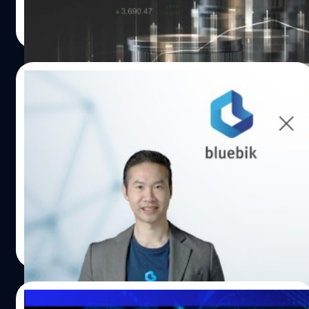
วาณิชชา สายเสมา
| 1565 days ago
Read More
04/02/2022
Bluebik ประกาศปิดดีล เข้าถือหุ้นใหญ่ใน
GMVPI ผู้เชี่ยวชาญระบบ SAP
บริษัท บลูบิค กรุ๊ป จำกัด (มหาชน) หรือ BBIK บริษัทคอนซัลต์
ชั้นนำผู้ให้บริการด้าน Digital Transformation ประกาศเข้า
ลงทุนใน บริษัท จีเอ็มวีพาย จำกัด (GMVPI) บริษัทที่ปรึกษา
ด้านระบบ SAP ครบวงจร ผ่านการเข้าซื้อหุ้นในสัดส่วนร้อยละ
80 จากผู้ถือหุ้นเดิม ซึ่งการลงทุนครั้งนี้จะช่วยเพิ่มศักยภาพ
ทีมคอนเทนต์ BT
| 1645 days ago
และขยายขอบเขตการให้บริการที่ปรึกษาระบบ Enterprise
Read More
Resource Planning หรือ ERP ไปยังกลุ่มลูกค้าที่ใช้ SAP ใน
การบริหารจัดการองค์กร หวังเพิ่มแต้มต่อในการแข่งขันสู่การ
เป็นที่ปรึกษาชั้นนำระดับภูมิภาค นายพชร อารยะการกุล
27/01/2022
ประธานเจ้าหน้าที่บริหาร บริษัท บลูบิค กรุ๊ป จำกัด (มหาชน)