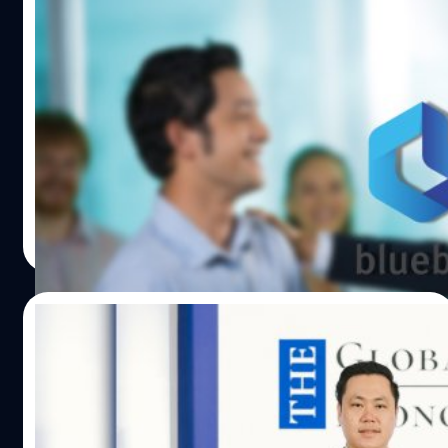
บลูบิค เปิดตัวโครงการร่วมลงทุนระหว่าง
นายจ้างและลูกจ้างในหุ้น BBIK มุ่งสร้างความ
รู้สึกเป็นเจ้าของร่วมกับพนักงาน
บลูบิค จัดหนักเปิดตัว “โครงการร่วมลงทุนระหว่างนายจ้าง
และลูกจ้าง หรือ Employee Joint Investment Program -
EJIP” มุ่งสร้างความรู้สึกการเป็นเจ้าของร่วมกันกับพนักงาน
ควบคู่กับการรักษาเสถียรภาพของราคาหุ้น ซึ่งโครงการ EJIP
นี้จะมีอายุ 3 ปี โดยเริ่มตั้งแต่วันที่ 1 กุมภาพันธ์ 2566 ถึง 31
ทีมคอนเทนต์ BT
| 1285 days ago
มกราคม 2569
Read More
23/01/2023
“BBIK คว้าสุดยอดรางวัลระดับโลกจากเวที
‘The Global Economics Awards 2022”
บริษัท บลูบิค กรุ๊ป จำกัด (มหาชน) หรือ BBIK บริษัทที่ปรึกษา