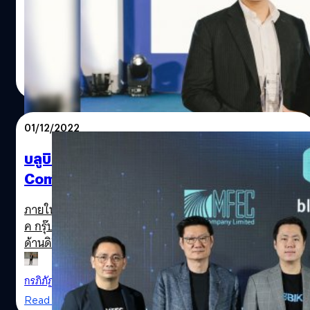
ชั้นนำผู้ให้บริการด้านดิจิทัลทรานส์ฟอร์เมชันครบวงจร นำ
โดย นายปกรณ์ เจียมสกุลทิพย์ ประธานเจ้าหน้าที่เทคโนโลยี
บริษัท บลูบิค กรุ๊ป จำกัด (มหาชน) เป็นตัวแทนขึ้นรับรางวัล
แห่งความภาคภูมิใจระดับโลกครั้งแรกในงานประกาศ
ทีมคอนเทนต์ BT
| 1292 days ago
รางวัล The Global Economics Awards 2022 ที่จัดขึ้นโดย
Read More
นิตยสารการเงินชั้นนำจากสหราชอาณาจักร The Global
Economics ซึ่งรางวัลที่ได้รับ คือ Most Innovative End-to-
End Digital Transformation Solutions Provider หรือรางวัล
01/12/2022
สุดยอดผู้ให้บริการที่ปรึกษาด้านดิจิทัลทรานส์ฟอร์เมชันแบบ
ครบวงจรที่มีการจัดการนวัตกรรมและเทคโนโลยีเพื่อธุรกิจ
บลูบิค ทุ่มงบ 1,000 ล้านบาท ปิด 2 ดีลบิ๊ก Tech
ด้วยมาตรฐานระดับสากล
Company เสริมทัพส่งท้ายปี
ภายในงาน BBLK Road to Success ที่จัดขึ้นโดย บริษัท บลูบิ
ค กรุ๊ป จำกัด (มหาชน) หรือ BBIK ที่ปรึกษาชั้นนำผู้ให้บริการ
ด้านดิจิทัลทรานส์ฟอร์เมชันแบบครบวงจร มีการประกาศว่า บ
ลูบิค กรุ๊ป จะทุ่มงบกว่า 1,000 ล้านบาท เพื่อเสริมขุมกำลังให้
ธุรกิจก้าวกระโดด ตามแผนยุทธศาสตร์ 3 ปี และปูทางสู่การ
กรภิภัฏ อธิศอัษฎา
| 1345 days ago
เป็น Tech Company และ Venture Builder ระดับสากล การ
Read More
ทุ่มงบในครั้งนี้ เพื่อเข้าซื้อ 2 บริษัทชั้นนำในวงการเทคโนโลยี