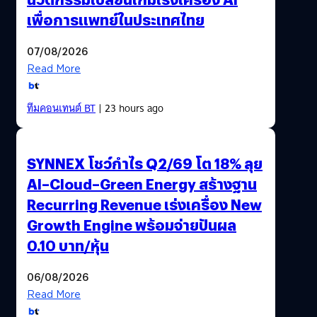
โยงเป็นหนึ่งเดียวกัน…
เพื่อการแพทย์ในประเทศไทย
07/08/2026
Read More
ทีมคอนเทนต์ BT
| 23 hours ago
SYNNEX โชว์กำไร Q2/69 โต 18% ลุย
AI–Cloud–Green Energy สร้างฐาน
Recurring Revenue เร่งเครื่อง New
Growth Engine พร้อมจ่ายปันผล
0.10 บาท/หุ้น
06/08/2026
Read More