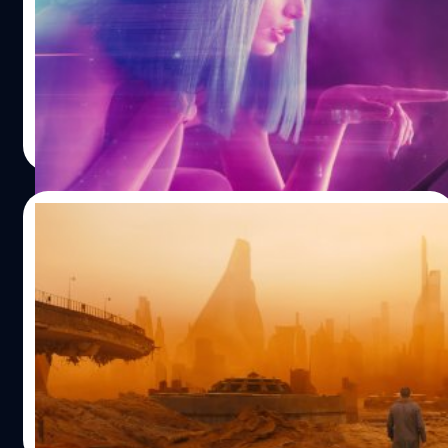
Prime Video ประกาศสร้างซีรีส์ 'Blade Runner 2099' ภาค
ต่อ 50 ปีจาก Blade Runner 2049 ได้ ริดลีย์ สก็อตต์ ผู้กำกับ
ภาคแรกรับหน้าที่ผู้อำนวยการสร้าง
ประภาส อยู่เย็น
| 1422 days ago
Read More
17/02/2022
Amazon เดินหน้าสร้างซีรีส์ ‘Blade Runner
2099’ : ริดลีย์ สก็อตต์ จะกำกับบางตอนด้วย
Amazon Studios กำลังเข้าพัฒนาซีรีส์ 'Blade Runner' ซึ่ง
ทางสตูดิโอกำลังเร่งเขียนสคริปต์อยู่ในขณะนี้
ปรีดี ฤกษ์วลีกุล
| 1634 days ago
Read More