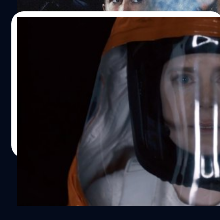
06/01/2017
Arrival: ดำดิ่งสู่ห้วงลึกของวิทยาศาสตร์และ
ปรัชญา เจ๋งโคตรแต่ก็โคตรง่วง
Arrival คือหนังไซไฟที่ก่อกระแสล่ารางวัลช่วงปลายปีที่แล้ว
ยาวมาถึงต้นปีนี้ โดยมีความหวังจะเข้าไปถึงออสการ์รอบท้ายๆ
และเป็นผลงานกำกับของ เดนนิส วิลเลเนิฟ ที่สร้างชื่อจาก
หลากหนังดราม่าซับซ้อนด้วยพลอตน่าสนใจ
อย่าง Prisoners กับ Enemy (2013) และ Sicario (2015) ซึ่ง
ธนพล น้อยชูชื่น
| 3502 days ago
ในปีนี้เขายังจะมีหนังภาคต่อในตำนานอย่าง Blade Runner
Read More
2049 มาให้ชมอีกเรื่อง นับเป็นปีที่เขารุ่งสุดๆกับแนวไซไฟที
เดียว สำหรับเรื่องนี้มือเขียนบท อีริค ไฮซ์เซเรอร์ ที่เคยมีผลงาน
ในแนวแฟนตาซีสยองขวัญทั้งหนังรีเมคอย่าง A Nightmare
on Elm Street (2010) The Thing (2011) และล่าสุด
กับ Lights Out (2016) ก็ได้นำนิยายแนวไซไฟของ เท็ด เจียง
เรื่อง Story of Your Life and Others มาดัดแปลงเป็นบท