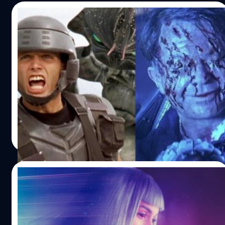
02/03/2023
10 หนังไซไฟแป้กตอนฉาย แต่ปัจจุบันกลายเป็น
หนังคัลต์สุดคลาสสิก
รวม 10 หนังไซไฟ (Sci-fi) แป้กตอนเข้าฉาย แต่เมื่อเวลาผ่าน
ไปกลายเป็นหนังคัลต์สุดคลาสสิกที่คอไซไฟต้องลองดูสักครั้ง
ในชีวิต
ภควรรณ สัตยกิจกุล
| 1257 days ago
Read More
17/09/2022
Prime Video ประกาศสร้างซีรีส์ไซไฟ ‘Blade
Runner 2099’ ได้ ริดลีย์ สก็อตต์ คุมงานสร้าง