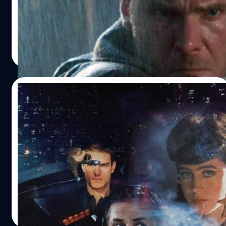
ฮอลลีวู้ด เป็นปรากฎการณ์แปลกประหลาดในประวัติศาสตร์
ภาพยนตร์เหตุจากหนังล้มเหลวทางด้านรายได้ในวันที่ออก
directed by Ridley Scott. --- Image by © Sunset
ฉาย หนังทำรายได้ไปเพียง 23 ล้านเหรียญ จากทุนสร้าง 28
Boulevard/Corbis
ล้านเหรียญ เพราะหนังไม่ได้เป็นแอ็คชั่น-ไซไฟ ที่มีเนื้อหา
สุชยา เกษจำรัส
| 3233 days ago
เอาใจตลาด อย่างที่คนดูคาดคิดไว้ ริดลีย์ สก็อตต์ ดัดแปลง
Read More
Blade Runner มาจากนิยายปี 1968 "Do Androids Dream of
Electric Sheep?" ของฟิลิป เค. ดิก นักเขียนนิยายไซไฟชื่อดัง
มีผลงานดัดแปลงเป็นภาพยนตร์มาแล้วหลายเรื่อง Total
26/09/2017
Recall(1990) , Minority Report (2002) , The Adjustment
Bureau (2011)
รวมภาพยนตร์ไซไฟ (ยุคใหม่) ที่ดัดแปลงมา
จากนิยายของ ฟิลิป เค. ดิก (Philip K. Dick)
คำวา "Based of a Short Story by Philip K. Dick" เป็น
เครื่องหมายการันตีความเป็นภาพยนตร์ไซไฟร่วมสมัยได้เป็น
อย่างดี ตามแนวทางของ ฟิลิป เค. ดิก (Philip K. Dick) นัก
เขียนเลื่องชื่อผู้ผสมผสานความเป็นไซไฟและมนุษย์ลงในงาน
เขียนของเขา
ปรีดี ฤกษ์วลีกุล
| 3240 days ago
Read More