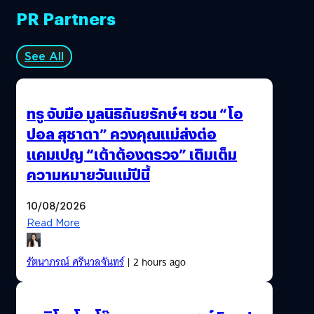
ภาพยนตร์อันเป็นแนวถนัดของเขา ชื่อเดิมของนิยายเคยถูกจะ
PR Partners
นำมาใช้เป็นชื่อหนังเช่นกัน ทว่าคนที่ได้ดูรอบทดลองต่างเห็น
ว่ามันสปอยล์และไม่น่าสนใจพอจึงกลายมาเป็นชื่อหนังใน
ปัจจุบัน "นี่คือเรื่องราวของลูกนะ ชีวิตที่ไม่ผูกติดอยู่กับกรอบ
See All
หรือลำดับ" - หลุยส์ แบงค์ หนังเล่าเรื่องของ ดร.หลุยส์ แบงค์
(เอมี่ อดัม) ผู้เชี่ยวชาญด้านภาษาศาสตร์ที่ถูกดึงตัวเข้าร่วมทีม
ของกองทัพสหรัฐในการตีความภาษาต่างดาว เพื่อทำการ
ทรู จับมือ มูลนิธิถันยรักษ์ฯ ชวน “โอ
สื่อสารหาจุดประสงค์ของยานอวกาศลึกลับที่มายังรัฐมอนทา
ปอล สุชาตา” ควงคุณแม่ส่งต่อ
น่าซึ่งเป็น 1 ใน 12 จุดทั่วโลกที่ยานอวกาศได้มาเยือน เธอต้อง
แคมเปญ “เต้าต้องตรวจ” เติมเต็ม
ร่วมมือกับนักฟิสิกส์อย่าง เอียน ดอนเนลลี่ (เจเรมี่ เรนเนอร์) ใน
ฐานะทีมวิเคราะห์ประจำสหรัฐ โดยยังมีการประสานกับทีมนัก
ความหมายวันแม่ปีนี้
วิทยาศาสตร์ของประเทศอื่นๆที่ยานอวกาศได้ไปจอด เช่น
จีน…
10/08/2026
Read More
รัตนาภรณ์ ศรีนวลจันทร์
| 2 hours ago