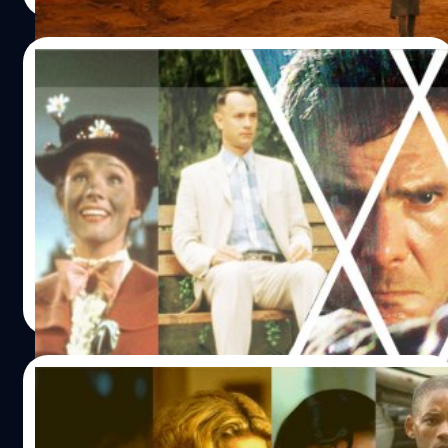
24/08/2021
9 หนังที่ประสบความสำเร็จ เพราะไม่ยึดเนื้อหา
ตามต้นฉบับ
เป็นที่รู้กันดีทั้งผู้สร้างและผู้ชมว่า ถ้าหนังเรื่องไหนมีต้นทุนเป็น
บทที่ดี นั่นก็เท่ากับประสบความสำเร็จไปครึ่งทางแล้ว นั่นจึง
เป็นเหตุผลที่ว่าผู้สร้างจึงนิยมที่จะซื้อลิขสิทธิ์นิยายดัง การ์ตูน
ฮิต หรือแม้แต่บทหนังเรื่องเยี่ยม ๆ จากมือเขียนบทที่มีผลงาน
ขึ้นหิ้ง ที่เพียงแค่พล็อตไม่กี่หน้า สตูดิโอก็ยังต้องแย่งกัน
สุชยา เกษจำรัส
| 1811 days ago
ประมูลสิทธิ์
Read More
15/04/2021
10 หนังฉบับ Director’s Cut ‘ผู้กำกับขอตัด