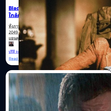
ถานที่ท่องเที่ยวนอกลิสต์นี้ว่ามีอยู่ตรงจุดไหนอีกบ้างบนโลก
ลอง search Sci-Fi Films Location ใน Google Map ดูได้เลย
Blade Runner vs. เทคโนโลยีปัจจุบัน : เราเข้า
Bradbury Building เมืองลอสแอนเจลิส ใน Blade Runner
ใกล้คำว่า “อนาคต” แล้วหรือยัง ?
(1982) ตึกเก่าแก่ที่สุดในลอสแอนเจลิส ตั้งอยู่ที่ 304
Brodway ถนน West 3rd Street สร้างมาตั้งแต่ปี 1893 ถูกขึ้น
ทั้งภาพยนตร์ Blade Runner (1982) และ Blade Runner
ทะเบียนเป็นมรดกของชาติโดย National Register of
2049 (2017) ต่างก็แสดงให้เห็นฝันร้ายของเทคโนโลยีสร้างหุ่น
Historic Places ในปี 1971 และได้รับการจัดเป็น National…
แอนดรอยด์เสมือนจริง ที่ล้ำหน้ากว่าเทคโนโลยีในปัจจุบันมาก
นัก
ปรีดี ฤกษ์วลีกุล
| 3227 days ago
Read More
03/10/2017
[งัดตู้]ย้อนอดีต 35 ปี Blade Runner (1982)
ก่อนชมภาคต่อ
Blade Runner เป็นหนังไซไฟที่ขึ้นแท่นหนังอมตะเรื่องหนึ่งของ
1982 --- Harrison Ford on the set of "Blade Runner",