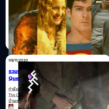
ใหม่!’ ที่ออกมาเยี่ยมและสมบูรณ์กว่าต้นฉบับ
‘Zack Snyder’s Justice League’ นอกจากจะกู้ชื่อทั้งของผู้
กำกับ และหนังจักรวาลของดีซีที่แผ่ออกไปแล้ว ยังทำให้หนัง
‘ฉบับผู้กำกับ’ หรือ Director's Cut ถูกพูดถึง ในอดีตหนังฉบับ
นี้ยากจะเกิดเพราะสิทธิ์ขาดในการตัดหนังอยู่กับผู้ออกเงิน
บริษัทผู้สร้าง จัดจำหน่าย หรือสตูดิโอ ซึ่งชอบเปลี่ยนแปลง
นพปฎล พลศิลป์
| 1942 days ago
หนังเพื่อเพิ่มโอกาสทำเงิน เช่น ทำให้สั้นลงเพื่อให้ได้รอบฉาย
Read More
มากขึ้น เปลี่ยนตอนจบให้ถูกใจผู้ชม อธิบายอะไรต่าง ๆ นานา
เพื่อให้เข้าใจง่ายขึ้น รวมถึงเพื่อไม่ให้ได้เรตแรง ๆ มาถึงยุคโฮม
เอนเทอร์เทนเมนต์ หนังฉบับผู้กำกับเป็นแค่กลยุทธ์การตลาด
09/11/2020
ช่วยขายวิดีโอ ในแง่การทำงานไม่ได้มีอะไรพิเศษ แค่ใส่ฉากที่
ถูกตัดออกเข้ามาใหม่ ไม่ได้เปลี่ยนการเล่าเรื่อง หรือสร้างมุม
รวมหนังรุกฆาต! ที่ “เซียนหมากรุก” The
มองใหม่ จนยุค 70s ถือเป็นเรื่องเหตุผลทางศิลปะ เมื่อ ‘The
Queen’s Gambit ต้องดู
Wild Bunch’ ฉบับผู้กำกับออกฉายในโรงหนังที่ลอส แองเจลิส
ซึ่งใส่ฉากที่ถูกตัดออกเพื่อหนีเรตอาร์เข้ามายาวกว่าต้นฉบับถึง
กำลังเป็นที่พูดถึงอยู่ในขณะนี้สำหรับซีรีส์ของ Netflix เรื่อง
10 นาที แต่ไม่ใช่หนังทุกเรื่องจะมีฉบับผู้กำกับ และบางเรื่องก็
The Queen’s Gambit ที่เกิดฮิตขึ้นมาเหนือความคาดหมายใน
ต้องใช้เวลาเป็นทศวรรษ กว่าจะมีออกมา และนี่คือหนังฉบับผู้
บ้านเรา แม้ว่าหนังเกี่ยวกับการเล่นเกมกระดานหมากรุกจะดู
กำกับ 10 เรื่อง ที่ได้ชื่อว่า ‘เยี่ยม’ Almost Famous -…
เป็นของแสลงและเข้าใจยากสำหรับคนทั่วไปที่ไม่ได้นิยมเล่น