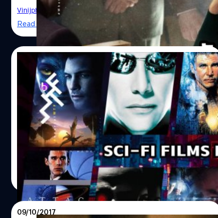
กันทั่วไปมากนัก เชื่อว่าซีรีส์เรื่องนี้ชวนให้คอหนังและซีรีส์โดย
Vinijphat Kanyapong
| 2099 days ago
เฉพาะที่ชอบเนื้อหาเกี่ยวกับการเล่นหมากรุก หวนนึกถึงหนัง
Read More
เก่าในอดีตมีทั้งนานมากและไม่นานนี้ซึ่งเคยได้ดูกันไป ที่จะว่า
ไปแล้วหนังหมากรุกก็ไม่มีได้มากนัก ยิ่งถ้าเป็นหนังที่มีตัวละคร
เอกเป็นนักหมากรุกหรือเป็นเรื่องราวเกี่ยวกับหมากรุกด้วย
19/07/2020
What the Fact ขอรวบรวมหนังประเภทที่ว่านั้นและหนังมีฉาก
หมากรุกในความทรงจำมาให้ได้นึกย้อนหรือกลับไปหยิบมาดู
24 สถานที่สุดล้ำที่ใช้ถ่ายทำ “หนังไซไฟ” ใน
กันอีกหน
ตำนาน
Chess Movie
หนังไซไฟแนววิทยาศาสตร์หรืออวกาศ เป็นหนังอีกประเภทที่
นอกจาก "บท" ที่จะเนรมิตเรื่องราวตามจินตนาการออกมาให้
อยู่บนโลกที่เหนือจริง (ตามชื่อของแนวหนัง Science-Fiction)
องค์ประกอบอื่น ๆ ของหนังก็จะยิ่งขับเน้นให้หนังแนวนี้มีความ
น่าเชื่อถือ และส่งผลต่อความสนุกของผู้ชมที่มีกับหนังด้วย
Vinijphat Kanyapong
| 2212 days ago
โดยเฉพาะสถานที่และโลเคชันที่หนังเลือกมาใช้ถ่ายทำก็มีส่วน
Read More
สำคัญด้วยเช่นกัน วันนี้ What the Fact จะชวนผู้อ่านออกไป
เที่ยว (แม้ตัวจะนั่งอยู่กับที่และอ่านบทความนี้อยู่ก็ตาม) กับ
สถานที่ถ่ายทำหนังไซไฟในตำนานทั่วโลก และถ้าอยากหาส
09/10/2017