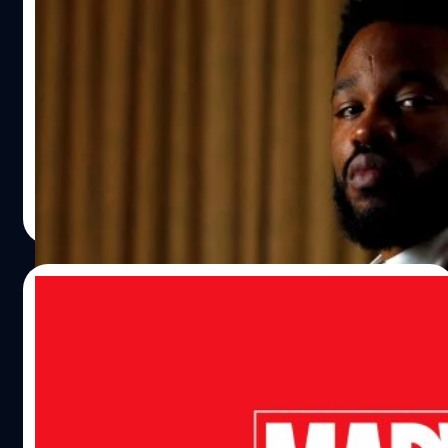
อยู่ตลอดไป” คูเกลอร์กล่าวด้วยน้ำเสียงสั่นเครือว่า “เมื่อ 5 ปีที่
ฟาดเคราะห์แล้วหนึ่ง! ผู้กำกับหนังฮีโร ‘Black
แล้ว ผมนั่งอยู่ตรงนั้น เราฉายฟุตเทจแรกของ 'Black Panther'
Panther’ ถูกตำรวจจับกุม เพราะถูกเข้าใจผิด
และที่นั่งข้างซ้ายของผมคือทีชาลาของเรา แชดวิก โบสแมน ผู้
ว่าจะมาปล้นธนาคาร!
ยิ่งใหญ่ที่ล่วงลับไปแล้ว ในตอนนั้นนักแสดงคนอื่น ๆ รวมถึง
เรียกได้ว่าฟาดเคราะห์ไปเต็ม ๆ สำหรับ 'ไรอัน คูเกลอร์' (Ryan
แชด ยังไม่เคยเห็นฟุตเทจนั้นมาก่อน…
Coogler) ผู้กำกับภาพยนตร์ซูเปอร์ฮีโรชื่อดัง 'แบล็ก แพนเธอร์'
(Black Panther) ของ Marvel Studios ที่ไปถอนเงินเพื่อจ่าย
เงินค่าจ้างดูแลผู้ป่วยด้วยวิธีการเขียนโน้ตถอนเงินประมาณ 4
แสนกว่าบาท แต่กลับทำให้เขาเกือบถูกจับกุมข้อหาปล้น
ประภาส อยู่เย็น
| 1609 days ago
ธนาคาร!
Read More
04/01/2022
Marvel ประกาศเตรียมเข้าสู่มัลติเวิร์สเต็มรูป
แบบในปี 2022
Marvel ประกาศพาแฟน ๆ เข้าสู่มัลติเวิร์สเต็มรูปแบบในปี
2022 พร้อมคอนเทนต์มากมายทั้งภาพยนตร์และซีรีส์ ที่จะ