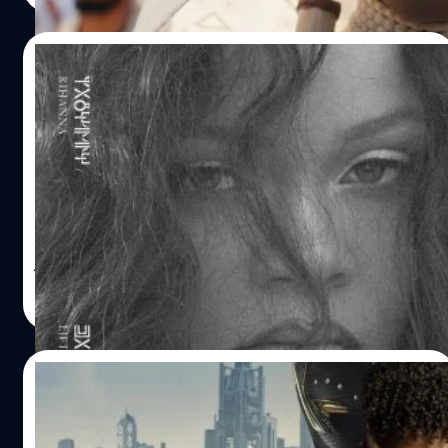
เล่าเรื่องราวของ ราชินีรามอนด้า (แองเจลา บาสเซตต์ -
Angela Bassett) ชูรี (เลทิเทีย ไรท์ - Letitia Wright) เอ็มบา
28/10/2022
คู (วินสตัน ดุ๊ก - Winston Duke) และโอโคเย (ดาไน กูริรา -
Danai Gurira) ที่ต้องต่อสู้เพื่อปกป้องวาคานด้าจากการ
มาแล้ว! Rihanna ปล่อยเพลงใหม่ “Lift Me
แทรกแซงของเหล่ามหาอำนาจโลก…
Up” ประกอบ ‘Black Panther: Wakanda
Forever’
หลังจากที่มีข่าวว่า รีฮันนา (Rihanna) จะพักการเป็นแม่ค้าและ
กลับมาจับไมค์ร้องเพลงอีกครั้ง กับผลงานประกอบภาพยนตร์
เรื่อง ‘Black Panther: Wakanda Forever’ ล่าสุดทางตัวรีฮัน
นาก็ได้ปล่อยเพลงดังกล่าวออกมาแล้ว โดยใช้ชื่อว่า "Lift Me
Up" ซึ่งเป็นบทเพลงที่อุทิศให้กับการจากไปของ แชดวิก โบส
วิทวัส ปัญญาเลิศวุฒิ
| 1378 days ago
แมน (Chadwick Boseman) ด้วย "Lift Me Up" เขียนเนื้อร้อง
Read More
โดย Tems ศิลปินชาวไนจีเรีย โดยได้ ลุดวิก เยอรันส์ซอน
(Ludwig Göransson) และผู้กำกับ ไรอัน คูเกลอร์ (Ryan
Coogler) รับหน้าเป็นโปรดิวเซอร์หลักของเพลง ปัจจุบันรีฮันนา
28/10/2022
ผันตัวจากนักร้องมาเป็นแม่ค้าเครื่องสำอางเต็มตัว กับแบรนด์
Fenty ที่เธอนั่งแท่นเป็นผู้ก่อตั้งและซีอีโอของบริษัท เธอห่าง
คำวิจารณ์แรก ‘Black Panther 2’ มาแล้ว
หายจากการทำเพลงไปนานถึง 6 ปีเต็ม นับตั้งแต่ผลงานล่าสุด
ส่วนใหญ่ยกให้เป็นหนังมาร์เวลที่ดีสุด นับตั้งแต่