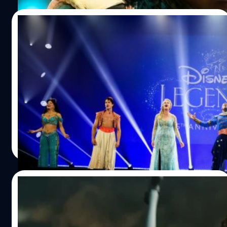
23/09/2022
เก็บตก ‘The Disney Legends Award’ จาก
งาน D23 Expo 2022 โมเมนต์เกียรติยศที่
ดิสนีย์ขอมอบให้เหล่านักแสดง
ปีนี้ beartai BUZZ ได้รับเชิญไปร่วมงาน D23 Expo 2022
อีเวนต์สุดยิ่งใหญ่ประจำปีของดิสนีย์ ที่จัดขึ้น ณ Anaheim
Convention Center เมืองลอสแอนเจลิส ประเทศสหรัฐฯ ซึ่ง
ภายในงานต้องบอกเลยว่าคึกคักกันสุด ๆ แถมประธานใหญ่
ดิสนีย์ บ๊อบ ชาเปก (Bob Chapek) ยังมาร่วมเปิดงานนี้ด้วยตัว
ลลิตา คงสด
| 1413 days ago
เองอีกด้วย D23 Expo ปีนี้ไม่ได้มีไฮไลต์แค่บนเวทีใหญ่อย่าง
Read More
เดียวเท่านั้น เพราะไหน ๆ ก็เป็นการกลับมาจัดงานครั้งแรกใน
รอบ 3 ปี แล้ว ดิสนีย์จึงจัดความสนุกสนานและคับคั่งไปด้วย
ไลน์อัปหนังใหม่กันอย่างจุใจตลอดทั้งอาทิตย์ แต่สิ่งที่เป็น
10/08/2022
ไฮไลต์ของงานวันแรกก็คือการประกาศรางวัล ‘The Disney
Legends Award’ นั่นเอง ‘The Disney Legends Award’
เผยโฉมแล้ว ! ชุดเกราะของ ‘Ironheart‘
เป็นการมอบรางวัลให้แก่ผู้ที่มีส่วนร่วมในการถ่ายทอดเรื่องราว
ทายาท ‘Ironman‘ จาก ‘Black Panther 2 :
จากแนวคิดและจินตนาการของดิสนีย์ออกมาให้ทุก ๆ คนได้