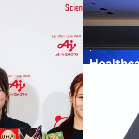
เกมเร่งเครื่อง AI เพื
กรุงเทพฯ, 7 สิงหาคม 2569 — 
Thailand Digital & AI Summi
ชูเทคโนโลยี
พันธมิตรด้านเทคโนโลยีจากไท
ปัญญาประดิษฐ์ (AI) พร้อมประ
ประเทศอย่างเป็นทางการ นายปี
y “AminoScience” ร่วมเปิดเผย
ทีมคอนเทนต์ BT
| 12 hours a
เว่ย เทคโนโลยี่ จำกัด ได้กล่าว
คโนโลยีทางอาหาร และข้อมูลพฤติกรรม
สาธารณสุขไทย และบทบาทของเท
Read More
ประชาชนได้อย่างทั่วถึงมากขึ้น 
ย ซึ่งมีมูลค่ามากกว่า 1.5 ล้านล้าน
มาเปลี่ยนแปลงอุตสาหกรรมสา
06/08/2026
) กลุ่มธุรกิจเทคโนโลยีและองค์
ข้อมูลสุขภาพแบบครบวงจร ตั้งแ
ทางการแพทย์ และผู้บริหารโรง
 & Well-beingAminoScience (การใช้
SYNNEX โชว์กำไร Q2
หลายแห่งในจีน เราเชื่อมั่นว่าค
Recurring Revenue เ
บาท/หุ้น
บริษัท ซินเน็ค (ประเทศไทย) 
ไตรมาส 2 และงวด 6 เดือนแรกข
เติบโตของรายได้อย่างมีนัยสำค
ไม่ได้รับสิทธิปันผล (XD) วันท
ธิดา มงคลสุธี ประธานเจ้าหน้าที
ทีมคอนเทนต์ BT
| 1 days ago
แรกบริษัทเดินหน้าขับเคลื่อน 
สินค้าไอที สู่การเป็น Digital 
Read More