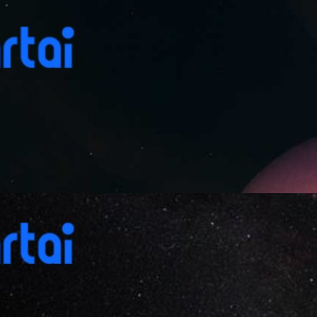
บริวารระดับ ‘โอบกอด’ ซึ่งอาจทำนายการอยู่รอดของ
ต่อดาวฤกษ์มักมีดาวเคราะห์หรือดาวบริวารขนาดเล็กหมุนวนอยู่รอบมันห่าง ๆ
รค้นพบครั้งใหม่นี้ เมื่อทีมนักดาราศาสตร์นานาชาติใช้ดาวเทียมสำรวจดาวเคราะห์
xoplanet Survey Satellite: TESS) ของนาซา และกล้องโทรทรรศน์อวกาศ
elescope) ที่เกษียณแล้ว พบดาวเคราะห์ดวงแรกโคจรรอบดาวแคระขาวอย่าง
่เหมือนดวงอาทิตย์นี้ มีขนาดใหญ่กว่าโลกเพียง 40% เท่านั้น ดาวแคระขาว ดาว
ays ago
ข้าใจความว้าวของการค้นพบนี้ ก่อนอื่นเรามาทำความรู้จักดาวที่เกี่ยวข้องกัน
hite dwarf) หรือบางคนอาจเรียกมันว่า ดาวแคระเสื่อม (Degenerate dwarf)
เพราะมันคือ ดาวฤกษ์มวลไม่มากที่อยู่ในช่วงสุดท้ายของวิวัฒนาการ ดาวฤกษ์มวล
งดาวฤกษ์ที่พบในกาแล็กซีทางช้างเผือก (ดวงอาทิตย์ของเราเองก็เข้าข่ายเช่น
ะขาวในจักรวาลมากมายตามไปด้วย และซึ่งที่น่าตื่นเต้นนั่นคือการพบว่ามันยัง
้ ๆ ไม่ห่างเลย 'WD 1856 b' คือชื่อของดาวบริวารที่ว่า มันมีขนาดประมาณ
ดาวเคราะห์น้อยหรือยานต่างดาวกันแน่!
ระขาว 'WD…
ดาวเคราะห์น้อย ‘โอมูอามูอา’ เมื่อปี 2017 ก็เกิดความสงสัยมาโดยตลอดว่า
เป็นเพียงหินธรรมดาหรือสิ่งประดิษฐ์ของเอเลี่ยนกันแน่ นั่นเป็นเพราะอะไร?
้าปริศนาให้นักวิทยาศาสตร์ถกเถียงกันอยู่ตลอด? ด้วยเหตุนี้ เราจึงค้นข้อมูล
บดาวเคราะห์น้อยน่าสงสัยนี้มาลำดับให้เข้าใจกันมากขึ้น แรกพบ ‘โอมูอามูอา’