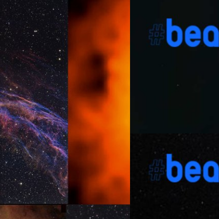
22/09/2020
พบดาวแคระขาวห่างดาว
โลกในอนาคต
โดยปกติแล้ว ภาพจำของเราที่มี
(อย่างห่วง ๆ ) แต่ไม่ใช่กับกา
นอกระบบเทสส์ (Transiting E
สปิตเซอร์ (Spitzer Space T
รวมภาพผี ๆ ชวนขนหัวลุกจากอวกาศมา
ใกล้ชิด โดยดาวฤกษ์ที่ทำหน้าที
ลา’ ความฟุ้งฝันเสริมจินตนาการจาก
วัฒนา ขจัดสารพัดภัย
| 2145 d
บริวาร และการตรวจพบ เพื่อให้เ
องเนบิวลาหรือกลุ่มแก๊สที่สวยงาม
ก่อน เริ่มจาก ดาวแคระขาว (W
เข้าใจกันทีละภาพ เราเลยขออธิบาย
Read More
และเหตุที่เรียกเช่นนั้นก็เป็น
หน่อย ดวงดาว (ในกรณีนี้หมายถึงดาวฤกษ์
ไม่มากนั้นมีปริมาณถึง 97% ขอ
ได้ยินข้อสังเกตง่าย ๆ เกี่ยวกับดวงดาว
26/08/2020
กัน) นั่นหมายความว่า มีดาวแคร
กมีสีเหลือง ส่วนดาวชรามักมีสีออกไป
มีดาวบริวารดวงใหญ่โคจรอยู่ใกล
ยพลังงานออกมาแตกต่างกัน เมื่อแรก
ล้วงลึก ‘โอมูอามูอา’ 
ดาวพฤหัสบดี ใหญ่กว่าดาวแค
ตดู เปลวไฟจากฟืนที่ร้อนน้อยกว่าจะเป็น
นับตั้งแต่นักวิทยาศาสตร์ค้นพบ
ิดขึ้นมาจากกระบวนการดังกล่าว มันเป็น
ดาวเคราะห์น้อยรูปทรงซิการ์นี้
ะเภทด้วยกันคือ เนบิวลาที่มาจากการ
ทำไมดาวเคราะห์น้อยนี้ถึงเป็นเป
ลังก่อร่างสร้างตัวขึ้นมาใหม่ ซึ่งใน
ความเป็นมาเป็นไปตั้งแต่เริ่มพ
 nurseries)’ (ฟังดูน่ารักสุด ๆ ไป