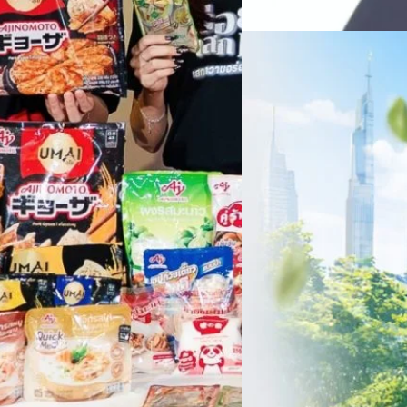
สัดส่วนธุรกิจที่มีมูลค่าเพิ่ม
06/08/2026
ครบรอบ 6 ปี สำนักข่
TRANSITION ถกแนวทางป
เนื่องในโอกาสครบรอบ 6 ปี ส
เปลี่ยนมุมมองเกี่ยวกับการเปล
ประยุกต์ใช้ได้จริง จากผู้แทน
ประเทศไทยควรปรับตัวอย่างไร ? 
ทั้งในมิติของภาครัฐ ภาคธุรกิ
รัตนาภรณ์ ศรีนวลจันทร์
| 1 da
เศรษฐกิจ ปรับห่วงโซ่คุณค่า แล
โดย ศาสตราจารย์ ดร. ยศชนัน 
Read More
วิทยาศาสตร์ วิจัยและนวัตกรร
สามารถนำ Green Tech มาใช้เพ
วรรธน์ นิลกิจศรานนท์ รองประ
Tech
Biz
Game