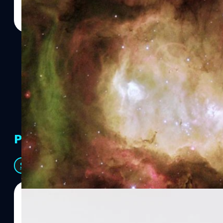
เลยแหะ) เนบิวลาประกอบด้วยฝุ่นและแก๊สซึ่งส่วนใหญ่เป็นไฮโดรเจนแล
ออกไปในบริเวณกว้างด้วยแรงระเบิด แต่ด้วยแรงโน้มถ่วงของวัตถุในอวก
ค่อย ๆ รวมกันด้วยกันอย่างช้า…
PR Partners
See All
07/08/2026
ทีมคอนเทนต์ BT
| 8 hours ago