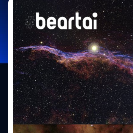
29/10/2020
วัฒนา ขจัดสารพัดภัย
| 2108 days ago
Read More
หลากหลายเนบิวลาผี ที่หลอกหลอนอยู่ในอวกาศ!
ท้องฟ้ายามค่ำคืนนั้นสวยเสมอ แต่ถ้าเรามองให้มันหลอนล่ะ! เราจึง
ให้ชมกัน จะชมหรือจะให้หลอก ก็กดเลื่อนลงไปอ่านดูกันได้เลย ‘เนบิว
อวกาศ แม้จะบอกว่าเป็นภาพผี ๆ แต่จริง ๆ แล้ว ภาพเหล่านี้เป็นภาพข
ตระการตา แต่หลายคนก็ยังสงสัยว่ามันเกิดจากอะไร ก่อนจะไปเข้าถึง 
ความรู้เกี่ยวกับเจ้าเนบิวลา เพื่อความเข้าใจที่แจ่มแจ้งยิ่งขึ้นกันสัก
ที่มีแสงในตัวเอง) นั้นมี ‘อายุขัย’ เช่นเดียวกับสิ่งมีชีวิต หลายคนคงเคย
ว่า ดาวอายุน้อยมักมีแสงเป็นสีออกน้ำเงิน ส่วนดาวที่อายุมากหน่อยมั
ทางแดง สาเหตุที่เป็นเช่นนั้นก็เพราะดวงดาวในแต่ละช่วงจะปลดปล่อ
เริ่มจึงมีสีออกไปทางขาวน้ำเงิน เช่นเดียวกับเปลวเพลิงนั่นเอง (สังเก
สีแดง ส่วนไฟเตาแก๊สบ้านที่แรงกว่าเป็นสีฟ้า) เนบิวลา ก็เป็นสิ่งที่เก
ชื่อเรียกของกลุ่มเมฆของฝุ่นและแก๊สในอวกาศ มีต้นกำเนิดอยู่สองปร
ระเบิดของดาวฤกษ์ที่ตายแล้ว และเนบิวลาที่อยู่ในพื้นที่ที่เหล่าดวงดาวกำ
กรณีหลังนี้เนบิวลาบางอันจึงถูกเรียกว่าเป็นแหล่ง ‘อนุบาลดวงดาว (Star