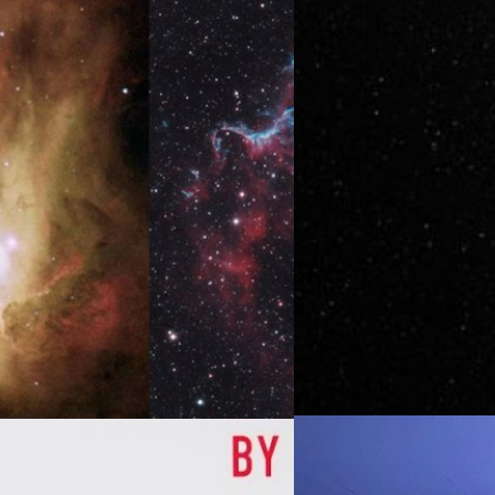
ก่อนจะเข้าสู่ประเด็นปริศนา เ
ะฮีเลียม ฝุ่นและแก๊สเหล่านี้กระจาย
วัฒนา ขจัดสารพัดภัย
| 2172 d
วัน (Pan-STARRS1 telescope)
าศทำให้กลุ่มฝุ่นและแก๊สเหล่านี้
หนึ่งในเครือข่ายกล้องในโครง
Read More
(NEOO) Program) ตรวจพบดาวเ
‘Oumuamua เมื่อวันที่ 19 ตุลา
ออกไปทางแดง เป็นวัตถุโลหะหร
แรกที่ได้รับการยืนยันว่า เดิ
07/08/2026
หัวเว่ยเดินหน้าปฏิวัต