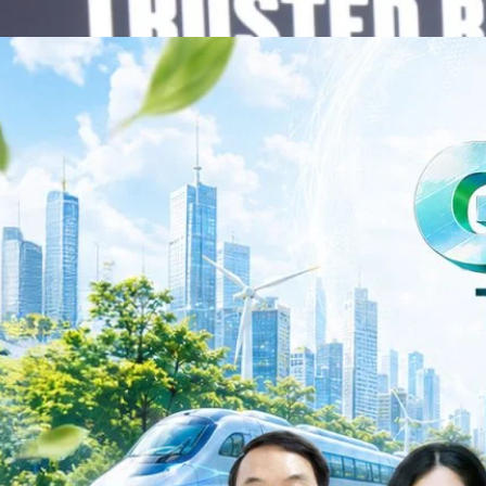
 ควบคู่กับการขยายเครือข่ายพันธมิตรเทคโนโลยีระดับโลก…
าว TODAY เปิดเวทีใหญ่ SUSTAIN CITY: THE GREEN
รับตัวสู่เศรษฐกิจสีเขียวอย่างยั่งยืน
ำนักข่าว TODAY จัดงาน SUSTAIN CITY: THE GREEN TRANSITION เวทีแลก
ี่ยนผ่านสู่เศรษฐกิจและสังคมสีเขียว พร้อมนำเสนอแนวทางที่สามารถนำไป
ภาครัฐ ภาคธุรกิจ และผู้เชี่ยวชาญในหลากหลายสาขา ผ่านประเด็นสำคัญว่า
เพื่อเดินหน้าสู่ความยั่งยืนและบรรลุเป้าหมาย Net Zero อย่างเป็นรูปธรรม
จ การเงิน และพลังงาน Green Transitioning: Shifting Systemพลิกโครงสร้าง
ys ago
ะเชื่อมโยงนโยบายกับเทคโนโลยี เพื่อขับเคลื่อนประเทศไทยสู่เศรษฐกิจสีเขียว
วงศ์สวัสดิ์รองนายกรัฐมนตรีและรัฐมนตรีว่าการกระทรวงการอุดมศึกษา
ม Green Transitioning: Decarbonize Unlockร่วมสำรวจแนวทางที่ภาคธุรกิจ
ื่อลดการปล่อยคาร์บอน และเดินหน้าสู่เป้าหมาย Net Zero พบกับ คุณปัณ
ธานกรรมการบริหาร ฝ่ายวิศวกรรมโครงสร้างบริษัท…
Life
SOCIAL MEDIA