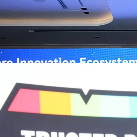
่อการแพทย์ในประเทศไทย
หัวเว่ย จัดงาน “Huawei AI+ Healthcare Summit” ภายใต้งาน Huawei
t 2026 รวมผู้นำด้านนโยบายสาธารณสุข ผู้บริหารโรงพยาบาลชั้นนำ และ
ยและจีน ร่วมขับเคลื่อนอนาคตของระบบสาธารณสุขไทยด้วยนวัตกรรมและ
กาศความร่วมมือครั้งสำคัญเพื่อยกระดับ Healthcare Ecosystem ของ
เตอร์ จาง ประธานกลุ่มธุรกิจการศึกษาและสาธารณสุขต่างประเทศ บริษัท หัว
go
ถึงความมุ่งมั่นของหัวเว่ยในการสนับสนุนการเปลี่ยนผ่านสู่ยุคดิจิทัลของระบบ
คโนโลยี AI ในการยกระดับคุณภาพการให้บริการทางการแพทย์ให้เข้าถึง
ภายใต้แนวคิด “AI for Health, Health for All” “วันนี้ปัญญาประดิษฐ์กำลังเข้า
ธารณสุขอย่างรวดเร็ว หัวเว่ยมีประสบการณ์ตรงจากการพัฒนาแพลตฟอร์ม
ต่โครงสร้างพื้นฐานด้านคอมพิวติงไปจนถึงโซลูชัน AI สำหรับผู้ป่วย บุคลากร
พยาบาล ซึ่งได้พิสูจน์ผลสำเร็จแล้วในโรงพยาบาลชั้นนำอย่างโรงพยาบาล
/69 โต 18% ลุย AI–Cloud–Green Energy สร้างฐาน
วามร่วมมือระหว่างหัวเว่ยกับพันธมิตรไทยในวันนี้จะช่วยผลักดันวิสัยทัศน์…
ร่งเครื่อง New Growth Engine พร้อมจ่ายปันผล 0.10
จำกัด (มหาชน) หรือ SYNNEX โชว์ผลการดำเนินงานแข็งแกร่ง กำไรสุทธิ
องปี 2569 เติบโต 17.8% และ 17.7% จากช่วงเดียวกันของปีก่อน สูงกว่าการ
ัญ พร้อมประกาศจ่ายเงินปันผลระหว่างกาล 0.10 บาทต่อหุ้น โดยกำหนดวันที่
ี่ 19 สิงหาคม 2569 และกำหนดจ่ายเงินปันผลวันที่ 2 กันยายน 2569 นางสาวสุ
่บริหาร บริษัท ซินเน็ค (ประเทศไทย) จำกัด (มหาชน) เปิดเผยว่า ในช่วงครึ่งปี
Business Transformation อย่างต่อเนื่อง ผ่านการยกระดับจากผู้จัดจำหน่าย
Infrastructure Platform เพื่อรองรับการเติบโตของเศรษฐกิจ AI โดยมุ่งเพิ่ม