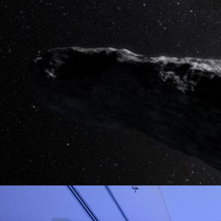
รามาทำความรู้จักเจ้าดาวเคราะห์น้อยนี้กันสักหน่อย กล้องโทรทรรศน์แพนสตาร์
ays ago
 ของมหาวิทยาลัยฮาวาย (University of Hawaii’s Pan-STARRS1 telescope)
การติดตามวัตถุใกล้โลกของนาซา (NASA’s Near-Earth Object Observations
คราะห์น้อย ‘โอมูอามูอา (Oumuamua)’ หรือชื่อเต็ม 1I/2017 U1
คม 2017 จากการสังเกตการณ์พบว่า ‘โอมูอามูอา’ มีรูปร่างรียาวคล้ายซิการ์มีสี
ือหินมีความยาวประมาณ 400 เมตร กว้างประมาณ 40 เมตร นับเป็นวัตถุชิ้น
นทางจากห้วงอวกาศลึก (Deep space) มาถึงยังระบบสุริยะของเรา…
ิวงการสาธารณสุขไทยด้วย AI เปิดตัว 4 นวัตกรรมเปลี่ยน