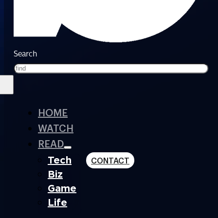
Search
HOME
WATCH
READ
Tech
CONTACT
Biz
Game
Life