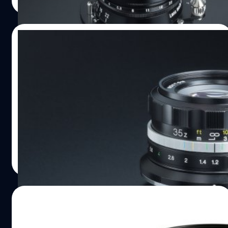
Read More
19/02/2022
เปิดตัว Cosina Nokton D35mm F1.2 APS-C
สุดยอดเลนส์มือหมุนไวแสง เมาท์ Nikon Z
Cosina เปิดตัวเลนส์มือหมุนไวแสง 'Nokton D35mm F1.2'
สำหรับกล้องมิเรอร์เลส Nikon Z APS-C ที่ถูกพัฒนา และผลิต
ภายใต้ license ของทาง Nikon โดยตรง ทำให้เลนส์มือหมุน
ตัวนี้มีความพิเศษกว่าเลนส์มือหมุนทั่วไป คือสามารถคุยกับตัว
กล้องรู้เรื่องผ่านหน้า contact ไฟฟ้าที่ท้ายเมาท์เลนส์
บดินทร์ ตันวิเชียร
| 1631 days ago
Read More
14/02/2022
Voigtlander เตรียมเปิดตัวเลนส์ Z-mount