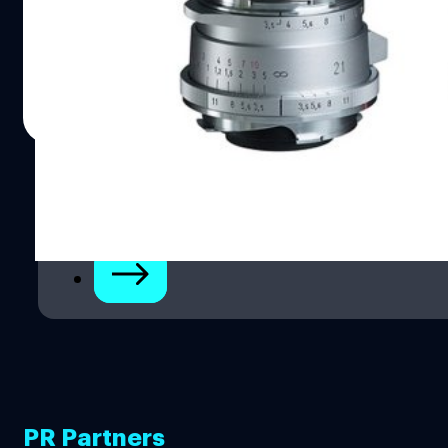
'Voigtlander Color-Skopar Vintage Line 21mm F3.5
Aspherical Type II' เลนส์ฟิกซ์มุมกว้าง manual focus
หน้าตาคลาสสิก สำหรับกล้องเมาท์ Leica M
บดินทร์ ตันวิเชียร
| 1725 days ago
Read More
1
2
PR Partners