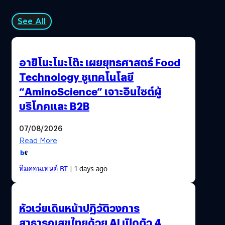
See All
อายิโนะโมะโต๊ะ เผยยุทธศาสตร์ Food
Technology ชูเทคโนโลยี
“AminoScience” เจาะอินไซต์ผู้
บริโภคและ B2B
07/08/2026
Read More
ทีมคอนเทนต์ BT
| 1 days ago
หัวเว่ยเดินหน้าปฏิวัติวงการ
สาธารณสุขไทยด้วย AI เปิดตัว 4