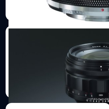
ก.พ. 2022 นี้ครับ โดยยังมาพร้อมความสามารถ close focus
ทำให้เราโฟกัสได้ใกล้ขึ้นกว่าที่ตัวเลนส์เดิม ๆ ทำได้
บดินทร์ ตันวิเชียร
| 1662 days ago
Read More
11/12/2021
เปิดตัว Voigtlander Nokton 50mm f/1
Aspherical VM สุดยอดเลนส์ไวแสง
Cosina เปิดตัวเลนส์ 'Voigtlander Nokton 50mm f/1
Aspherical VM' สุดยอดเลนส์มือหมุนไวแสง ที่สว่างที่สุด
ตั้งแต่เคยผลิตมาสำหรับกล้องฟูลเฟรม ในเมาท์ VM (ใช้ร่วม
กับ Leica M-mount)
บดินทร์ ตันวิเชียร
| 1701 days ago
Read More
10/12/2021