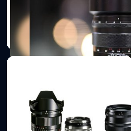
เมื่อเร็ว ๆ นี้ ค่ายผู้ผลิตเลนส์จากประเทศญี่ปุ่น Cosina ซึ่งเป็น
เจ้าของชื่อแบรนด์ Voigtlander ได้ปล่อยตัวอย่างเตรียมเปิด
ตัวเลนส์มือหมุนเมาท์ RF รุ่นแรกสำหรับชาวแคนนอนออกมา
ครับ ซึ่งในงาน CP+ 2023 เราได้เห็นตัวจริงของเลนส์ตัวดัง
กล่าวแล้ว นั้นก็คือ 'Voigtlander NOKTON 50mm F1
บดินทร์ ตันวิเชียร
| 1259 days ago
Aspherical' นั้นเอง
Read More
26/01/2023
ไม่ได้ไปต่อ! Cosina ยุติการผลิตเลนส์
Voigtlander 5 รุ่น เมาท์ Sony E และ Leica M
แบรนด์ Cosina ประกาศยุติการผลิตเลนส์มือหมุนตระกูล
Voigtlander ถึง 5 รุ่นด้วยกันครับ ทั้งสำหรับเมาท์ Sony E และ
Leica M โดยมีรายชื่อดังต่อไปนี้
บดินทร์ ตันวิเชียร
| 1290 days ago