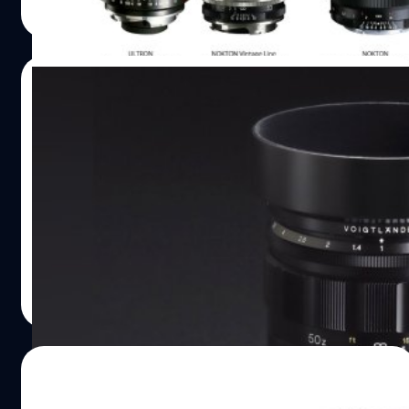
Read More
26/01/2023
Voigtlander Nokton 50mm F1
Aspherical เตรียมออกเมาท์ใหม่ สำหรับ
กล้อง Nikon Z
Cosina ประกาศเตรียมออกเมาท์ใหม่สำหรับเลนส์ในซีรีส์
Nokton สุดไวแสง 'Voigtlander Nokton 50mm F1
Aspherical' เวอร์ชัน Nikon Z-mount ครับ รองรับทั้งกล้อง
Full frame และ APS-C ในตระกูล Nikon Z พร้อมหน้าสัมผัส
ไฟฟ้าไว้สื่อสารกับตัวกล้องทั้งค่า EXIF Data และการทำงาน
บดินทร์ ตันวิเชียร
| 1290 days ago
ร่วมกับระบบกันสั่น 5 แกน
Read More
16/01/2023
หลุดภาพแรก! Voigtlander ULTRON 75mm