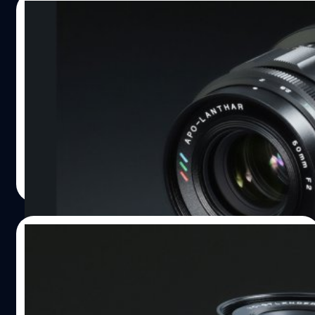
17/04/2022
เปิดตัว Voigtlander APO-LANTHAR 50mm
F2 Aspherical สำหรับกล้อง Z-mount
Cosina เปิดตัวเลนส์ใหม่ 'Voigtlander APO-LANTHAR
50mm F2 Aspherical' สำหรับกล้องมิเรอร์เลส Nikon Z ที่
สเปกพื้นฐานต่าง ๆ ยังคงเหมือนกับเวอร์ชัน Sony E-mount
และแน่นอนว่าเป็น APO แบบนี้ คุณภาพยอดเยี่ยมแน่นอน ให้
สีสันที่เที่ยงตรง!
บดินทร์ ตันวิเชียร
| 1573 days ago
Read More
16/03/2022
เปิดตัว Voigtlander Nokton 23mm F1.2
Aspherical สำหรับกล้อง Fujifilm X-mount