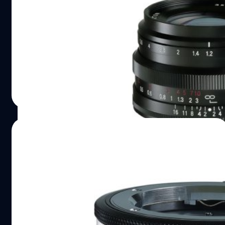
รุ่นแรก NOKTON D 35mm f/1.2 มี.ค. นี้
ลือ Cosina เตรียมเปิดตัวเลนส์รุ่นแรกสำหรับกล้องมิเรอร์เลส
Nikon Z-mount ที่คาดกันว่าคือเลนส์มือหมุน APS-C
'Voigtlander NOKTON D 35mm f/1.2' มีระยะเทียบเท่ากับ
เลนส์ช่วง normal บนกล้องฟูลเฟรม พร้อมรูรับแสงที่กว้างมาก
ๆ ถึง f/1.2 ได้ทั้งโบเก้ และความไวแสงที่ไม่ธรรมดา!
บดินทร์ ตันวิเชียร
| 1636 days ago
Read More
19/01/2022
Voigtlander VM-X II อะแดปเตอร์ close
focus สำหรับกล้อง Fujifilm X เตรียมวางขาย
เดือนหน้า
Cosina เตรียมวางขายอะแดปเตอร์รุ่นใหม่ 'Voigtlander VM-
X II' สำหรับแปลงเลนส์ Leica M, Voigtlander VM และ ZEISS
ZM ไปใช้งานบนกล้องมิเรอร์เลส fujifilm X-mount ในเดือน