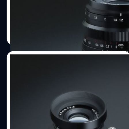
Cosina เปิดตัวเลนส์มือหมุนไวแสงรุ่นใหม่ 'Voigtlander
Nokton 23mm F1.2 Aspherical' ที่บอกแบบมาสำหรับกล้อง
มิเรอร์เลส Fujifilm X-mount โดยเฉพาะ ให้ระยะเทียบเท่ากับ
เลนส์ 35mm บนกล้องฟูลเฟรม ระยะอเนกประสงค์กำลังดี ที่
เหมาะกับทั้งแนว Portrait และ Street ที่สำคัญคือไวแสงสุด ๆ
บดินทร์ ตันวิเชียร
| 1606 days ago
ด้วย F1.2 ละลายหลังสวย ๆ ในขนาดตัวเล็กเบา
Read More
19/02/2022
เปิดตัว Voigtlander 40mm F2.8
Aspherical สำหรับกล้องเมาท์ Leica VM และ
L39
พร้อม ๆ กับการเปิดตัวเลนส์ Nokton D35mm F1.2 APS-C
ทาง Cosina ยังได้เปิดตัวเลนส์มือหมุน Voigtlander รุ่นใหม่
'40mm F2.8 Aspherical' ในเมาท์ VM ที่รองรับทั้ง
กล้อง Vessa, Leica M-mount และเมาท์ L39
บดินทร์ ตันวิเชียร
| 1631 days ago