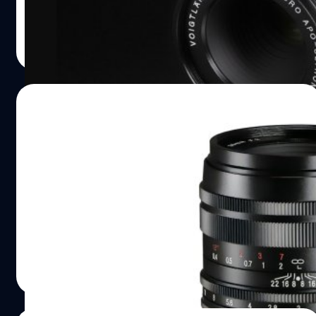
พ่วงด้วยฟีเจอร์มาโครโฟกัสใกล้ แถมมีหน้าสัมผัสไฟฟ้าที่ท้าย
เลนส์คุยกับกล้องรู้เรื่อง ทั้ง exif data, คอนเฟิร์มโฟกัส, ระบบ
บดินทร์ ตันวิเชียร
| 1481 days ago
กันสั่นภายในตัวกล้องใช้งานร่วมกันได้หมด!
Read More
14/07/2022
หลุดภาพแรก! Voigtlander MACRO APO-
ULTRON 35mm f/2 สำหรับกล้อง FUJIFILM
X-mount
เผยภาพหลุดเลนส์ Voigtlander ตัวที่ 3 สำหรับกล้องมิเรอ
ร์เลส FUJIFILM X-Mount กับ 'Voigtlander MACRO APO-
ULTRON 35mm f/2' ซึ่งคาดว่าจะเปิดตัวอย่างเป็นทางการใน
ช่วงเดือนสิงหาคม 2022 ที่ใกล้จะถึงนี้
บดินทร์ ตันวิเชียร
| 1486 days ago
Read More