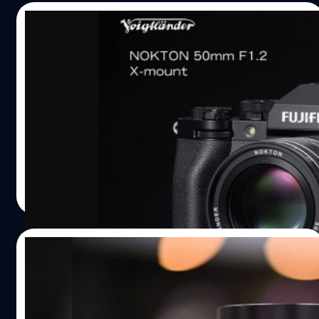
31/08/2023
Voigtlander NOKTON 50mm F1.2 X-
mount ประกาศวันวางจำหน่าย 7 กันยานยน
2023
Cosina ประกาศวันวางจำหน่ายของ 'Voigtlander NOKTON
50mm F1.2' สำหรับกล้องมิเรอร์เลส FUJIFILM APS-C X-
mount ออกมาแล้วครับ หลังเปิดตัวมาตั้งแต่ช่วงต้นเดือน
สิงหาคมที่ผ่านมา โดยมีกำหนดในวันที่ 7 กันยายน 2023 ที่
ใกล้จะถึงนี้
บดินทร์ ตันวิเชียร
| 1073 days ago
Read More
26/02/2023
Voigtlander NOKTON 50mm F1
Aspherical เมาท์ Canon RF เตรียมเปิดตัวเร็ว
ๆ นี้