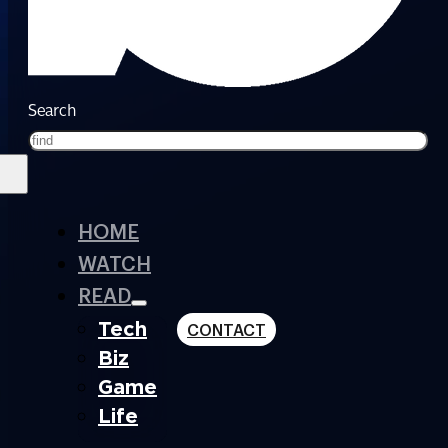
Search
HOME
WATCH
READ
Tech
CONTACT
Biz
Game
Life