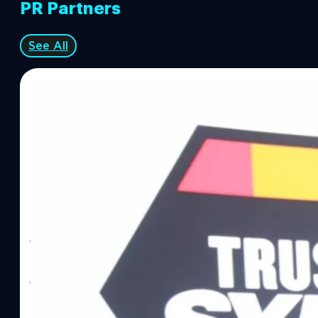
PR Partners
See All
06/08/2026
ทีมคอนเทนต์ BT
| 11 hours ago
Read More
SYNNEX โชว์กำไร Q2/69 โต 18% ลุย AI–Cloud–
Recurring Revenue เร่งเครื่อง New Growth Eng
บาท/หุ้น
บริษัท ซินเน็ค (ประเทศไทย) จำกัด (มหาชน) หรือ SYNNEX โชว์ผลกา
ไตรมาส 2 และงวด 6 เดือนแรกของปี 2569 เติบโต 17.8% และ 17.7% จ
เติบโตของรายได้อย่างมีนัยสำคัญ พร้อมประกาศจ่ายเงินปันผลระหว่าง
ไม่ได้รับสิทธิปันผล (XD) วันที่ 19 สิงหาคม 2569 และกำหนดจ่ายเงินปั