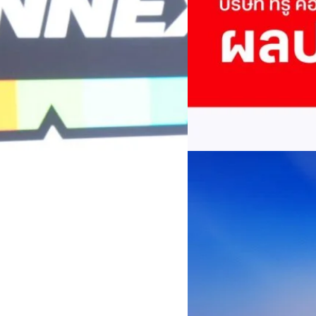
พันล้าน
บริษัท ทรู คอร์ปอเรชั่น จำก
ภาษี 6.6 พันล้านบาท ทำกำไรต่อ
บาท คิดเป็น 0.15 บาทต่อหุ้น
ของฐานผู้ใช้งาน ตัวชี้วัดทาง
(QoQ)รายได้จากการให้บริการ 
ทีมคอนเทนต์ BT
| 2 days ago
บาท+13.5%+1.1%กำไรสุทธิหลังห
EBITDA3.7 เท่า-0.3 เท่า-0.1 เท
Read More
มีผู้ใช้บริการโทรศัพท์เคลื่อนท
บริการ 5G รวม 19.3 ล้านราย) แล
04/08/2026
เพิ่มขึ้นของตัวเลขมาจากโครง
AIS Business ผนึก 
โซลูชันเชื่อมต่ออัจฉ
ประเทศไทยสู่ฐานการผล
กรุงเทพฯ, 3 สิงหาคม 2569 – 
เคลื่อนภาคอุตสาหกรรมไทยสู่ก
ด้านโครงข่ายและความเข้าใจในภ
ด้านการผลิตระดับโลกของ Hua
กระบวนการผลิตได้อย่างเป็นรูป
Worawalan
| 2 days ago
ฐานดิจิทัลแบบครบวงจร ตั้งแต