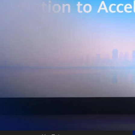
เบอร์ และระบบเชื่อมต่อที่ปลอดภัย ไปจนถึงการรวบรวม ประมวลผล และ
ยศักยภาพการประมวลผลของ GPU เพื่อต่อยอดสู่แอปพลิเคชัน AI และโซลูชัน
ริมขีดความสามารถในการแข่งขัน และสร้างความพร้อมรองรับผู้ประกอบการ
ี่ต้องการขยายฐานการผลิตในประเทศไทย นายภูผา เอกะวิภาต หัวหน้าคณะผู้
ท แอดวานซ์ อินโฟร์ เซอร์วิส จำกัด (มหาชน) กล่าวว่า…
Life
SOCIAL MEDIA
Environment
Health
People
Instagram
Trends
Wellness
Facebook