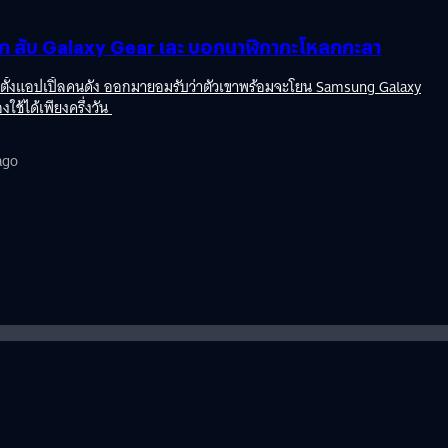
ยก สับ Galaxy Gear เละ บอกนาฬิกากะโหลกกะลา
มก่อตั้งแอปเปิ้ลคนดัง ออกมายอมรับว่าตัวเขาพร้อมจะโยน Samsung Galaxy
ช้ได้เพียงครึ่งวัน
ago