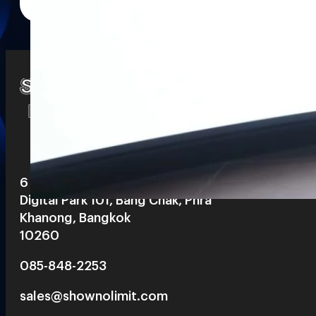
Watch
Playlists
S
& Reels
6 th floor, Pegasus Building, True
Digital Park 101, Bang Chak, Phra
Khanong, Bangkok
10260
085-848-2253
sales@shownolimit.com