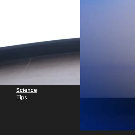
Private Network โครงข่ายไฟ
Read More
วิเคราะห์ข้อมูลบน Cloud ด้ว
สำหรับภาคอุตสาหกรรม ช่วยเส
ไทย รวมถึงนักลงทุนต่างชาติท
บริหารกลุ่มลูกค้าองค์กร บริษั
Tech
Biz
Game
horts
Cars
Corporate
Articles
Features
Executive
Game News
IT News
Insight
Reviews
Local News
Wealth
Science
Tips