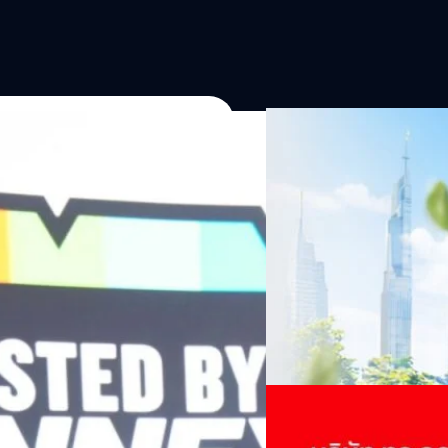
06/08/2026
ครบรอบ 6 ปี สำนักข่
TRANSITION ถกแนวทางป
เนื่องในโอกาสครบรอบ 6 ปี ส
เปลี่ยนมุมมองเกี่ยวกับการเปล
Green Energy สร้างฐาน
ประยุกต์ใช้ได้จริง จากผู้แทน
ine พร้อมจ่ายปันผล 0.10
ประเทศไทยควรปรับตัวอย่างไร ? 
ทั้งในมิติของภาครัฐ ภาคธุรกิ
รดำเนินงานแข็งแกร่ง กำไรสุทธิ
รัตนาภรณ์ ศรีนวลจันทร์
| 16 h
เศรษฐกิจ ปรับห่วงโซ่คุณค่า แล
ากช่วงเดียวกันของปีก่อน สูงกว่าการ
โดย ศาสตราจารย์ ดร. ยศชนัน 
Read More
วิทยาศาสตร์ วิจัยและนวัตกรร
กาล 0.10 บาทต่อหุ้น โดยกำหนดวันที่
สามารถนำ Green Tech มาใช้เพ
04/08/2026
นผลวันที่
วรรธน์ นิลกิจศรานนท์ รองประ
True เผยผลประกอบการ