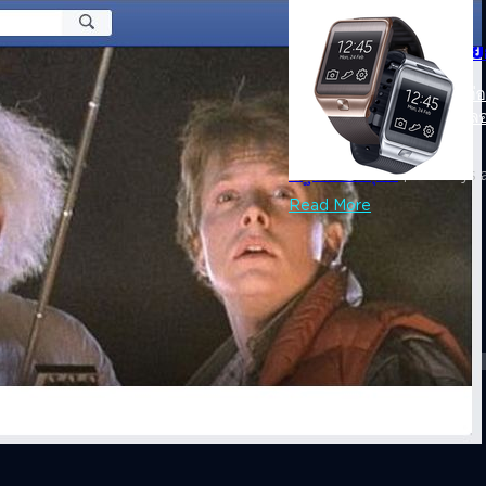
03/07/2014
จัดหนัก! สตีฟ วอซเนี
สตีฟ วอซเนี๊ยก หนึ่งในผู้ร่ว
Gear ลงขายในอีเบย์หลังจากลองใ
บบเรียนประวัติศาสตร์
ณัฐพันธ์ ส่งวิรุฬห์
| 4417 days 
ใช้ประโยชน์ในชีวิตปัจจุบันเท่าไหร่เลย
Read More
ให้เราเข้าใจความเป็นไปของโลกและ