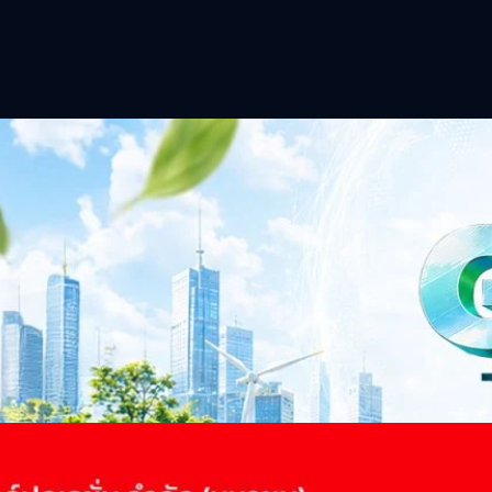
าว TODAY เปิดเวทีใหญ่ SUSTAIN CITY: THE GREEN
รับตัวสู่เศรษฐกิจสีเขียวอย่างยั่งยืน
ำนักข่าว TODAY จัดงาน SUSTAIN CITY: THE GREEN TRANSITION เวทีแลก
ี่ยนผ่านสู่เศรษฐกิจและสังคมสีเขียว พร้อมนำเสนอแนวทางที่สามารถนำไป
ภาครัฐ ภาคธุรกิจ และผู้เชี่ยวชาญในหลากหลายสาขา ผ่านประเด็นสำคัญว่า
เพื่อเดินหน้าสู่ความยั่งยืนและบรรลุเป้าหมาย Net Zero อย่างเป็นรูปธรรม
จ การเงิน และพลังงาน Green Transitioning: Shifting Systemพลิกโครงสร้าง
ours ago
ะเชื่อมโยงนโยบายกับเทคโนโลยี เพื่อขับเคลื่อนประเทศไทยสู่เศรษฐกิจสีเขียว
วงศ์สวัสดิ์รองนายกรัฐมนตรีและรัฐมนตรีว่าการกระทรวงการอุดมศึกษา
ม Green Transitioning: Decarbonize Unlockร่วมสำรวจแนวทางที่ภาคธุรกิจ
ื่อลดการปล่อยคาร์บอน และเดินหน้าสู่เป้าหมาย Net Zero พบกับ คุณปัณ
ธานกรรมการบริหาร ฝ่ายวิศวกรรมโครงสร้างบริษัท…
 Q2/2569 กำไรสุทธิ 6.6 พันล้านบาท จ่ายปันผล 5.2