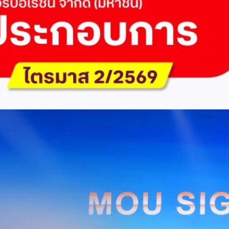
ัด (มหาชน) รายงานผลประกอบการประจำไตรมาส 2/2569 มีกำไรสุทธิหลังหัก
เนื่องเป็นไตรมาสที่ 6 พร้อมอนุมัติจ่ายเงินปันผลระหว่างกาลรวม 5.2 พันล้าน
 โดยผลการดำเนินงานหลักได้รับปัจจัยหนุนจากการบริหารต้นทุนและการเติบโต
การเงิน (Q2/2569)มูลค่า / สถิติการเปลี่ยนแปลง (YoY)การเปลี่ยนแปลง
(ไม่รวม IC)4.14 หมื่นล้านบาท+0.8%+0.8%EBITDA2.83 หมื่นล้าน
ักภาษี (NPAT)6.6 พันล้านบาท+3.2 เท่าทรงตัวอัตราส่วนหนี้สินสุทธิต่อ
่า ปัจจัยขับเคลื่อนด้านฐานผู้ใช้และเทคโนโลยี ด้านปริมาณผู้ใช้งาน ไตรมาสนี้
ี่เพิ่มขึ้น 4.79 แสนเลขหมาย รวมเป็น 48.6 ล้านเลขหมาย (ในจำนวนนี้เป็นผู้ใช้
ะผู้ใช้บริการอินเทอร์เน็ตบ้านเพิ่มขึ้น 2.8 หมื่นราย โดยปัจจัยที่ส่งผลต่อการ
การกระตุ้นเศรษฐกิจภาครัฐ (ไทยช่วยไทย พลัส)…
Huawei Cloud ลงนาม MOU ผสานคลาวด์ระดับโลกและ
ริยะ สยายปีกภาคอุตสาหกรรมและการผลิต พร้อมดัน
ิตยุค AI
AIS Business และ Huawei Cloud ลงนามความร่วมมือ (MOU) เพื่อขับ
ารผลิตอัจฉริยะที่ใช้ข้อมูลและ AI เป็นกลไกสำคัญ โดยผสานความแข็งแกร่ง
าคธุรกิจไทยของ AIS Business เข้ากับเทคโนโลยี Cloud, AI และองค์ความรู้
wei Cloud เพื่อช่วยให้ผู้ประกอบการสามารถนำเทคโนโลยีไปยกระดับ
ธรรม ภายใต้ความร่วมมือดังกล่าว ทั้งสองฝ่ายจะร่วมกันพัฒนาโครงสร้างพื้น
่การเชื่อมต่อข้อมูลจากเครื่องจักรและระบบการผลิตภายในโรงงานผ่าน 5G