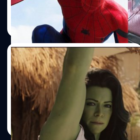
News เกี่ยวกับทิศทางต่าง ๆ ของจักรวาล MCU
ปรีดี ฤกษ์วลีกุล
| 1475 days ago
Read More
24/07/2022
เผยตัวละครสำคัญในตัวอย่างซีรีส์ She-Hulk:
Attorney at Law
ปล่อยมาสด ๆ ร้อน ๆ สำหรับตัวอย่างใหม่ของ 'She-Hulk:
Attorney at Law' ที่ตัวอย่างซีรีส์ก่อนหน้านี้เน้นความโบ๊ะบ๊ะ
เถิดเทิง ของทนายสาวเจ้าเสน่ห์อย่าง เจนนิเฟอร์ วอลเทอร์ส
(Jennifer Walters) ญาติของบรูซ แบนเนอร์ หรือ ฮัลค์ พ่อฮีโร่
ร่างยักษ์ตัวเขียวที่ได้ มาร์ค รัฟฟาลี (Mark Ruffalo) กลับมา
Mano Wanawerusit
| 1475 days ago
รับบทเดิมของเขา
Read More