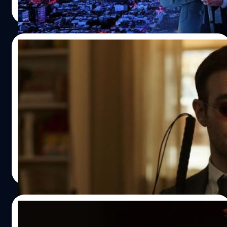
Read More
26/02/2022
ชาร์ลี ค็อกซ์เผย ผู้ชมในโรงเงียบกริบเมื่อ
‘ทนายขั้นเทพ’ ปรากฎตัวใน ‘Spider-Man: No
Way Home’
ชาร์ลี ค็อกซ์เผยว่าผู้คนในโรงเงียบกริบเมื่อเขาปรากฎตัวใน
'Spider-Man: No Way Home' พร้อมกล่าวว่าตนเองจะมี
บทบาทใน MCU อีกอย่างแน่นอน
ภควรรณ สัตยกิจกุล
| 1623 days ago
Read More
24/02/2022