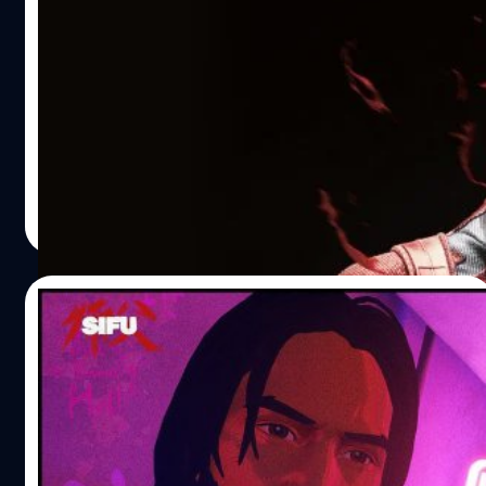
Daredevil และซีรีส์ Marvel ที่ถอดจาก
Netflix เตรียมสตรีมบน Disney+ 16 มี.ค.
ล่าสุดได้มีรายงานจาก Shahbaz จาก The Movie Podcast
ประเทศแคนาดา ระบุว่าในตารางการสตรีมหนังที่ส่งให้สื่อต่าง
ๆ ของ Disney+ แคนาดา ได้มีการระบุว่าซีรีส์ออริจินัลเน็ตฟ
ลิกซ์จาก Marvel ที่กำลังจะถูกถอดออก จะลงสตรีมบน
Disney+ แคนาดาในวันที่ 16 มีนาคมนี้แล้ว มีถึง 6 เรื่องด้วยกัน
ศุภกานต์ เหล่ารัตนกุล
| 1626 days ago
Read More
15/02/2022
นักม็อดเปลี่ยนตัวเอก SIFU ให้กลายเป็น John
Wick, Chun Li และอื่น ๆ
เล่นเป็น ชุนลี, สกอร์เปียน, แชกกี โรเจอส์, จอห์น วิค และ
แดร์เดวิลในเกม SIFU