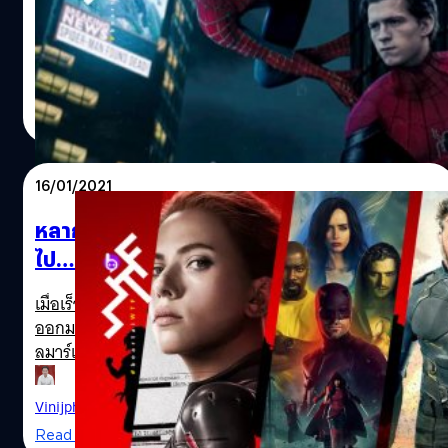
ที่สุดในขณะนี้คงจะหนีไม่พ้น Spider-Man 3 เพราะในช่วง 2-3
เดือนที่ผ่านมานี่ มีข่าวแพร่สะพัดมากมายเหลือเกิน ทั้งข่าวที่
สร้างความตื่นเต้นให้กับแฟน ๆ ที่ว่า ภาคนี้จะเป็นการรวม
จักรวาลคู่ขนาน พาเอาสไปเดอร์-แมน คนก่อน ๆ อย่าง แอน
สุชยา เกษจำรัส
| 2008 days ago
ดรูว์ การ์ฟิลด์ และ โทบี้ แม็กไกวร์ กลับมาร่วมแสดงด้วยใน
Read More
ฐานะที่ปรึกษา ซึ่งนับว่าเป็นครั้งแรกในประวัติศาสตร์
ภาพยนตร์ซูเปอร์ฮีโร ที่เราอาจจะได้เห็น สไปเดอร์-แมน ทั้ง 3
เวอร์ชันขึ้นจอพร้อม ๆ กัน เร็ว ๆ นี้ ทอม ฮอลแลนด์ ในฐานะ ส
16/01/2021
ไปเดอร์-แมน คนปัจจุบันได้ให้สัมภาษณ์กับ Variety นักข่าวก็
ยิงคำถามตรงเลยว่าตกลง แอนดรูว์ การ์ฟิลด์ และ โทบี้ แม็ก
หลากเรื่องจักรวาล Marvel ของหนังเฟสต่อ
ไกวร์ กลับมาปรากฏตัวในภาคนี้อย่างที่เป็นข่าวหรือเปล่า
ไป…ที่คุณต้องรู้!
เมื่อเร็ว ๆ นี้ Kevin Feige หัวเรือใหญ่ของ Marvel Studios ได้
ออกมาพูดถึงโพรเจกต์หนังหลายเรื่องในอนาคตของจักรวา
ลมาร์เวลซึ่งน่าสนใจที่จะให้แฟน ๆ ตามอัปเดต (นอกจากข่าว
ว่า Chris Evans จะกลับมารับบทเป็น Captain America อีก
ครั้ง แม้เป็นข่าวที่ออกมาทีหลัง Feige ให้ข่าว แต่เราได้นำเสนอ
Vinijphat Kanyapong
| 2029 days ago
ไปก่อนแล้ว) จนถึงตอนนี้ Feige บอกว่า หนังและซีรีส์ขอ
Read More