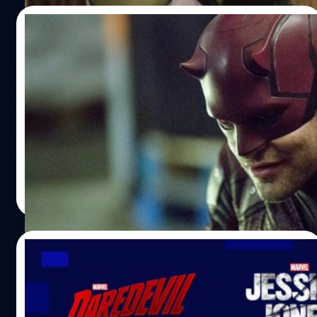
24/05/2022
ทนายขั้นเทพ ‘Daredevil’ จะกลับมาอีกครั้งบน
สตรีมมิง Disney+
แฟน 'Daredevil' เตรียมเฮ เพราะ Marvel Studios เตรียมซุ่ม
พัฒนาบทซีรีส์ 'Daredevil' ขึ้นใหม่เพื่อเตรียมฉายผ่านสตรีม
มิง Disney+
ภควรรณ สัตยกิจกุล
| 1537 days ago
Read More
20/05/2022
6 ซีรีส์ Marvel ไลฟ์แอ็กชัน เตรียมกลับมาสตรี
ม 29 มิ.ย. นี้บน Disney+ Hotstar เท่านั้น