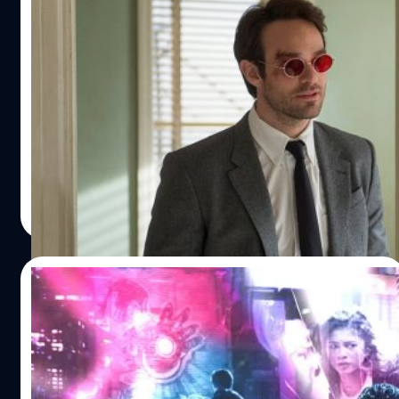
มือเขียนบท ‘Spider-Man: No Way Home’
เผย ทำไมเราไม่ได้เห็น แมตต์ เมอร์ด็อก
มากกว่านี้
กระแส Daredevil กลับมาติดเทรนด์ไปพักหนึ่ง จนมือเขียนบท
'Spider-Man: No Way Home' ต้องออกมาเผยว่าทำไม Matt
Murdock จึงมีแค่บทสั้น ๆ ในหนัง
ภควรรณ สัตยกิจกุล
| 1649 days ago
Read More
10/01/2022
คำถามที่หลายคนสงสัยใน Spider-Man No
Way Home ที่เราไปหาคำตอบมาให้
มาตอบคำถามที่หลายคนน่าจะสงสัยหลังดู Spider-Man No