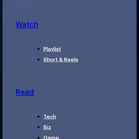
Watch
Playlist
Short & Reels
Read
Tech
Biz
Game