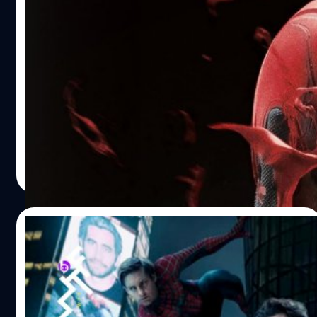
บอสใหญ่ Marvel Studios ยืนยัน Charlie
Cox จะมารับบท Daredevil อีกครั้ง ใน MCU
ในช่วงที่ตัวอย่างของ Spider-Man: No Way Home ถูกปล่อย
ออกมา จะเห็นว่า Peter Parker ถูกเปิดเผยตัวตนว่าคือ
Spider-Man ทำให้เขาถูกดำเนินคดี แล้วใครจะมาช่วยเขาว่า
ความคดีกัน ทำเอาแฟน Marvel มโนว่างานนี้ต้องถึงมือ
Daredevil แล้ว และในที่สุดความมโนของทุกคนก็เป็นจริง เค
จีรนาถ เรืองทรัพย์
| 1705 days ago
วิน ไฟกี (Kevin Feige) บอสใหญ่ของ Marvel Studios ยืนยัน
Read More
ด้วยตัวเองว่า ชาร์ลี ค็อกซ์ (Charlie Cox) ผู้รับบท Daredevil
ของ Netflix จะกลับมารับบทนี้อีกครั้ง และเขาจะเป็นตัวละคร
ที่จะมาอยู่ในจักรวาล Marvel Cinematic Universe ในอนาคต
06/02/2021
"ถ้าคุณแอบเห็น Daredevil แถว ๆ นี้ ใช่ ชาร์ลี ค็อกซ์ จะเล่น
เป็น Daredevil" ไฟกี บอกกับทาง CinemaBlend "จะเห็น
มาร์เวลไม่ให้ ทอม ฮอลแลนด์ รู้ว่า โทบี้ แม็กไกว
ที่ไหน…
ร์ และ แอนดรูว์ การ์ฟิลด์ จะกลับมาใน Spider-
Man 3 หรือไม่
ต้องบอกเลยว่า โพรเจกต์อนาคตของมาร์เวลที่ถูกจับตามอง