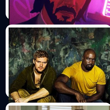
ศุภกร ประเสริฐศิลป์
| 1634 days ago
Read More
12/02/2022
ตามเก็บให้ครบ! ซีรีส์ Marvel 6 เรื่องกำลังจะ
ออกจาก Netflix
ซีรีส์มาร์เวล 6 เรื่องกำลังจะถูกถอดออกจาก Netflix แฟนฮีโร
มาร์เวลรีบดูด่วน ส่วนอนาคตทั้ง 6 เรื่องจะลงแพลตฟอร์มไหน
ต้องรอลุ้น
ภควรรณ สัตยกิจกุล
| 1638 days ago
Read More
31/01/2022