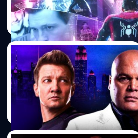
Way Home กัน
Wiwat Kerdsomjit
| 1670 days ago
Read More
18/12/2021
คิงพิน (Kingpin) คือใครในจักรวาลมาร์เวล?
aredevil, Luke Cage และ Punisher แต่นับว่าการกลับมาของ
คิงพิน หรือชื่อจริง วิสสัน ฟิสก์ (Wilson Fisk) รอบนี้ในฉากจบ
ของ Hawkeye ตอนที่ 5 นี้จะสร้างกระแสตอบรับได้ฮือฮาสุด
สร้างเสียงคาดเดากันว่า คิงพินน่าจะเป็นคุณลุงผู้ลึกลับของ
มายา โลเปซ หรือฉายา Echo สำหรับคนที่เคยติดตามซีรีส์
สุชยา เกษจำรัส
| 1693 days ago
Daredevil มาก่อนแล้ว น่าจะมีพอรู้จักตัวตนของคิงพินมาแล้ว
Read More
พอสมควร แต่ถ้าใครเพิ่งเคยเห็นคิงพินครั้งแรกใน Hawkeye
บทความนี้จะช่วยทำให้คุณได้รู้จักคิงพินมากขึ้น
06/12/2021