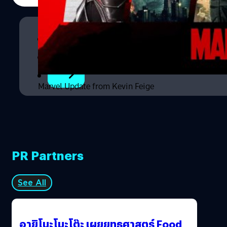
งมาร์เวลได้ถูกวางแผนไว้ล่วงหน้ายาวถึงปี 2026-2027 เลยที
เดียว แต่เขาก็ยังตอบคำถามสื่อแบบกลางไว้ก่อน เหมือนเดิมที่
เคยเป็นมา ก็ไม่ได้เจาะจงมากนัก (ว่าจะทำหนังเรื่องอะไรบ้าง)
1
พวกเรากำลังคุยกันอย่างหนัก พวกคุณคงจินตนาการออก
และเราก็มีความรู้สึกที่ดีว่า พวกเรากำลังจะเดินไปทางไหนและ
2
หนังแต่ละเรื่องจะเกิดขึ้นเมื่อไร แต่ยังไม่มีอะไรแน่นอนในตอน
นี้" อย่างไรก็ตาม มาร์เวลก็ยืดหยุ่นพอที่จะเปลี่ยนแปลง
แผนการได้เสมอ (เช่นการต้องสูญเสีย Chadwick Boseman
Marvel Update from Kevin Feige
ในปีที่ผ่านมาซึ่งทำให้มาร์เวลก็ต้องเปลี่ยนบทใหม่หมดของ
Black Panther 2) ถึงอย่างนั้นความเคลื่อนไหวและข่าวใหม่
ของพวกเขาก็ยังน่ารู้อยู่ดี ซึ่งก็มีทั้งข่าวของหนัง X-Men,
Spider-Man ภาค 3, ตัวละครจากซีรีส์ของ Marvel
Television…
PR Partners
See All
อายิโนะโมะโต๊ะ เผยยุทธศาสตร์ Food