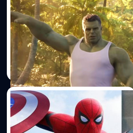
สิ่งที่ควรรู้ก่อนดู She-Hulk: Attorney at
Law กำปั้นแห่งความยุติธรรม ด้วยพลังของ
‘ทนายสายลุย’
She-Hulk: Attorney at Law เป็นหนึ่งในซีรีส์ Marvel ของปีนี้
โดยเรื่องนี้ถือเป็นการเปิดตัว เจนนิเฟอร์ วอลเตอร์ส ทนายสาว
สุดแกร่ง ผู้มีพลังเช่นเดียวกับฮัลก์เป็นครั้งแรกใน MCU แต่
ก่อนจะไปดู She-Hulk นั้น เรามาย้อนรอยเรื่องราวของ Hulk
ใน MCU กันแบบสั้น ๆ หน่อยดีกว่า เพราะถ้าคุณไม่รู้จักฮัลก์
พีรพล สดทรัพย์
| 1451 days ago
คุณอาจดูซีรีส์นี้ไม่เข้าใจเลยก็ได้
Read More
25/07/2022
เควิน ไฟกี ยืนยัน ‘Spider-Man’ และ
‘Daredevil’ จะเป็นผู้นำกลุ่มฮีโรบนท้องถนนใน
จักรวาล MCU
เควิน ไฟกี ประธาน Marvel Studios ได้ให้สัมภาษณ์กับ MTV