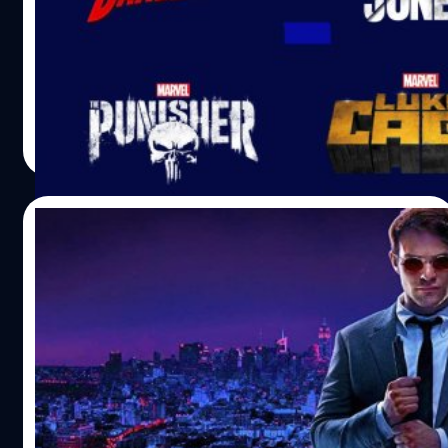
ถ้าใครได้ติดตามข่าวก็จะทราบว่าเมื่อต้นเดือนที่ผ่านมา ซีรีส์
ไลฟ์แอ็กชันจาก Marvel ที่สตรีมอยู่บน Netflix นั้นถูกถอด
ออก เนื่องจากหมดระยะเวลาการสตรีม ซึ่งแน่นอนว่าต้องกลับ
มาอาศัยบ้านเก่าอย่าง Disney+ ซึ่งในหลาย ๆ ประเทศได้เริ่ม
สตรีมกันไปได้แล้วเมื่อกลางเดือนที่ผ่านมา
ศุภกานต์ เหล่ารัตนกุล
| 1541 days ago
Read More
11/03/2022
ชาร์ลี ค็อกซ์เผย (ถ้ามี) ภาพยนตร์ ‘Daredevil’
อาจได้เรต PG-13 แต่จะดีกว่าถ้าทำเรต R
ชาร์ลี ค็อกซ์ ผู้รับบท Daredevil เผยว่าหากมีภาพยนตร์ของตัว
เองอาจถูกจัดเรต PG-13 แต่เขาคิดว่าคงดีกว่าถ้าทำเป็นเรต R
แม้จะเป็นไปได้ยากก็ตาม
ภควรรณ สัตยกิจกุล
| 1611 days ago