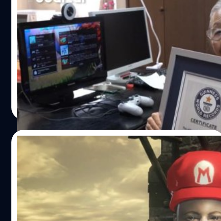
คุณยายวัย 90 ได้ตำแหน่ง ยูทูบเบอร์ วิดีโอเกม
อายุมากที่สุดในโลก
ฮามาโกะ โมริ คุณยายชาวญี่ปุ่นวัย 90 ปี เธอมีแฟน ๆ กลุ่ม
เฉพาะที่ชื่นชมและคอยติดตามผลงานของเธอผ่านช่องทางยู
ทูบ มากถึง 250,000 คน เธอได้รับฉายาว่า Gamer Grandma
เมื่อต้นเดือนพฤษภาคม นี้เอง ที่กินเน็ส เวิล์ด เร็กคอร์ด ได้
มอบตำแหน่ง ยูทูบเบอร์ นักเล่นเกม ที่อายุมากที่สุดใน
สุชยา เกษจำรัส
| 2271 days ago
โลก"หลังจากใช้ชีวิตยืนยาวมาจนถึงปูนนี้ ทำให้ฉันมั่นใจ
Read More
มากว่าการเล่นเกมคือทางเลือกที่ถูกต้องที่สุด มันทำให้ฉันมี
ความสุขกับการใช้ชีวิตมากขึ้น"ฮามาโกะ โมริ กล่าวในวาระที่ได้
รับตำแหน่งจาก กินเน็ส ฮามาโกะ เริ่มเล่นเกมเมื่อ 39 ปีที่แล้ว
14/07/2017
เธอเล่นตั้งแต่ยังเป็นยุคที่ใช้ตลับเกมเล่น คุณยายยังสะสม
เครื่องเล่น และตลับเกมของเธอไว้ทั้งหมด แต่ช่วงนี้เธอ
มาดูคลิปเกม Super Mario Odyssey ที่มารวม
หลงใหลกับเครื่อง PlayStation 4 มากที่สุด แต่มาเริ่มเปิดช่อง
ร่างกับ Dark Souls 3 !!
ยูทูบของตัวเองเมื่อปี 2015 นี้เอง คุณยายจะปล่อยวิดีโอใหม่ ๆ
เฉลี่ยเดือนละ 4 ครั้ง ในแต่ละคลิปนั้น จะมีทั้งโชว์แกะกล่อง
ชมคลิป Dark Souls Odyssey ฉบับรวมร่างของ มาริโอ กับเกม
คอนโซลเกมใหม่ ๆ ไปจนถึงการโชว์เล่นวิดีโอเกม คุณยายเผย
โหด Dark Souls
ว่าเกมที่เธอโปรดปรานสุดก็คือ "Grand Theft Auto"…