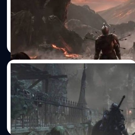
ด้วยการสั่งด้วยเสียงเท่านั้น
ใช้จอยธรรมดายังไม่จบ นี่สั่งด้วยเสียงทั้งเกมเล่นจบได้ !!
วงศกร ปฐมชัยวัฒน์
| 4015 days ago
Read More
16/06/2015
เปิดตัวอย่างแรกเกมโหด Dark Souls 3 บน
PS4 XboxOne
เกมโหดมาแล้ว
วงศกร ปฐมชัยวัฒน์
| 4072 days ago
Read More