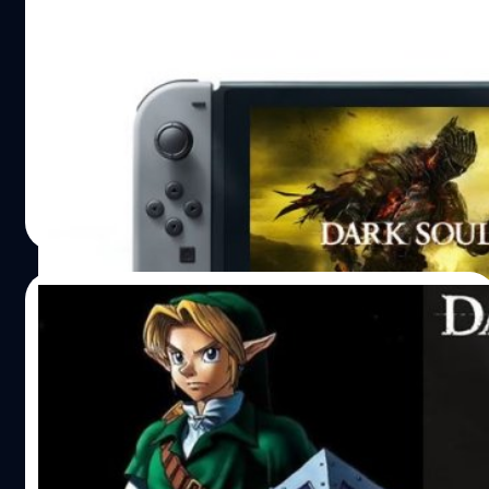
ลือเกมสุดโหด Dark Souls 3 ภาคเตรียมออก
บน Nintendo Switch
ข่าวลือ Nintendo Switch เตรียมต้อนรับเกมโหด Dark Souls
ไตรภาค
วงศกร ปฐมชัยวัฒน์
| 3531 days ago
Read More
07/10/2016
ผู้สร้าง Dark Souls ชื่นชมเกม Zelda ว่าเป็น
ตำราของเกมแอ็คชั่น 3D
เมื่อเกม Dark Souls ถูกเทียบกับ Zelda ผู้สร้างจะตอบว่า
อย่างไรมาดูกัน