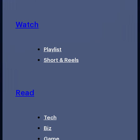
Watch
Playlist
Short & Reels
Read
Tech
Biz
Game