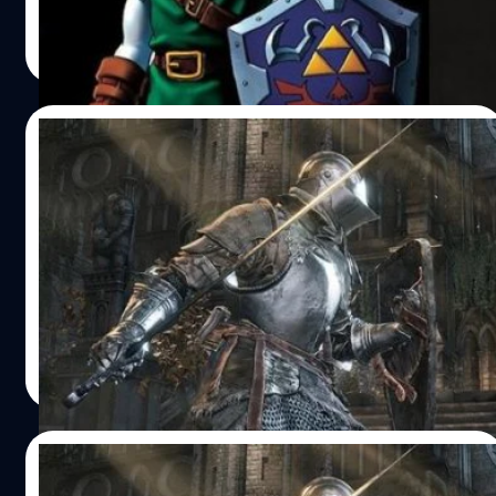
วงศกร ปฐมชัยวัฒน์
| 3593 days ago
Read More
11/05/2016
ซีรีส์เกมโหด Dark Souls ไตรภาคขายได้ 13
ล้านชุด !!
Dark Souls ขายดีรวม 3 ภาคได้เกิน 13 ล้านไปแล้ว ภาคล่าสุด
ยอดส่งเกิน 3 ล้านชุด
วงศกร ปฐมชัยวัฒน์
| 3741 days ago
Read More
18/04/2016