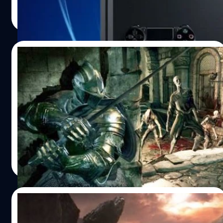
วงศกร ปฐมชัยวัฒน์
| 3853 days ago
Read More
13/09/2015
ได้เวลาโหดเกม Dark Souls 3 กำหนดวันออก
ขายแล้ว
แฟนเกม Dark Souls 3 มีเฮเพราะกำหนดวันวางขายแล้วจ้า
แต่อีกนานเลย
วงศกร ปฐมชัยวัฒน์
| 3983 days ago
Read More
11/08/2015
เก่งเกินคน ชมการเล่นเกมโหด Dark Souls