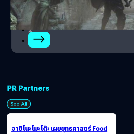
1
2
PR Partners
See All
อายิโนะโมะโต๊ะ เผยยุทธศาสตร์ Food