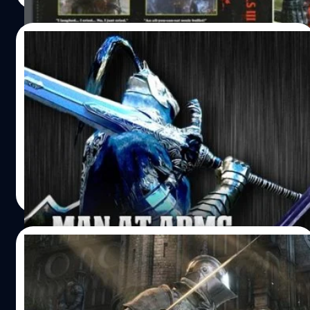
06/04/2016
ชมดาบในตำนานของจริงจากเกม Dark Souls
3 โดยทีมงาน Man at Arms
มาดูดาบ Great Sword of Artorias จากเกมสุดโหด Dark
Souls
วงศกร ปฐมชัยวัฒน์
| 3776 days ago
Read More
02/03/2016
มาดู 14 นาทีแรกของเกม Dark Souls 3 กันว่า
จะโหดแค่ไหน