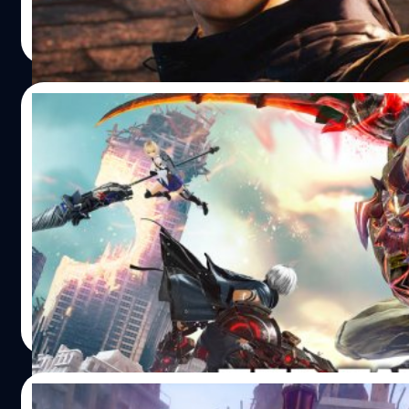
One
ศุภกร ประเสริฐศิลป์
| 2771 days ago
https://twitter.com/DevilMayCry/status/108230586561
Read More
สำหรับเดโมรอบแรกได้เปิดให้ทดลองเล่นแบบเอ็กซ์คลูซีฟเฉพ
แพลตฟอร์ม Xbox One ไปเมื่อวันที่ 7 ธันวาคม 2018 และในตอนน
สามารถดาวน์โหลดมาเล่นได้อีก แต่ถ้าคุณยังมีตัวเกมอยู่ในคล
29/11/2018
ของตัวเองก็สามารถเล่นต่อได้ครับ Devil May Cry 5 มีกำหนด
จำหน่ายอย่างเป็นทางการในวันที่ 8 มีนาคม 2019 บนแพลตฟอ
God Eater 3 โซนญี่ปุ่นเปิดให้ทดลองเล่นเดโมแ
PlayStation 4, Xbox One และ PC อ้างอิง
นี้
ค่ายเกม Bandai Namco Entertainment ได้เปิดให้ทดลองเล่
God Eater 3 โซนญี่ปุ่นแล้ววันนี้ โดยผู้เล่นชาว ps4 สามารถเข้า
ดาวน์โหลดบน PlayStation Store ได้เลย
https://youtu.be/WMJU5fi24L4 ตัวเกมเวอร์ชั่นเดโมนี้ถูกปรั
ดีขึ้นหลังได้รับข้อเสนอแนะจากผู้เล่นที่เคยเล่นเดโมเวอร์ชั่นก่อ
ศุภกร ประเสริฐศิลป์
| 2811 days ago
เกมจะมีทั้งโหมดผู้เล่นคนเดียว โหมดผู้เล่นหลายคน (ภารกิจป
Read More
Anubis, Havakiri และ Barbarius) และโหมดทำภารกิจแบบ 8
ได้เลือกเล่น อย่างไรก็ตามทาง Bandai Namco Entertainment 
เผยรายละเอียดว่าจะเปิดให้ดาวน์โหลดเดโมเกม God Eater 3 ได้
20/11/2018
ไหร่ เราคงต้องรอติดตามข่าวกันต่อไปครับ God Eater 3 โซนญี่ป