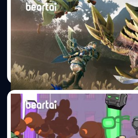
สั่งซื้อตัวเกมล่วงหน้าทาง Bandai Namco ก็มีโบนัสไอเทมต่าง 
กับผู้เล่นที่สั่งจองเช่นกัน Scarlet Nexus จะจัดวางจำหน่ายให้ก
“Monster Hunter Rise” เตรียมเปิด DEMO ให้
PS4, Xbox Series, Xbox One และ PC บน Steam ในวันที่ 25 ม
ทดลองเล่นได้ฟรี ๆ บนเครื่อง Nintendo Switc
นี้กันพร้อมกันทั่วโลก…
ทาง CAPCOM ได้ประกาศถึง DEMO ของเกม Monster Hunter R
จะให้ผู้เล่นสามารถเข้าไปร่วมทดสอบตัวเกมได้ฟรี ๆ บนเครื่อง
Nintendo Switch ในวันที่ 7 ม.ค. (คาดว่าจะเป็นช่วงที่ 3 ของวันท
ม.ค. ตามเวลาประเทศไทย) จนถึงวันที่ 1 ก.พ. เลยทีเดียว โดยเน
ฉบับ DEMO นี้จะประกอบไปด้วยภารกิจล่าแย้ Great Izuchi แ
นัทธพงศ์ มีแต้ม
| 2040 days ago
Mitzutsune รวมไปถึงการฝึก Wyvern Riding ซึ่งเป็นระบบใหม่ท
Read More
ไฮไลต์ของภาคนี้ นอกจากนี้ผู้เล่นยังสามารถใช้อาวุธทั้งหมดขอ
ที่มีทั้งหมด 14 ชนิดได้ และสามารถออกสำรวจ Shrine Ruins ได
แบบ SOLO และ Co-op หรือจะร่วมเล่นกันแบบ Local ก็ทำได้เช
14/09/2020
สำหรับผู้ที่รอตัวเกมเต็ม Monster Hunter Rise จะเริ่มวางจำหน
อย่างเป็นทางการในวันที่…
“Alien Hominid Invasion” เกมเอเลียนรุกรา
เดินหน้ายิงแหลกเปิด DEMO ให้ลองไปโหลดเล่
แล้วบน Steam!!
ตอนนี้ทาง The Behemoth ก็ได้เปิดให้โหลดตัวทดลองเล่นฟร