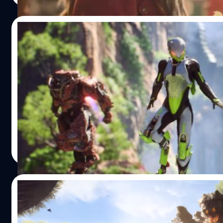
ทางมายังสถานีรถไฟ Midgar เหมือนฉบับดั้งเดิม อย่างไรก็ตา
Square Enix ยังไม่ประกาศวันเปิดให้เล่นเดโมเกม Final Fantas
02/02/2019
Remake อย่างเป็นทางการ เราคงต้องรอติดตามกันต่อไปครับ 
เพิ่ม 03/01/20] ล่าสุดมีคลิปเกมเพลย์หลุดออกมาอีก 2 คลิป
พร้อมลุย! EA เปิดให้ทดลองเล่นเดโม Anthem 
https://youtu.be/oy9JQaJ7tZ8 https://youtu.be/F3LJ1k
วันนี้
Final Fantasy VII Remake มีกำหนดวางจำหน่ายอย่างเป็นทา
วันที่ 3 มีนาคม 2020 บนแพลตฟอร์ม PlayStation…
ข่าวดีสำหรับใครที่อยากจะลองเล่นเกมใหม่จากผู้สร้างเกมซีรีส
Effect เพราะล่าสุดค่ายเกม Electronic Arts และ Bioware ท
ได้ประกาศพร้อมเปิดให้ทดลองเล่นเดโมเกม Anthem แล้ววันนี
เปิดให้ทดลองเล่นตั้งแต่วันที่ 1-3 กุมภาพันธ์นี้เท่านั้น
https://youtu.be/zsbsVQN92jU สำหรับเดโมเกม Anthem ผู
ศุภกร ประเสริฐศิลป์
| 2746 days ago
เริ่มต้นที่เลเวล 10 ซึ่งจะมาพร้อมกับชุดเกราะ Javelin ที่ได้เลือ
Read More
ผู้เล่นสามารถปลดล็อคชุดเกราะ Javelin แบบที่ 2 (Ranger, Co
Storm และ Interceptor) ได้ที่เลเวล 12 และจะมีการจำกัดเลเว
เล่นอยู่ที่เลเวล 15 นอกจากนี้ ผู้เล่นยังสามารถปรับแต่งชุดเกรา
24/01/2019
Javelin ให้เหมาะสมกับสถานการณ์ต่างๆได้ Anthem มีกำหน
จำหน่ายอย่างเป็นทางการในวันที่ 22 กุมภาพันธ์ 2019 บนแพ
เคลียร์ฮาร์ดดิสก์! เดโม Anthem เปิดให้ดาวน์
PlayStation 4, Xbox One, และ PC อ้างอิง
ล่วงหน้าได้แล้ววันนี้