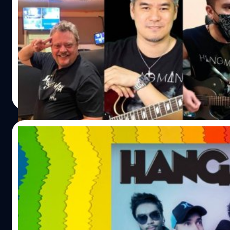
‘HANGMAN’ จากรายการ ‘ป๋าเต็ดทอล์ก’ ตอน
ในที่สุดเพื่อเป็นการสิ้นสุดความสงสัยป๋าเต็ดได้เปิดบทสนทนา
ชิกแฮงแมนชุดล่าสุด ‘อรรคพล ทรัพยอาจิณ (เก๋) - กีต้าร์ / พง
เหมะ (แจ๊ค) – กีต้าร์ / สายัณห์ สุวรรณเมธา (แสบ) – กลอง 3
เก่าของวง และสมาชิกใหม่ เสริมศาสตร์ เดอะโรซาริโอ (แซม) –
พร้อมด้วย ไซม่อน เฮนเดอร์สัน (Simon Henderson) อดีตโปรดิ
ธีรพงศ์ เสรีสำราญ
| 1838 days ago
ลลี่ฟูลส์และแฮงแมนชุดแรกที่กลับมาทำงานร่วมกันในครั้งนี้ด้
Read More
ฐานะโปรดิวเซอร์และเจ้าของค่ายเพลง MonstaMixa Music ที
เป็นศิลปินในสังกัด
26/07/2021
ล้ำแม้ผ่านมาสิบปี! ฟังเดโมอัลบั้ม 2 ของ Han
วงสุดท้ายของ โต ซิลลี่ฟูลส์
ทำเอาแฟน ๆ ‘โต ซิลลี่ฟูลส์ / แฮงแมน’ และ วง ‘แฮงแมน’ (H
ใจสั่นไปด้วยความตื่นเต้น เมื่อ ‘เกี้ย -สมนึก ท่าชี’ มือเบสขอ
ปล่อยเดโมเพลงในตำนานจากอัลบั้มชุดที่ 2 ของแฮงแมนที่ยังไม
โอกาสสร้างสรรค์ออกมาจนเสร็จสมบูรณ์ซึ่งแฟนเพลงต่างเฝ้า