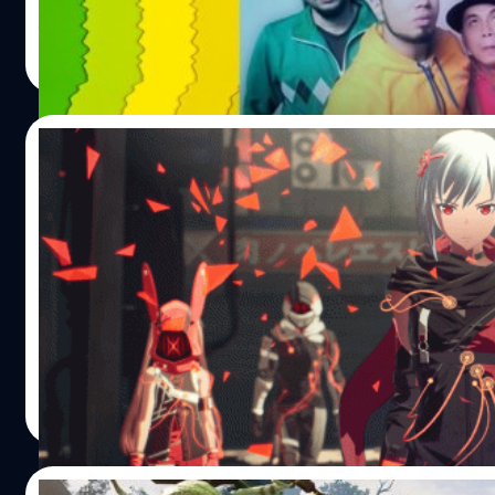
อยู่ที่ไหนและมันจะเป็นอย่างไรบ้าง
ธีรพงศ์ เสรีสำราญ
| 1841 days ago
Read More
13/05/2021
Bandai Namco เตรียมเปิดให้เล่นเดโม Scarle
Nexus ในเดือนนี้
ทาง Bandai Namco ได้ประกาศว่าจะมีการเปิดตัวเดโมให้กับเ
แอคชั่น RPG ใหม่ที่มีชื่อว่า Scarlet Nexus ที่ได้ประกาศเปิดตั
มานี้ โดยจะเปิดตัวทดลองให้กับ Xbox Series เป็นคอนโซลรุ่
จะปล่อยให้กับแพลตฟอร์มอื่น ๆ ตามมาทีหลัง นอกจากนั้นแล้
Bandai Namco ได้อนุญาตให้สื่อต่าง ๆ ลองเล่นและพรีวิวตัวเ
กรณ์รัฐภาส ธนวัตไชยศรี
| 1915 days ago
ในวันนี้ โดยหนึ่งในสื่อนั้นได้แก่ Game Informer ซึ่งพวกเขาก็ได
Read More
โหลดวิดิโอพรีวิวตัวเกมให้เราได้ชมกัน ในตอนนี้ตัวเกมได้เปิดห
ค้าแล้ว ใครที่สนใจในตัวเกมสามารถเข้าไปอ่านรายละเอียดเพิ่ม
ได้ที่ PlayStation Store, Microsoft Store และ Steam หากสน
07/01/2021