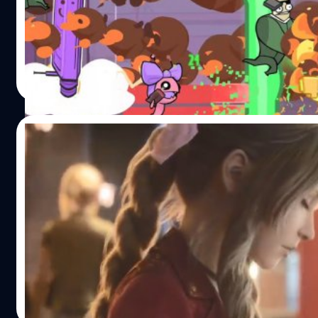
Alien Hominid Invasion ซึ่งเป็นเกมที่มีสตอรี่เกี่ยวกับเอเลียนท
รุกรานโลก ซึ่งเราจะได้รับบทบาทเป็นเอเลียนเนี่ยแหละ เกมเป็
เดินหน้ายิงแหลก ตะลุมบอนกันสนั่นจอ ทั้งยังเน้นรูปแบบการเ
Co-op ที่สามารถชวนเพื่อนมาเล่นได้เพิ่มอีก 3 คน (รวมเราด้วยก
นัทธพงศ์ มีแต้ม
| 2155 days ago
หรือจะลุยเดี่ยวก็ทำได้ พร้อมยังสามารถอัปเกรดอาวุธ และกลาย
Read More
เอเลียนให้แข็งแกร่งยิ่งขึ้น หลังจากที่ผมได้ไปลองโหลดตัว D
เล่นแล้วก็ถือว่าเป็นอีก 1 เกมที่น่าจะเหมาะแก่การเล่นฆ่าเวลาเป
มาก ตัวเกมไม่ยากและก็ไม่ง่าย ทั้งยังสามารถเลือกระดับความ
01/01/2020
ถึง 3 ระดับตามความอยากของผู้เล่น ซึ่งตัวทดลองที่เปิดให้เล่นน
ไม่สามารถ Co-op ได้ ระบบการเล่นเองก็ต้องอาศัยความคุ้นชิน
หลุดคลิปฉากอินโทรเดโม Final Fantasy VII
นึง เพราะค่อนข้างจะมีลูกเล่นเยอะพอประมาณ ไว้ถ้าตัวเกมเต
Remake [อัปเดตเพิ่มคลิป]
จะกลับมาเขียนรีวิวเพิ่มเติมให้นะครับ พิสูจน์อักษร : สุชยา เกษ
หลังจากมีข่าวว่าเว็บไซต์ Gamstat ที่คอยติดตามข้อมูลเกมบน
PlayStation Store ได้เพิ่มรายชื่อเดโมเกม Final Fantasy VII
ล่าสุดช่องยูทูบ Lystrasza ได้ปล่อยคลิปฉากอินโทรเดโมเกม Fi
Fantasy VII Remake โดยเขาอ้างว่าสามารถติดตั้งและเล่นเดโมน
นอกจากนี้ยังมีรายงานว่าเกมตัวเต็มอยู่ในไฟล์เซิร์ฟเวอร์เดียวก
ศุภกร ประเสริฐศิลป์
| 2413 days ago
โม แต่ตอนนี้ถูกเอาออกไปแล้ว https://youtu.be/9ivzat4BS
Read More
แน่นอนว่าในคลิปนี้เราจะได้เห็นสาวขายดอกไม้ Aerith และ Cl