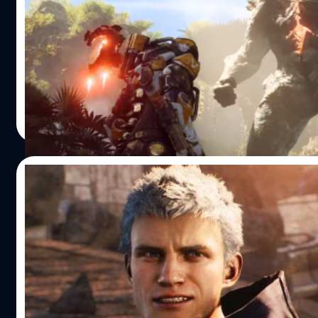
สำหรับใครที่กำลังรอเดโมเกม Anthem อยู่ก็เตรียมเคลียร์ฮาร์ด
ได้เลย เพราะล่าสุดค่ายเกม Electronic Arts เปิดให้ดาวน์โหล
เกม Anthem ล่วงหน้าได้แล้ววันนี้ บนทุกแพลตฟอร์ม โดยตัวเ
เวอร์ชั่น PC จะมีขนาดประมาณ 44GB ส่วนเวอร์ชั่น PS4 และ 
จะมีขนาดประมาณ 26GB สำหรับผู้ที่พรีออเดอร์จะได้รับสิทธิ์เข้
ศุภกร ประเสริฐศิลป์
| 2755 days ago
ก่อนแบบ VIP ตั้งแต่วันที่ 25 มกราคม ส่วนผู้ที่ไม่ได้พรีออเดอร์
Read More
สามารถเข้าเล่นได้ตั้งแต่วันที่ 1 กุมภาพันธ์นี้
https://youtu.be/Hfs645MezI8 สำหรับเดโมเกม Anthem ผู้
ได้รับบทเป็นหนึ่งในหน่วยรบ Freelancer ผู้สวมใส่ชุดเกราะ Javel
08/01/2019
ต้องเผชิญกับอันตรายจากเหล่าศัตรู โดยจะมีการแจกไอเทมพิ
กับผู้ที่ทดลองเล่นด้วย Anthem มีกำหนดวางจำหน่ายอย่างเป
Devil May Cry 5 เตรียมเปิดให้ทดลองเล่นเดโ
ในวันที่ 22 กุมภาพันธ์ 2019 บนแพลตฟอร์ม PlayStation 4, X
สอง 7 ก.พ.นี้
One, และ PC อ้างอิง
สำหรับใครที่กำลังรอเล่นเดโมเกม Devil May Cry 5 อยู่ละก็ เต
ดาวน์โหลดกันได้เลย เพราะล่าสุดค่ายเกม Capcom ได้ทวิตข้
ประกาศเตรียมเปิดให้ทดลองเล่นเดโมเกม Devil May Cry 5 ร
ในวันที่ 7 กุมภาพันธ์ 2019 บนแพลตฟอร์ม PlayStation 4 และ