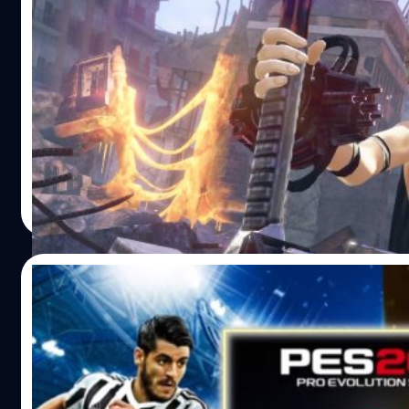
กำหนดวางจำหน่ายในวันที่ 13 ธันวาคมนี้ ส่วนโซนอเมริกาและยุ
God Eater 3 โซนญี่ปุ่นเตรียมเปิดให้ทดลองเล่
กำหนดวางจำหน่ายในวันที่ 8 กุมภาพันธ์ 2019 อ้างอิง
29 พ.ย.นี้
สำหรับใครที่กำลังรอเล่นเดโมเกม God Eater 3 อยู่ละก็ เตรียม
ดาวน์โหลดกันได้เลย เพราะล่าสุดค่ายเกม Bandai Namco
Entertainment ได้ประกาศเตรียมเปิดให้ทดลองเล่นเดโมเกม 
Eater 3 โซนญี่ปุ่น ในวันที่ 29 พฤศจิกายนนี้ บนแพลตฟอร์ม
PlayStation 4 ตัวเกมเวอร์ชั่นเดโมนี้ถูกปรับปรุงให้ดีขึ้นหลังได้ร
ศุภกร ประเสริฐศิลป์
| 2820 days ago
เสนอแนะจากผู้เล่นที่เคยเล่นเดโมเวอร์ชั่นก่อน โดยตัวเกมจะมีท
Read More
ผู้เล่นคนเดียว โหมดผู้เล่นหลายคน (ภารกิจปราบ Anubis, Hav
และ Barbarius) และโหมดทำภารกิจแบบ 8 คนให้ได้เลือกเล่น 
ก็ตามทาง Bandai Namco Entertainment ยังไม่เผยรายละเอี
30/11/2015
เปิดให้ดาวน์โหลดเดโมเกม God Eater 3 ได้ถึงเมื่อไหร่ เราคงต
ติดตามข่าวกันต่อไปครับ God Eater 3 โซนญี่ปุ่นมีกำหนดวางจ
สาวกอดใจรอ! Konami เตรียมปล่อย ‘PES 201
ในวันที่ 13 ธันวาคมนี้ ส่วนโซนอเมริกาและยุโรปมีกำหนดวางจ
เวอร์ชันเล่นฟรี 8 ธ.ค.นี้
วันที่ 8 กุมภาพันธ์ 2019 อ้างอิง
แน่นอนว่า Konami ค่ายเกมที่เราคนไทยรู้จักกันดีนั้นก็ต้องปรั
กระแสโลกด้วยการหันมาโฟกัสกับตลาดเกมมือถือมากขึ้นในช่ว