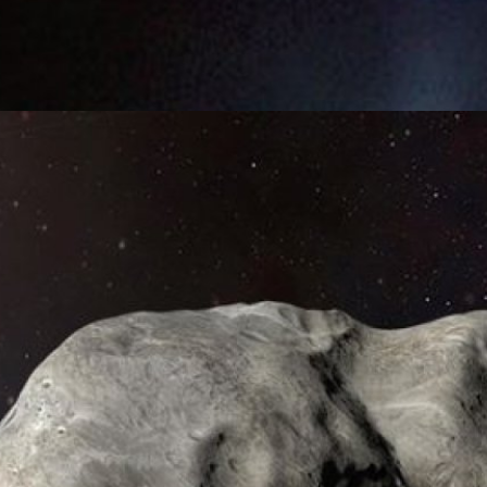
ะเศษซากอื่น ๆ ที่ยาวกว่า 6,000 ไมล์ ยานอวกาศไม่ได้มีส่วนรับผิดชอบเพียง
รังสีของดวงอาทิตย์ผลักวัตถุออกไปเหมือนกับที่ทำกับหางของดาวหาง
ago
RT ของ NASA พุ่งชนดาวเคราะห์น้อย Dimorphos ได้
 น. ที่สหรัฐฯ (6.00 น. วันที่ 27 ในประเทศไทย) ยานอวกาศ DART ของ
ม ได้บินไปถึงปลายทางที่ดาวเคราะห์น้อย Didymos หลังจากถูกปล่อยสู่อวกาศ
ใช้เวลาเดินทาง 306 วัน เมื่อ DART บินผ่าน Didymos ดาวเคราะห์พี่ใหญ่ไป
เคราะห์น้อย Didymos ที่เป็นเป้าหมาย จากนั้นก็เห็นภาพพื้นดินที่มีหินขรุขระ
บ่งบอกว่า DART สามารถพุ่งชนดาวเคราะห์น้อย Didymos ด้วยความเร็วประมาณ
o
ำเร็จ