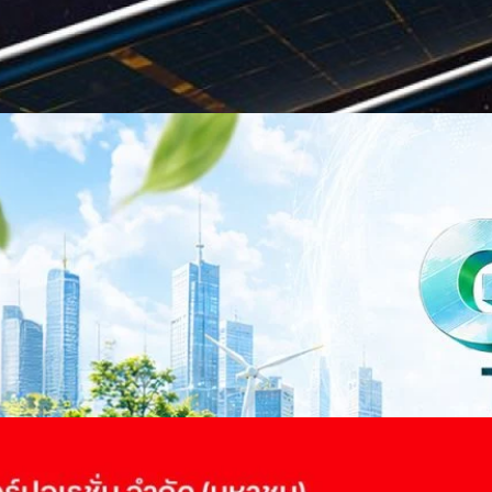
าว TODAY เปิดเวทีใหญ่ SUSTAIN CITY: THE GREEN
รับตัวสู่เศรษฐกิจสีเขียวอย่างยั่งยืน
ำนักข่าว TODAY จัดงาน SUSTAIN CITY: THE GREEN TRANSITION เวทีแลก
ี่ยนผ่านสู่เศรษฐกิจและสังคมสีเขียว พร้อมนำเสนอแนวทางที่สามารถนำไป
ภาครัฐ ภาคธุรกิจ และผู้เชี่ยวชาญในหลากหลายสาขา ผ่านประเด็นสำคัญว่า
เพื่อเดินหน้าสู่ความยั่งยืนและบรรลุเป้าหมาย Net Zero อย่างเป็นรูปธรรม
จ การเงิน และพลังงาน Green Transitioning: Shifting Systemพลิกโครงสร้าง
ours ago
ะเชื่อมโยงนโยบายกับเทคโนโลยี เพื่อขับเคลื่อนประเทศไทยสู่เศรษฐกิจสีเขียว
วงศ์สวัสดิ์รองนายกรัฐมนตรีและรัฐมนตรีว่าการกระทรวงการอุดมศึกษา
ม Green Transitioning: Decarbonize Unlockร่วมสำรวจแนวทางที่ภาคธุรกิจ
ื่อลดการปล่อยคาร์บอน และเดินหน้าสู่เป้าหมาย Net Zero พบกับ คุณปัณ
ธานกรรมการบริหาร ฝ่ายวิศวกรรมโครงสร้างบริษัท…
 Q2/2569 กำไรสุทธิ 6.6 พันล้านบาท จ่ายปันผล 5.2