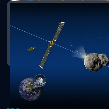
26/09/2022
NASA จะถ่ายทอดสดการทดสอบใช้ยานอวกาศ DART 
เพื่อเบี่ยงเบนทิศทาง
นาซา (NASA) จะทดสอบใช้ยานอวกาศ DART (Double Asteroid Redir
ดาวเคราะห์น้อยขนาดเล็กที่เป็นดวงจันทร์บริวารของ Didymos (ดาวเครา
เปลี่ยนเส้นทาง Dimorphos โดยไม่ส่งผลกระทบต่อลูกพี่ Didymos และโ
ประสงค์เพื่อนำมาใช้เป็นระบบป้องกันดาวเคราะห์น้อยพุ่งชนโลกในอนาค
ถ่ายทดสดในวันที่ 26 กันยายน เวลา 18:00 น. ET (5:00 น. วันที่ 27 
ศิลา วงศ์เจริญ
| 1410 days ago
ติดตามดูผลการเปลี่ยนแปลงเป็นหลายสัปดาห์
Read More