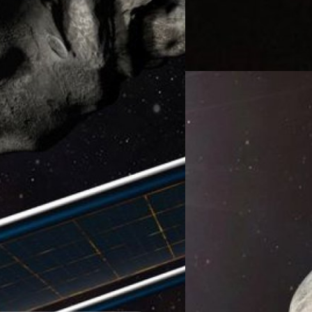
Dimorphos ทำให้เกิดรอยฝุ่นแล
อย่างเดียว แต่ความดันการแผ่
ทีมคอนเทนต์ BT
| 1401 days 
Read More
27/09/2022
อัปเดต! ยานอวกาศ DA
สำเร็จ
26 กันยายน เวลาประมาณ 16.00
นาซาที่มีน้ำหนัก 570 กิโลกรั
เมื่อเดือนพฤศจิกายน 2021 ซึ่ง
ประมาณ 1 นาที ก็ได้เข้าใกล้ดาว
และภาพนิ่งที่เป็นสีแดง ซึ่ง
ศิลา วงศ์เจริญ
| 1410 days ag
22,500 กิโลเมตรต่อชั่วโมงได้ส
Read More