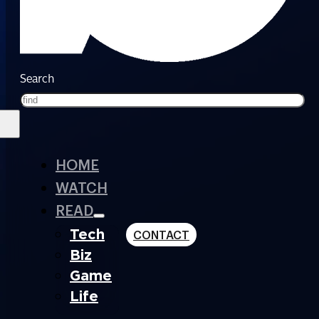
Search
HOME
WATCH
READ
Tech
CONTACT
Biz
Game
Life