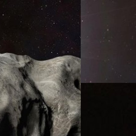
12/10/2022
NASA เผยยานอวกาศ D
Dimorphos ได้สำเร็จ
11 ตุลาคม นาซา (NASA) ได้ปร
ชนดาวเคราะห์น้อย Dimorphos 
ART ช่วยปกป้องโลกจาก
โคจรของ Dimorphos ได้สำเร็จ
ของ DART ทำให้ดาวเคราะห์น้อย
เปลี่ยนวงโคจรให้ได้ 75 วินาท
ยละเอียดของผลลัพธ์การใช้ยานอวกาศ
ศิลา วงศ์เจริญ
| 1395 days ag
มารถใช้ปกป้องโลกจากการพุ่งชนของดาว
Read More
ายน 2022 ยานอวกาศ DART ของนาซา
ได้สำเร็จ
06/10/2022
การทดสอบการชนดาวเค
รอยไว้กว่า 6,000 ไมล
หลังจากการทดสอบการชนดาวเคร
สวยงาม ตาม รายงานของ Associ
Research (SOAR) ในชิลีได้จั