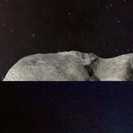
ART สามารถเปลี่ยนวงโคจรของดาวเคราะห์น้อย
ะกาศผลการทดสอบการใช้ยานอวกาศ DART ที่มีน้ำหนัก 570 กิโลกรัม บินพุ่ง
ด้วยความเร็วประมาณ 22,500 กิโลเมตรต่อชั่วโมง ซึ่งสามารถเปลี่ยนวง
 หลังจากการรวบรวมและวิเคราะห์ข้อมูลนาน 2 สัปดาห์ โดยพบว่าการพุ่งชน
 Didymos โคจรรอบ Didymos สั้นลง 32 นาที ซึ่งก่อนหน้านี้นาซาตั้งเป้า
ีขึ้นไป แล้วผลทดสอบออกมาทำได้มากกว่าถึง 25 เท่า
o
ราะห์น้อยกับยานอวกาศ DART ของ NASA ทิ้งร่อง
์
าะห์น้อยที่ประสบความสำเร็จของ NASA แล้วเกิดภาพการชนที่
ated Press นักดาราศาสตร์ที่ใช้กล้องโทรทรรศน์ Southern Astrophysical
บภาพที่เผยให้เห็นว่าการชนของยานอวกาศ DART กับ ดาวเคราะห์น้อย