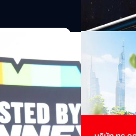
06/08/2026
ครบรอบ 6 ปี สำนักข่
TRANSITION ถกแนวทางป
เนื่องในโอกาสครบรอบ 6 ปี ส
เปลี่ยนมุมมองเกี่ยวกับการเปล
Green Energy สร้างฐาน
ประยุกต์ใช้ได้จริง จากผู้แทน
ine พร้อมจ่ายปันผล 0.10
ประเทศไทยควรปรับตัวอย่างไร ? 
ทั้งในมิติของภาครัฐ ภาคธุรกิ
รดำเนินงานแข็งแกร่ง กำไรสุทธิ
รัตนาภรณ์ ศรีนวลจันทร์
| 23 h
เศรษฐกิจ ปรับห่วงโซ่คุณค่า แล
ากช่วงเดียวกันของปีก่อน สูงกว่าการ
โดย ศาสตราจารย์ ดร. ยศชนัน 
Read More
วิทยาศาสตร์ วิจัยและนวัตกรร
กาล 0.10 บาทต่อหุ้น โดยกำหนดวันที่
สามารถนำ Green Tech มาใช้เพ
04/08/2026
นผลวันที่
วรรธน์ นิลกิจศรานนท์ รองประ
True เผยผลประกอบการ