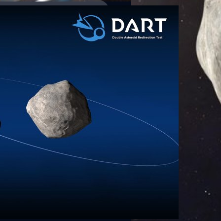
พุ่งชนดาวเคราะห์น้อย
ect Mission) พุ่งชน Dimorphos
ะห์น้อยที่ขนาดใหญ่กว่า) เพื่อ
ลกให้เกิดอันตรายใด ๆ ซึ่งมีจุด
ตได้ และภารกิจจะเริ่มขึ้นพร้อม
ในประเทศไทย) หลังจากนั้นจะมีการ