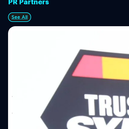
PR Partners
See All
06/08/2026
ทีมคอนเทนต์ BT
| 18 hours ago
Read More
SYNNEX โชว์กำไร Q2/69 โต 18% ลุย AI–Cloud–
Recurring Revenue เร่งเครื่อง New Growth Eng
บาท/หุ้น
บริษัท ซินเน็ค (ประเทศไทย) จำกัด (มหาชน) หรือ SYNNEX โชว์ผลกา
ไตรมาส 2 และงวด 6 เดือนแรกของปี 2569 เติบโต 17.8% และ 17.7% จ
เติบโตของรายได้อย่างมีนัยสำคัญ พร้อมประกาศจ่ายเงินปันผลระหว่าง
ไม่ได้รับสิทธิปันผล (XD) วันที่ 19 สิงหาคม 2569 และกำหนดจ่ายเงินปั