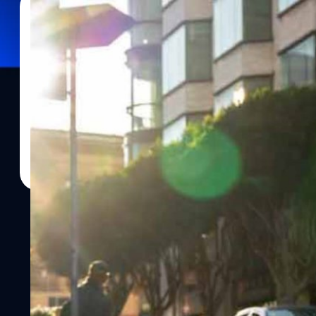
11/04/2024
จตุรวิทย์ เครือวาณิชกิจ
| 847 days ago
Read More
Cruise จะกลับมาทดสอบแท็กซี่ไร้คนขับอีกครั้งในฟ
จากการชนคน
Cruise ผู้ให้บริการแท็กซี่่อัตโนมัติ หรือ Robotaxi ประกาศว่าจะนำร
เมืองฟินิกซ์ รัฐแอริโซนา สหรัฐเมริกา โดยปราศจากผู้โดยสาร หลังจากท
เจ็บ