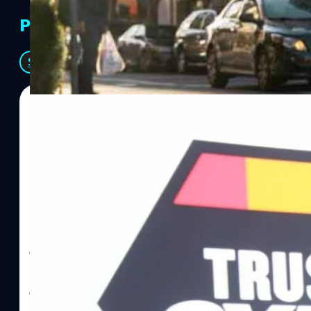
PR Partners
See All
06/08/2026
ทีมคอนเทนต์ BT
| 5 hours ago
Read More
SYNNEX โชว์กำไร Q2/69 โต 18% ลุย AI–Cloud–
Recurring Revenue เร่งเครื่อง New Growth Eng
บาท/หุ้น
บริษัท ซินเน็ค (ประเทศไทย) จำกัด (มหาชน) หรือ SYNNEX โชว์ผลกา
ไตรมาส 2 และงวด 6 เดือนแรกของปี 2569 เติบโต 17.8% และ 17.7% จ
เติบโตของรายได้อย่างมีนัยสำคัญ พร้อมประกาศจ่ายเงินปันผลระหว่าง
ไม่ได้รับสิทธิปันผล (XD) วันที่ 19 สิงหาคม 2569 และกำหนดจ่ายเงินปั