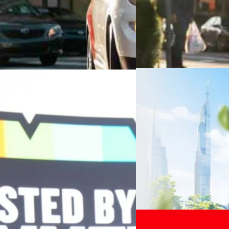
06/08/2026
ครบรอบ 6 ปี สำนักข่
TRANSITION ถกแนวทางป
เนื่องในโอกาสครบรอบ 6 ปี ส
เปลี่ยนมุมมองเกี่ยวกับการเปล
Green Energy สร้างฐาน
ประยุกต์ใช้ได้จริง จากผู้แทน
ine พร้อมจ่ายปันผล 0.10
ประเทศไทยควรปรับตัวอย่างไร ? 
ทั้งในมิติของภาครัฐ ภาคธุรกิ
รดำเนินงานแข็งแกร่ง กำไรสุทธิ
รัตนาภรณ์ ศรีนวลจันทร์
| 10 h
เศรษฐกิจ ปรับห่วงโซ่คุณค่า แล
ากช่วงเดียวกันของปีก่อน สูงกว่าการ
โดย ศาสตราจารย์ ดร. ยศชนัน 
Read More
วิทยาศาสตร์ วิจัยและนวัตกรร
กาล 0.10 บาทต่อหุ้น โดยกำหนดวันที่
สามารถนำ Green Tech มาใช้เพ
04/08/2026
นผลวันที่
วรรธน์ นิลกิจศรานนท์ รองประ