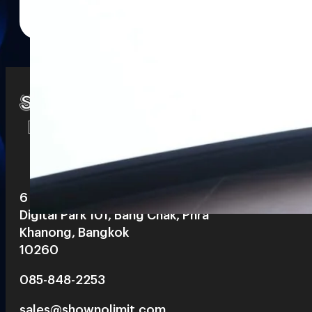
Watch
Playlists
S
& Reels
6 th floor, Pegasus Building, True
Digital Park 101, Bang Chak, Phra
Khanong, Bangkok
10260
085-848-2253
sales@shownolimit.com