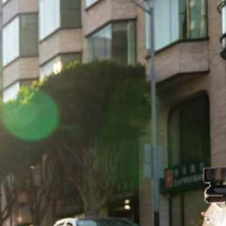
เคลื่อนอัตโนมัติ 950 คันมาแก้ซอฟต์แวร์หลังลากคนข้าม
คลื่อนอัตโนมัติในเครือ General Motors ระบุว่ากำลังเรียกคืนรถ 950 คัน หลัง
มถนน
 days ago