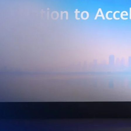
่การเชื่อมต่อข้อมูลจากเครื่องจักรและระบบการผลิตภายในโรงงานผ่าน 5G
เบอร์ และระบบเชื่อมต่อที่ปลอดภัย ไปจนถึงการรวบรวม ประมวลผล และ
ยศักยภาพการประมวลผลของ GPU เพื่อต่อยอดสู่แอปพลิเคชัน AI และโซลูชัน
ริมขีดความสามารถในการแข่งขัน และสร้างความพร้อมรองรับผู้ประกอบการ
ี่ต้องการขยายฐานการผลิตในประเทศไทย นายภูผา เอกะวิภาต หัวหน้าคณะผู้
ท แอดวานซ์ อินโฟร์ เซอร์วิส จำกัด (มหาชน) กล่าวว่า…
Life
SOCIAL MEDIA
Environment
Health
People
Instagram
Trends
Wellness
Facebook