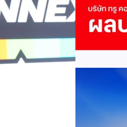
True เผยผลประกอบการ
พันล้าน
บริษัท ทรู คอร์ปอเรชั่น จำก
ภาษี 6.6 พันล้านบาท ทำกำไรต่อ
บาท คิดเป็น 0.15 บาทต่อหุ้น
ของฐานผู้ใช้งาน ตัวชี้วัดทาง
(QoQ)รายได้จากการให้บริการ 
ทีมคอนเทนต์ BT
| 2 days ago
บาท+13.5%+1.1%กำไรสุทธิหลังห
EBITDA3.7 เท่า-0.3 เท่า-0.1 เท
Read More
มีผู้ใช้บริการโทรศัพท์เคลื่อนท
บริการ 5G รวม 19.3 ล้านราย) แล
04/08/2026
เพิ่มขึ้นของตัวเลขมาจากโครง
AIS Business ผนึก 
โซลูชันเชื่อมต่ออัจฉ
ประเทศไทยสู่ฐานการผล
กรุงเทพฯ, 3 สิงหาคม 2569 – 
เคลื่อนภาคอุตสาหกรรมไทยสู่ก
ด้านโครงข่ายและความเข้าใจในภ
ด้านการผลิตระดับโลกของ Hua
กระบวนการผลิตได้อย่างเป็นรูป