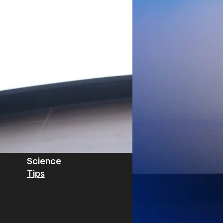
Worawalan
| 2 days ago
ฐานดิจิทัลแบบครบวงจร ตั้งแต
Private Network โครงข่ายไฟ
Read More
วิเคราะห์ข้อมูลบน Cloud ด้ว
สำหรับภาคอุตสาหกรรม ช่วยเส
ไทย รวมถึงนักลงทุนต่างชาติท
บริหารกลุ่มลูกค้าองค์กร บริษั
Tech
Biz
Game
horts
Cars
Corporate
Articles
Features
Executive
Game News
IT News
Insight
Reviews
Local News
Wealth
Science
Tips