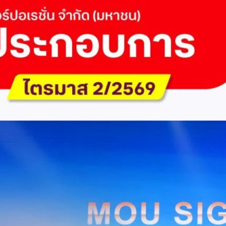
 Q2/2569 กำไรสุทธิ 6.6 พันล้านบาท จ่ายปันผล 5.2
ัด (มหาชน) รายงานผลประกอบการประจำไตรมาส 2/2569 มีกำไรสุทธิหลังหัก
เนื่องเป็นไตรมาสที่ 6 พร้อมอนุมัติจ่ายเงินปันผลระหว่างกาลรวม 5.2 พันล้าน
 โดยผลการดำเนินงานหลักได้รับปัจจัยหนุนจากการบริหารต้นทุนและการเติบโต
การเงิน (Q2/2569)มูลค่า / สถิติการเปลี่ยนแปลง (YoY)การเปลี่ยนแปลง
(ไม่รวม IC)4.14 หมื่นล้านบาท+0.8%+0.8%EBITDA2.83 หมื่นล้าน
ักภาษี (NPAT)6.6 พันล้านบาท+3.2 เท่าทรงตัวอัตราส่วนหนี้สินสุทธิต่อ
่า ปัจจัยขับเคลื่อนด้านฐานผู้ใช้และเทคโนโลยี ด้านปริมาณผู้ใช้งาน ไตรมาสนี้
ี่เพิ่มขึ้น 4.79 แสนเลขหมาย รวมเป็น 48.6 ล้านเลขหมาย (ในจำนวนนี้เป็นผู้ใช้
ะผู้ใช้บริการอินเทอร์เน็ตบ้านเพิ่มขึ้น 2.8 หมื่นราย โดยปัจจัยที่ส่งผลต่อการ
การกระตุ้นเศรษฐกิจภาครัฐ (ไทยช่วยไทย พลัส)…
Huawei Cloud ลงนาม MOU ผสานคลาวด์ระดับโลกและ
ริยะ สยายปีกภาคอุตสาหกรรมและการผลิต พร้อมดัน
ิตยุค AI
AIS Business และ Huawei Cloud ลงนามความร่วมมือ (MOU) เพื่อขับ
ารผลิตอัจฉริยะที่ใช้ข้อมูลและ AI เป็นกลไกสำคัญ โดยผสานความแข็งแกร่ง
าคธุรกิจไทยของ AIS Business เข้ากับเทคโนโลยี Cloud, AI และองค์ความรู้
wei Cloud เพื่อช่วยให้ผู้ประกอบการสามารถนำเทคโนโลยีไปยกระดับ
ธรรม ภายใต้ความร่วมมือดังกล่าว ทั้งสองฝ่ายจะร่วมกันพัฒนาโครงสร้างพื้น