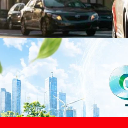
าว TODAY เปิดเวทีใหญ่ SUSTAIN CITY: THE GREEN
รับตัวสู่เศรษฐกิจสีเขียวอย่างยั่งยืน
ำนักข่าว TODAY จัดงาน SUSTAIN CITY: THE GREEN TRANSITION เวทีแลก
ี่ยนผ่านสู่เศรษฐกิจและสังคมสีเขียว พร้อมนำเสนอแนวทางที่สามารถนำไป
ภาครัฐ ภาคธุรกิจ และผู้เชี่ยวชาญในหลากหลายสาขา ผ่านประเด็นสำคัญว่า
เพื่อเดินหน้าสู่ความยั่งยืนและบรรลุเป้าหมาย Net Zero อย่างเป็นรูปธรรม
จ การเงิน และพลังงาน Green Transitioning: Shifting Systemพลิกโครงสร้าง
ours ago
ะเชื่อมโยงนโยบายกับเทคโนโลยี เพื่อขับเคลื่อนประเทศไทยสู่เศรษฐกิจสีเขียว
วงศ์สวัสดิ์รองนายกรัฐมนตรีและรัฐมนตรีว่าการกระทรวงการอุดมศึกษา
ม Green Transitioning: Decarbonize Unlockร่วมสำรวจแนวทางที่ภาคธุรกิจ
ื่อลดการปล่อยคาร์บอน และเดินหน้าสู่เป้าหมาย Net Zero พบกับ คุณปัณ
ธานกรรมการบริหาร ฝ่ายวิศวกรรมโครงสร้างบริษัท…