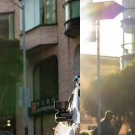
09/11/2023
Cruise เรียกคืนรถขับ
ถนนไปไกล 6 เมตร
Cruise ผู้ให้บริการแท็กซี่ขับเ
เกิดเหตุรถของบริษัททับคนข้า
ินิกซ์ หลังเผชิญวิบากกรรม
จตุรวิทย์ เครือวาณิชกิจ
| 1001
ถยนต์ในสังกัดกลับมาทดสอบอีกครั้งใน
Read More
ี่เพิ่งจะมีกรณีที่รถ Cruise ชนคนบาด