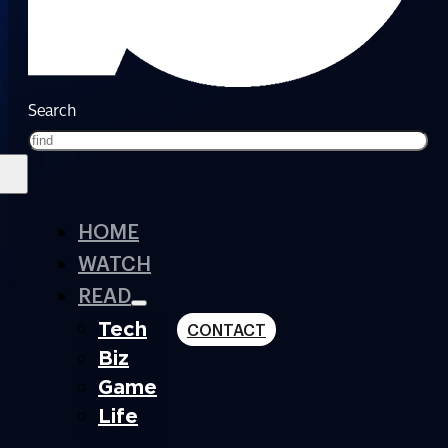
Search
HOME
WATCH
READ
Tech
CONTACT
Biz
Game
Life