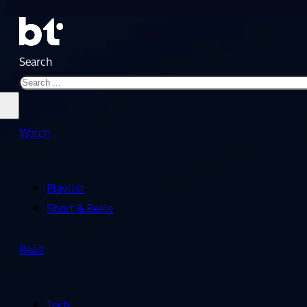
Search
Watch
Playlist
Short & Reels
Read
Tech