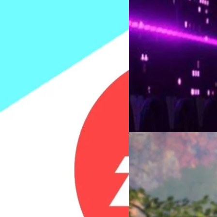
27/09/2023
SAG-AFTRA อนุมัติใ
ใหม่ล้มเหลว
เมื่อวันจันทร์ที่ผ่านมา สมาพ
โหวต อนุมัติให้สามารถประท้วง
มันคือช่วงเวลาที่ยาก
Blizzard และ อีกมากมาย หากก
มปลดพนักงานจำนวน 670 คนคิดเป็น 5%
กรณ์รัฐภาส ธนวัตไชยศรี
| 104
Read More
17/09/2023
EA ยุติการสนับสนุน Wil
EA ยุติการสนับสนุน Wild Hearts
จีรนาถ เรืองทรัพย์
| 1054 days
Read More