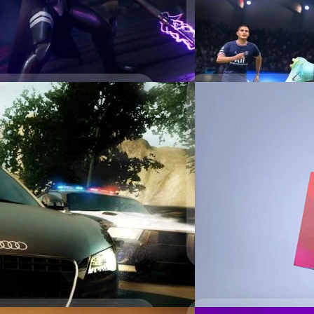
ารกันพวกแกะไฟล์ไปเป็นเกมเถื่อน
ึ้น และมีปัญหาด้านการปรับแต่งตัว
i: Fallen Order…
25/07/2021
ข่าวลือ FIFA อาจจะเ
มีแหล่งข่าวออกมาเปิดเผยว่า 
PES ถูกเปลี่ยนชื่อเป็น eFo
ยภาค จากหน้าร้านดิจิทัล
FIFA 22 ยังไม่ใช่เกมที่เปิดใ
eed for Speed Shift, Need for
จีรนาถ เรืองทรัพย์
| 1837 da
กจากหน้าร้านดิจิทัล ตั้งแต่ 31
Read More
ed บรรดาเกมจากซีรีส์แข่งรถ Need
ป็นต้นไป ขณะที่ใครยังมีเกมอยู่
ิงหาคม 2021 พอวันที่…
12/05/2021
EA Play Live 2021 ก