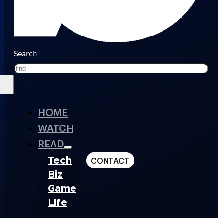
Search
HOME
WATCH
READ
Tech
CONTACT
Biz
Game
Life