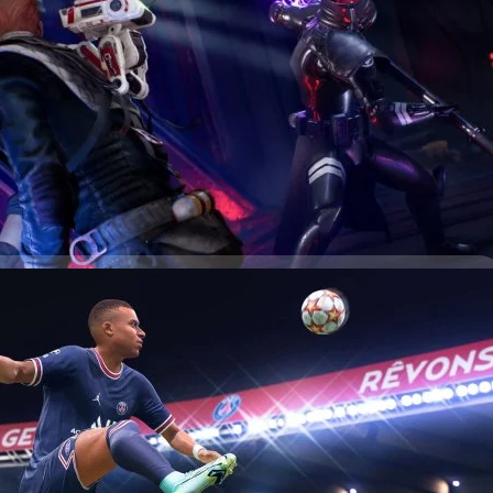
r 2 ถือว่าเป็นโปรเจกต์ลับของ EA ที่แอบซุ่มพัฒนากันอยู่ และมีความเป็นไปได้
งของเกมนี้ในเร็ววันนี้ ในเดือนพฤษภาคมของทุกปี จะมีการจัดงาน Star Wars
ฟน Star Wars โดยเฉพาะ เจฟฟ์ กรับ (Jeff Grubb) เปิดเผยในพอดแคสต์
ด เขาได้ข่าวจากวงในว่าอาจจะได้เห็นบางอย่างเกี่ยวกับ Star Wars Jedi:
ด้ยินอะไรบางอย่างในเดือนพฤษภาคม ในงาน Star Wars Celebration มีบาง
ys ago
้อมและยืนยันได้ 100%" กรับ เผย เจฟฟ์ กรับไม่แน่ใจว่า Star Wars Jedi:
ยช่วงไหน อาจเป็นช่วงปลายปี ค.ศ.…