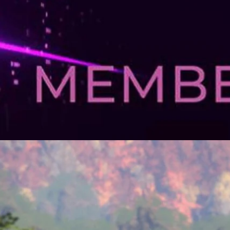
ห้ประท้วงอุตสาหกรรมเกม หากเจรจาสัญญาจ้างแรงงาน
ันธ์นักแสดง และ ศิลปิน SAG-AFTRA เผยว่า 98.32% ของสมาชิกผู้ลงคะแนน
อุตสาหกรรมเกม หรือ บริษัทเกมชั้นนำอย่าง Epic Games, EA, Activision
ารเจรจาสัญญาจ้างแรงงานใหม่ในวันอังคารที่จะถึงนี้ล้มเหลว
4 days ago
d Hearts หลังจากเปิดตัวแค่ 7 เดือนเท่านั้น
 หลังจากเปิดตัวแค่ 7 เดือนเท่านั้น
 ago