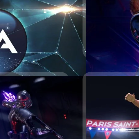
Star Wars Jedi: Fallen Orde
ว่าอาจจะได้เห็นอะไรบางอย่า
Celebration งานที่สำหรับแ
GamesBeat Decides ตอนล่าสุ
Fallen Order 2 "พวกเราจะไ
จีรนาถ เรืองทรัพย์
| 1598 da
อย่างกำลังมา เปิดดวงตาให้พร
Fallen Order 2 จะวางจำหน่า
Read More
ช่วงต้นปี 2023
22) ระบุว่าค่ายเกม Electronic
3 พร้อมกับเกมจากพาร์ตเนอร์และเกม
r ถอนเทคโนโลยี Denuvo
atsu คาดเดาว่า เกมฉบับรีเมกคือ
ox Series X|S และ PC อย่างไร
023 แต่ EA ไม่ได้ระบุเกมนี้ไว้ใน
19 และหลังจากนั้น 2 ปี เกมก็อาจจะ
ี่ EA กล่าวถึงหรือไม่ หรือมันถูก
ยใหม่ ๆ Respawn Entertainment และ
าบกันว่าเทคโนโลยี Denuvo เป็น
นระบบ Digital Right Management
H จากประเทศออสเตรีย มีหลายเกม