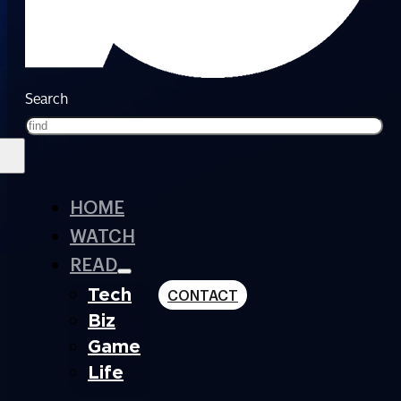
Search
HOME
WATCH
READ
Tech
CONTACT
Biz
Game
Life