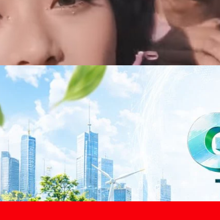
าว TODAY เปิดเวทีใหญ่ SUSTAIN CITY: THE GREEN
รับตัวสู่เศรษฐกิจสีเขียวอย่างยั่งยืน
ำนักข่าว TODAY จัดงาน SUSTAIN CITY: THE GREEN TRANSITION เวทีแลก
ี่ยนผ่านสู่เศรษฐกิจและสังคมสีเขียว พร้อมนำเสนอแนวทางที่สามารถนำไป
ภาครัฐ ภาคธุรกิจ และผู้เชี่ยวชาญในหลากหลายสาขา ผ่านประเด็นสำคัญว่า
เพื่อเดินหน้าสู่ความยั่งยืนและบรรลุเป้าหมาย Net Zero อย่างเป็นรูปธรรม
จ การเงิน และพลังงาน Green Transitioning: Shifting Systemพลิกโครงสร้าง
ours ago
ะเชื่อมโยงนโยบายกับเทคโนโลยี เพื่อขับเคลื่อนประเทศไทยสู่เศรษฐกิจสีเขียว
วงศ์สวัสดิ์รองนายกรัฐมนตรีและรัฐมนตรีว่าการกระทรวงการอุดมศึกษา
ม Green Transitioning: Decarbonize Unlockร่วมสำรวจแนวทางที่ภาคธุรกิจ
ื่อลดการปล่อยคาร์บอน และเดินหน้าสู่เป้าหมาย Net Zero พบกับ คุณปัณ
ธานกรรมการบริหาร ฝ่ายวิศวกรรมโครงสร้างบริษัท…