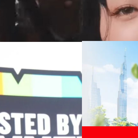
06/08/2026
ครบรอบ 6 ปี สำนักข่
TRANSITION ถกแนวทางป
เนื่องในโอกาสครบรอบ 6 ปี ส
เปลี่ยนมุมมองเกี่ยวกับการเปล
Green Energy สร้างฐาน
ประยุกต์ใช้ได้จริง จากผู้แทน
ine พร้อมจ่ายปันผล 0.10
ประเทศไทยควรปรับตัวอย่างไร ? 
ทั้งในมิติของภาครัฐ ภาคธุรกิ
รดำเนินงานแข็งแกร่ง กำไรสุทธิ
รัตนาภรณ์ ศรีนวลจันทร์
| 22 h
เศรษฐกิจ ปรับห่วงโซ่คุณค่า แล
ากช่วงเดียวกันของปีก่อน สูงกว่าการ
โดย ศาสตราจารย์ ดร. ยศชนัน 
Read More
วิทยาศาสตร์ วิจัยและนวัตกรร
กาล 0.10 บาทต่อหุ้น โดยกำหนดวันที่
สามารถนำ Green Tech มาใช้เพ
04/08/2026
นผลวันที่
วรรธน์ นิลกิจศรานนท์ รองประ