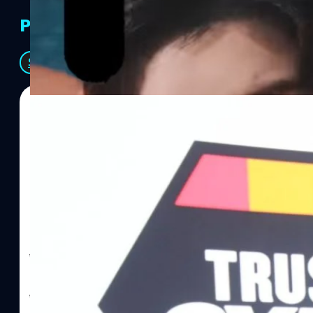
PR Partners
See All
06/08/2026
ทีมคอนเทนต์ BT
| 17 hours ago
Read More
SYNNEX โชว์กำไร Q2/69 โต 18% ลุย AI–Cloud–
Recurring Revenue เร่งเครื่อง New Growth Eng
บาท/หุ้น
บริษัท ซินเน็ค (ประเทศไทย) จำกัด (มหาชน) หรือ SYNNEX โชว์ผลกา
ไตรมาส 2 และงวด 6 เดือนแรกของปี 2569 เติบโต 17.8% และ 17.7% จ
เติบโตของรายได้อย่างมีนัยสำคัญ พร้อมประกาศจ่ายเงินปันผลระหว่าง
ไม่ได้รับสิทธิปันผล (XD) วันที่ 19 สิงหาคม 2569 และกำหนดจ่ายเงินปั