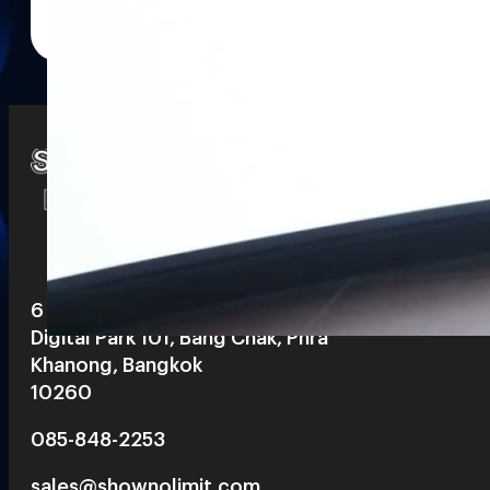
Watch
Playlists
S
& Reels
6 th floor, Pegasus Building, True
Digital Park 101, Bang Chak, Phra
Khanong, Bangkok
10260
085-848-2253
sales@shownolimit.com