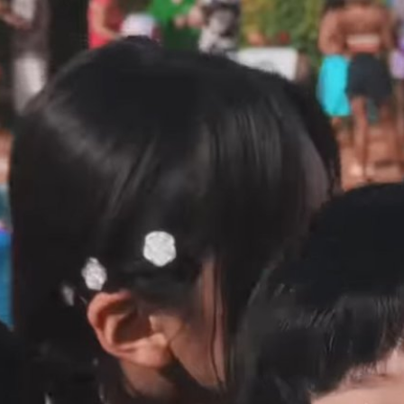
s ถ่ายทำด้วย iPhone 14
่ "ETA" จากมินิอัลบั้ม "Get Up" โดย
สิกวิดีโอนี้ได้ถ่ายทำโดยใช้ iPhone