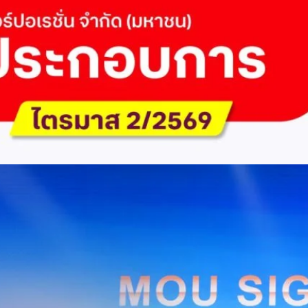
 Q2/2569 กำไรสุทธิ 6.6 พันล้านบาท จ่ายปันผล 5.2
ัด (มหาชน) รายงานผลประกอบการประจำไตรมาส 2/2569 มีกำไรสุทธิหลังหัก
เนื่องเป็นไตรมาสที่ 6 พร้อมอนุมัติจ่ายเงินปันผลระหว่างกาลรวม 5.2 พันล้าน
 โดยผลการดำเนินงานหลักได้รับปัจจัยหนุนจากการบริหารต้นทุนและการเติบโต
การเงิน (Q2/2569)มูลค่า / สถิติการเปลี่ยนแปลง (YoY)การเปลี่ยนแปลง
(ไม่รวม IC)4.14 หมื่นล้านบาท+0.8%+0.8%EBITDA2.83 หมื่นล้าน
ักภาษี (NPAT)6.6 พันล้านบาท+3.2 เท่าทรงตัวอัตราส่วนหนี้สินสุทธิต่อ
่า ปัจจัยขับเคลื่อนด้านฐานผู้ใช้และเทคโนโลยี ด้านปริมาณผู้ใช้งาน ไตรมาสนี้
ี่เพิ่มขึ้น 4.79 แสนเลขหมาย รวมเป็น 48.6 ล้านเลขหมาย (ในจำนวนนี้เป็นผู้ใช้
ะผู้ใช้บริการอินเทอร์เน็ตบ้านเพิ่มขึ้น 2.8 หมื่นราย โดยปัจจัยที่ส่งผลต่อการ
การกระตุ้นเศรษฐกิจภาครัฐ (ไทยช่วยไทย พลัส)…
Huawei Cloud ลงนาม MOU ผสานคลาวด์ระดับโลกและ
ริยะ สยายปีกภาคอุตสาหกรรมและการผลิต พร้อมดัน
ิตยุค AI
AIS Business และ Huawei Cloud ลงนามความร่วมมือ (MOU) เพื่อขับ
ารผลิตอัจฉริยะที่ใช้ข้อมูลและ AI เป็นกลไกสำคัญ โดยผสานความแข็งแกร่ง
าคธุรกิจไทยของ AIS Business เข้ากับเทคโนโลยี Cloud, AI และองค์ความรู้
wei Cloud เพื่อช่วยให้ผู้ประกอบการสามารถนำเทคโนโลยีไปยกระดับ
ธรรม ภายใต้ความร่วมมือดังกล่าว ทั้งสองฝ่ายจะร่วมกันพัฒนาโครงสร้างพื้น