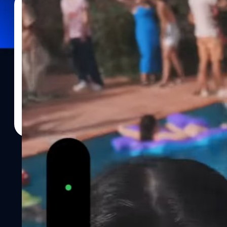
21/07/2023
ทีมคอนเทนต์ BT
| 1112 days ago
Read More
ปล่อยแล้ว “ETA” มิวสิกวิดีโอล่าสุดของ NewJean
Pro ทั้งหมด!
NewJeans เกิร์ลกรุปชื่อดังประเทศเกาหลีใต้ปล่อยมิวสิกวิดีโอเพลงใหม
ได้รับความร่วมมือกับ Apple ยักษ์ใหญ่ด้านเทคโนโลยีของอเมริกา ซึ่งมิว
14 Pro ทั้งหมด