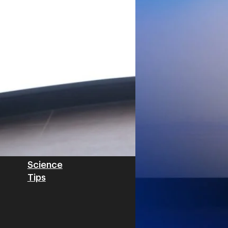
Worawalan
| 2 days ago
ฐานดิจิทัลแบบครบวงจร ตั้งแต
Private Network โครงข่ายไฟ
Read More
วิเคราะห์ข้อมูลบน Cloud ด้ว
สำหรับภาคอุตสาหกรรม ช่วยเส
ไทย รวมถึงนักลงทุนต่างชาติท
บริหารกลุ่มลูกค้าองค์กร บริษั
Tech
Biz
Game
horts
Cars
Corporate
Articles
Features
Executive
Game News
IT News
Insight
Reviews
Local News
Wealth
Science
Tips