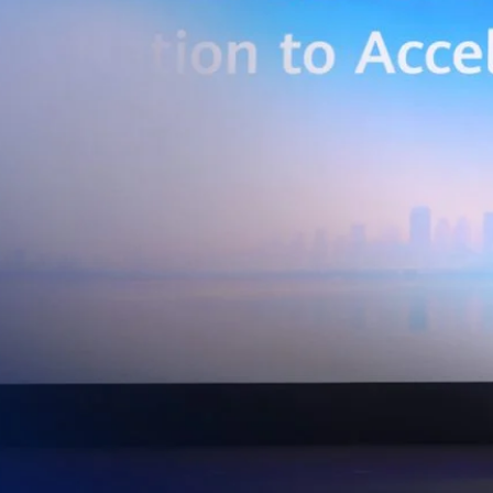
่การเชื่อมต่อข้อมูลจากเครื่องจักรและระบบการผลิตภายในโรงงานผ่าน 5G
เบอร์ และระบบเชื่อมต่อที่ปลอดภัย ไปจนถึงการรวบรวม ประมวลผล และ
ยศักยภาพการประมวลผลของ GPU เพื่อต่อยอดสู่แอปพลิเคชัน AI และโซลูชัน
ริมขีดความสามารถในการแข่งขัน และสร้างความพร้อมรองรับผู้ประกอบการ
ี่ต้องการขยายฐานการผลิตในประเทศไทย นายภูผา เอกะวิภาต หัวหน้าคณะผู้
ท แอดวานซ์ อินโฟร์ เซอร์วิส จำกัด (มหาชน) กล่าวว่า…
Life
SOCIAL MEDIA
Environment
Health
People
Instagram
Trends
Wellness
Facebook