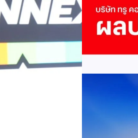
True เผยผลประกอบการ
พันล้าน
บริษัท ทรู คอร์ปอเรชั่น จำก
ภาษี 6.6 พันล้านบาท ทำกำไรต่อ
บาท คิดเป็น 0.15 บาทต่อหุ้น
ของฐานผู้ใช้งาน ตัวชี้วัดทาง
(QoQ)รายได้จากการให้บริการ 
ทีมคอนเทนต์ BT
| 2 days ago
บาท+13.5%+1.1%กำไรสุทธิหลังห
EBITDA3.7 เท่า-0.3 เท่า-0.1 เท
Read More
มีผู้ใช้บริการโทรศัพท์เคลื่อนท
บริการ 5G รวม 19.3 ล้านราย) แล
04/08/2026
เพิ่มขึ้นของตัวเลขมาจากโครง
AIS Business ผนึก 
โซลูชันเชื่อมต่ออัจฉ
ประเทศไทยสู่ฐานการผล
กรุงเทพฯ, 3 สิงหาคม 2569 – 
เคลื่อนภาคอุตสาหกรรมไทยสู่ก
ด้านโครงข่ายและความเข้าใจในภ
ด้านการผลิตระดับโลกของ Hua
กระบวนการผลิตได้อย่างเป็นรูป