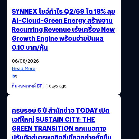
SYNNEX โชว์กำไร Q2/69 โต 18% ลุย
AI–Cloud–Green Energy สร้างฐาน
Recurring Revenue เร่งเครื่อง New
Growth Engine พร้อมจ่ายปันผล
0.10 บาท/หุ้น
06/08/2026
Read More
ทีมคอนเทนต์ BT
| 1 days ago
ครบรอบ 6 ปี สำนักข่าว TODAY เปิด
เวทีใหญ่ SUSTAIN CITY: THE
GREEN TRANSITION ถกแนวทาง
ปรับตัวสู่เศรษฐกิจสีเขียวอย่างยั่งยืน