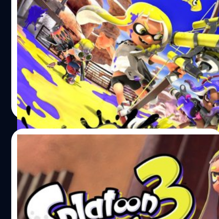
คอเกมญี่ปุ่นยังอยากเล่น Splatoon 3 มากกว่า
Final Fantasy 16
แฟนในญี่ปุ่นอยากเล่น Splatoon 3 มากที่สุด แซงหน้า Final
Fantasy 16 ที่จะออกเฉพาะ PlayStation 5 ที่จะวางขายในฤดู
ร้อนปี 2023 ส่วนเกม Splatoon 3 วางขายวันที่ 9 กันยายน นี้
วงศกร ปฐมชัยวัฒน์
| 1494 days ago
Read More
14/06/2022
ผลโหวตแฟนเกมญี่ปุ่นรอเล่น Splatoon 3
มากที่สุดแซง Final 16 แล้ว
ผลโหวตจากแฟนเกมในประเทศญี่ปุ่นจากนิตยสาร Famitsu
ที่สำรวจมาตลอดยาวนานได้ออกมาแล้ว โดยในสัปดาห์นี้มีการ