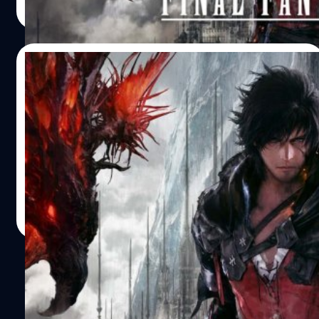
Read More
24/01/2022
แฟนเกมชาวญี่ปุ่นอยากเล่น Final Fantasy 16
มากที่สุด
ในแต่ละสัปดาห์นิตยสาร Famitsu จะเปิดให้แฟนเกมได้โหวต
เพื่อจัดอันดับเกมที่แฟนเกมในญี่ปุ่นตั้งตารอมากที่สุด
วงศกร ปฐมชัยวัฒน์
| 1656 days ago
Read More
1