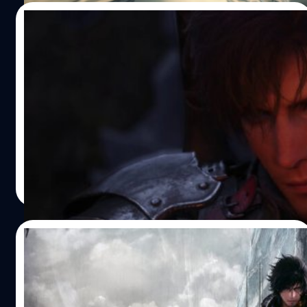
เกมเพลย์ของภาคนี้ก็มีรูปแบบเป็น Real Time Action RPG
06/05/2022
ตามที่เห็นในฟุตเทจตัวอย่างเลยครับ ทั้งนี้ Final Fantasy XVI
จะวางจำหน่ายให้กับ PS5 ในฤดูร้อนของปี 2023
ข่าวดีตัวอย่างเกม Final Fantasy XVI จะเปิด
ตัวให้ชมเร็ว ๆ นี้
ตัวอย่างล่าสุดของ Final Fantasy XVI เสร็จสมบูรณ์แล้ว และ
กำลังจะเปิดตัวในเร็วๆ นี้ โปรดิวเซอร์ Naoki Yoshida กล่าวใน
ระหว่างการสตรีมสด ในวันนี้
วงศกร ปฐมชัยวัฒน์
| 1554 days ago
Read More
02/05/2022
คอเกมญี่ปุ่นอยากเล่น Final 16 มากที่สุด แต่
เกมบน Switch ยังติดอันดับมากที่สุด