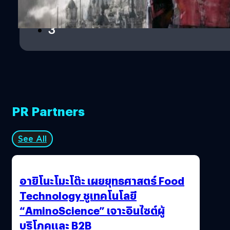
2
3
PR Partners
See All
อายิโนะโมะโต๊ะ เผยยุทธศาสตร์ Food
Technology ชูเทคโนโลยี
“AminoScience” เจาะอินไซต์ผู้
บริโภคและ B2B