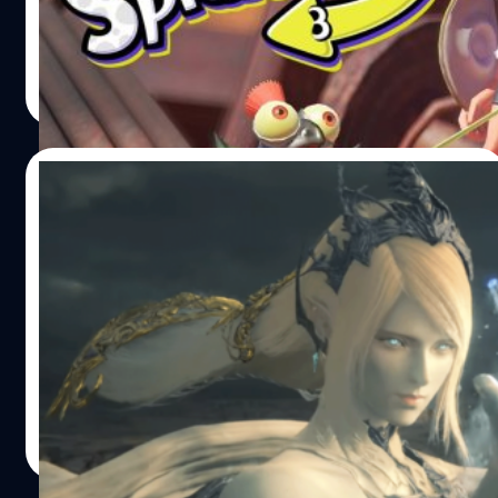
เปลี่ยนแปลงเพราะเกม Splatoon 3 ได้อันดับ 1
วงศกร ปฐมชัยวัฒน์
| 1515 days ago
Read More
03/06/2022
Square Enix เผยตัวอย่างเกมเพลย์ Final
Fantasy XVI พร้อมวางจำหน่ายในฤดูร้อน
ของปี 2023
ตามมาด้วยเกมปิดท้ายงาน State of Play ของ PlayStation
ทาง Square Enix ผู้พัฒนาซีรีส์เกม Final Fantasy ได้เผย
ตัวอย่างเกมเพลย์จาก Final Fantasy XVI หลังจากที่ได้
ประกาศเปิดตัวไปตั้งแต่ปี 2020 และไม่มีการเผยฟุตเทจเพิ่ม
เติมหลังจากนั้น โดยในภาคนี้ จะสังเกตได้ว่าสภาพแวดล้อมใน
กรณ์รัฐภาส ธนวัตไชยศรี
| 1526 days ago
เกมต่าง ๆ จะมีสไตล์จากโลกแฟนตาซีในยุคกลาง ซึ่งก็เหมือน
Read More
กับที่ทางทีมงานเคยได้กล่าวไว้ว่าต้องการให้ตัวเกมภาคใหม่
ล่าสุด มีธีมคล้ายกับเกมภาคแรก ๆ ของซีรีส์ อย่างไรก็ตาม