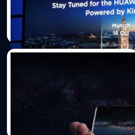
ถ่ายภาพของ Galaxy S8 ที่ดีเยี่ยมไม่เป็นรองใคร แต่มาใน
คราวนี้ Galaxy S8 อาจต้องตกเป็นรองครั้งแรก จะเป็นอย่างไร
ไปดูครับ เร็วๆ นี้ Huawei ได้ทำการเปิดตัวชิป Kirin 970 รุ่น
ใหม่ที่งาน IFA ในกรุงเบอร์ลิน ใน Kirin 970 ประกอบไปด้วย
วัชรกุล พัฒนาประทีป
| 3259 days ago
ทรานซิสเตอร์ถึง 5.5 พันล้านตัว พัฒนาด้วยเทคโนโลยีการ
Read More
ผลิต 10nm และที่พิเศษสุดๆ ก็คือให้ตัวประมวลผลสัญญาณ
ภาพมาถึง 2 ตัวเลยทีเดียว และก็ตามคาด เมื่อมี ISP มากขึ้น
การถ่ายภาพก็สามารถทำได้เร็วขึ้น และคุณภาพดีขึ้นเช่น
31/08/2017
เดียวกัน ในการเปิดตัวชิป Kirin 970 นี้ทาง Huawei ก็ได้นำมา
เปรียบเทียบกับ Samsung Galaxy S8 ในการถ่ายภาพที่วัตถุมี
Samsung ตั้งเป้าทำยอดขาย Galaxy Note 8
การเคลื่อนไหว พบว่าทาง Kirin 970 สามารถทำได้ดี
อย่างน้อย 7 แสนเครื่องในเดือนแรก
กว่า Galaxy S8 อย่างเห็นได้ชัดเลยทีเดียว อย่างไรก็ตามสิ่ง
ที่ Huawei ได้นำมาเสนอนี้นั้นอ้างอิงตามการทดสอบในแลป
หลังจากเปิดตัวและได้รับกระแสตอบรับที่น่าพอใจเรียก
ของทาง Huawei ทุกประการครับ อย่างไรก็ตาม ยังไม่มีข้อมูล
ศรัทธากลับมาได้เหมือนเดิมนั้น ทาง Samsung ก็ตั้งเป้าว่าใน
แน่ชัดถึงลักษณะการถ่ายภาพเปรียบเทียบนี้ เช่น iso หรือซัน
เดือนแรกของการจัดจำหน่าย Galaxy Note 8 ในประเทศ
เตอร์สปีด อ้างอิง
เกาหลีใต้บ้านเกิดนั้นจะต้องมียอดขายแตะ 700,000 เครื่อง
ให้ได้ ซึ่งถือเป็นตัวเลขเดียวกับเมื่อครั้งที่ Galaxy S8 และ S8+
ณัฐพันธ์ ส่งวิรุฬห์
| 3263 days ago
เปิดตัวในเดือนแรกนั่นเอง ทั้งนี้ รายงานจาก News1 ใน
Read More
เกาหลีใต้ระบุว่า Samsung เตรียมจะเริ่มเปิดพรีออเดอร์