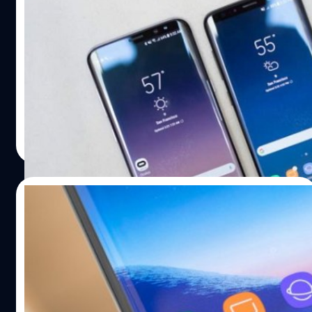
วิศวกร Samsung ปฏิเสธ! “ไม่มี Galaxy S8
mini”
ได้มีข้อมูลเพิ่มเติมล่าสุดเกี่ยวกับ Samsung Galaxy S8 mini
สมาร์ทโฟนรุ่นเล็ก หลังจากที่มีข่าวลือออกมาก่อนหน้านี้
ปรีดี ฤกษ์วลีกุล
| 3318 days ago
Read More
07/07/2017
Samsung เผย Bixby ในเวอร์ชันภาษาอังกฤษ
อาจมาช้ากว่าที่คิด
ในช่วงนี้เรียกได้ว่า Samsung นั้นให้ความสำคัญกับผู้ช่วย
อัจฉริยะอย่าง Bixby เป็นพิเศษ ซึ่งอย่างที่รู้กันว่าเป็นเอกสิทธิ์
สำหรับ Galaxy S8 และ S8+ เท่านั้น ในงานเปิดตัวทาง