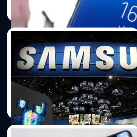
การฝังสแกนลายนิ้วมือลงในหน้าจอนั้น Samsung ยังคง
วัชรกุล พัฒนาประทีป
| 3306 days ago
พยายามอย่างต่อเนื่องเพื่อให้เทคโยโลยีนี้เป็นจริง ซึ่งก่อนหน้า
Read More
นี้ก็ดันพลาดที่จะใส่ใน Galaxy S8 เนื่องจากปัญหาความสว่าง
หน้าจอที่ไม่เท่ากัน จนต้องย้ายตัวสแกนลายนิ้วมือไปไว้ที่หลัง
เครื่อง ด้านสเปกของ Galaxy S9 นั้นคาดว่าจะมาพร้อมชิปเซ็ต
08/07/2017
Snapdragon 845 แรม 6GB กล้องคู่ และแกะกล่องพร้อม
Android O ครับ ในส่วนของ Galaxy Note 8 นั้น มีรายงานว่า
Samsung คาดการณ์ ทำกำไรในไตรมาส 2
Samsung Display ได้เริ่มกระบวนการผลิตหน้าจอขนาด 6.3
สูงสุดเป็นประวัติการณ์
นิ้วเป็นที่เรียบร้อยแล้ว…
หลังจาก Samsung ทำรายได้อย่างน่าประทับใจในไตรมาสที่ 1
ของปี 2017 ล่าสุดดูเหมือน่วาจะดียิ่งขึ้นในไตรมาสที่ 2 ซึ่งทั้ง
ยอดจำหน่ายและผลกำไรจากการดำเนินงานนั้นสูงขึ้นกว่า
20% โดย Samsung ได้ประมาณการรายได้ในไตรมาสที่ 2 ไว้
ที่ประมาณ 60 ล้านล้านวอน หรือประมาณ 5.2 หมื่นล้าน
ปรีดี ฤกษ์วลีกุล
| 3318 days ago
เหรียญ (ประมาณ 1.8 ล้านล้านบาท)
Read More
07/07/2017