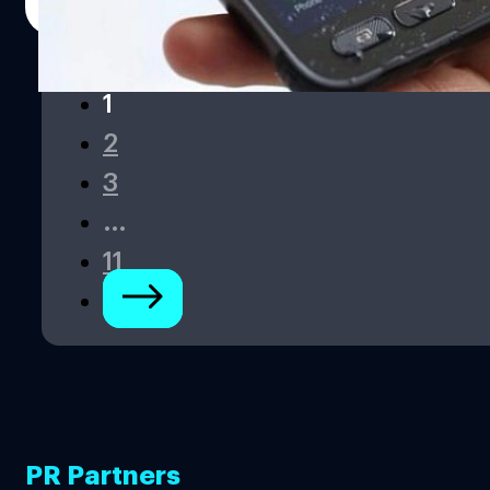
Read More
และ 6,394 คะแนน ตามลำดับ ซึ่งใกล้เคียงกับ Galaxy S8 และ
S8+ มาก ในส่วนของแบตเตอรี่นั้นควาดว่าจะเพิ่มมากขึ้นจาก
รุ่นก่อนอย่าง Galaxy S7 Active ที่มี 4,000 mAh และจะ
1
รองรับการชาร์จไร้สาย Qi ด้วย…
2
3
…
11
PR Partners