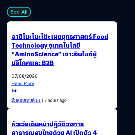
See All
อายิโนะโมะโต๊ะ เผยยุทธศาสตร์ Food
Technology ชูเทคโนโลยี
“AminoScience” เจาะอินไซต์ผู้
บริโภคและ B2B
07/08/2026
Read More
ทีมคอนเทนต์ BT
| 7 hours ago
หัวเว่ยเดินหน้าปฏิวัติวงการ
สาธารณสุขไทยด้วย AI เปิดตัว 4