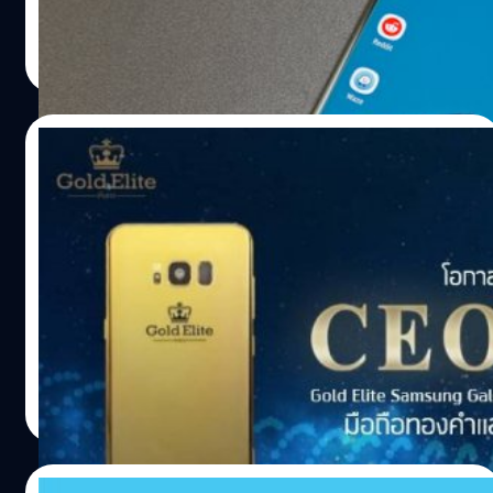
จำกัดเฉพาะผู้ที่ใช้งาน Samsung Galaxy S8 และ S8+ และ
วัชรกุล พัฒนาประทีป
| 3200 days ago
เฉพาะในสหรัฐอเมริกา สหราชอาณาจักร และเกาหลีใต้เท่านั้น
Read More
โดยจะต้องลงทะเบียนผ่านแอป Samsung Members ซึ่ง
สามารถดาวน์โหลดได้จาก Play Store ซึ่งในช่วงแรกอาจจะมี
การจำกัดจำนวน แต่ทางบริษัทจะเปิดรับผู้ใช้งานอยู่เรื่อยๆ
22/09/2017
อย่างไรก็ตาม ทางบริษัทยังไม่มีการประกาศออกมาอย่างเป็น
ทางการว่าจะปล่อยอัปเดต Android 8 ตัวเต็มให้เมื่อไหร่ ต้อง
ออกแล้ว 40 เครื่อง! Gold Elite x Dtac มือ
รอติดตามกันเพิ่มเติมครับ อ้างอิง
ถือทองคำ + เบอร์ตอง 5 หลักพร้อมให้คุณเป็น
เจ้าของแล้ววันนี้!
ปล่อยแล้ว! อีก 1 ความพิเศษสำหรับเหล่าผู้บริหารโดยเฉพาะที่
เรียกได้ว่าต้องเหลียวมอง กับมือถือทองคำรุ่นพิเศษ CEO
Series by Gold Elite x Dtac รุ่น Samsung Galaxy S8+ หรือ
Samsung Galaxy Note 8 พร้อมเบอร์ตอง 5 หลักสุดล้ำ
XXXXX และเบอร์เสริมดวงด้วย Lucky Number จาก หมอช้าง
Totsapon Kritsadangphorn
| 3241 days ago
รวม 2 เบอร์ พร้อม Promotion ค่า Net , โทร Go No Limit
Read More
จาก Dtac ฟรี 2-3 ปี รวมมูลค่ากว่า 500,000.- ในราคาสุด
พิเศษ คุ้มกว่านี้ไม่มีอีกแล้ว หลังจากเปิดวางจำหน่ายไปเพียง
วันเดียวมีผู้จองไปแล้วกว่า 40 เครื่อง! ซึ่งเรียกได้ว่าโปรโมชั่นนี้
17/09/2017