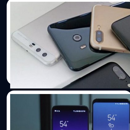
ก็มีความคล้ายคลึงมากอยู่ทีเดียว จะแตกต่างกันที่ตรงไหน
25/06/2017
บ้างไปดูกันครับ การเปลี่ยนแปลงหลักๆ ของ Note FE ก็คือ
แบตเตอรี่เจ้าปัญหานั่นเอง จากอันเดิมใน Note 7 อยู่ที่
OnePlus 5 เร็วกว่า HTC U11 และ Galaxy S8
3,500mAh ลดเหลือ 3,200mAh ผ่านมาตราฐานการตรวจ
ในการทดสอบความเร็ว Snapdragon 835
สอบ 8 จุดของ Samsung รับรองเรื่องความปลอดภัยได้
แน่นอน ใช้ชิป Snapdragon 821 จากเดิม Snapdragon 820
ได้มีการนำสมาร์ทโฟนเรือธง 3 รุ่นล่าสุด คือ OnePlus 5, HTC
เปลี่ยนดีไซน์ภายนอกเล็กน้อย จะสังเกตุได้ว่าไม่มีโลโก้
U11 และ Samsung Galaxy S8 มาทดสอบความเร็วในการ
Samsung อยู่บริเวณลำโพงสนทนาแล้ว เพื่อเพิ่มความเรียบหรู
ทำงานพร้อมกัน
นั่นเอง พร้อม สกรีนคำว่า Fan…
ปรีดี ฤกษ์วลีกุล
| 3330 days ago
Read More
14/06/2017
Consumer Reports จัดอันดับ Samsung
Galaxy S8 เหนือกว่า iPhone 7