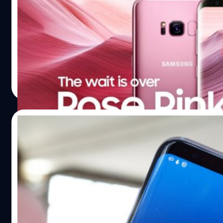
เป็นบริษัทที่มียอดจำหน่ายสมาร์ทโฟนมากที่สุดในโลกอีก
ด้วย…
Samsung เปิดตัว Galaxy S8+ สี Rose Pink ซึ่งเป็นสีใหม่
ล่าสุดสำหรับสมาร์ทโฟน ไร้กรอบ ไร้ปุ่มโฮม โดยจะวาง
จำหน่ายอย่างเป็นทางการในประเทศไทยวันที่ 21 กรกฎาคมนี้
เอกพล ชูเชิด
| 3304 days ago
Read More
19/07/2017
ข้อมูลเผย Galaxy S9 จะใช้หน้าจอ Infinity
Display แบบเดียวกับ Galaxy S8
The Bell รายงานว่า Samsung Galaxy S9 หรือเรือธงรุ่นต่อไป
ของ Samsung จะใช้หน้าจอ Infinity Display แบบเดียวและ
ไซส์เดียวกันกับ Galaxy S8 ที่หน้าจอขนาด 5.8 นิ้วและ 6.2 นิ้ว
สำหรับ S9 และ S9 Plus ยังมีรายงานความคืบหน้าในส่วนของ