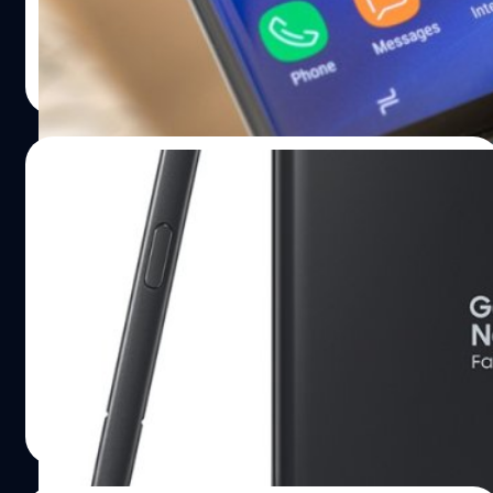
Samsung กล่าวว่า Bixby จะมีอยู่ 4 ด้านหลักๆ คือ Vision,
Remind, Home และ Voice ซึ่งระยะหลังๆ นี้จะไม่ค่อยได้รับ
วัชรกุล พัฒนาประทีป
| 3318 days ago
ความนิยมภายนอกประเทศเกาหลีใต้ซักเท่าไหร่นัก โฆษกของ
Read More
Samsung ให้สัมภาษณ์กับ The Korea Herald ว่า 'การพัฒนา
Bixby ในภาษาอื่นยังคงต้องใช้เวลามากกว่านี้ เนื่องมาจากการ
เก็บรวบรวมข้อมูลมหาศาลยังไม่เรียบร้อยดี' และยังประสบกับ
03/07/2017
อุปสรรคอีกหลายอย่างในระหว่างการพัฒนา นอกจากนี้ยังมี
ปัญหาในการสื่อสารระหว่างวิศวะกรจากอเมริกา และเกาหลี
มาดูความแตกต่างระหว่าง Samsung Galaxy
เนื่องจากภาษานั่นเอง ส่วน Bixby ในภาษาจีนนั้นยังห่างไกล
Note Fan Edition และ Galaxy Note 7
กับจากความสำเร็จมากนัก ในตอนนี้ Bixby พร้อมให้ใช้งาน
แล้วสำหรับผู้ใช้ Galaxy S8 ที่ได้ลงชื่อในโครงการ Early
เรียกได้ว่าเป็นนกฟีนิกซ์ที่ฟื้นคืนชีฟจากขี้เถ้าแห่ง Samsung
Access แต่ยังเป็นเพียงเวอร์ชั่นเบต้าเท่านั้น เพราะฉะนั้นใน
เลยก็ว่าได้สำหรับ Galaxy Note FE หรือว่า Fan Edition
ระหว่างการใช้อาจเจอกับบัค หรือการทำงานที่ประสิทธิภาพไม่
นั่นเอง ซึ่งตอนนี้ก็เปิดตัวอย่างเป็นทางการแล้ว Galaxy Note
เต็มก็ถือว่าเป็นเรื่องปกติครับ และนอกจากนี้ ในเดือนตุลาคม…
FE เรียกกันง่ายๆ ก็คือ Note 7 ในเวอร์ชันปลอดภัยนั่นเอง ซึ่ง
จะผลิตจำกัดจำนวนที่ 400,000 เครื่องเท่านั้น และก็จะวาง
วัชรกุล พัฒนาประทีป
| 3322 days ago
ขายประเทศเกาหลีใต้ก่อน ส่วนจะมีวางขายในที่อื่นอีกหรือไม่
Read More
นั้นตอนนี้ยังไม่มีข้อมูลออกมายืนยนแต่อย่างใดครับ อย่างไร
ก็ตาม Galaxy Note FE นั้นอาจไม่เหมือน Note 7 100% แต่ว่า