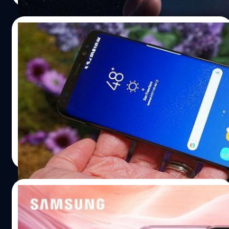
Galaxy Note 8 ระหว่างวันที่ 7-14 กันยายนนี้ และจะเริ่ม
จำหน่ายและจัดส่งอย่างเป็นทางการในวันที่ 15 กันยายน โดย
03/08/2017
ในลอตแรกจะแบ่งเป็นรุ่น 64 GB และรุ่น 256 GB ในสัดส่วน
60% และ 40% ตามลำดับ ขณะเดียวกัน DJ Koh ผู้บริหารจาก
Samsung ยิ้ม Galaxy S8 มียอดจำหน่าย
Samsung Mobile ก็ตั้งเป้าว่ายอดขาย Note 8 ทั่วโลกนั้นจะไป
มากกว่า 20 ล้านเครื่องแล้ว
ถึง 11 ล้านเครื่องได้ในปีนี้ อ้างอิง
เรียกว่าเป็นข่าวดีสำหรับ Samsung และเป็นการแก้ตัวที่ถือว่า
ทำได้ดีเลยทีเดียว ล่าสุดมีข้อมูลเผยออกมาว่า Galaxy S8 และ
S8 Plus นั้นมียอดจำหน่ายมากกว่า 20 ล้านเครื่องแล้วครับ
Strategy Analytics รายงานว่า หลังจาก Samsung วาง
จำหน่าย Galaxy S8 เมื่อวันที่ 21 เมษายนที่ผ่านมา จนถึงช่วง
วัชรกุล พัฒนาประทีป
| 3291 days ago
เดือนมิถุนายนนั้นมียอดขายทั้งสิ้นอยู่ที่ 19.8 ล้านเครื่อง ทำ
Read More
ยอดขายต่อวันที่ 278,000 เครื่อง อย่างไรก็ตาม ก่อนหน้านี้มี
รายงานว่า ยอดขายของ Galaxy S8 เริ่มช้าลง แต่ทาง
Samsung ก็ได้ออกมาประกาศแก้กระแสว่า Galaxy S8 นั้นมี
21/07/2017
ยอดจำหน่ายสูงกว่า Galaxy S7 ถึง 15% จากการประชุมของ
บริษัทพบว่า Galaxy S8 มียอดจำหน่ายมากกว่า Galaxy S7 ถึง
Samsung เปิดตัว Galaxy S8+ สีจมปูว์ (ชมพู
สองเท่าเลยทีเดียวในบางตลาด และทำให้ Samsung กลับมา
Rose Pink) ในไทยแล้ว