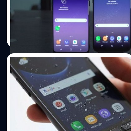
Consumer Reports ได้จัดอันดับสมาร์ทโฟนโดยให้คะแนน
Samsung Galaxy S8 และ S8+ สูงสุด เหนือกว่า iPhone 7, 7
Plus และ Samsung Galaxy S7
ปรีดี ฤกษ์วลีกุล
| 3341 days ago
Read More
14/06/2017
Samsung Galaxy S8 Active สุดอึด ถูก
ทดสอบด้วย Geekbench เผยสเปคหลักชัดเจน
ได้มีภาพหลุดผลการทดสอบ Benchmark ของ Samsung
Galaxy S8 Active รุ่นสุดอึด ด้วย Geekbench ซึ่งแสดงให้เห็น
สเปคสำคัญอย่างชัดเจน Galaxy S8 Active ใช้ชิป
Snapdragon 835 เช่นเดียวกับ Galaxy S8 และ S8+, มีแรม 4
GB, ใช้ระบบปฏิบัติการ Android 7.1 Nougat โดยสามารถทำ
ปรีดี ฤกษ์วลีกุล
| 3341 days ago
คะแนนทดสอบ Single-Core และ Multi-Core ไปได้ 1,842