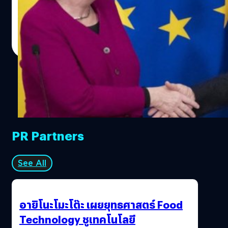
ผ่านมา
จตุรวิทย์ เครือวาณิชกิจ
| 1795 days ago
Read More
PR Partners
See All
อายิโนะโมะโต๊ะ เผยยุทธศาสตร์ Food
Technology ชูเทคโนโลยี