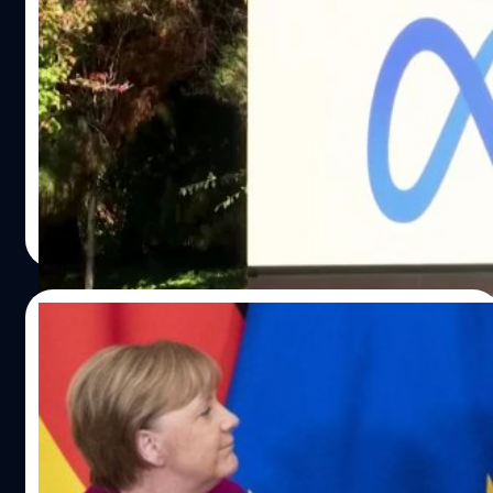
Meta ชี้ว่าแฮกเกอร์เบลารุสพยายามหลอกให้
กองทัพยูเครนยอมแพ้
Meta ระบุในรายงานความมั่นคงปลอดภัยประจำไตรมาสว่า
UNC1151 กลุ่มแฮกเกอร์จากเบลารุสพยายามแฮกเข้าไปยัง
บัญชี Facebook ของบุคลากรทางการทหารของยูเครน
จตุรวิทย์ เครือวาณิชกิจ
| 1582 days ago
Read More
08/09/2021
เยอรมนีกล่าวหาว่ารัสเซียอยู่เบื้องหลังการ
โจมตีทางไซเบอร์ต่อนักการเมืองในช่วงก่อน
เลือกตั้งที่จะถึง
รัฐบาลของเยอรมนีกล่าวหาว่ารัฐบาลรัสเซียอยู่เบื้องหลังการ
โจมตีทางไซเบอร์ที่มุ่งเป้าไปที่นักการเมืองเยอรมันในห้วงที่