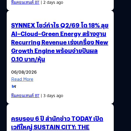
ทีมคอนเทนต์ BT
| 2 days ago
SYNNEX โชว์กำไร Q2/69 โต 18% ลุย
AI–Cloud–Green Energy สร้างฐาน
Recurring Revenue เร่งเครื่อง New
Growth Engine พร้อมจ่ายปันผล
0.10 บาท/หุ้น
06/08/2026
Read More
ทีมคอนเทนต์ BT
| 3 days ago
ครบรอบ 6 ปี สำนักข่าว TODAY เปิด
เวทีใหญ่ SUSTAIN CITY: THE