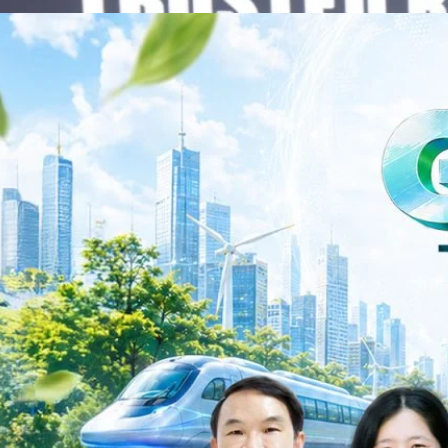
าว TODAY เปิดเวทีใหญ่ SUSTAIN CITY: THE GREEN
รับตัวสู่เศรษฐกิจสีเขียวอย่างยั่งยืน
ำนักข่าว TODAY จัดงาน SUSTAIN CITY: THE GREEN TRANSITION เวทีแลก
ี่ยนผ่านสู่เศรษฐกิจและสังคมสีเขียว พร้อมนำเสนอแนวทางที่สามารถนำไป
ภาครัฐ ภาคธุรกิจ และผู้เชี่ยวชาญในหลากหลายสาขา ผ่านประเด็นสำคัญว่า
เพื่อเดินหน้าสู่ความยั่งยืนและบรรลุเป้าหมาย Net Zero อย่างเป็นรูปธรรม
จ การเงิน และพลังงาน Green Transitioning: Shifting Systemพลิกโครงสร้าง
ys ago
ะเชื่อมโยงนโยบายกับเทคโนโลยี เพื่อขับเคลื่อนประเทศไทยสู่เศรษฐกิจสีเขียว
วงศ์สวัสดิ์รองนายกรัฐมนตรีและรัฐมนตรีว่าการกระทรวงการอุดมศึกษา
ม Green Transitioning: Decarbonize Unlockร่วมสำรวจแนวทางที่ภาคธุรกิจ
ื่อลดการปล่อยคาร์บอน และเดินหน้าสู่เป้าหมาย Net Zero พบกับ คุณปัณ
ธานกรรมการบริหาร ฝ่ายวิศวกรรมโครงสร้างบริษัท…
Life
SOCIAL MEDIA
Environment