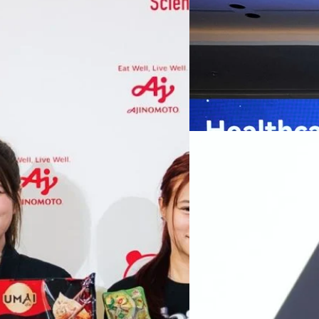
กรุงเทพฯ, 7 สิงหาคม 2569 — 
Thailand Digital & AI Summi
ชูเทคโนโลยี
พันธมิตรด้านเทคโนโลยีจากไท
ปัญญาประดิษฐ์ (AI) พร้อมประ
ประเทศอย่างเป็นทางการ นายปี
y “AminoScience” ร่วมเปิดเผย
ทีมคอนเทนต์ BT
| 9 hours ag
เว่ย เทคโนโลยี่ จำกัด ได้กล่าว
คโนโลยีทางอาหาร และข้อมูลพฤติกรรม
สาธารณสุขไทย และบทบาทของเท
Read More
ประชาชนได้อย่างทั่วถึงมากขึ้น 
ย ซึ่งมีมูลค่ามากกว่า 1.5 ล้านล้าน
มาเปลี่ยนแปลงอุตสาหกรรมสา
06/08/2026
) กลุ่มธุรกิจเทคโนโลยีและองค์
ข้อมูลสุขภาพแบบครบวงจร ตั้งแ
ทางการแพทย์ และผู้บริหารโรง
 & Well-beingAminoScience (การใช้
SYNNEX โชว์กำไร Q2
หลายแห่งในจีน เราเชื่อมั่นว่าค
Recurring Revenue เ
บาท/หุ้น
บริษัท ซินเน็ค (ประเทศไทย) 
ไตรมาส 2 และงวด 6 เดือนแรกข
เติบโตของรายได้อย่างมีนัยสำค
ไม่ได้รับสิทธิปันผล (XD) วันท
ธิดา มงคลสุธี ประธานเจ้าหน้าที
ทีมคอนเทนต์ BT
| 1 days ago
แรกบริษัทเดินหน้าขับเคลื่อน 
สินค้าไอที สู่การเป็น Digital 
Read More
สัดส่วนธุรกิจที่มีมูลค่าเพิ่ม