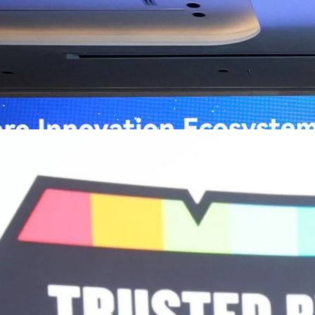
หัวเว่ย จัดงาน “Huawei AI+ Healthcare Summit” ภายใต้งาน Huawei
t 2026 รวมผู้นำด้านนโยบายสาธารณสุข ผู้บริหารโรงพยาบาลชั้นนำ และ
ยและจีน ร่วมขับเคลื่อนอนาคตของระบบสาธารณสุขไทยด้วยนวัตกรรมและ
กาศความร่วมมือครั้งสำคัญเพื่อยกระดับ Healthcare Ecosystem ของ
เตอร์ จาง ประธานกลุ่มธุรกิจการศึกษาและสาธารณสุขต่างประเทศ บริษัท หัว
o
ถึงความมุ่งมั่นของหัวเว่ยในการสนับสนุนการเปลี่ยนผ่านสู่ยุคดิจิทัลของระบบ
คโนโลยี AI ในการยกระดับคุณภาพการให้บริการทางการแพทย์ให้เข้าถึง
ภายใต้แนวคิด “AI for Health, Health for All” “วันนี้ปัญญาประดิษฐ์กำลังเข้า
ธารณสุขอย่างรวดเร็ว หัวเว่ยมีประสบการณ์ตรงจากการพัฒนาแพลตฟอร์ม
ต่โครงสร้างพื้นฐานด้านคอมพิวติงไปจนถึงโซลูชัน AI สำหรับผู้ป่วย บุคลากร
พยาบาล ซึ่งได้พิสูจน์ผลสำเร็จแล้วในโรงพยาบาลชั้นนำอย่างโรงพยาบาล
/69 โต 18% ลุย AI–Cloud–Green Energy สร้างฐาน
วามร่วมมือระหว่างหัวเว่ยกับพันธมิตรไทยในวันนี้จะช่วยผลักดันวิสัยทัศน์…
ร่งเครื่อง New Growth Engine พร้อมจ่ายปันผล 0.10
จำกัด (มหาชน) หรือ SYNNEX โชว์ผลการดำเนินงานแข็งแกร่ง กำไรสุทธิ
องปี 2569 เติบโต 17.8% และ 17.7% จากช่วงเดียวกันของปีก่อน สูงกว่าการ
ัญ พร้อมประกาศจ่ายเงินปันผลระหว่างกาล 0.10 บาทต่อหุ้น โดยกำหนดวันที่
ี่ 19 สิงหาคม 2569 และกำหนดจ่ายเงินปันผลวันที่ 2 กันยายน 2569 นางสาวสุ
่บริหาร บริษัท ซินเน็ค (ประเทศไทย) จำกัด (มหาชน) เปิดเผยว่า ในช่วงครึ่งปี
Business Transformation อย่างต่อเนื่อง ผ่านการยกระดับจากผู้จัดจำหน่าย
Infrastructure Platform เพื่อรองรับการเติบโตของเศรษฐกิจ AI โดยมุ่งเพิ่ม
 ควบคู่กับการขยายเครือข่ายพันธมิตรเทคโนโลยีระดับโลก…