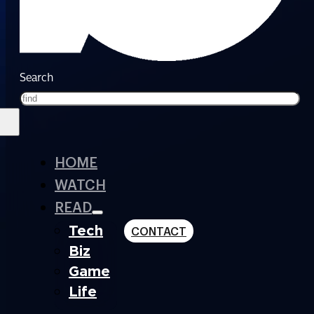
Search
HOME
WATCH
READ
Tech
CONTACT
Biz
Game
Life