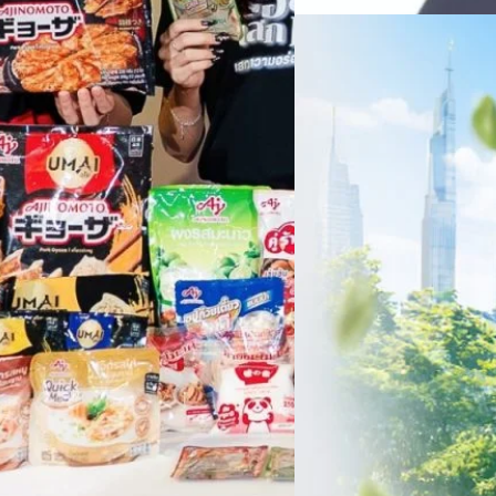
06/08/2026
ครบรอบ 6 ปี สำนักข่
TRANSITION ถกแนวทางป
เนื่องในโอกาสครบรอบ 6 ปี ส
เปลี่ยนมุมมองเกี่ยวกับการเปล
ประยุกต์ใช้ได้จริง จากผู้แทน
ประเทศไทยควรปรับตัวอย่างไร ? 
ทั้งในมิติของภาครัฐ ภาคธุรกิ
รัตนาภรณ์ ศรีนวลจันทร์
| 1 da
เศรษฐกิจ ปรับห่วงโซ่คุณค่า แล
โดย ศาสตราจารย์ ดร. ยศชนัน 
Read More
วิทยาศาสตร์ วิจัยและนวัตกรร
สามารถนำ Green Tech มาใช้เพ
วรรธน์ นิลกิจศรานนท์ รองประ
Tech
Biz
Game
horts
Cars
Corporate
Articles