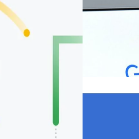
31/03/2018
Google ประกาศยุติให้
Google แจ้งจะปิดให้บริการ "G
ผ่าน Google Developers Blog ว่
Google ยังคงให้บริการจัดการ 
ไป
2562 โดยหลังวันดังกล่าวลิงก์เ
พัฒนาที่ใช้ Goo.gl ตั้งแต่วัน
เดิมทีจะให้มีผลในวันที่ 25 สิงหาคม
ณัชธนัท จุโฬทก
| 3051 days 
ก่อนวันดังกล่าวเท่านั้นที่สามา
"จะถูกรักษาไว้" และจะทำงานเป็นปกติ
2019 โดยหลังวันดังกล่าวลิงก์เด
Read More
26/08/2016
Goo.gl บริการย่อ URL 
Design แล้ว
Google ทยอยเปลี่ยนหน้าตาของบ
บริการย่อลิงก์ Goo.gl ให้เป็น
ศุภกานต์ เหล่ารัตนกุล
| 3633 