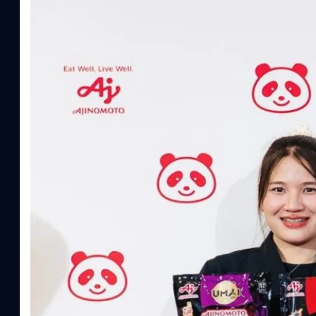
Read More
อายิโนะโมะโต๊ะ เผยยุทธศาสตร์ Food Technology 
“AminoScience” เจาะอินไซต์ผู้บริโภคและ B2B
บริษัท อายิโนะโมะโต๊ะ (ประเทศไทย) จำกัด จัดงาน The Heartbeat b
แนวคิดการดำเนินธุรกิจและการพัฒนาผลิตภัณฑ์ที่ขับเคลื่อนด้วยเท
ผู้บริโภค ท่ามกลางการเติบโตของตลาด Health & Wellness ในประเทศไท
บาท หรือคิดเป็นสัดส่วนราว 8% ของผลิตภัณฑ์มวลรวมในประเทศ (GDP
ความรู้หลักรูปแบบผลิตภัณฑ์ / โซลูชันกลุ่มเป้าหมายหลักNutrition
ประโยชน์จากกรดอะมิโน)aminoVITAL, AminoNITE,