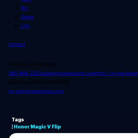
Biz
Game
Life
Contact
ฝ่ายขาย และการตลาด
085-848-2253
sales@shownolimit.com
http://m.me/beart
สมัครงาน/ฝึกงาน ติดต่อได้ที่
hr-ga@shownolimit.com
Tags
| Honor Magic V Flip