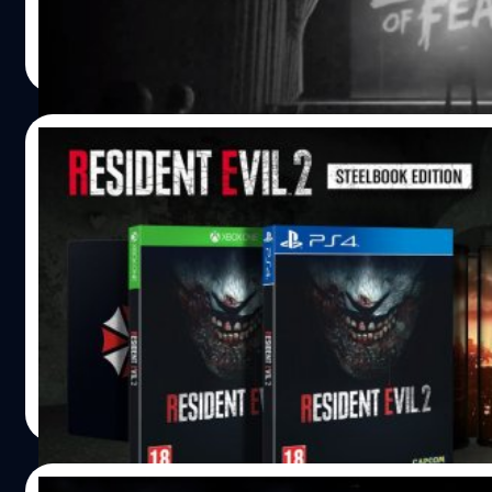
หนังแนวระทึกขวัญชื่อดังอย่าง Alfred Hitchcock และ Georg
ศุภกร ประเสริฐศิลป์
| 2841 days ago
Melies พร้อมทั้งปล่อยทีเซอร์ตัวอย่างแรกออกมาให้ชมกัน
Read More
https://youtu.be/UeMtj6CuXPE ในเกม Layers of Fear 2 ผู้เ
จะได้สัมผัสกับบรรยากาศอันน่าขนลุก ที่คับแคบชวนให้อึดอัด รู้
หวาดกลัวและระแวงไปกับสภาพแวดล้อมที่สามารถเปลี่ยนแปล
25/10/2018
ตลอดเวลา อ้างอิง
Resident Evil 2 Remake เผยชุดกล่องเหล็กข
โซนยุโรป
สำหรับแฟนเกม Resident Evil 2 Remake ที่อยากสะสมแบบกล
เหล็ก เตรียมเสียเงินกันได้เลย เพราะล่าสุด ค่ายเกม Capcom ไ
รายละเอียดชุด SteelBook Edition หรือชุดสะสมแบบกล่องเหล็
จะวางจำหน่ายบนแพลตฟอร์ม PlayStation 4 และ Xbox One
เฉพาะโซนยุโรปเท่านั้น
ศุภกร ประเสริฐศิลป์
| 2842 days ago
https://twitter.com/RE_Games/status/10551116813306
Read More
ชุด SteelBook Edition ประกอบด้วย ตัวเกมหลัก กล่องเหล็กที่
ภาพหน้าปกเป็นรูปปากอันน่าสยดสยองของซอมบี้ ส่วนภาพปก
ในเป็นรูปเมือง Raccoon City และ DLC ชุด Elza Walker ของส
23/10/2018