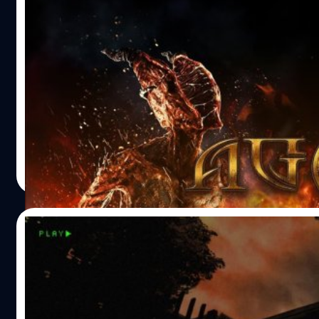
แดง Claire Redfield Resident Evil 2 Remake มีกำหนดวาง
จำหน่ายอย่างเป็นทางการในวันที่ 25 มกราคม 2019 อ้างอิง
เกมสุดสยอง Agony เวอร์ชั่น Unrated เตรียม
จำหน่ายบน Steam 31 ตุลาคมนี้
หากใครที่คิดว่าเกม Agony เวอร์ชั่นเก่ายังไม่สยองพอและกำล
เวอร์ชั่นแบบไม่เซ็นเซอร์อยู่ล่ะก็ เตรียมเสียเงินกันได้เลย เพราะ
Madmind Studio ทีมพัฒนาได้ประกาศเตรียมวางจำหน่ายเกม
Agony เวอร์ชั่นแบบไม่เซ็นเซอร์ ที่มีชื่อว่า Agony Unrated บน
แพลตฟอร์ม Steam ในวันที่ 31 ตุลาคมนี้ และผู้ที่มีตัวเกมเวอร์ชั
ศุภกร ประเสริฐศิลป์
| 2844 days ago
อยู่ก่อนแล้วก็จะได้รับส่วนลดถึง 90% เมื่อซื้อตัวเกมเวอร์ชั่นใหม
Read More
https://youtu.be/euwq7ihPHI4 Agony Unrated จะมาพร้อ
การปรับปรุงตัวเกมครั้งใหญ่และเพิ่มฟีเจอร์ใหม่ๆ เช่น เพิ่มราย
ละเอียดของตัวละครและเทกเจอร์, ปรับปรุงระบบพัฒนาตัวละ
13/08/2018
ปรับปรุงการแสดงผลของแสงให้สมจริงมากขึ้น ,เพิ่มศัตรูใหม่, เ
กับดักแบบใหม่, เพิ่มสภาพแวดล้อมแบบใหม่และมีฉากจบที่แต
Bandai Namco ปล่อยทีเซอร์ปริศนาบอกใบ้เก
กันถึง 8 แบบในโหมดเนื้อเรื่อง อ้างอิง
สยองขวัญตัวใหม่
ค่ายเกม Bandai Namco ได้ปล่อยทีเซอร์เกมสยองขวัญตัวใหม