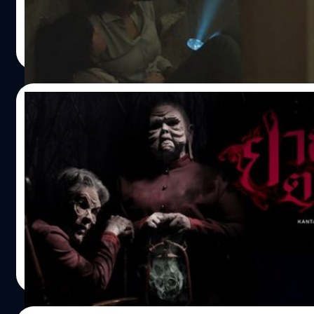
วิทยาศาสตร์อยู่เสมอ ซึ่งแน่นอนครับเมื่อลองดีอยากเจอผี ทั้ง
คะแนนสูงถึง 8.1/10 ก่อนจะถูกกระชากมาหนึ่งเน่าแบบไม่ได้รัง
จะได้เจอตามหลักหนังผี ในเรื่องเล่าฝั่งผีนั้นก็มีหลากหลายคา
อะไรจริงจัง ปัจจุบันคาอยู่ที่ 98% ความดีงามของมันยังทำให้
ธนพล น้อยชูชื่น
| 3584 days ago
เตอร์ตั้งแต่ ยักษ์ ผีนักเรียนที่ใส่ขาเหล็กและมักปรากฏกายที่ตึก
อังกฤษที่มีหนังเยี่ยมๆออกมาในหนึ่งปีก็เยอะ แต่กลับเลือกหนังเรื
Read More
เก่า พร้อมเสียงถามเหยื่อว่า อยู่ไหน ซึ่งหากใครตอบรับมันก็จะ
ส่งเข้าชิงออสการ์สาขาหนังต่างประเทศยอดเยี่ยมด้วย ว่ากันขนา
ฆ่าตรงที่มันเคยถูกกลั่นแกล้งจนตาย ภาวดี ผีดาวชมรมดนตรี
แล้ว เหมือนมีแรงลึกลับบางอย่างเชื้อชวนให้เราต้องลองเสี่ยงไม
ที่ใครไปเล่นฟรุต 9 โน้ตที่หน้ากระจกที่เธอถูกฆ่าตายจะถูกเธอส
สนใจหน้าหนังเข้าไปลองหลอนกันดูล่ะครับ ว่ามันมีดีอะไร หนังเ
06/09/2016
จนถึงแก่ความตายตามกัน ผีห้องสมุด ที่หากใครไปตะโกนเสียง
ด้วยการเล่าภูมิหลังของเรื่อง ว่าเกิดในปี 1988 ปีที่ประเทศอิหร่
ห้องสมุดยามค่ำคืน จะมีเสียงชู่ให้เงียบดังมา จากนั้นผีห้องสมุ
กำลังสู้รบกับประเทศอิรักในสงคราม 8 ปี (1980-1988) โดยจุด
ยายกะลา ตากะลี: ฟื้นตำนานซีรีส์เขย่าขวัญหลัง
ติดตามคนๆนั้นเพื่อเปิดใบหน้าของมันให้ชมก่อนตาย และสุดท้
กำเนิดของสงครามนี้ต้องย้อนไปตั้งแต่ปี 1979 เมื่ออิหร่านเกิดก
ละคร
ตำนานผีอาคาร 3 ที่เล่าว่าจะมีห้องๆหนึ่งที่เปิดไฟทิ้งไว้ ใครก็ตา
เปลี่ยนแปลงปฏิวัติวัฒนธรรมในประเทศ กลายมาเป็นรัฐอิสลาม
ไปปิดมันจะเจอผีใส่หน้ากากไล่ล่าจนตาย…
แท้จริง นายรูฮุลลอฮ์ โคมัยนี ได้ก้าวขึ้นมาเป็นทั้งผู้นำประเทศแ
เคยจำบรรยากาศนอนตัวขดในผ้าห่ม เอานิ้วมือปิดตา ขนหัวลุก
ผู้นำศาสนาพร้อมกัน โดยเขามีนโยบายขยายอิทธิพลของศาสน
ละครสั้นสยองขวัญที่มีผี หรือเหตุการณ์เหนือธรรมชาติ ซึ่งน่าก
อิสลามนิกายชีอะฮ์ของอิหร่านให้กว้างไกลไปในประเทศเพื่อนบ
แบบไม่บันยะบันยัง ในช่วงรายการทีวีหลังละครภาคค่ำกันได้มั้
และกลุ่มประเทศตะวันออกกลาง เป็นเรื่องก็ตรงประเทศอิรักที่อย
เมื่อก่อนนี่ฮิตมากพอถึงคืนวันอังคาร วันพุธ ต้องจับกลุ่มเพื่อนหร
กันแถมมีปมเรื่องข้อพิพาทชายแดนมาก่อนแล้ว ดันมีประชากรส
น้องมาล้อมวงดูทุกสัปดาห์ บรรยากาศเหล่านั้นเริ่มห่างหายไป 
ธนพล น้อยชูชื่น
| 3620 days ago
ใหญ่นับถือนิกายชีอะฮ์ แต่กลุ่มผู้ปกครองประเทศอิรักน่ะนับถือ
รายการเจ้าหลักในตอนนี้อย่าง คนอวดผี ก็ยังไม่ตอบโจทย์ควา
Read More
นิกายหนึ่งคือนิกายซุนนี ผู้นำอิรักสายแข็งกร้าวในตอนนั้นอย่าง
กลัวแบบเก่าๆได้พอ ปีนี้ช่อง 7 สี ที่เคยมีผลงานรายการสยองขวั
ดัม ฮุสเซน ก็ไม่พอใจสิครับ ที่อิหร่านทำให้ประชาชนกระด้าง
เคยคุกคามหัวจิตหัวใจคนดูในช่วงค่ำคืนหลังละครจบมาแล้ว ทั้
กระเดื่องกระทบความมั่นคง แต่พี่แกไม่ได้เลือกทำแค่บ่นออกม