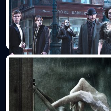
ไพรัช คุ้มวัน ที่เคยร่วมงานกับเจ้าพ่อฮิปสเตอร์สุดเทพอย่าง เต๋
นวพล ธำรงรัตนฤทธิ์ โดยเขาเคยกำกับภาพให้หนังดี ๆ มัน ๆ
https://www.youtube.com/watch?v=YFXHfEqMcis&t=8s
อย่าง Mary is Happy,Marry is Happy นอกจากนี้ยังรวมถึงกำ
เหมาะสำหรับ ผู้ชื่นชอบหนังหรือซีรีส์สยองขวัญและแฟนนิยาย
ภาพใน 36 หนังเรื่องแรกของเต๋ออีกด้วย เมื่อต้องทำหน้าที่กำก
คลาสสิค ผู้สร้างสรรค์ จอห์น โลแกน (เขียนบท 007 Skyfall, 
ในเรื่องนี้ ด้านงานกำกับภาพไพรัชจึงไว้ใจให้ ภิไธย สมิตสุต ที่
Last Samurai และ Gladiator) รางวัล : ซีรีส์ใหม่น่าจับตามอง
งานระดับอินเตอร์ทั้งเวทีประกวดและงานเบื้องหลังหนังดังฮอลลี
Critic Choice Television Awards 2014 และรางวัลด้านออก
Mano Wanawerusit
| 3431 days ago
ที่มาถ่ายทำในบ้านเรามากมายมารับผิดชอบไป ซึ่งการที่ต้องถ่า
งานสร้างยอดเยี่ยม ดนตรีประกอบยอดเยี่ยม และแต่งหน้าทำ
Read More
ข้อจำกัดอย่างการห้ามตั้งขาตั้งกล้องและใช้ทีมใหญ่ตามข้อต
ยอดเยี่ยมจาก Bafta TV Craft 2015 ออกอากาศช่อง showtim
การใช้พื้นที่ ทำให้ภิไธยเลือกใช้เลนส์อนามอฟิกที่ทำให้ได้ภาพ
Sky และระบบสตรีมมิง ที่ Netflix, HOLLYWOOD HD และ ifli
เหมาะกับการถ่ายแบบแฮนด์เฮลด์อีกด้วย นอกจากนี้ในฉากลอ
SEASON1 http://watch.hollywood-
07/03/2017
ยังได้ สมศักดิ์ ศรีสวัสดิ์ เจ้าพ่อลองเทคของสหมงคล ที่มีผลงา
hdtv.com/contentcollections/1002528 SEASON2
อย่างฉากลองเทคแอ็กชั่นตึก 4 ชั้นยาว 4 นาทีใน ต้มยำกุ้ง มาช่
http://watch.hollywood-
Don’t Knock Twice: หนังผีที่นั่งเดาตอนจบโ
กำกับในฉากต้นเรื่องให้เป็นพิเศษอีก เรียกว่าชื่อชั้นด้านทีมงาน
hdtv.com/contentcollections/1001932 SEASON3
สนุก
หายห่วงได้ล่ะ ไม่พอในด้านบทหนัง ยังเป็นโปรเจคที่ใช้ทีมงาน
http://watch.hollywood-
เวลาฟูมฟักกันมานานกว่า 3 ปีทีเดียว จนได้ผู้กำกับไพรัชมาสรุ
hdtv.com/contentcollections/1045579 เมื่อความชั่วร้ายปก
Don't Knock Twice ดูหน้าหนังเชื่อว่าทุกคนคงคิดว่าเป็นหนังเ
สอดแทรกประสบการณ์ส่วนตัวลงไป เกิดเป็นหนังอย่างที่ได้รับ
ท้องถนนของลอนดอน มีเพียงเหล่าผู้กล้าที่พร้อมทดสอบศรัทธ
จากทั้งชื่อทีมงานที่เราไม่รู้จักเลยสักคน ทั้งผู้กำกับ คาราดอก ด
ตอนนี้…
เผชิญหน้าปีศาจร้ายทั้ง เซอร์มัลคอล์ม (ธีโมธี ดัลตัน) พ่อผู้ทุกข
บริว. เจมส์ คนเขียนบท มาร์ค ฮักเคอร์บี กับ นิค ออสทเลอร์ ซึ่
ทรมาน เมื่อลูกสาวหายตัวไปอย่างลึกลับ โดยเขาได้รับความช่
ทั้งหมดไม่มีผลงานที่เคยเข้าบ้านเราให้ได้จดจำเลย ที่ดูมีเครดิต