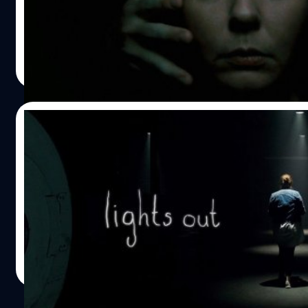
ถ้าลองเข้าไปดูแชนนอลยูทูบที่โชว์ผลงานส่วนตัวของแกแล้ว ต้
บอกว่ามีงานหลอนๆให้ชมกันแบบรัวเลยๆทีเดียว เรียกว่ากะเอาด
ทางนี้แต่ไหนแต่ไรเลยล่ะ นับเป็นคนมีไอเดียในการหลอกชาวบ้
ธนพล น้อยชูชื่น
| 3672 days ago
ล้ำๆ ประยุกต์เอาจากไลฟ์สไตล์และความเชื่อร่วมสมัยมาอยุ่ใน
Read More
ได้ลงตัวมากๆ วันนี้เลยจะขอแนะนำหนังสั้นตัวพีคๆของเฮียแกม
ชมทั้ง 8 เรื่อง 8 รสกันเลย ม่ะ!! 1. Cam Closer
https://www.youtube.com/watch?v=wwp4NjBybVc เมื่อ
13/07/2016
สาวเอามือถือไอโฟนถ่ายรูปแอปเปิ้ล แต่ดันมองไม่เห็นลูกแอปเป
หน้าจอทั้งๆที่แอปเปิ้ลมันก็วางอยู่บนโต๊ะที่เดิม เหตุการณ์เริ่มส
Lights Out: จะรออะไร เปิดไฟนอนสิครับ บรึ๋ย
ขวัญ เมื่อเธอเริ่มกวาดกล้องไปรอบๆตัว และพบว่ากล้องมือถือ
เธอ ดันไปจับภาพบางอย่างที่ตาปกติมองไม่เห็นเข้าด้วยนี่สิ!! หน
Lights Out เป็นหนังผีสไตล์ใหม่ด้วยคอนเซ็ปท์ที่จัดจ้านมากๆ 
เรื่องแรกก่อนที่จะไปทำ Lights Out จนได้ทั้งรางวัลทั้งคำชื่นช
ผีกลัวแสงสว่าง ที่แบบผลุบๆ โผล่ๆ ตามการเปิดปิดไฟ ซึ่งไอเดียน
เรื่องนี้แซนด์เบิร์ก เริ่มใช้บริการเกิร์ลเฟรนด์ของตัวเองอย่าง Lo
โดดเด้งมาตั้งแต่สมัยยังเป็นหนังสั้นชื่อเรื่องเดียวกันของผู้กำกับ
Losten ที่น่าจะกลายเป็นอีกลายเซ็นของผู้กำกับไปแล้วล่ะ เรียก
David F. Sandberg แล้ว เชื่อว่าบางคนคงเคยได้ชมหนังสั้นสุด
บารมีกันเลยล่ะ การถ่ายทำก็เน้นในบ้านของทั้งคู่ เรียกว่าเป็นหนั
เรื่องนี้ผ่านตากันบ้างแล้วแน่ๆ
ธนพล น้อยชูชื่น
| 3676 days ago
ที่ทำกันสองคนเอามันล้วนๆเลยล่ะ เดาเอาว่าคงเกิดจากไปเห็น
Read More
สักคนใช้มือถือถ่ายรูปอาหารก่อนกิน จนขยายกลายเป็นพล็อตที
กล้องมือถือมาเล่นได้น่าขนลุกดีเหมือนกัน คอนเซ็ปต์นี้อาจมีคุ้