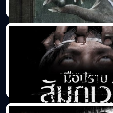
เหลือจาก…
บ้างก็มีเพียงสองนักแสดงนำอย่าง เคที แซคฮอฟ ที่เคยได้รางว
ธนพล น้อยชูชื่น
| 3438 days ago
การเล่นสมทบในทีวีซีรีส์เรื่อง Battlestar Galactica (2004) แ
Read More
หน้าผ่านตาในหนังใหญ่อย่าง Riddick (2013) และ Oculus (2
กับอีกหนึ่งนักแสดงนำอย่าง ลูซี่ บอยน์ตัน ที่เพิ่งมีบทนำในหนั
ฮิตอย่าง Sing Street (2016) ของผู้กำกับ จอห์น คาร์นีย์ นอกนั
06/02/2017
เป็นนักแสดงที่มีบทแบบเกือบลืมหน้าทั้งนั้นอย่างนักแสดงอังกฤ
โมแรน ที่เคยมีบทเป็นหนึ่งในพ่อมดนักต้อนใน Harry Potter an
มือปราบสัมภเวสี The Lost Case: จากรายการ
Deathly Hallows (2010) ทั้ง 2 พาร์ท นอกนั้นที่เหลือนี่ก็ไม่รู้จ
หมอผีสู่หนังสยองแนวฟาวด์ฟุตเทจเรื่องแรก
ไฮไลท์ของหนังสำหรับคอหนังสายผีปีศาจ อาจเป็นนักแสดงสเ
ไทย ไสยไสยวัยรุ่นชอบ
เวียร์ โบเทต ที่หาหน้าในกูเกิ้ลดูก็คงไม่คุ้น เพราะพี่แกนิยมเล่นเ
หลายคนน่าจะเคยได้ยินรายการทีวีชื่อ มือปราบสัมภเวสี แต่บ
ผีเป็นหลักเลย ถ้าวงการโมชั่นแคปเจอร์มี แอนดี้ เซอร์คิส เป็น
อาจจะคุ้ยเคยกับชื่อ หมอปลา แทน รายการนี้ก็ว่าด้วยหมอปลาที
วงการผีก็มีโบเทตนี่ล่ะเป็นไอดอลเช่นกัน เรียกว่าพี่แกคืบคลา
ว่ามีพลังพิเศษสัมผัสเรื่องลี้ลับได้ หมอปลาก็ได้ร่วมกับทีมงาน
หลอนมาตั้งแต่ผีใน Mama (2013) หรืออย่างใน The Conjurin
ตระเวนช่วยเหลือผู้คนที่ประสบปัญหาอันเนื่องมาจากการโดนภู
หรือสัมภเวสีรังควาน โดยมีบริษัทกันตนาได้ถ่ายทำและนำมาอ
ธนพล น้อยชูชื่น
| 3467 days ago
อากาศทางช่องไทยรัฐทีวี ประเทศไทยมีผู้ป่วยอยู่ราวๆ 5 แสนค
Read More
นี้กว่า 1 แสนคนเชื่อว่าป่วยเพราะสัมภเวสี - เกริ่นนำจากหนัง เอ
ว่าเชื่อหรือไม่คงแล้วแต่วิจารณญาณส่วนบุคคลครับ แต่ที่น่าส
คือ ทางค่ายกันตนา โมชั่น พิคเจอร์ส ผู้ผลิตรายการดังกล่าวที่
13/01/2017
มาเอาดีกับโปรเจคหนังสยองขวัญทั้ง ห้องหุ่น และ อวสานโลก