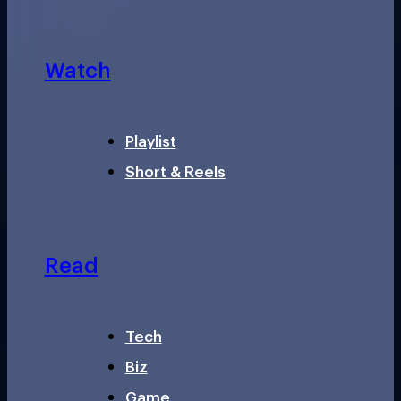
Watch
Playlist
Short & Reels
Read
Tech
Biz
Game