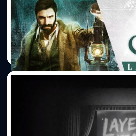
ระทึกไปกับตัวอย่างใหม่ของ Call of Cthulhu
ค่ายเกม Focus Home Interactive ได้ปล่อยตัวอย่างใหม่ของเ
Call of Cthulhu ความยาวประมาณ 2 นาทีออกมาให้ชมกัน ซึ่ง
ตัวอย่างใหม่นี้จะเผยให้เห็นจิตรกรสาว Sarah Hawkins กำลังห
บางสิ่งบางอย่างที่น่าสะพรึงกลัว https://youtu.be/hjarh35
Call of Cthulhu เป็นเเกมแนวจิตวิทยา สืบสวน สยองขวัญ ที่ได้
ศุภกร ประเสริฐศิลป์
| 2840 days ago
แรงบันดาลใจมาจากผลงานของนักเขียนชื่อดัง H.P. Lovecraft ผู
Read More
จะได้รับบทเป็นนักสืบเอกชน Edward Pierce ต้องเดินทางไปยัง
Darkwater เพื่อสืบสวนคดีฆาตกรรมปริศนาของ Sarah Hawki
และครอบครัวของเธอ Call of Cthulhu มีกำหนดวางจำหน่ายอ
26/10/2018
เป็นทางการในวันที่ 30 ตุลาคมนี้ อ้างอิง
Bloober Team ประกาศเปิดตัวเกมสุดหลอน
Layers of Fear 2
หลังจากที่มีข่าวว่า Bloober Team ทีมพัฒนากำลังซุ่มทำโปรเจ็ค
มีชื่อว่า Project Melies มาตั้งแต่เดือนมีนาคม ล่าสุดค่ายเกม 
Media และ Bloober Team ทีมพัฒนาได้ประกาศเปิดตัว Layer
Fear 2 เกมสุดหลอนที่ได้รับแรงบันดาลใจมาจากผลงานของผู้ก