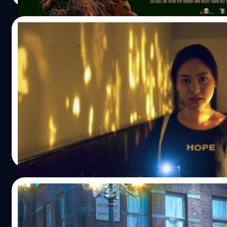
เรื่องนี้หรือเปล่า
29/03/2017
สยามสแควร์: ไม่ใช่หนังรัก ไม่เชิงหนังผี และมีดี
แค่การเป็นหนังไทย
สยามสแควร์ คือหนังจากเลือดใหม่ของค่ายสหมงคลฟิล์มที่หลัง
ซบเซาลงพอตัว แต่จากหน้าหนังที่ปล่อยมาทำให้เราคาดหวังไ
สมควรว่าสหมงคลน่าจะกลับมาทวงแถวหน้าของวงการหนังไทย
อีกครั้ง ด้วยองค์ประกอบที่ฉีกแนวไปจากหนังเรื่องอื่น ๆ ในตลาด
การผสมแนววัยรุ่นวัยเรียนกับแนวสยองขวัญ บนพื้นที่ที่ทุกคนคุ
ธนพล น้อยชูชื่น
| 3417 days ago
หรือมีประสบการณ์ร่วมอย่าง สยามสแควร์ฯ ที่เป็นทั้งแหล่งช็อปป
Read More
และเรียนพิเศษมาไม่ว่ายุคไหน ๆ พร้อมกับคำถามว่าถ้าสยามที่
รู้จักมีอีกด้านหนึ่งที่แสนลึกลับล่ะ? ด้วยภาพแบบทันสมัยกับพล็
มีกลิ่นความเชื่อโบราณ ๆ กลายเป็นความขัดกันที่น่าสนใจขึ้นมา
15/03/2017
เดียว และความเห็นหลังจากได้รับชมแล้ว ต้องบอกว่านี่คืองาน
ไทยที่กล้าลองสูตรใหม่ ๆ และฉลาดในการเล่ามากที่สุดเรื่องหนึ
รวมเหล่าเซเลบนรกแตกใน Penny Dreadful
ขณะนี้เลยครับ นี่เป็นผลงานการกำกับเต็มตัวเรื่องแรกของ ป้อง
(2014-2016) เรื่องเล่าเขย่าขวัญ