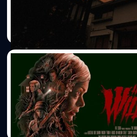
เว็บไซต์ที่มีชื่อว่า "Summer Horror Project" เว็บไซต์นี้มี meta
keywords หรือคำอธิบายเนื้อหาสั้นๆว่า “Zombie” และ “Horr
นอกจากนี้เมื่อกดปุ่มแชร์เนื้อหาไปยังไทม์ไลน์บนเฟซบุ๊กหรือทว
เตอร์จะได้พบกับข้อความว่า “เว็บไซต์ปริศนาได้ปรากฏขึ้นมาอย
ศุภกร ประเสริฐศิลป์
| 2915 days ago
ลึกลับ? บางสิ่งกำลังจะเกิดขึ้นในช่วงฤดูร้อนนี้ . .” ทีเซอร์ปริศนาท
Read More
ปรากฏอยู่บนเว็บไซต์นี้ จะเผยให้เห็นบ้านร้างที่มีบรรยากาศวังเ
กลัว ซึ่งถูกบันทึกเป็นไฟล์วิดีโอชื่อว่า “domas-SCENE01” และมีว
30 สิงหาคม 2018 ปรากฏอยู่ที่ด้านล่างขวาของจอ ซึ่งอาจจะเป
20/04/2017
บอกใบ้ถึงวันเปิดตัวเกมก็เป็นได้ อย่างไรก็ตาม เราคงต้องรอต
ข่าวกันต่อไปครับ อ้างอิง
From a House on Willow Street: รวมมิตรหน
สยองที่คิดถึง
หนังเรื่องนี้คือหนังสยองขวัญที่ทำให้ชวนนึกถึงหนังสยองยุคเก่
หลายเรื่อง คือเอามาอย่างละนิดละหน่อย ก็เหมือนที่โปสเตอร์ห
มาดูตั้งใจสื่อให้ย้อนไปยุคเก่า ๆ จะจัดประเภทหนังก็คงไม่พ้น
หนังสยองเกรดบี ที่เอาไปเทียบชั้นหนังเกรดเอยุคใหม่แบบพวก
Conjuring อะไรแบบนั้นไม่ได้ แต่ด้วยความที่ตลาดมันขาดหนั
ธนพล น้อยชูชื่น
| 3395 days ago
แบบแหวะ ๆ คัลท์ ๆ มานาน หนังเรื่องนี้ก็มาบรรเทาความเสี้ยน
Read More
ได้พอประมาณ อ่านถึงตรงนี้คงพอจะรู้นะว่าคุณจะเหมาะกับหน