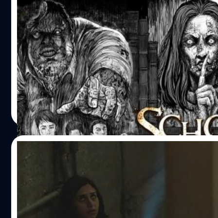
สวย รวมถึงรายการสยองอย่าง ยายกะลาตากะลี และล่าสุด มิติ
School Tales เรื่องผีมีอยู่ว่า: หนังผีคอนเซปต์ด
มืด ก็ได้เลือกหนึ่งในเหตุการณ์ปริศนาในรายการดังกล่าวที่ยังไม
ที่มาพร้อมการแสดงอันน่าอึดอัด
บอกเล่าที่ใด มาทำเป็นหนังยาวในชื่อ มือปราบสัมภเวสี: The Lo
Case โดยงานนี้ได้ โต๊ด-ชยัญ อิทธิจตุพร ผู้กำกับใหม่แห่งค่ายก
School Tales เรื่องผีมีอยู่ว่า งานหนังผีจากค่ายไฟว์สตาร์ที่ส่งห
ตนา ที่เคยมีผลงานหนังสั้นเฉลิมพระเกียรติ เทิดเกล้า เรื่อง ก
มาให้คนไทยดูประจำ ดีๆก็มีงานคลาสสิคอย่าง ลองของ (2548
ภินิหาร มากำกับ พร้อมนักแสดงโนเนมเพื่อความสมจริงทั้งสิ้น
เปนชู้กับผี (2549) มาคราวนี้จับผู้กำกับหน้าใหม่อย่าง ภาส พั
https://www.youtube.com/watch?v=tczvY6nMC8w จุดข
กำจร ที่เคยมีผลงานอย่าง รักจัดหนัก (2554) และซีรีส์ ฝัน / เป
สำคัญนอกจากการอิงรายการทีวีชื่อดังแล้ว ยังเป็นการที่นำเสน
/ โลก (The Change Company) (2557) มาขายไอเดียหนังผีแน
ธนพล น้อยชูชื่น
| 3491 days ago
หนังเป็น Found Footage/Horror เรื่องแรกของเมืองไทย ใครน
แปลกที่ไม่ค่อยคุ้นเคยในบ้านเราดู ส่วนจะเป็นอย่างไรนั้น เรื่องมี
Read More
นี้ไม่ออกก็จำพวกหนังอย่าง The Blair Witch Project (1999) ที
ว่า.. School Tales เล่าถึงโรงเรียนแห่งหนึ่งซึ่งมีตำนานผีประจำ
เป็นต้นตำหรับแนวนี้นั่นล่ะครับ หลักๆก็มักเล่าเรื่องคล้ายกันว่า
โรงเรียนมากมาย ในวันหนึ่งสมาชิกชมรมดุริยางค์ของโรงเรียนกล
ฟุตเทจวิดีโอที่อาจเกี่ยวเนื่องกับเรื่องลึกลับหรือคดีที่มีคนตาย
หนึ่งทำการจุดเทียนเล่าเรื่องผี แบบในพวกเรื่องเล่าญี่ปุ่นที่เล่าจ
12/10/2016
หายตัวไป เมื่อนำมาเปิดดูก็พบว่าผู้ที่ถ่ายวิดีโอดังกล่าวได้เข้าไป
เรื่องก็เป่าเทียนให้ดับไปหนึ่งเล่ม โดยแต่ละคนก็ประกอบด้วยคู่เ
เผชิญกับสถานการณ์แปลกประหลาดที่ไม่อาจอธิบายได้…
จอมกลั่นแกล้งอย่างเน็ต และฝ่ายที่ถูกแกล้งเล่นประจำอย่าง ท็อ
Under the Shadow สะดุ้งแรง หลอนชวนคิด
เพื่อนสนิทสองสาวที่มีเรื่องผิดใจกันอย่าง เมย์ และ ครีม สุดท้าย
เพื่อนปากเก่งอย่าง สอง และ พีท โดยการกระทำของทั้งหมดอยู
Under the Shadow เป็นหนังผีที่มีโปสเตอร์ราวกับหนังเกรดบี แ
สายตาของ โอม รุ่นพี่หัวหน้าชมรมที่ไม่มีน้องคนไหนเคารพ กับ 
หนังมาแรงด้วยการโปรโมทว่าเป็นหนังผีที่ดีเยี่ยม กระแสวิจารณ
เพื่อนสาวคนสนิทของโอมที่แสนลึกลับและหมกตัวอยู่ในห้องช
งดงามอย่างเว็บมะเขือเน่าก็ยื้อคะแนนไว้แรงถึง 100% เต็ม เฉลี