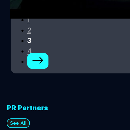
คล้ายๆ แต่ในปี 2013 นั้น ก็น่าจะยังถือว่าสยองขวัญแหวกแนวด
ล่ะ 2. Lights Out https://www.youtube.com/watch?
v=FUQhNGEu2KA&index=6 หญิงสาวกำลังปิดไฟเข้านอน แต
1
แปลกที่พอเธอปิดไปจะเห็นเงาร่างคนยืนอยู่ในความมืด แต่พอเ
ไฟเช็กดูร่างนั้นก็หายไป แต่พอลองเปิดๆปิดๆย้ำดูให้แน่ใจ…
2
3
4
PR Partners
See All