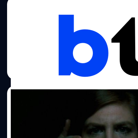
ลี้ลับ ชั่วโมงพิศวง ซึ่งสืบสานรายการแนวเดียวกันระดับตำนานทั
01/09/2016
นี่สิ แต่สั่งเปิดสงครามบุกอิหร่านไม่ต้องทันตั้งตัวกันเลยครับ งาน
หลายอย่าง ชมรมขนหัวลุก อาถรรพ์วันอาทิตย์ เขย่าขวัญวันพุธ
เลยเกิดการทิ้งบอมบ์ใส่กันเป็นว่าเล่นยาวไป บทเกริ่นนำประมา
โดยได้ทางค่ายกันตนา ที่เชี่ยวชาญในวงการโทรทัศน์มาอย่าง
Abattoir: หนังสยองขวัญที่หาวแล้วหาวอีก
นาทีของหนังนี่ คือกุญแจถอดรหัสหนังทั้งเรื่องนั่นเลยครับ แนะ
ยาวนานมาผลิตให้ และได้ เต๊นท์-กัลป์ กัลย์จาฤก บอสใหญ่แห่
ทดไว้ในใจระหว่างดูหนังแล้วจะสนุกกับการตีความมากขึ้นด้วย 
ตนา โมชั่น พิคเจอร์ส ที่เคยทำหนัง ห้องหุ่น มาแล้ว มานำทัพท
ถือเป็นอีกหนึ่งภาพยนตร์ที่คอหนังหลายคนจับตามองไม่น้อยเ
ได้ผู้กำกับหน้าใหม่สายเลือดเปอร์เซียนแท้อย่าง บาบัก อันวารี
ผู้กำกับจากหนัง อวสานโลกสวย ผลิตซีรีส์จบในตอนที่ชื่อ ยา
สำหรับ Abattoir โดยเฉพาะการมีชื่อของ Darren Lynn Bousma
บิวท์หนังเรื่องแรกของตัวเองด้วยงบจำกัดตามสไตล์หนังโนเนม แ
ตากะลี https://www.youtube.com/watch?v=CUTFp93L3s
กำกับเจ้าของผลงานโหดขั้นสุดที่คอหนังรู้จักกันดีอย่าง Saw 
แกก็ใช้ไอเดียเข้าสู้ สร้างเรื่องราวที่ผสมผสานจุดแข็งของหนัง
ยายกะลา ตากะลี เป็นชื่อของเจ้าที่เจ้าทางตามคติการนับถือผี
2, 3, 4 นั่งแท่นนำทัพหนังเรื่องแนวสยองขวัญเรื่องใหม่ (ชื่อภา
ตะวันออกกลางที่ดราม่าเข้มข้นสมจริง รวมถึงแนวคิดของผีอิส
บรรพบุรุษของกลุ่มชนชาวไทดั้งเดิม ก่อนที่พุทธศาสนาจะเข้าม
ไทย: บ้านกักผี) ซึ่งน่าสนใจทีเดียวว่าจะยังคงความซาดิสต์เข้มข้
ณัฐพันธ์ ส่งวิรุฬห์
| 3626 days ago
อย่าง ญิน ที่แปลกหูแปลกตาผู้ชมทั่วไป รวมเข้ากับการเดินเรื่
หลายในดินแดนแถบนี้ แต่เดิมเชื่อว่าเป็นผีผู้สร้างโลก โดยทั้งคู่ไ
ได้แค่ไหน
หนังผีฮอลลีวู้ดที่เป็นมาตรฐานสากลโลก และการใส่รหัสสัญญะ
Read More
มนุษย์ขึ้นเป็นคู่แรก ต่อมาพอความเชื่อทางพุทธและพราห์มเข้า
จากประสบการณ์ในวัยเด็กของตนให้สายนักคิดได้ออกกำลังส
แทนที่ ทั้งสองจึงกลายเป็น ผีผู้คุมเหล่าผีทั้งหลายในป่าช้า หรือท
ไม่ให้ไร้สาระเกินไป ซึ่งทำออกมาได้กลมกล่อมมากๆ นี่ล่ะครับท
บางทีพวกหมอผีจะเรียกว่า นายป่าช้า ยายกะลา ตากะลี จัดเป็นผี
16/07/2016
หนังผีเรื่องหนึ่งกลายเป็นหนังล่ารางวัลขึ้นมาได้ หนังเล่าถึง ชิเ
อิทธิพลสูงในทางไสยศาสตร์ ก่อนที่หมอผีจะเข้าไปทำกิจอันใด
ในป่าช้า จะต้องบวงสรวงนายป่าช้าก่อนว่าจะยินยอมให้ทำกิจนั้
สยองต่อเนื่องรัวๆ กับรวมผลงานหนังสั้นจากผู้
หรือไม่ (เช่น การขุดศพเพื่อเอาน้ำเหลืองศพไปทำน้ำมันพลาย
กำกับ Lights Out
เป็นต้น) ถ้านายป่าช้าไม่ยอม หรือไม่พอใจในเครื่องเซ่นไหว้ หม
คนๆนั้นก็จะไม่สามารถทำพิธีต่อไปได้…
David F. Sandberg ผู้กำกับหนัง Lights Out ที่กำลังหลอกห
ดูในโรงช่วงนี้ แม้จะมีผลงานทำหนังยาวได้เพียงเรื่องเดียวก็ตา