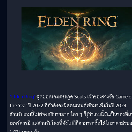
‘Elden Ring’
สุดยอดเกมตระกูล Souls เจ้าของรางวัล Game o
the Year ปี 2022 ที่กำลังจะมีคอนเทนต์เข้ามาเพิ่มในปี 2024
สำหรับเกมนี้ไม่ต้องอธิบายมาก ใคร ๆ ก็รู้ว่าเกมนี้มันเป็นของที่เ
เมอร์ควรมี แต่สำหรับใครที่ยังไม่มีก็สามารถซื้อได้ในราคาส่วน