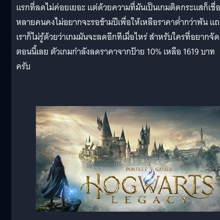
แรกที่ลดไม่ค่อยเยอะ แต่ด้วยความที่มันเป็นเกมติดกระแสก็เชื่อ
หลายคนคงไม่อยากจะรอข้ามปีเพื่อให้เหลือราคาต่ำกว่าพัน แ
เราก็ไม่รู้ด้วยว่าเกมมันจะลดอีกทีเมื่อไหร่ สำหรับใครที่อยากจัด
ตอนนี้เลย ตัวเกมกำลังลดราคาจากป้าย 10% เหลือ 1619 บาท
ครับ