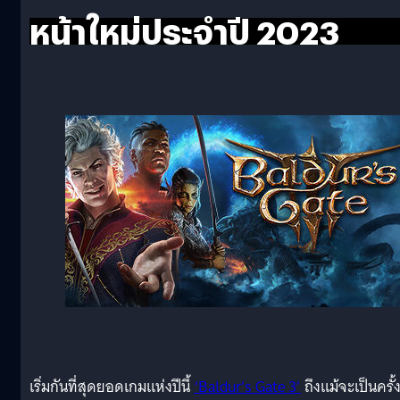
หน้าใหม่ประจำปี 2023
เริ่มกันที่สุดยอดเกมแห่งปีนี้
‘Baldur’s Gate 3’
ถึงแม้จะเป็นครั้