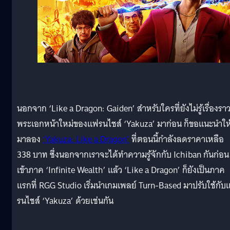
นอกจาก ‘Like a Dragon: Gaiden’ สำหรับใครที่ยังไม่รู้เรื่องรา
พระเอกหน้าใหม่ของแฟรนไชส์ ‘Yakuza’ มาก่อน ก็ขอแนะนำให
มาลอง
‘Yakuza: Like a Dragon’
ที่ตอนนี้กำลังลดราคาเหลือ
338 บาท ซึ่งนอกจากเราจะได้ทำความรู้จักกับ Ichiban กันก่อน
เข้าภาค ‘Infinite Wealth’ แล้ว ‘Like a Dragon’ ก็ยังเป็นภาค
แรกที่ RGG Studio เริ่มนำเกมเพลย์ Turn-Based มาปรับใช้กับ
รนไชส์ ‘Yakuza’ ด้วยเช่นกัน