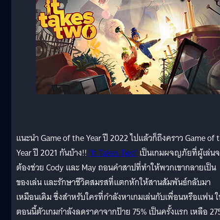
แนะนำ Game of the Year ปี 2022 ไปแล้วก็ถึงคราว Game of 
Year ปี 2021 กันบ้าง!!
‘It Takes Two’
เป็นเกมผจญภัยที่ผู้เล่น
ต้องช่วย Cody และ May ถอนคำสาปที่ทำให้พวกเขากลายเป็น
ของเล่น และรักษาชีวิตสมรสที่แตกหักให้สานสัมพันธ์กลับมา
เหมือนเดิม ซึ่งสำหรับใครที่กำลังหาเกมเล่นกับเพื่อนหรือแฟน ใ
ตอนนี้ตัวเกมกำลังลดราคาจากป้าย 75% เป็นครั้งแรก เหลือ 27