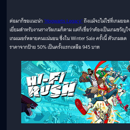
ต่อมาก็ขอแนะนำ
‘Hogwarts Legacy’
ถึงแม้จะไม่ใช่ที่เกมยอด
เยี่ยมสำหรับงานรางวัลเกมก็ตาม แต่ก็เชื่อว่าต้องเป็นเกมขวัญใ
เกมเมอร์หลายคนแน่นอน ซึ่งใน Winter Sale ครั้งนี้ ตัวเกมลด
ราคาจากป้าย 50% เป็นครั้งแรกเหลือ 945 บาท