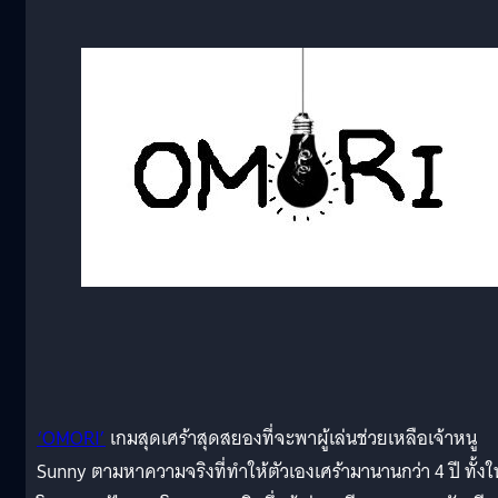
‘OMORI’
เกมสุดเศร้าสุดสยองที่จะพาผู้เล่นช่วยเหลือเจ้าหนู
Sunny ตามหาความจริงที่ทำให้ตัวเองเศร้ามานานกว่า 4 ปี ทั้งใ