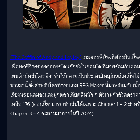
‘The Coffin of Andy and Leyley’
เกมสองพี่น้องที่ต้องกินเนื้
เพื่อเอาชีวิตรอดจากการโดนกักขังในคอนโด ที่มาพร้อมกับคอน
เทนต์ ‘บัดสีบัดเถลิง’ ทำให้กลายเป็นประเด็นใหญ่บนเน็ตเมื่อไม่
นานมานี้ ซึ่งสำหรับใครที่ชอบเกม RPG Maker ที่มาพร้อมกับเนื้
เรื่องหลอนสมองและมุกตลกเสียดสีหนัก ๆ ตัวเกมกำลังลดราค
เหลือ 176 (ตอนนี้สามารถเข้าเล่นได้เฉพาะ Chapter 1 – 2 สำหร
Chapter 3 – 4 จะตามมาภายในปี 2024)