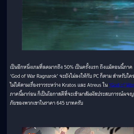
เป็นอีกหนึ่งเกมที่ลดมากถึง 50% เป็นครั้งแรก ถึงแม้ตอนนี้ภาค
‘God of War Ragnarok’ จะยังไม่ลงให้กับ PC ก็ตาม สำหรับใครท
ไม่ได้ตามเรื่องราวระหว่าง Kratos และ Atreus ใน
‘God of War
ภาคนี้มาก่อน ก็เป็นโอกาสดีที่จะเข้ามาสัมผัสประสบการณ์ผจญ
ภัยของพวกเขาในราคา 645 บาทครับ