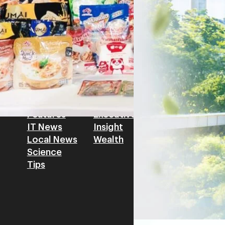
โดย ศาสตราจารย์ ดร. ยศชนัน 
Read More
วิทยาศาสตร์ วิจัยและนวัตกรร
สามารถนำ Green Tech มาใช้เพ
วรรธน์ นิลกิจศรานนท์ รองประ
Tech
Biz
Game
horts
Cars
Corporate
Articles
Features
Executive
Game News
IT News
Insight
Reviews
Local News
Wealth
Science
Tips