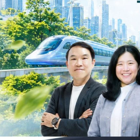
วงศ์สวัสดิ์รองนายกรัฐมนตรีและรัฐมนตรีว่าการกระทรวงการอุดมศึกษา
ม Green Transitioning: Decarbonize Unlockร่วมสำรวจแนวทางที่ภาคธุรกิจ
ื่อลดการปล่อยคาร์บอน และเดินหน้าสู่เป้าหมาย Net Zero พบกับ คุณปัณ
ธานกรรมการบริหาร ฝ่ายวิศวกรรมโครงสร้างบริษัท…
Life
SOCIAL MEDIA
Environment
Health
People
Instagram
Trends
Wellness
Facebook