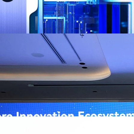
ิวงการสาธารณสุขไทยด้วย AI เปิดตัว 4 นวัตกรรมเปลี่ยน
่อการแพทย์ในประเทศไทย
หัวเว่ย จัดงาน “Huawei AI+ Healthcare Summit” ภายใต้งาน Huawei
t 2026 รวมผู้นำด้านนโยบายสาธารณสุข ผู้บริหารโรงพยาบาลชั้นนำ และ
ยและจีน ร่วมขับเคลื่อนอนาคตของระบบสาธารณสุขไทยด้วยนวัตกรรมและ
กาศความร่วมมือครั้งสำคัญเพื่อยกระดับ Healthcare Ecosystem ของ
เตอร์ จาง ประธานกลุ่มธุรกิจการศึกษาและสาธารณสุขต่างประเทศ บริษัท หัว
o
ถึงความมุ่งมั่นของหัวเว่ยในการสนับสนุนการเปลี่ยนผ่านสู่ยุคดิจิทัลของระบบ
คโนโลยี AI ในการยกระดับคุณภาพการให้บริการทางการแพทย์ให้เข้าถึง
ภายใต้แนวคิด “AI for Health, Health for All” “วันนี้ปัญญาประดิษฐ์กำลังเข้า
ธารณสุขอย่างรวดเร็ว หัวเว่ยมีประสบการณ์ตรงจากการพัฒนาแพลตฟอร์ม
ต่โครงสร้างพื้นฐานด้านคอมพิวติงไปจนถึงโซลูชัน AI สำหรับผู้ป่วย บุคลากร
พยาบาล ซึ่งได้พิสูจน์ผลสำเร็จแล้วในโรงพยาบาลชั้นนำอย่างโรงพยาบาล
/69 โต 18% ลุย AI–Cloud–Green Energy สร้างฐาน