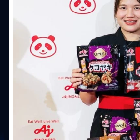
ประโยชน์จากกรดอะมิโน)aminoVITAL, AminoNITE,