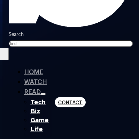
Search
HOME
WATCH
READ
Tech
CONTACT
Biz
Game
Life