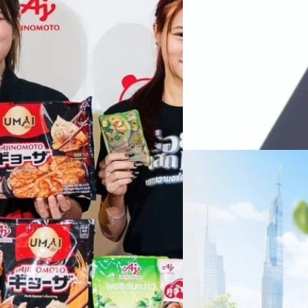
หลายแห่งในจีน เราเชื่อมั่นว่าค
Recurring Revenue เ
บาท/หุ้น
บริษัท ซินเน็ค (ประเทศไทย) 
ไตรมาส 2 และงวด 6 เดือนแรกข
เติบโตของรายได้อย่างมีนัยสำค
ไม่ได้รับสิทธิปันผล (XD) วันท
ธิดา มงคลสุธี ประธานเจ้าหน้าที
ทีมคอนเทนต์ BT
| 1 days ago
แรกบริษัทเดินหน้าขับเคลื่อน 
สินค้าไอที สู่การเป็น Digital 
Read More
สัดส่วนธุรกิจที่มีมูลค่าเพิ่ม
06/08/2026
ครบรอบ 6 ปี สำนักข่
TRANSITION ถกแนวทางป
เนื่องในโอกาสครบรอบ 6 ปี ส
เปลี่ยนมุมมองเกี่ยวกับการเปล
ประยุกต์ใช้ได้จริง จากผู้แทน
ประเทศไทยควรปรับตัวอย่างไร ? 
ทั้งในมิติของภาครัฐ ภาคธุรกิ
รัตนาภรณ์ ศรีนวลจันทร์
| 1 da
เศรษฐกิจ ปรับห่วงโซ่คุณค่า แล