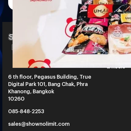
Watch
Playlists
S
& Reels
6 th floor, Pegasus Building, True
Digital Park 101, Bang Chak, Phra
Khanong, Bangkok
10260
085-848-2253
sales@shownolimit.com