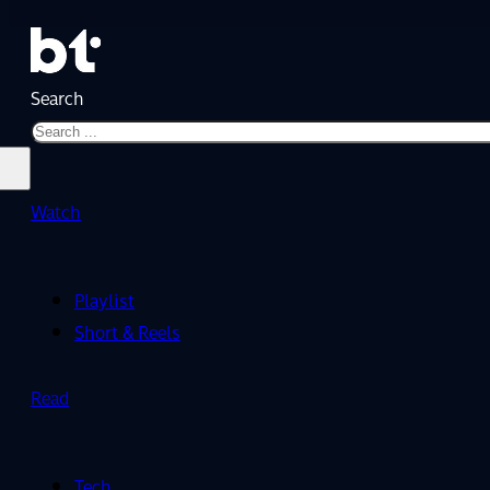
Search
Watch
Playlist
Short & Reels
Read
Tech