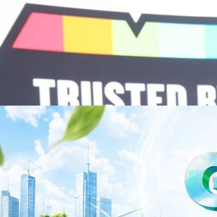
วามร่วมมือระหว่างหัวเว่ยกับพันธมิตรไทยในวันนี้จะช่วยผลักดันวิสัยทัศน์…
ร่งเครื่อง New Growth Engine พร้อมจ่ายปันผล 0.10
จำกัด (มหาชน) หรือ SYNNEX โชว์ผลการดำเนินงานแข็งแกร่ง กำไรสุทธิ
องปี 2569 เติบโต 17.8% และ 17.7% จากช่วงเดียวกันของปีก่อน สูงกว่าการ
ัญ พร้อมประกาศจ่ายเงินปันผลระหว่างกาล 0.10 บาทต่อหุ้น โดยกำหนดวันที่
ี่ 19 สิงหาคม 2569 และกำหนดจ่ายเงินปันผลวันที่ 2 กันยายน 2569 นางสาวสุ
่บริหาร บริษัท ซินเน็ค (ประเทศไทย) จำกัด (มหาชน) เปิดเผยว่า ในช่วงครึ่งปี
Business Transformation อย่างต่อเนื่อง ผ่านการยกระดับจากผู้จัดจำหน่าย
Infrastructure Platform เพื่อรองรับการเติบโตของเศรษฐกิจ AI โดยมุ่งเพิ่ม
 ควบคู่กับการขยายเครือข่ายพันธมิตรเทคโนโลยีระดับโลก…
าว TODAY เปิดเวทีใหญ่ SUSTAIN CITY: THE GREEN
รับตัวสู่เศรษฐกิจสีเขียวอย่างยั่งยืน
ำนักข่าว TODAY จัดงาน SUSTAIN CITY: THE GREEN TRANSITION เวทีแลก
ี่ยนผ่านสู่เศรษฐกิจและสังคมสีเขียว พร้อมนำเสนอแนวทางที่สามารถนำไป
ภาครัฐ ภาคธุรกิจ และผู้เชี่ยวชาญในหลากหลายสาขา ผ่านประเด็นสำคัญว่า
เพื่อเดินหน้าสู่ความยั่งยืนและบรรลุเป้าหมาย Net Zero อย่างเป็นรูปธรรม
จ การเงิน และพลังงาน Green Transitioning: Shifting Systemพลิกโครงสร้าง
ys ago
ะเชื่อมโยงนโยบายกับเทคโนโลยี เพื่อขับเคลื่อนประเทศไทยสู่เศรษฐกิจสีเขียว