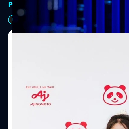
PR Partners
See All
07/08/2026
ทีมคอนเทนต์ BT
| 4 hours ago
Read More
อายิโนะโมะโต๊ะ เผยยุทธศาสตร์ Food Technology 
“AminoScience” เจาะอินไซต์ผู้บริโภคและ B2B
บริษัท อายิโนะโมะโต๊ะ (ประเทศไทย) จำกัด จัดงาน The Heartbeat b
แนวคิดการดำเนินธุรกิจและการพัฒนาผลิตภัณฑ์ที่ขับเคลื่อนด้วยเท
ผู้บริโภค ท่ามกลางการเติบโตของตลาด Health & Wellness ในประเทศไท
บาท หรือคิดเป็นสัดส่วนราว 8% ของผลิตภัณฑ์มวลรวมในประเทศ (GDP
ความรู้หลักรูปแบบผลิตภัณฑ์ / โซลูชันกลุ่มเป้าหมายหลักNutrition