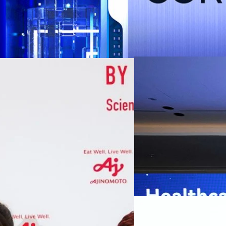
07/08/2026
หัวเว่ยเดินหน้าปฏิวัต
เกมเร่งเครื่อง AI เพื
กรุงเทพฯ, 7 สิงหาคม 2569 — 
Thailand Digital & AI Summi
ชูเทคโนโลยี
พันธมิตรด้านเทคโนโลยีจากไท
ปัญญาประดิษฐ์ (AI) พร้อมประ
ประเทศอย่างเป็นทางการ นายปี
y “AminoScience” ร่วมเปิดเผย
ทีมคอนเทนต์ BT
| 7 hours ag
เว่ย เทคโนโลยี่ จำกัด ได้กล่าว
คโนโลยีทางอาหาร และข้อมูลพฤติกรรม
สาธารณสุขไทย และบทบาทของเท
Read More
ประชาชนได้อย่างทั่วถึงมากขึ้น 
ย ซึ่งมีมูลค่ามากกว่า 1.5 ล้านล้าน
มาเปลี่ยนแปลงอุตสาหกรรมสา
06/08/2026
) กลุ่มธุรกิจเทคโนโลยีและองค์
ข้อมูลสุขภาพแบบครบวงจร ตั้งแ
ทางการแพทย์ และผู้บริหารโรง
 & Well-beingAminoScience (การใช้
SYNNEX โชว์กำไร Q2