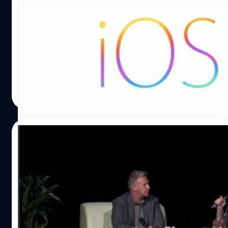
iOS 9 เพื่อให้ผู้ใช้ง่ายต่อการ update ตัว OS
iOS 9 มีฟีเจอร์ ลบ - ลงแอพฯใหม่แบบอัตโนมัติ เพื่อรองรับ
การ update ระบบปฏิบัติการบนเครื่องที่เหลือพื้นที่ในเครื่องไม่
พอ
DHANES KAEWMANEE
| 4063 days ago
Read More
11/06/2015
เข้าใจตรงกันนะ?! Phil Schiller ไขข้อข้องใจ
เกี่ยวกับ ความจุ , ขนาด และ แบตเตอรี่ของ
iPhone
Phil Schiller ตอบปัญหาเกี่ยวกับ iPhone เรื่องต่างๆ เช่น
ทำไมความจุต้องเริ่มต้นที่ 16 GB หรือ ทำไม iPhone ต้องทำ
ออกมาให้เครื่องบางๆ เป็นต้น ในรายการ Talk show อย่าง
Daring Fireball