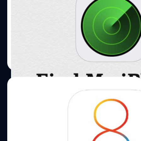
Find My iPhone ออกฟีเจอร์ใหม่ ส่งพิกัด
ล่าสุดอัตโนมัติก่อนที่แบตฯจะหมด
แอพพลิเคชั่น "Find My iPhone" ออกฟีเจอร์ใหม่ ที่จะส่งพิกัด
ล่าสุดออกไปอัตโนมัติก่อนที่แบตเตอรี่จะหมด
DHANES KAEWMANEE
| 4334 days ago
Read More
24/09/2014
iOS 8 เปิดตัวดี ไม่ถึงสัปดาห์ก็ครองสัดส่วน
การใช้งานบน Apple device ได้ถึง 46 %
iOS 8 ออกมาไม่นาน แต่ก็ยึดพื้นที่สัดส่วนบนอุปกรณ์ Apple
device ไปกว่า 46 % แล้ว