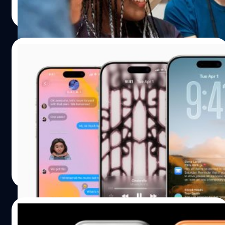
อมลวรรณ ศรัทธานนท์
| 326 days ago
อันดับ 3 ของโลกเลยทีเดียว ส่วนประเทศที่ผลิตแทนทาลัมได้
ด้วยปัจจัยหลาย ๆ อย่างที่ทำให้ตัดสินใจเปลี่ยนเครื่องหรือ
Read More
มากที่สุดคือ สาธารณรัฐประชาธิปไตยคองโก ตามมาด้วย
ย้ายค่าย ก็มาจากเหตุผลส่วนตัวของแต่ละคนทั้งนั้น แต่วันนี้
สาธารณรัฐรวันดา ซึ่งเป็นประเทศเพื่อนบ้าน โดยทั้งสอง
BT beartai จะพาทุกคนไปเจาะลึกดูว่า แท้จริงแล้วคนใช้
ประเทศนี้ แร่โคลแทนจะถูกขุดโดยคนงานเหมืองท้องถิ่นเป็น
โทรศัพท์อย่างเรา ๆ ต้องใช้ยังไงมันถึงจะคุ้มที่สุด แล้วต้องใช้
16/09/2025
หลัก โคลแทนถูกนำไปใช้ทำอะไรในสมาร์ตโฟน ? โคลแทน
ไปนานแค่ไหน ถึงควรเปลี่ยนเครื่อง จะเปลี่ยนทุก ๆ ปี หรือ
และธาตุที่อยู่ในนั้นอย่างนิโอเบียมและแทนทาลัม ถูกนำไปใช้
นาน ๆ เปลี่ยนทีดี ใช้โทรศัพท์ยังไงให้คุ้ม นาน ๆ เปลี่ยนที หรือ
ไม่ต้องตกใจ ! Apple เผยเรื่องปกติที่แบตฯ
ในหลายอุตสาหกรรม เช่น อิเล็กทรอนิกส์, เหล็ก และอุปกรณ์
เปลี่ยนทุกปี ? เรามาตอบคำถามแรกกันดีกว่า ว่าใช้โทรศัพท์ยัง
หมดไว-เครื่องร้อนหลังอัปเดต iOS 26
ทางการแพทย์ หลังจากการสกัดจากแร่โคลแทนแล้ว
ไงให้คุ้ม แล้วควรเปลี่ยนโทรศัพท์ทุก ๆ กี่ปีดี ต้องบอกก่อนว่า
แทนทาลัมจะถูกนำมาใช้ในอุปกรณ์อิเล็กทรอนิกส์…
ความคุ้มหรือไม่คุ้มส่วนหนึ่งเป็นเรื่องของความรู้สึก ย้อนกลับ
สำหรับใครที่อัปเดต iOS 26 ไปแล้วเจออาการแบตฯ หมดเร็ว
ไปตอนเราทุกคนตัดสินใจซื้อ บางคนก็อยากได้เพราะด้วย
เครื่องร้อน หรือใช้งานแล้วรู้สึกกระตุก ไม่ต้องกังวลไปครับ
สเปกของแต่ละรุ่น บางคนก็ตัดสินใจซื้อเพราะแบรนด์ รวมไป
เพราะ Apple ออกมาชี้แจงว่าเป็นเรื่องปกติที่เกิดขึ้นหลังการ
ถึงเลิฟในดีไซน์หรือสีสันสะดุดตา หรืออาจจะเป็นปัจจัยเรื่อง
อัปเดตซอฟต์แวร์ครั้งใหญ่ สาเหตุที่ทำให้เกิดอาการเหล่านี้ก็
ราคา ทว่าด้วยโทรศัพท์ในสมัยนี้สเปกโหด ราคาดี…
คือ Apple ยืนยันว่าอาการเหล่านี้จะค่อย ๆ หายไปเอง เมื่อ
อมลวรรณ ศรัทธานนท์
| 327 days ago
ระบบทำงานเบื้องหลังเสร็จสมบูรณ์ และบริษัทก็กำลังทำงาน
Read More
อย่างต่อเนื่องเพื่อปรับปรุงและเพิ่มประสิทธิภาพของฟีเจอร์
ต่าง ๆ เพื่อให้ผู้ใช้ได้รับประสบการณ์ที่ดีที่สุดโดยไม่กระทบต่อ
แบตเตอรี่
13/09/2025