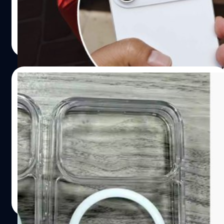
อีกหนึ่งรุ่นในตระกูลคงหนีไม่พ้น iPhone 17 Pro คาดว่าจะมา
พร้อมกับการเปลี่ยนแปลงด้านดีไซน์ที่สำคัญ โดยมีการ
ออกแบบกล้องหลังใหม่ในรูปแบบ "Camera bar" ที่ยืดออก
อมลวรรณ ศรัทธานนท์
| 466 days ago
แนวนอนคล้ายกับ Google Pixel 9 ซึ่งแตกต่างจากดีไซน์กล้อง
Read More
สามเหลี่ยมในรุ่นก่อน ๆ นอกจากนี้ ยังมีการปรับปรุงด้านวัสดุ
โดยอาจเปลี่ยนจากกรอบไทเทเนียมเป็นอะลูมิเนียม เพื่อความ
เบาและความทนทานที่ดีขึ้น และมีรายงานว่า iPhone 17 Pro
10/04/2025
จะมีสีใหม่ชื่อ "Sky Blue" ซึ่งได้รับแรงบันดาลใจจากท้องฟ้า
ในยามเช้า สีนี้เคยใช้ใน MacBook Air รุ่นล่าสุด และอาจกลาย
ภาพหลุดเคส iPhone 17 Pro เผยมาพร้อม
เป็นสีเด่นของ iPhone รุ่นนี้ ซึ่งล่าสุดแอ็กเคานต์ใน X (Twitter)
โมดูลกล้องหลังขนาดใหญ่ชัดเจน
ชื่อ @MajinBuOfficial ได้มีการปล่อยภาพหลุดตัวเครื่องเต็ม
ๆ ออกมา ซึ่งมีความเป็นไปได้สูงเพราะว่าเก็งแม่นทุกปี iPhone
Sonny Dickson ได้เปิดเผยภาพเคสของ iPhone 17 Pro ซึ่งดู
17 Pro ถ้าตามคาดจะใช้ชิป A19 Pro ที่ผลิตด้วยกระบวนการ
เหมือนว่าจะมีดีไซน์โมดูลกล้องหลังขนาดใหญ่ตรงตามข่าวลือ
3…
มากมายที่หลุดมาก่อนหน้านี้
ปรีดี ฤกษ์วลีกุล
| 486 days ago
Read More