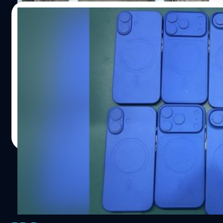
22/03/2025
หลุดตัวอย่าง iPhone 17 Series ที่ด้านหลัง
อาจดีไซน์ด้วยวัสดุโลหะและกระจก
ในช่วงไม่กี่วันที่ผ่านมา เราได้เห็นภาพตัวอย่างของ iPhone 17
ซึ่งเผยดีไซน์แบบใหม่ที่จะเปลี่ยนไปจาก iPhone ในอดีต และ
ในวันนี้ก็มีภาพของตัวอย่าง iPhone 17 Series หลุดออกมา
เพิ่มเติมแล้ว
ภควัต ขจิตวิชยานุกูล
| 505 days ago
Read More