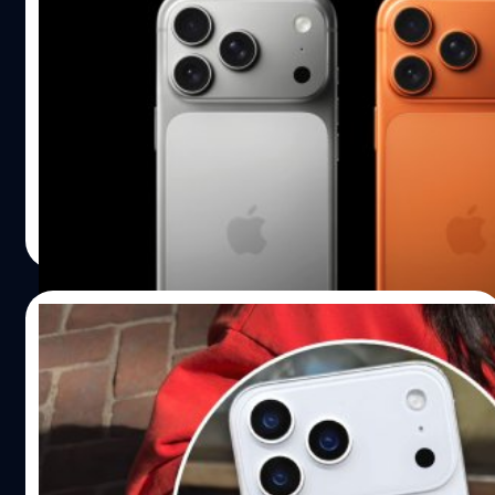
ส่องค่าเปลี่ยนแบตเตอรี่และหน้าจอ iPhone 17
ทั้ง 3 รุ่น และ iPhone Air ว่าแพงขนาดไหน ?
Apple ได้เปิดเผยค่าใช้จ่ายสำหรับบริการซ่อมแซม iPhone 17,
iPhone Air, iPhone 17 Pro และ iPhone 17 Pro Max ที่หมด
ประกัน
ปรีดี ฤกษ์วลีกุล
| 330 days ago
Read More
30/04/2025
หลุด iPhone 17 Pro เต็ม ๆ อาจมาพร้อมสีใหม่
“Sky Blue” สีเดียวกันกับ MacBook Air
หลังมีข่าวลือให้เราเห็นกันมาตลอดก็ทำให้ iPhone 17 เป็นหนึ่ง
ในสมาร์ตโฟนที่ถูกจับตามองมากที่สุดในปี 2025 แต่ตัวคุ้มค่า