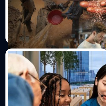
เปล่า ?
ทุกครั้งที่มีสมาร์ตโฟนรุ่นใหม่ออก หลายคนมักเกิดความรู้สึก
อยากเปลี่ยนมือถือขึ้นมา ไม่ว่าจะเป็นการเปลี่ยนตามกระแส
หรืออาจแค่อยากใช้อะไรที่อัปเดตใหม่ ๆ ขณะที่บางคนเลือกที่
จะเปลี่ยนมือถือด้วยความจำเป็น เช่น ใช้ทำงาน หรือรอจนสมา
ร์ตโฟนเครื่องเก่าพังจนแทบใช้งานไม่ได้แล้วถึงค่อยเปลี่ยน
อมลวรรณ ศรัทธานนท์
| 324 days ago
การเปลี่ยนโทรศัพท์ทุกปีไม่ว่าจะด้วยเหตุผลอะไร อาจมีเรื่องที่
Read More
เราต้องตระหนักรู้ไว้ในฐานะมนุษย์ผู้อาศัยอยู่บนโลกใบนี้ ในแง่
ของทรัพยากรธรรมชาติและสิทธิมนุษยชน การผลิตอุปกรณ์
อิเล็กทรอนิกส์ ต้องใช้ส่วนประกอบสำคัญที่ใช้แรงงานคน
17/09/2025
อย่างมหาศาล นอกจากพลาสติกและอะลูมิเนียม ยังมีแร่ "โคล
แทน" (Coltan) ซึ่งเป็นหัวใจสำคัญของอุปกรณ์อิเล็กทรอนิกส์
[บทความ] ใช้สมาร์ตโฟนยังไงให้คุ้มที่สุด นาน ๆ
โดยเฉพาะสมาร์ตโฟนยุคใหม่ทุกเครื่อง โคลแทนประกอบด้วย
เปลี่ยนที หรือ เปลี่ยนทุกปี ?
ธาตุสำคัญสองชนิดคือ นิโอเบียม (Niobium) และ แทนทาลัม
(Tantalum) โดยส่วนใหญ่จะถูกขุดโดยคนงานเหมืองท้องถิ่น
ทุกครั้งที่มีการเปิดตัวสมาร์ตโฟนรุ่นใหม่ โดยเฉพาะ iPhone ผู้
ซึ่งใช้แรงงานคนเป็นหลักและต้องทำงานในสภาพแวดล้อมที่
ใช้หลายรายมักจะนำเครื่องเก่าไปขายหรือเอาไปเทิร์นเป็น
ลำบาก ประเทศผู้ผลิตนิโอเบียมรายใหญ่ที่สุดคือ บราซิล ซึ่งมี
จำนวนมาก เพื่อแลกมาซึ่งสมาร์ตโฟนรุ่นใหม่ล่าสุด สาวก
สัดส่วนการผลิตถึง 90% ของโลก นอกจากนี้ บราซิลยังมีแหล่ง
iPhone ที่แท้จริงส่วนใหญ่ก็จะเปลี่ยนกันทุก ๆ ปีอยู่แล้ว หรือ
แร่โคลแทนจำนวนมาก และเป็นผู้ผลิตแทนทาลัมรายใหญ่
บางคนมีการย้ายจาก Android มาเป็น iPhone ก็มี แต่อาจจะ