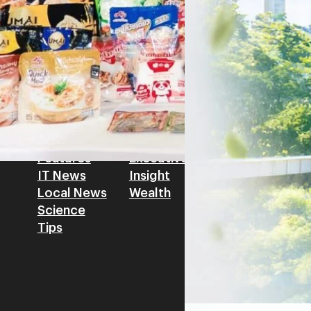
โดย ศาสตราจารย์ ดร. ยศชนัน 
Read More
วิทยาศาสตร์ วิจัยและนวัตกรร
สามารถนำ Green Tech มาใช้เพ
วรรธน์ นิลกิจศรานนท์ รองประ
Tech
Biz
Game
horts
Cars
Corporate
Articles
Features
Executive
Game News
IT News
Insight
Reviews
Local News
Wealth
Science
Tips