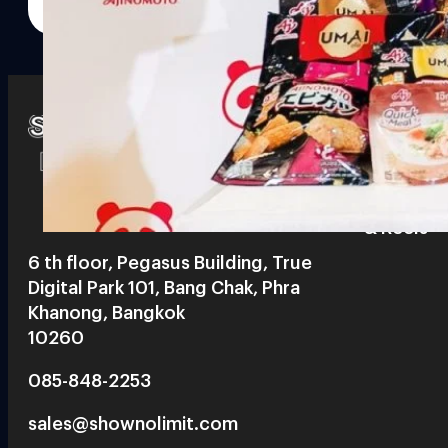
Watch
Playlists
S
& Reels
6 th floor, Pegasus Building, True
Digital Park 101, Bang Chak, Phra
Khanong, Bangkok
10260
085-848-2253
sales@shownolimit.com