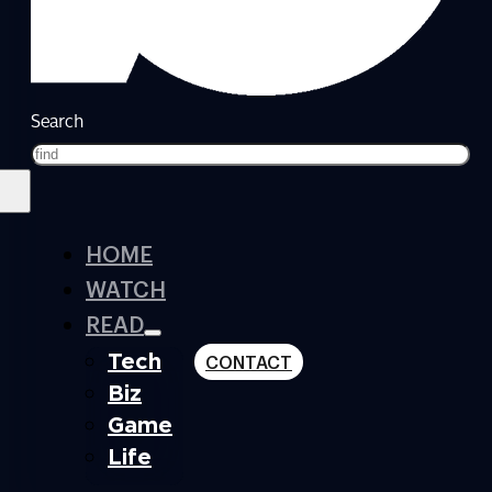
Search
HOME
WATCH
READ
Tech
CONTACT
Biz
Game
Life