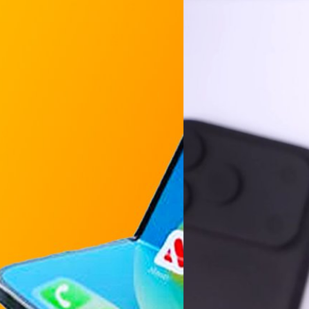
11/03/2025
หลุดออกมาอีกแล้ว ! ดีไ
Apple คาดว่าจะเปิดตัว iPhone 17
บางกว่ารุ่น iPhone 6 ที่มีควา
จากข้อมูลล่าสุด Ice Univers
ลูมิเนียม เสริมความ
6.9 นิ้ว ซึ่งเท่ากับ iPhone 1
Max ต่อมาทาง Ice Universe ได้โ
พิมพ์ศิริ ธัญญาต๊ะหิรัญ
| 514 d
(Ming-Chi Kuo) และ เจฟฟ์ ปู
 จะใช้วัสดุที่ผสมกันระหว่างไทเท
Read More