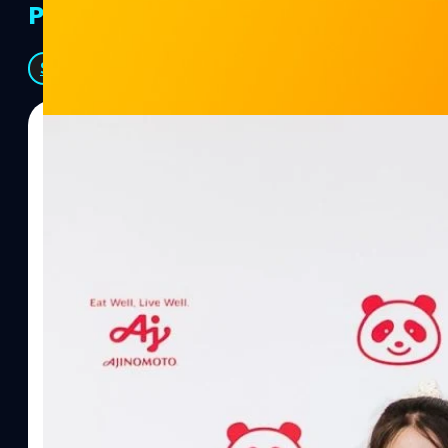
PR Partners
See All
07/08/2026
ทีมคอนเทนต์ BT
| 2 hours ago
Read More
อายิโนะโมะโต๊ะ เผยยุทธศาสตร์ Food Technology 
“AminoScience” เจาะอินไซต์ผู้บริโภคและ B2B
บริษัท อายิโนะโมะโต๊ะ (ประเทศไทย) จำกัด จัดงาน The Heartbeat b
แนวคิดการดำเนินธุรกิจและการพัฒนาผลิตภัณฑ์ที่ขับเคลื่อนด้วยเท
ผู้บริโภค ท่ามกลางการเติบโตของตลาด Health & Wellness ในประเทศไท
บาท หรือคิดเป็นสัดส่วนราว 8% ของผลิตภัณฑ์มวลรวมในประเทศ (GDP
ความรู้หลักรูปแบบผลิตภัณฑ์ / โซลูชันกลุ่มเป้าหมายหลักNutrition