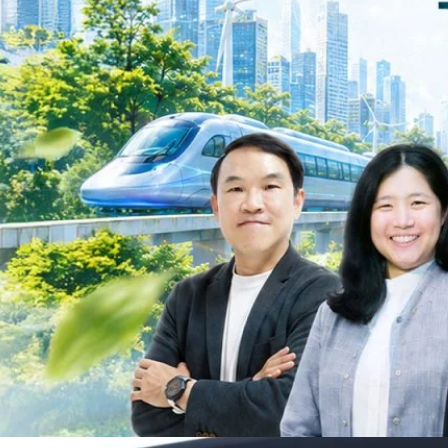
วงศ์สวัสดิ์รองนายกรัฐมนตรีและรัฐมนตรีว่าการกระทรวงการอุดมศึกษา
ม Green Transitioning: Decarbonize Unlockร่วมสำรวจแนวทางที่ภาคธุรกิจ
ื่อลดการปล่อยคาร์บอน และเดินหน้าสู่เป้าหมาย Net Zero พบกับ คุณปัณ
ธานกรรมการบริหาร ฝ่ายวิศวกรรมโครงสร้างบริษัท…
Life
SOCIAL MEDIA
Environment
Health
People
Instagram
Trends
Wellness
Facebook