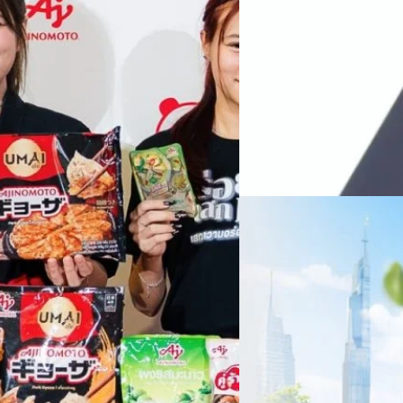
หลายแห่งในจีน เราเชื่อมั่นว่าค
Recurring Revenue เ
บาท/หุ้น
บริษัท ซินเน็ค (ประเทศไทย) 
ไตรมาส 2 และงวด 6 เดือนแรกข
เติบโตของรายได้อย่างมีนัยสำค
ไม่ได้รับสิทธิปันผล (XD) วันท
ธิดา มงคลสุธี ประธานเจ้าหน้าที
ทีมคอนเทนต์ BT
| 1 days ago
แรกบริษัทเดินหน้าขับเคลื่อน 
สินค้าไอที สู่การเป็น Digital 
Read More
สัดส่วนธุรกิจที่มีมูลค่าเพิ่ม
06/08/2026
ครบรอบ 6 ปี สำนักข่
TRANSITION ถกแนวทางป
เนื่องในโอกาสครบรอบ 6 ปี ส
เปลี่ยนมุมมองเกี่ยวกับการเปล
ประยุกต์ใช้ได้จริง จากผู้แทน
ประเทศไทยควรปรับตัวอย่างไร ? 
ทั้งในมิติของภาครัฐ ภาคธุรกิ
รัตนาภรณ์ ศรีนวลจันทร์
| 1 da
เศรษฐกิจ ปรับห่วงโซ่คุณค่า แล