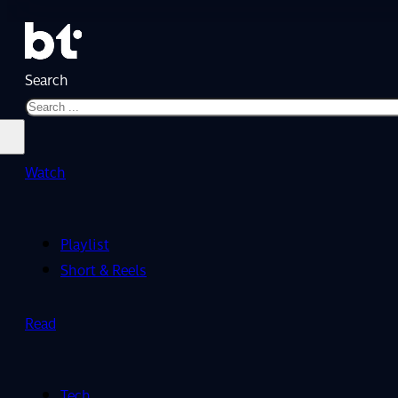
Search
Watch
Playlist
Short & Reels
Read
Tech