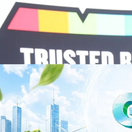
วามร่วมมือระหว่างหัวเว่ยกับพันธมิตรไทยในวันนี้จะช่วยผลักดันวิสัยทัศน์…
ร่งเครื่อง New Growth Engine พร้อมจ่ายปันผล 0.10
จำกัด (มหาชน) หรือ SYNNEX โชว์ผลการดำเนินงานแข็งแกร่ง กำไรสุทธิ
องปี 2569 เติบโต 17.8% และ 17.7% จากช่วงเดียวกันของปีก่อน สูงกว่าการ
ัญ พร้อมประกาศจ่ายเงินปันผลระหว่างกาล 0.10 บาทต่อหุ้น โดยกำหนดวันที่
ี่ 19 สิงหาคม 2569 และกำหนดจ่ายเงินปันผลวันที่ 2 กันยายน 2569 นางสาวสุ
่บริหาร บริษัท ซินเน็ค (ประเทศไทย) จำกัด (มหาชน) เปิดเผยว่า ในช่วงครึ่งปี
Business Transformation อย่างต่อเนื่อง ผ่านการยกระดับจากผู้จัดจำหน่าย
Infrastructure Platform เพื่อรองรับการเติบโตของเศรษฐกิจ AI โดยมุ่งเพิ่ม
 ควบคู่กับการขยายเครือข่ายพันธมิตรเทคโนโลยีระดับโลก…
าว TODAY เปิดเวทีใหญ่ SUSTAIN CITY: THE GREEN
รับตัวสู่เศรษฐกิจสีเขียวอย่างยั่งยืน
ำนักข่าว TODAY จัดงาน SUSTAIN CITY: THE GREEN TRANSITION เวทีแลก
ี่ยนผ่านสู่เศรษฐกิจและสังคมสีเขียว พร้อมนำเสนอแนวทางที่สามารถนำไป
ภาครัฐ ภาคธุรกิจ และผู้เชี่ยวชาญในหลากหลายสาขา ผ่านประเด็นสำคัญว่า
เพื่อเดินหน้าสู่ความยั่งยืนและบรรลุเป้าหมาย Net Zero อย่างเป็นรูปธรรม
จ การเงิน และพลังงาน Green Transitioning: Shifting Systemพลิกโครงสร้าง
ys ago
ะเชื่อมโยงนโยบายกับเทคโนโลยี เพื่อขับเคลื่อนประเทศไทยสู่เศรษฐกิจสีเขียว