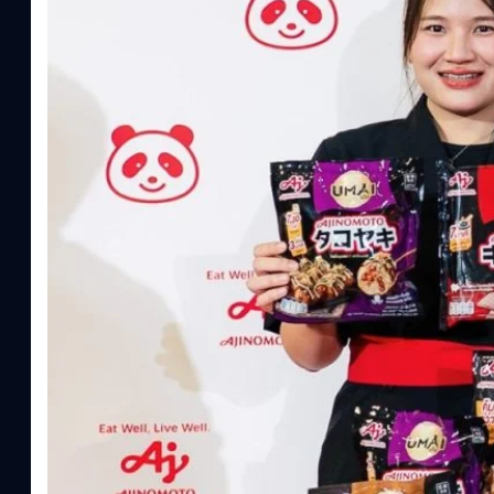
ประโยชน์จากกรดอะมิโน)aminoVITAL, AminoNITE,