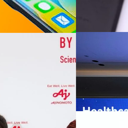
07/08/2026
หัวเว่ยเดินหน้าปฏิวัต
เกมเร่งเครื่อง AI เพื
กรุงเทพฯ, 7 สิงหาคม 2569 — 
Thailand Digital & AI Summi
ชูเทคโนโลยี
พันธมิตรด้านเทคโนโลยีจากไท
ปัญญาประดิษฐ์ (AI) พร้อมประ
ประเทศอย่างเป็นทางการ นายปี
y “AminoScience” ร่วมเปิดเผย
ทีมคอนเทนต์ BT
| 6 hours ag
เว่ย เทคโนโลยี่ จำกัด ได้กล่าว
คโนโลยีทางอาหาร และข้อมูลพฤติกรรม
สาธารณสุขไทย และบทบาทของเท
Read More
ประชาชนได้อย่างทั่วถึงมากขึ้น 
ย ซึ่งมีมูลค่ามากกว่า 1.5 ล้านล้าน
มาเปลี่ยนแปลงอุตสาหกรรมสา
06/08/2026
) กลุ่มธุรกิจเทคโนโลยีและองค์
ข้อมูลสุขภาพแบบครบวงจร ตั้งแ
ทางการแพทย์ และผู้บริหารโรง
 & Well-beingAminoScience (การใช้
SYNNEX โชว์กำไร Q2