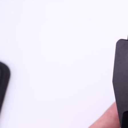
ซน์ iPhone 17 Air บางเฉียบกว่าทุกรุ่น
 Air ในปีนี้ โดยเป็นสมาร์ตโฟนที่บางที่สุดเท่าที่เคยมีมา ข่าวลือระบุว่ามันจะ
มหนา 6.9 มม. แต่ก็มีข้อมูลหลุดออกมาอีก ซึ่งจะทำให้คาดเดาดีไซน์ได้มากขึ้น
e ออกมาเผยว่า iPhone 17 Air จะมีความหนาเพียง 5.5 มม. และมีหน้าจอขนาด
7 Pro Max โดยจะมีขนาดตัวเครื่อง ขอบจอ และดีไซน์คล้ายกับ iPhone 16 Pro
พสต์วิดีโอเรนเดอร์ของ iPhone 17 Air ซึ่งเคยมีนักวิเคราะห์อย่าง หมิงจี ก๊วะ
ays ago
…