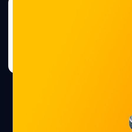
10/10/2025
ปรีดี ฤกษ์วลีกุล
| 301 days ago
Read More
ลือ! iPhone Fold จะผลิตด้วยวัสดุไทเทเนียม และอะ
แข็งแกร่ง
เจฟฟ์ ปู ได้รายงานข้อมูลแหล่งข่าวในสายการผลิต อ้างว่า iPhone Fold
เนียมและอะลูมินิเนียม