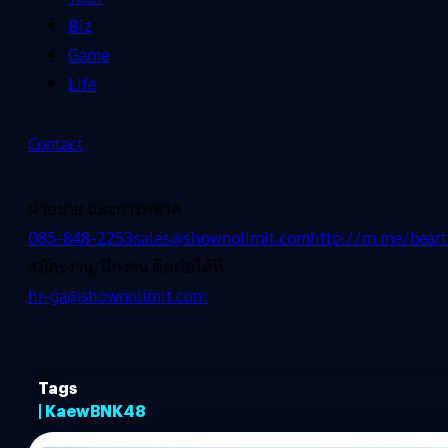
Biz
Game
Life
Contact
ฝ่ายขาย และการตลาด
085-848-2253
sales@shownolimit.com
http://m.me/beart
สมัครงาน/ฝึกงาน ติดต่อได้ที่
hr-ga@shownolimit.com
Tags
| KaewBNK48