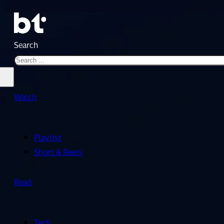
Search
Watch
Playlist
Short & Reels
Read
Tech