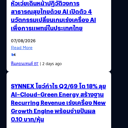
หัวเว่ยเดินหน้าปฏิวัติวงการ
สาธารณสุขไทยด้วย AI เปิดตัว 4
นวัตกรรมเปลี่ยนเกมเร่งเครื่อง AI
เพื่อการแพทย์ในประเทศไทย
07/08/2026
Read More
ทีมคอนเทนต์ BT
| 2 days ago
SYNNEX โชว์กำไร Q2/69 โต 18% ลุย
AI–Cloud–Green Energy สร้างฐาน
Recurring Revenue เร่งเครื่อง New
Growth Engine พร้อมจ่ายปันผล
0.10 บาท/หุ้น