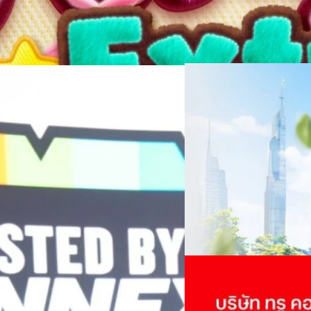
06/08/2026
ครบรอบ 6 ปี สำนักข่
TRANSITION ถกแนวทางป
เนื่องในโอกาสครบรอบ 6 ปี ส
เปลี่ยนมุมมองเกี่ยวกับการเปล
Green Energy สร้างฐาน
ประยุกต์ใช้ได้จริง จากผู้แทน
ine พร้อมจ่ายปันผล 0.10
ประเทศไทยควรปรับตัวอย่างไร ? 
ทั้งในมิติของภาครัฐ ภาคธุรกิ
รดำเนินงานแข็งแกร่ง กำไรสุทธิ
รัตนาภรณ์ ศรีนวลจันทร์
| 10 h
เศรษฐกิจ ปรับห่วงโซ่คุณค่า แล
ากช่วงเดียวกันของปีก่อน สูงกว่าการ
โดย ศาสตราจารย์ ดร. ยศชนัน 
Read More
วิทยาศาสตร์ วิจัยและนวัตกรร
กาล 0.10 บาทต่อหุ้น โดยกำหนดวันที่
สามารถนำ Green Tech มาใช้เพ
04/08/2026
นผลวันที่
วรรธน์ นิลกิจศรานนท์ รองประ
True เผยผลประกอบการ
พันล้าน