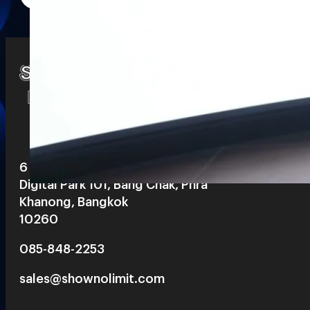
Watch
Playlists
S
& Reels
6 th floor, Pegasus Building, True
Digital Park 101, Bang Chak, Phra
Khanong, Bangkok
10260
085-848-2253
sales@shownolimit.com