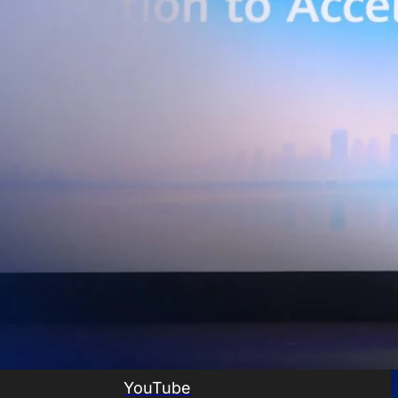
ยศักยภาพการประมวลผลของ GPU เพื่อต่อยอดสู่แอปพลิเคชัน AI และโซลูชัน
ริมขีดความสามารถในการแข่งขัน และสร้างความพร้อมรองรับผู้ประกอบการ
ี่ต้องการขยายฐานการผลิตในประเทศไทย นายภูผา เอกะวิภาต หัวหน้าคณะผู้
ท แอดวานซ์ อินโฟร์ เซอร์วิส จำกัด (มหาชน) กล่าวว่า…
Life
SOCIAL MEDIA
Environment
Health
People
Instagram
Trends
Wellness
Facebook
YouTube