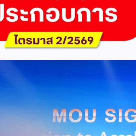
ัด (มหาชน) รายงานผลประกอบการประจำไตรมาส 2/2569 มีกำไรสุทธิหลังหัก
เนื่องเป็นไตรมาสที่ 6 พร้อมอนุมัติจ่ายเงินปันผลระหว่างกาลรวม 5.2 พันล้าน
 โดยผลการดำเนินงานหลักได้รับปัจจัยหนุนจากการบริหารต้นทุนและการเติบโต
การเงิน (Q2/2569)มูลค่า / สถิติการเปลี่ยนแปลง (YoY)การเปลี่ยนแปลง
(ไม่รวม IC)4.14 หมื่นล้านบาท+0.8%+0.8%EBITDA2.83 หมื่นล้าน
ักภาษี (NPAT)6.6 พันล้านบาท+3.2 เท่าทรงตัวอัตราส่วนหนี้สินสุทธิต่อ
่า ปัจจัยขับเคลื่อนด้านฐานผู้ใช้และเทคโนโลยี ด้านปริมาณผู้ใช้งาน ไตรมาสนี้
ี่เพิ่มขึ้น 4.79 แสนเลขหมาย รวมเป็น 48.6 ล้านเลขหมาย (ในจำนวนนี้เป็นผู้ใช้
ะผู้ใช้บริการอินเทอร์เน็ตบ้านเพิ่มขึ้น 2.8 หมื่นราย โดยปัจจัยที่ส่งผลต่อการ
การกระตุ้นเศรษฐกิจภาครัฐ (ไทยช่วยไทย พลัส)…
Huawei Cloud ลงนาม MOU ผสานคลาวด์ระดับโลกและ
ริยะ สยายปีกภาคอุตสาหกรรมและการผลิต พร้อมดัน
ิตยุค AI
AIS Business และ Huawei Cloud ลงนามความร่วมมือ (MOU) เพื่อขับ
ารผลิตอัจฉริยะที่ใช้ข้อมูลและ AI เป็นกลไกสำคัญ โดยผสานความแข็งแกร่ง
าคธุรกิจไทยของ AIS Business เข้ากับเทคโนโลยี Cloud, AI และองค์ความรู้
wei Cloud เพื่อช่วยให้ผู้ประกอบการสามารถนำเทคโนโลยีไปยกระดับ
ธรรม ภายใต้ความร่วมมือดังกล่าว ทั้งสองฝ่ายจะร่วมกันพัฒนาโครงสร้างพื้น
่การเชื่อมต่อข้อมูลจากเครื่องจักรและระบบการผลิตภายในโรงงานผ่าน 5G
เบอร์ และระบบเชื่อมต่อที่ปลอดภัย ไปจนถึงการรวบรวม ประมวลผล และ