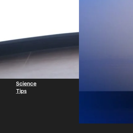
วิเคราะห์ข้อมูลบน Cloud ด้ว
สำหรับภาคอุตสาหกรรม ช่วยเส
ไทย รวมถึงนักลงทุนต่างชาติท
บริหารกลุ่มลูกค้าองค์กร บริษั
Tech
Biz
Game
horts
Cars
Corporate
Articles
Features
Executive
Game News
IT News
Insight
Reviews
Local News
Wealth
Science
Tips