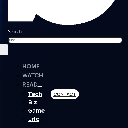
Search
HOME
WATCH
READ
Tech
CONTACT
Biz
Game
Life