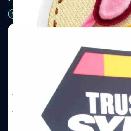
See All
06/08/2026
ทีมคอนเทนต์ BT
| 5 hours ago
Read More
SYNNEX โชว์กำไร Q2/69 โต 18% ลุย AI–Cloud–
Recurring Revenue เร่งเครื่อง New Growth Eng
บาท/หุ้น
บริษัท ซินเน็ค (ประเทศไทย) จำกัด (มหาชน) หรือ SYNNEX โชว์ผลกา
ไตรมาส 2 และงวด 6 เดือนแรกของปี 2569 เติบโต 17.8% และ 17.7% จ
เติบโตของรายได้อย่างมีนัยสำคัญ พร้อมประกาศจ่ายเงินปันผลระหว่าง
ไม่ได้รับสิทธิปันผล (XD) วันที่ 19 สิงหาคม 2569 และกำหนดจ่ายเงินปั