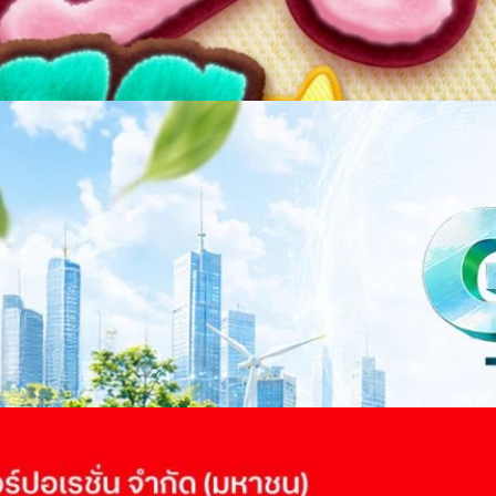
าว TODAY เปิดเวทีใหญ่ SUSTAIN CITY: THE GREEN
รับตัวสู่เศรษฐกิจสีเขียวอย่างยั่งยืน
ำนักข่าว TODAY จัดงาน SUSTAIN CITY: THE GREEN TRANSITION เวทีแลก
ี่ยนผ่านสู่เศรษฐกิจและสังคมสีเขียว พร้อมนำเสนอแนวทางที่สามารถนำไป
ภาครัฐ ภาคธุรกิจ และผู้เชี่ยวชาญในหลากหลายสาขา ผ่านประเด็นสำคัญว่า
เพื่อเดินหน้าสู่ความยั่งยืนและบรรลุเป้าหมาย Net Zero อย่างเป็นรูปธรรม
จ การเงิน และพลังงาน Green Transitioning: Shifting Systemพลิกโครงสร้าง
ours ago
ะเชื่อมโยงนโยบายกับเทคโนโลยี เพื่อขับเคลื่อนประเทศไทยสู่เศรษฐกิจสีเขียว
วงศ์สวัสดิ์รองนายกรัฐมนตรีและรัฐมนตรีว่าการกระทรวงการอุดมศึกษา
ม Green Transitioning: Decarbonize Unlockร่วมสำรวจแนวทางที่ภาคธุรกิจ
ื่อลดการปล่อยคาร์บอน และเดินหน้าสู่เป้าหมาย Net Zero พบกับ คุณปัณ
ธานกรรมการบริหาร ฝ่ายวิศวกรรมโครงสร้างบริษัท…
 Q2/2569 กำไรสุทธิ 6.6 พันล้านบาท จ่ายปันผล 5.2