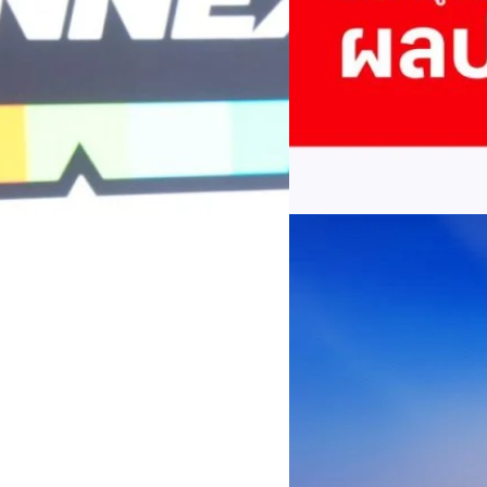
บริษัท ทรู คอร์ปอเรชั่น จำก
ภาษี 6.6 พันล้านบาท ทำกำไรต่อ
บาท คิดเป็น 0.15 บาทต่อหุ้น
ของฐานผู้ใช้งาน ตัวชี้วัดทาง
(QoQ)รายได้จากการให้บริการ 
ทีมคอนเทนต์ BT
| 2 days ago
บาท+13.5%+1.1%กำไรสุทธิหลังห
EBITDA3.7 เท่า-0.3 เท่า-0.1 เท
Read More
มีผู้ใช้บริการโทรศัพท์เคลื่อนท
บริการ 5G รวม 19.3 ล้านราย) แล
04/08/2026
เพิ่มขึ้นของตัวเลขมาจากโครง
AIS Business ผนึก 
โซลูชันเชื่อมต่ออัจฉ
ประเทศไทยสู่ฐานการผล
กรุงเทพฯ, 3 สิงหาคม 2569 – 
เคลื่อนภาคอุตสาหกรรมไทยสู่ก
ด้านโครงข่ายและความเข้าใจในภ
ด้านการผลิตระดับโลกของ Hua
กระบวนการผลิตได้อย่างเป็นรูป
Worawalan
| 2 days ago
ฐานดิจิทัลแบบครบวงจร ตั้งแต
Private Network โครงข่ายไฟ
Read More