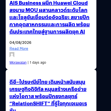
AIS Business ผนึก Huawei Cloud
ลงนาม MOU ผสานคลาวด์ระดับโลก
และโซลูชันเชื่อมต่ออัจฉริยะ สยายปีก
ภาคอุตสาหกรรมและการผลิต พร้อม
ดันประเทศไทยสู่ฐานการผลิตยุค AI
04/08/2026
Read More
Worawalan
| 1 days ago
ดีอี–ไปรษณีย์ไทย เดินหน้าสนับสนุน
เศรษฐกิจดิจิทัล หนุนสร้างเครือข่าย
แห่งโอกาส พร้อมปักธงกลยุทธ์
“RelationSHIFT” ที่รู้ใจทุกเจเนอเร
ชัน