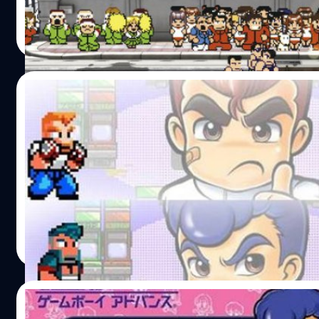
วงศกร ปฐมชัยวัฒน์
| 3466 days ago
Read More
02/02/2017
เกมในตำนาน คุนิโอะ ภาคใหม่จากทีมงานตะวัน
วันวางขายแล้ว
เกม River City Ransom: Underground ภาคใหม่ของเกมในตำน
แล้ว
วงศกร ปฐมชัยวัฒน์
| 3472 days ago
Read More
05/11/2016