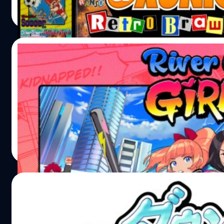
ศุภกร ประเสริฐศิลป์
| 2373 days ago
https://twitter.com/ArcSystemWorksU/status/122507
Read More
Double Dragon & Kunio-kun Retro Brawler Bundle ประกอ
รีส์เกม Double Dragon 3 เกม และ Kunio-kun 4 เกม (ยุค 19
รวมถึงซีรีส์เกม Kunio-kun อีก 11 เกมที่เคยวางจำหน่ายบน
04/07/2019
WayForward เปิดตัวเกมใหม่ Kunio Kun เวอร์
River City Girls
WayForward เปิดตัวเกมใหม่ Kunio Kun เวอร์ชั่นหญิง River C
จีรนาถ เรืองทรัพย์
| 2590 days ago
Read More
23/02/2019
Arc System Works เปิดตัว Downtown Ran
Koushinkyoku Mach!! ภาคใหม่จากซีรีส์ Kun