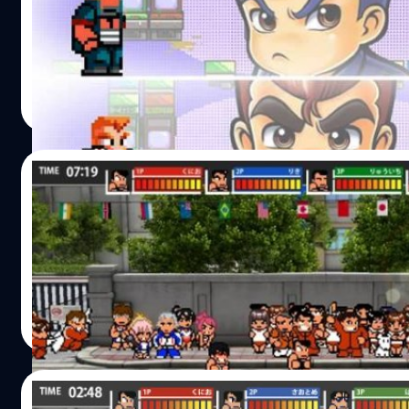
เกมในตำนานกลับมาไม่ใช่รีเมค รีมาสเตอร์แต่เป็นภาคใหม่เลย
วงศกร ปฐมชัยวัฒน์
| 3991 days ago
Read More
09/07/2015
เกมในตำนาน คุนิโอะ รวมกีฬา กลับมาอีกครั้งบ
คุนิโอะ รวมกีฬา มาสู่ PC แล้วจ้า
วงศกร ปฐมชัยวัฒน์
| 4047 days ago
Read More
07/08/2014