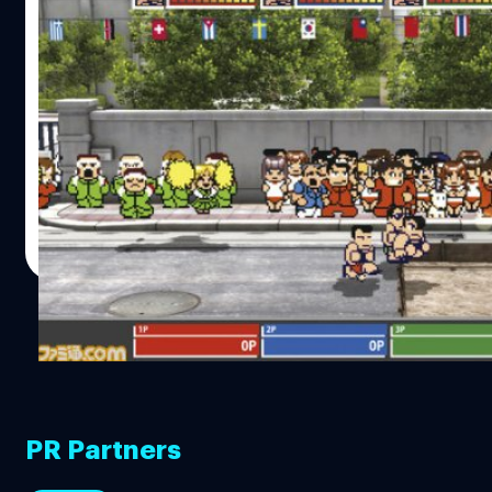
คูนิโอะรวมกีฬา เตรียมกลับมาโหดมันฮาอีกครั้
PlayStation 3
เกมดักแก่สำหรับเกมเมอร์ยุค Gen-X กับเกมดังในอดีตอย่างคูนิโ
90 ถือเป็นซีรี่ย์เกมยอดนิยมบนเครื่อง Famicom และ Super F
ทาง Arc Sytem ได้เตรียมปัดฝุ่นภาครวมกีฬามาทำใหม่ให้ภาพเ
แกล้งกันได้เมามันบนเครื่อง PS3
Anurat Klikrom
| 4383 days ago
Read More
PR Partners