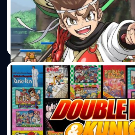
Arc System Works ปล่อยตัวอย่างใหม่ Kunio-kun no Sango
Zeiin Shuugou! หรือ คุนิโอะ ลุยศึก 3 ก๊ก Kunio-kun no Sa
Zeiin Shuugou! หรือชื่อภาษาอังกฤษ River City Saga: Thr
เกมนี้จะเป็นเกมครบรอบ 35 ปี ซีรีส์ Kunio-kun โดยได้ APlu
พัฒนาเกมให้ Kunio-kun no Sangokushi dayo: Zeiin Shuug
จีรนาถ เรืองทรัพย์
| 1768 days ago
ละครจากคุนิโอะไปลุยโลก 3 ก๊ก เนื้อเรื่องจะอยู่ช่วงปลายราชวงศ์
Read More
เป็น กวนอู ตัวเอกที่อยู่ในยุคอันวุ่นวาย สัมผัสยุคแห่งความโกลา
"กบฎโพกผ้าเหลือง" "ศึกผาแดง" และอื่น ๆ…
06/02/2020
Double Dragon & Kunio-kun Retro Brawle
เตรียมลง PS4 และ Nintendo Switch 20 ก.พ. 
ตะวันตก
ผู้จัดจำหน่าย Arc System Works ได้ทวีตข้อความประกาศเต
ชุดรวมเกม Double Dragon & Kunio-kun Retro Brawler Bundl
กุมภาพันธ์ 2020 บนแพลตฟอร์ม PlayStation 4 และ Nintend
โซนตะวันตก ส่วนแพลตฟอร์ม Xbox One และ PC ยังไม่เปิดเผ
จำหน่าย