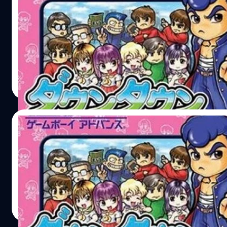
เกม คุนิโอะ รวมฮิตปล่อยตัวอย่างใหม่ พร้อมออ
ธันวาคม นี้
แฟนเกม คุนิโอะ เตรียมเสียเงินอีกรอบ เพราะมันจะกลับมาอีกเ
วงศกร ปฐมชัยวัฒน์
| 3561 days ago
Read More
01/09/2016
เกม คุนิโอะ บนแฟมิคอม จะกลับมารวมฮิตอีกครั้
เกมในตำนาน คุนิโอะ จะกลับมาอีกครั้งแล้ว
วงศกร ปฐมชัยวัฒน์
| 3627 days ago
Read More