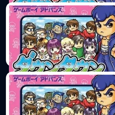
05/08/2016
เกม คุนิโอะดาวน์ทาวน์ ฉบับภาษาอังกฤษกำหน
แล้ว
เกม คุนิโอะดาวน์ทาวน์ ภาคใหม่เตรียมออกบน 3DS โซนอเมริก
วงศกร ปฐมชัยวัฒน์
| 3654 days ago
Read More
22/04/2016
คอเกมเฮเกม คุนิโอะ ภาคใหม่เตรียมออกเวอร์ช
อังกฤษแล้ว
ข่าวดีเกมในตำนาน คุนิโอะ เตรียมลุยโลกตะวันตกแล้ว