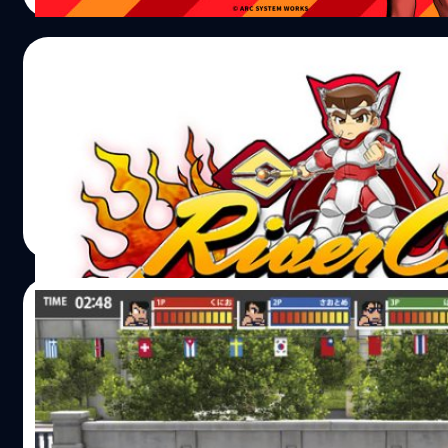
29/05/2017
เกมคุนิโอะ ตะลุยโลกแฟนตาซี กำหนดออกโซนอ
เกม River City Ransom: Knights of Justice ประกาศออกโซน
วงศกร ปฐมชัยวัฒน์
| 3356 days ago
Read More
08/02/2017
เกม คุนิโอะรวมกีฬา บน PS4 (ภาคภาษาอังกฤ
พร้อมกันทั่วโลก มีนาคม นี้
เกม ตุนิโอะ รวมกีฬา กำหนดวันวางขายแล้ว