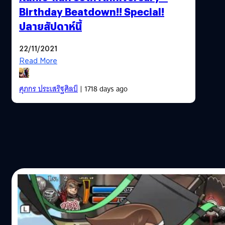
Birthday Beatdown!! Special!
ปลายสัปดาห์นี้
22/11/2021
Read More
ศุภกร ประเสริฐศิลป์
| 1718 days ago
03/10/2021
ตัวอย่างทางการ River City Saga: Three K
หรือ คุนิโอะคุงลุย 3 ก๊ก