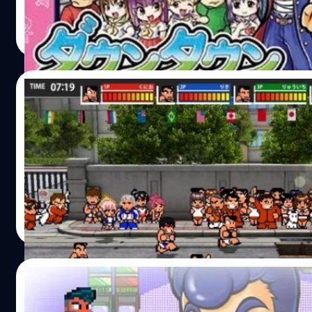
วงศกร ปฐมชัยวัฒน์
| 3759 days ago
Read More
19/12/2015
มาแล้วเกมในตำนาน คุนิโอะ รวมกีฬา บนสตรีม 
300 กว่าบาท
ข่าวดีเกม คุนิโอะ รวมกีฬา กลับมาอีกครั้งบน PC แล้วผ่านสตร
วงศกร ปฐมชัยวัฒน์
| 3883 days ago
Read More
02/09/2015
เกมในตำนาน คุนิโอะ ภาคใหม่กำลังจะมาบน สตร