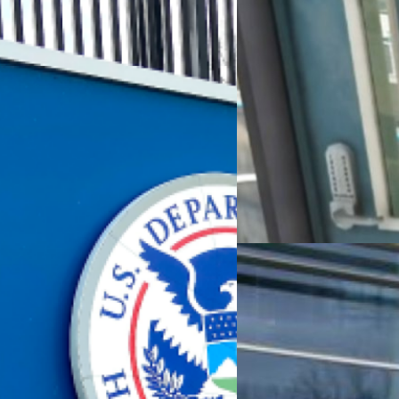
24/09/2022
สรุปอายุ 17 ปี!! เด็ก
จับกุมแล้ว
หลังจากทางตำรวจลอนดอนได้รวบ
7 คน(และปล่อยตัวไปเพราะไม่มีใ
ศึกษากลุ่ม Lapsus$ เพื่อ
โดยรายนี้มีอายุ 17 ปี และเป็นผู
ครับ
ผ่านมาว่าจะให้ความสำคัญกับการศึกษา
กรณ์รัฐภาส ธนวัตไชยศรี
| 141
Read More
03/01/2022
สื่อเบอร์หนึ่งของโปร
สำนักข่าว The Record เป็นผู้ราย
กล่าวเป็นกลุ่มที่มีชื่อว่า Lapsus
จตุรวิทย์ เครือวาณิชกิจ
| 1676 