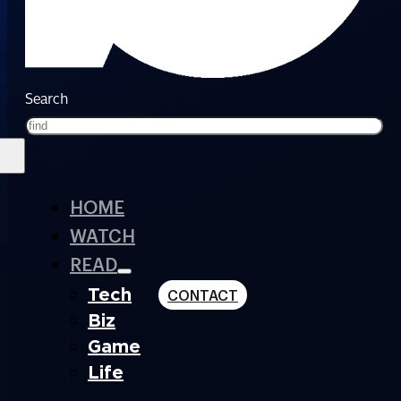
Search
HOME
WATCH
READ
Tech
CONTACT
Biz
Game
Life