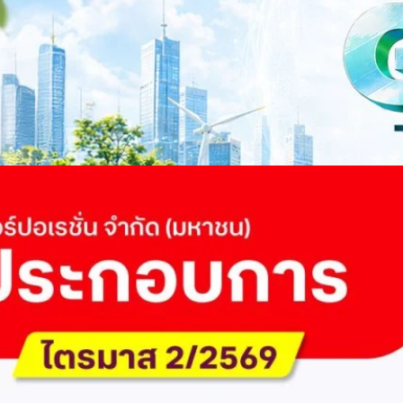
ำนักข่าว TODAY จัดงาน SUSTAIN CITY: THE GREEN TRANSITION เวทีแลก
ี่ยนผ่านสู่เศรษฐกิจและสังคมสีเขียว พร้อมนำเสนอแนวทางที่สามารถนำไป
ภาครัฐ ภาคธุรกิจ และผู้เชี่ยวชาญในหลากหลายสาขา ผ่านประเด็นสำคัญว่า
เพื่อเดินหน้าสู่ความยั่งยืนและบรรลุเป้าหมาย Net Zero อย่างเป็นรูปธรรม
จ การเงิน และพลังงาน Green Transitioning: Shifting Systemพลิกโครงสร้าง
ours ago
ะเชื่อมโยงนโยบายกับเทคโนโลยี เพื่อขับเคลื่อนประเทศไทยสู่เศรษฐกิจสีเขียว
วงศ์สวัสดิ์รองนายกรัฐมนตรีและรัฐมนตรีว่าการกระทรวงการอุดมศึกษา
ม Green Transitioning: Decarbonize Unlockร่วมสำรวจแนวทางที่ภาคธุรกิจ
ื่อลดการปล่อยคาร์บอน และเดินหน้าสู่เป้าหมาย Net Zero พบกับ คุณปัณ
ธานกรรมการบริหาร ฝ่ายวิศวกรรมโครงสร้างบริษัท…
 Q2/2569 กำไรสุทธิ 6.6 พันล้านบาท จ่ายปันผล 5.2
ัด (มหาชน) รายงานผลประกอบการประจำไตรมาส 2/2569 มีกำไรสุทธิหลังหัก
เนื่องเป็นไตรมาสที่ 6 พร้อมอนุมัติจ่ายเงินปันผลระหว่างกาลรวม 5.2 พันล้าน
 โดยผลการดำเนินงานหลักได้รับปัจจัยหนุนจากการบริหารต้นทุนและการเติบโต
การเงิน (Q2/2569)มูลค่า / สถิติการเปลี่ยนแปลง (YoY)การเปลี่ยนแปลง
(ไม่รวม IC)4.14 หมื่นล้านบาท+0.8%+0.8%EBITDA2.83 หมื่นล้าน
ักภาษี (NPAT)6.6 พันล้านบาท+3.2 เท่าทรงตัวอัตราส่วนหนี้สินสุทธิต่อ
่า ปัจจัยขับเคลื่อนด้านฐานผู้ใช้และเทคโนโลยี ด้านปริมาณผู้ใช้งาน ไตรมาสนี้
ี่เพิ่มขึ้น 4.79 แสนเลขหมาย รวมเป็น 48.6 ล้านเลขหมาย (ในจำนวนนี้เป็นผู้ใช้