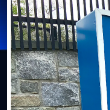
03/12/2022
จตุรวิทย์ เครือวาณิชกิจ
| 1342 days ago
Read More
กระทรวงความมั่นคงแห่งมาตุภูมิสหรัฐฯ อยู่ระหว่าง
หาทางป้องกัน
กระทรวงความมั่นคงมาตุภูมิ (DHS) สหรัฐอเมริกาเผยเมื่อวันศุกร์ที่
กลุ่มแฮกเกอร์ Lapsus$