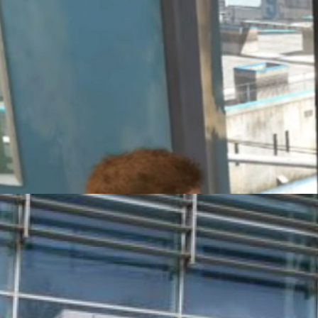
น้อยผู้หลุดข้อมูล GTA 6 และเจาะระบบ Uber ถูกตำรวจ
กลุ่มเยาวชนที่มีความเกี่ยวข้องกับกลุ่มแฮกเกอร์หน้าใหม่ Lapsus$ มากถึง
ครใช่ตัวต้นเรื่อง) ก็ดูเหมือนว่าล่าสุดทางตำรวจจะจับคนร้ายตัวจริงได้แล้ว
้ที่หลุดข้อมูล GTA 6 พร้อมกับโจรกรรมข้อมูลจาก Uber เมื่อไม่กี่วันที่ผ่านมานี้
2 days ago
ตุเกสถูกแฮกจนเว็บและระบบสตรีมมิงล่ม
งานเหตุที่เกิดขึ้นเป็นเจ้าแรก โดยสันนิษฐานว่าผู้ที่อยู่เบื้องหลังการโจมตีดัง
$ ที่ยังมีชื่อเสียงไม่มากนัก
days ago