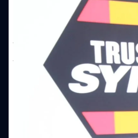
Read More
SYNNEX โชว์กำไร Q2/69 โต 18% ลุย AI–Cloud–
Recurring Revenue เร่งเครื่อง New Growth Eng
บาท/หุ้น
บริษัท ซินเน็ค (ประเทศไทย) จำกัด (มหาชน) หรือ SYNNEX โชว์ผลกา
ไตรมาส 2 และงวด 6 เดือนแรกของปี 2569 เติบโต 17.8% และ 17.7% จ
เติบโตของรายได้อย่างมีนัยสำคัญ พร้อมประกาศจ่ายเงินปันผลระหว่าง
ไม่ได้รับสิทธิปันผล (XD) วันที่ 19 สิงหาคม 2569 และกำหนดจ่ายเงินปั