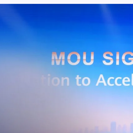
ะผู้ใช้บริการอินเทอร์เน็ตบ้านเพิ่มขึ้น 2.8 หมื่นราย โดยปัจจัยที่ส่งผลต่อการ
การกระตุ้นเศรษฐกิจภาครัฐ (ไทยช่วยไทย พลัส)…
Huawei Cloud ลงนาม MOU ผสานคลาวด์ระดับโลกและ
ริยะ สยายปีกภาคอุตสาหกรรมและการผลิต พร้อมดัน
ิตยุค AI
AIS Business และ Huawei Cloud ลงนามความร่วมมือ (MOU) เพื่อขับ
ารผลิตอัจฉริยะที่ใช้ข้อมูลและ AI เป็นกลไกสำคัญ โดยผสานความแข็งแกร่ง
าคธุรกิจไทยของ AIS Business เข้ากับเทคโนโลยี Cloud, AI และองค์ความรู้
wei Cloud เพื่อช่วยให้ผู้ประกอบการสามารถนำเทคโนโลยีไปยกระดับ
ธรรม ภายใต้ความร่วมมือดังกล่าว ทั้งสองฝ่ายจะร่วมกันพัฒนาโครงสร้างพื้น
่การเชื่อมต่อข้อมูลจากเครื่องจักรและระบบการผลิตภายในโรงงานผ่าน 5G
เบอร์ และระบบเชื่อมต่อที่ปลอดภัย ไปจนถึงการรวบรวม ประมวลผล และ
ยศักยภาพการประมวลผลของ GPU เพื่อต่อยอดสู่แอปพลิเคชัน AI และโซลูชัน
ริมขีดความสามารถในการแข่งขัน และสร้างความพร้อมรองรับผู้ประกอบการ
ี่ต้องการขยายฐานการผลิตในประเทศไทย นายภูผา เอกะวิภาต หัวหน้าคณะผู้
ท แอดวานซ์ อินโฟร์ เซอร์วิส จำกัด (มหาชน) กล่าวว่า…
Life
SOCIAL MEDIA
Environment