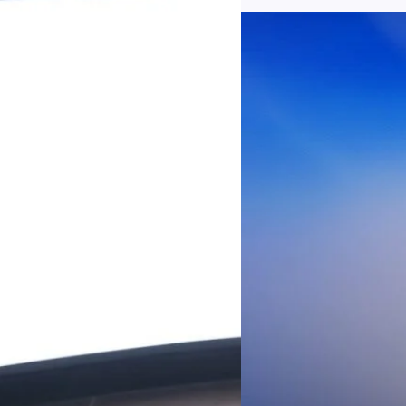
บริการ 5G รวม 19.3 ล้านราย) แล
04/08/2026
เพิ่มขึ้นของตัวเลขมาจากโครง
AIS Business ผนึก 
โซลูชันเชื่อมต่ออัจฉ
ประเทศไทยสู่ฐานการผล
กรุงเทพฯ, 3 สิงหาคม 2569 – 
เคลื่อนภาคอุตสาหกรรมไทยสู่ก
ด้านโครงข่ายและความเข้าใจในภ
ด้านการผลิตระดับโลกของ Hua
กระบวนการผลิตได้อย่างเป็นรูป
Worawalan
| 2 days ago
ฐานดิจิทัลแบบครบวงจร ตั้งแต
Private Network โครงข่ายไฟ
Read More
วิเคราะห์ข้อมูลบน Cloud ด้ว
สำหรับภาคอุตสาหกรรม ช่วยเส
ไทย รวมถึงนักลงทุนต่างชาติท
บริหารกลุ่มลูกค้าองค์กร บริษั
Tech
Biz
Game
horts
Cars
Corporate
Articles