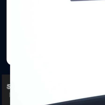
Watch
Playlists
S