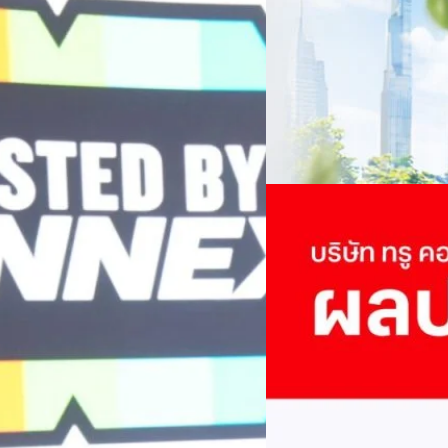
เนื่องในโอกาสครบรอบ 6 ปี ส
เปลี่ยนมุมมองเกี่ยวกับการเปล
Green Energy สร้างฐาน
ประยุกต์ใช้ได้จริง จากผู้แทน
ine พร้อมจ่ายปันผล 0.10
ประเทศไทยควรปรับตัวอย่างไร ? 
ทั้งในมิติของภาครัฐ ภาคธุรกิ
รดำเนินงานแข็งแกร่ง กำไรสุทธิ
รัตนาภรณ์ ศรีนวลจันทร์
| 13 h
เศรษฐกิจ ปรับห่วงโซ่คุณค่า แล
ากช่วงเดียวกันของปีก่อน สูงกว่าการ
โดย ศาสตราจารย์ ดร. ยศชนัน 
Read More
วิทยาศาสตร์ วิจัยและนวัตกรร
กาล 0.10 บาทต่อหุ้น โดยกำหนดวันที่
สามารถนำ Green Tech มาใช้เพ
04/08/2026
นผลวันที่
วรรธน์ นิลกิจศรานนท์ รองประ
True เผยผลประกอบการ
พันล้าน
บริษัท ทรู คอร์ปอเรชั่น จำก
ภาษี 6.6 พันล้านบาท ทำกำไรต่อ
บาท คิดเป็น 0.15 บาทต่อหุ้น
ของฐานผู้ใช้งาน ตัวชี้วัดทาง
(QoQ)รายได้จากการให้บริการ 
ทีมคอนเทนต์ BT
| 2 days ago
บาท+13.5%+1.1%กำไรสุทธิหลังห
EBITDA3.7 เท่า-0.3 เท่า-0.1 เท
Read More
มีผู้ใช้บริการโทรศัพท์เคลื่อนท