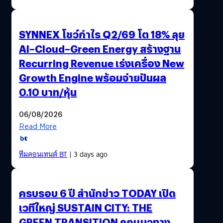
SYNNEX โชว์กำไร Q2/69 โต 18% ลุย
AI–Cloud–Green Energy สร้างฐาน
Recurring Revenue เร่งเครื่อง New
Growth Engine พร้อมจ่ายปันผล
0.10 บาท/หุ้น
06/08/2026
Read More
ทีมคอนเทนต์ BT
| 3 days ago
ครบรอบ 6 ปี สำนักข่าว TODAY เปิด
เวทีใหญ่ SUSTAIN CITY: THE
GREEN TRANSITION ถกแนวทาง