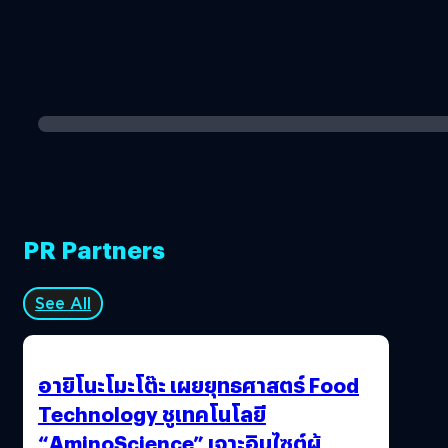
PR Partners
See All
อายิโนะโมะโต๊ะ เผยยุทธศาสตร์ Food
Technology ชูเทคโนโลยี
“AminoScience” เจาะอินไซต์ผู้