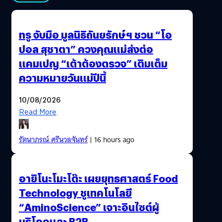
ทรู จับมือ มูลนิธิถันยรักษ์ฯ ชวน “โอ
ปอล สุชาตา” ควงคุณแม่ส่งต่อ
แคมเปญ “เต้าต้องตรวจ” เติมเต็ม
ความหมายวันแม่ปีนี้
10/08/2026
Read More
รัตนาภรณ์ ศรีนวลจันทร์
| 16 hours ago
อายิโนะโมะโต๊ะ เผยยุทธศาสตร์ Food
Technology ชูเทคโนโลยี
“AminoScience” เจาะอินไซต์ผู้
บริโภคและ B2B