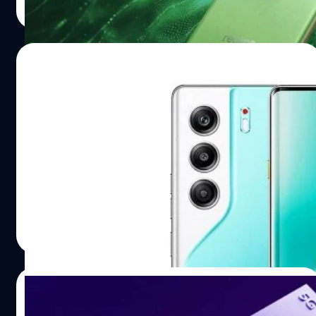
Read More
05/03/2025
Tecno ลุย MWC 2025 : เปิดตัว Camon 40
ทั้ง 4 รุ่น ในดีไซน์พรีเมียม และกล้องหลัก 50
ล้านพิกเซล
Tecno ได้นำสมาร์ตโฟนซีรีส์ Camon 40 จำนวน 4 รุ่น เปิดตัว
ระดับโลกในงาน Mobile World Congress (MWC) ประจำปี
2025
ปรีดี ฤกษ์วลีกุล
| 523 days ago
Read More
26/11/2024
MediaTek เปิดตัวชิประดับพรีเมียม