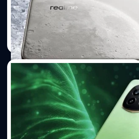
realme ได้เปิดตัว P3 Ultra ซึ่งเป็นสมาร์ตโฟนพรีเมียมระดับ
Ultra รุ่นแรกของแบรนด์ ขุมพลัง MediaTek Dimensity 8350
เวอร์ชัน Ultra
ปรีดี ฤกษ์วลีกุล
| 509 days ago
Read More
10/03/2025
Realme ยืนยัน! เปิดตัวรุ่นพรีเมียม P3 5G และ
P3 Ultra ในวันที่ 19 มี.ค. นี้
realme ได้ยืนยันว่าจะเปิดตัวสมาร์ตโฟนพรีเมียมระดับ Ultra
รุ่นแรกของแบรนด์ นั่นคือ realme P3 Ultra ในวันที่ 19 มีนาคม
2025
ปรีดี ฤกษ์วลีกุล
| 518 days ago