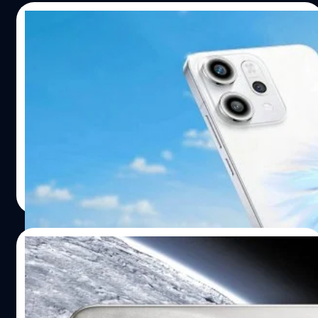
16/05/2025
OPPO เปิดตัว Reno14 Pro : กล้อง 50 ล้าน
พิกเซล 4 ตัว, ไลฟ์สดได้ต่อเนื่อง 5 ชั่วโมง
OPPO ได้เปิดตัวสมาร์ตโฟนระดับกลางเน้นความทนทานรุ่น
ล่าสุด นั่นคือ Reno 14 และ Reno 14 Pro ขุมพลังฃิป
MediaTek
ปรีดี ฤกษ์วลีกุล
| 451 days ago
Read More
19/03/2025
realme เปิดตัว P3 Ultra: ขุมพลัง Dimensity
8350 Ultra, ดีไซน์คล้ายผิวดวงจันทร์