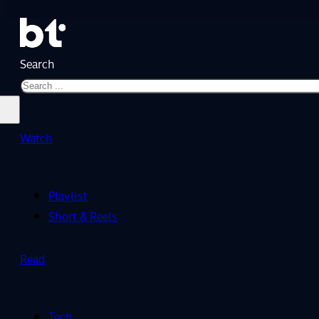
Search
Watch
Playlist
Short & Reels
Read
Tech