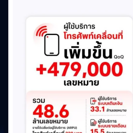
ล้านบาท+13.5%+1.1%กำไรสุทธิหลังหักภาษี (NPAT)6.6