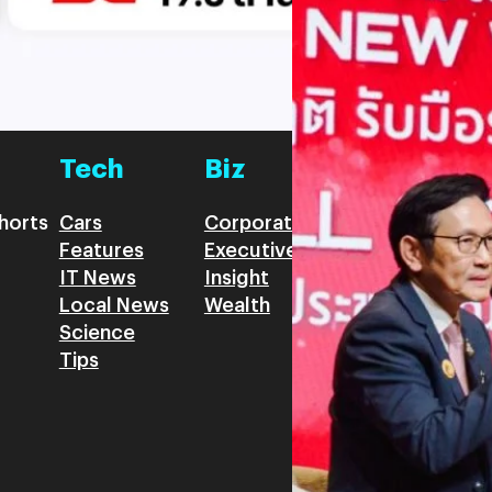
และรัฐมนตรีว่าการกระทรวงมหาด
Read More
ระเบียบ” (New World Disorde
อย่างเป็นระบบแบบ “วิศวกรการเ
CPM) มาใช้ในการจัดลำดับควา
Tech
Biz
Game
horts
Cars
Corporate
Articles
Features
Executive
Game News
IT News
Insight
Reviews
Local News
Wealth
Science
Tips