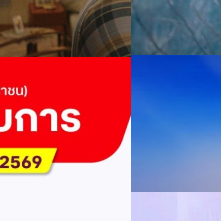
04/08/2026
AIS Business ผนึก 
โซลูชันเชื่อมต่ออัจฉ
ประเทศไทยสู่ฐานการผล
กรุงเทพฯ, 3 สิงหาคม 2569 – 
เคลื่อนภาคอุตสาหกรรมไทยสู่ก
ันล้านบาท จ่ายปันผล 5.2
ด้านโครงข่ายและความเข้าใจในภ
ด้านการผลิตระดับโลกของ Hua
กระบวนการผลิตได้อย่างเป็นรูป
ไตรมาส 2/2569 มีกำไรสุทธิหลังหัก
Worawalan
| 1 days ago
ฐานดิจิทัลแบบครบวงจร ตั้งแต
่ายเงินปันผลระหว่างกาลรวม 5.2 พัน
Private Network โครงข่ายไฟ
Read More
วิเคราะห์ข้อมูลบน Cloud ด้ว
จจัยหนุนจากการบริหารต้นทุนและการ
สำหรับภาคอุตสาหกรรม ช่วยเส
03/08/2026
ิการเปลี่ยนแปลง (YoY)การ
ไทย รวมถึงนักลงทุนต่างชาติท
บริหารกลุ่มลูกค้าองค์กร บริษั
ล้านบาท+0.8%+0.8%EBITDA2.83 หมื่น
ดีอี–ไปรษณีย์ไทย เดิน