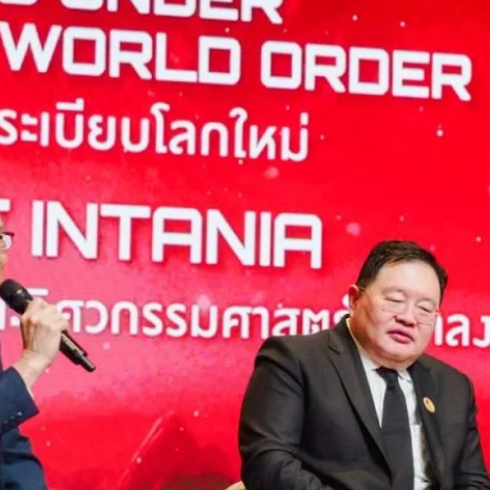
ไทย ได้กล่าวปาฐกถาพิเศษโดยระบุว่า โลกปัจจุบันกำลังเข้าสู่ภาวะ “โลกไร้
r) ที่ผันผวนและไร้รูปแบบตายตัว ประเทศไทยจึงมีความจำเป็นต้องใช้แนวคิด
มือง” โดยนำหลักการวิเคราะห์เส้นทางวิกฤติ (Critical Path Method หรือ
มสำคัญและบริหารทรัพยากร เพื่อนำพาประเทศก้าวสู่ความมั่นคงปลอดภัย…
Life
SOCIAL MEDIA
Environment
Health
People
Instagram
Trends
Wellness
Facebook