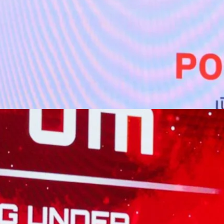
ธ์ “RelationSHIFT” ที่รู้ใจทุกเจเนอเรชัน
ษณีย์ไทย ก้าวสู่ 144 ปี พร้อมปักกลยุทธ์ RelationSHIFT เดินหน้าขยับทุก
ิจใหม่ พร้อมรุกขับเคลื่อนองค์กรสู่ Lifestyle Logistics Brand ที่เชื่อมโยง
ผ่านเครือข่ายไปรษณีย์ เพื่อสร้างการเติบโตได้อย่างครอบคลุมทุกมิติ พร้อมเผย
ด้กว่า 22,000 ล้านบาท และครึ่งแรกปี 2569 ยังคงเติบโตต่อเนื่อง นางสาว
ช่วยว่าการกระทรวงดิจิทัลเพื่อเศรษฐกิจและสังคม กล่าวว่า ประเทศไทยกำลัง
คลื่อนด้วยเทคโนโลยีดิจิทัล ข้อมูล และแพลตฟอร์ม ส่งผลให้การพัฒนา
องสามารถเชื่อมโยงประชาชน ภาคธุรกิจ และภาครัฐได้อย่างมีประสิทธิภาพ
อยกระดับขีดความสามารถในการแข่งขันของประเทศ และผลักดันประเทศไทยสู่
ที่ประชาชนทุกคนสามารถเข้าถึงบริการ ความรู้ ตลาด และโอกาสทางเศรษฐกิจ
กล่าว ไปรษณีย์ไทยจึงมีบทบาทสำคัญในการยกระดับสู่การเป็นส่วนหนึ่งของ
 (Digital…
 INTANIA Forum พาไทยฝ่าวิกฤติโลกไร้ระเบียบ เปลี่ยน
ส
มไร้ระเบียบและผันผวน สมาคมนิสิตเก่าคณะวิศวกรรมศาสตร์แห่งจุฬาลงกรณ์
ศวกรรมศาสตร์ จุฬาลงกรณ์มหาวิทยาลัย ได้จัดการประชุม The INTANIA
ิ รับมือระเบียบโลกใหม่” (Surviving Under The New World Order) ณ หอ
ันที่ 31 สิงหาคม 2026 เวทีที่รวบรวมผู้นำจากภาครัฐ ภาคการเงิน ภาคธุรกิจ
ร มาร่วมแลกเปลี่ยนมุมมอง เพื่อเปลี่ยความผันผวนของโลกให้กลายเป็น
o
กรการเมือง” รับมือโลกไร้ระเบียบ นายอนุทิน ชาญวีรกูล นายกรัฐมนตรี