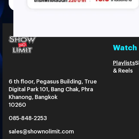
Watch
Playlists
S
& Reels
6 th floor, Pegasus Building, True
Digital Park 101, Bang Chak, Phra
Khanong, Bangkok
10260
085-848-2253
sales@shownolimit.com