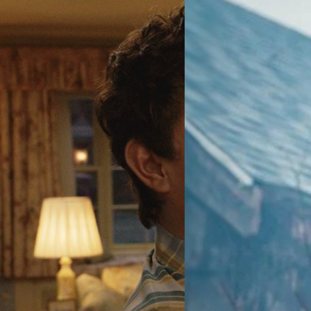
24/08/2023
Antoine Fuqua ไอเดี
เล่าจุดกำเนิดนักฆ่าโฮ
อองตวน ฟูคัว (Antoine Fuqua
Washington) ให้หน้าเด็กเพื่อเ
่ลำบากที่สุด ชี้ ชีวิตช่วง
ประภาส อยู่เย็น
| 1077 days a
ากที่สุด และตัวเขาในวัยนี้คือช่วง
Read More