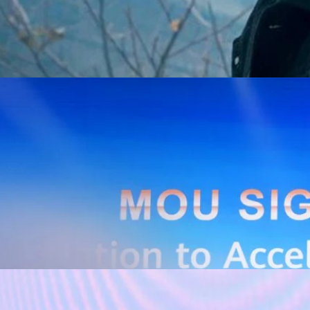
Huawei Cloud ลงนาม MOU ผสานคลาวด์ระดับโลกและ
ริยะ สยายปีกภาคอุตสาหกรรมและการผลิต พร้อมดัน
ิตยุค AI
AIS Business และ Huawei Cloud ลงนามความร่วมมือ (MOU) เพื่อขับ
ารผลิตอัจฉริยะที่ใช้ข้อมูลและ AI เป็นกลไกสำคัญ โดยผสานความแข็งแกร่ง
าคธุรกิจไทยของ AIS Business เข้ากับเทคโนโลยี Cloud, AI และองค์ความรู้
wei Cloud เพื่อช่วยให้ผู้ประกอบการสามารถนำเทคโนโลยีไปยกระดับ
ธรรม ภายใต้ความร่วมมือดังกล่าว ทั้งสองฝ่ายจะร่วมกันพัฒนาโครงสร้างพื้น
่การเชื่อมต่อข้อมูลจากเครื่องจักรและระบบการผลิตภายในโรงงานผ่าน 5G
เบอร์ และระบบเชื่อมต่อที่ปลอดภัย ไปจนถึงการรวบรวม ประมวลผล และ
ยศักยภาพการประมวลผลของ GPU เพื่อต่อยอดสู่แอปพลิเคชัน AI และโซลูชัน
ริมขีดความสามารถในการแข่งขัน และสร้างความพร้อมรองรับผู้ประกอบการ
ี่ต้องการขยายฐานการผลิตในประเทศไทย นายภูผา เอกะวิภาต หัวหน้าคณะผู้
ท แอดวานซ์ อินโฟร์ เซอร์วิส จำกัด (มหาชน) กล่าวว่า…
หน้าสนับสนุนเศรษฐกิจดิจิทัล หนุนสร้างเครือข่ายแห่ง