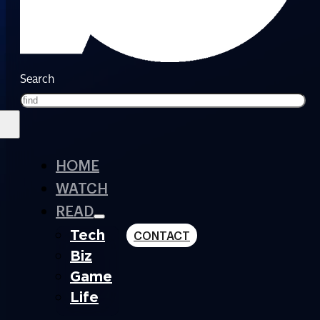
Search
HOME
WATCH
READ
Tech
CONTACT
Biz
Game
Life