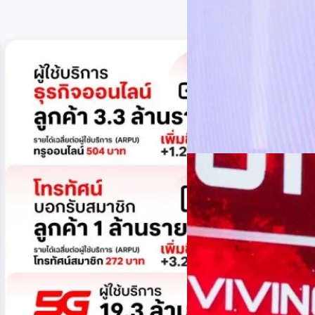
โอกาส พร้อมปักธงกลยุท
กรุงเทพฯ 3 สิงหาคม 2569 - ไปร
ความสัมพันธ์ สู่โอกาสทางเศรษฐก
ผู้คน ธุรกิจ ชุมชน และภาครัฐ 
ผลการดำเนินงานปี 2568 มีรายไ
แนน บุณย์ธิดา สมชัย รัฐมนตรี
Worawalan
| 2 days ago
ก้าวสู่เศรษฐกิจยุคใหม่ที่ขับเ
โครงสร้างพื้นฐานของประเทศต้
Read More
ปลอดภัย และน่าเชื่อถือ เพื่
การเป็น "ประเทศแห่งโอกาส" 
01/08/2026
ได้อย่างเท่าเทียม ในบริบทดัง
โครงสร้างพื้นฐานดิจิทัลภาครัฐ
สรุปประเด็นสำคัญ The
ความผันผวนเป็นโอกา
เมื่อระเบียบในโลกใหม่คือควา
มหาวิทยาลัย ได้ร่วมกับคณะวิ
Forum ภายใต้หัวข้อ “ฝ่าวิกฤต
ประชุม Hall of INTANIA เมื่อว
ภาคอุตสาหกรรม และภาควิชากา
ภูษิต เรืองอุดมกิจ
| 4 days ag
โอกาสในการพัฒนาประเทศ “วิศว