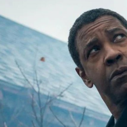
ยแหวก เกือบใช้ De-Aging ย้อนวัย Denzel Washington
มโปร ใน ‘The Equalizer 3’
) เคยคิดจะใช้เทคโนโลยี De-Aging ย้อนวัย เดนเซล วอชิงตัน (Denzel
ล่าจุดกำเนิดใน ‘The Equalizer 3’
go