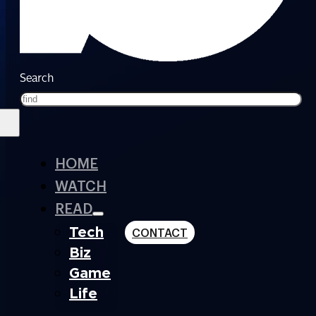
Search
HOME
WATCH
READ
Tech
CONTACT
Biz
Game
Life