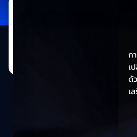
30/09/2025
อมลวรรณ ศรัทธานนท์
| 310 days ago
Read More
ปลดล็อกศักยภาพธุรกิจไทย Eviden ชวนขับเคลื่อ
ขับเคลื่อนอุตสาหกรรมไทย ด้วย SAP Cloud ERP จาก Eviden – an At
ทุกขนาด ตั้งแต่โรงงานถึงโรงพยาบาล ในยุคที่การตัดสินใจต้องเร็ว ข้
พร้อมสนับสนุนพันธกิจต่างๆ Eviden – an Atos Group ในฐานะ SAP P
การเปลี่ยนผ่านสู่ดิจิทัลของธุรกิจในไทย ด้วยโซลูชันที่ผสานเทคโนโ
เข้าใจในบริบทของธุรกิจต่างๆ ในประเทศไทยอย่างลึกซึ้ง หัวใจสำคัญ
S/4HANA ทั้งในรูปแบบ Public และ Private Edition บน Cloud ที่อ
นวัตกรรม ความเร็ว ความคุ้มค่า การให้บริการแบบครบวงจร และความ
การผลิต (Manufacturing) หัวใจสำคัญของการผลิตที่ดีในปัจจุบัน คื
วัตถุประสงค์การใช้งาน ใช้วัสดุที่มีคุณภาพ…