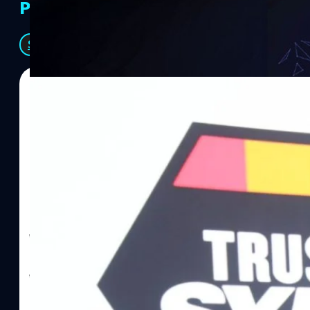
PR Partners
See All
06/08/2026
ทีมคอนเทนต์ BT
| 20 hours ago
Read More
SYNNEX โชว์กำไร Q2/69 โต 18% ลุย AI–Cloud–
Recurring Revenue เร่งเครื่อง New Growth Eng
บาท/หุ้น
บริษัท ซินเน็ค (ประเทศไทย) จำกัด (มหาชน) หรือ SYNNEX โชว์ผลกา
ไตรมาส 2 และงวด 6 เดือนแรกของปี 2569 เติบโต 17.8% และ 17.7% จ
เติบโตของรายได้อย่างมีนัยสำคัญ พร้อมประกาศจ่ายเงินปันผลระหว่าง
ไม่ได้รับสิทธิปันผล (XD) วันที่ 19 สิงหาคม 2569 และกำหนดจ่ายเงินปั