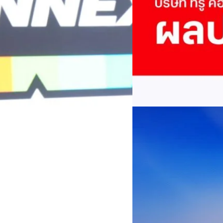
พันล้าน
บริษัท ทรู คอร์ปอเรชั่น จำก
ภาษี 6.6 พันล้านบาท ทำกำไรต่อ
บาท คิดเป็น 0.15 บาทต่อหุ้น
ของฐานผู้ใช้งาน ตัวชี้วัดทาง
(QoQ)รายได้จากการให้บริการ 
ทีมคอนเทนต์ BT
| 2 days ago
บาท+13.5%+1.1%กำไรสุทธิหลังห
EBITDA3.7 เท่า-0.3 เท่า-0.1 เท
Read More
มีผู้ใช้บริการโทรศัพท์เคลื่อนท
บริการ 5G รวม 19.3 ล้านราย) แล
04/08/2026
เพิ่มขึ้นของตัวเลขมาจากโครง
AIS Business ผนึก 
โซลูชันเชื่อมต่ออัจฉ
ประเทศไทยสู่ฐานการผล
กรุงเทพฯ, 3 สิงหาคม 2569 – 
เคลื่อนภาคอุตสาหกรรมไทยสู่ก
ด้านโครงข่ายและความเข้าใจในภ
ด้านการผลิตระดับโลกของ Hua
กระบวนการผลิตได้อย่างเป็นรูป
Worawalan
| 2 days ago
ฐานดิจิทัลแบบครบวงจร ตั้งแต