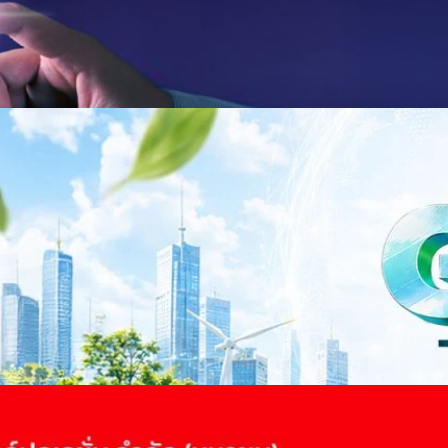
าว TODAY เปิดเวทีใหญ่ SUSTAIN CITY: THE GREEN
รับตัวสู่เศรษฐกิจสีเขียวอย่างยั่งยืน
ำนักข่าว TODAY จัดงาน SUSTAIN CITY: THE GREEN TRANSITION เวทีแลก
ี่ยนผ่านสู่เศรษฐกิจและสังคมสีเขียว พร้อมนำเสนอแนวทางที่สามารถนำไป
ภาครัฐ ภาคธุรกิจ และผู้เชี่ยวชาญในหลากหลายสาขา ผ่านประเด็นสำคัญว่า
เพื่อเดินหน้าสู่ความยั่งยืนและบรรลุเป้าหมาย Net Zero อย่างเป็นรูปธรรม
จ การเงิน และพลังงาน Green Transitioning: Shifting Systemพลิกโครงสร้าง
ys ago
ะเชื่อมโยงนโยบายกับเทคโนโลยี เพื่อขับเคลื่อนประเทศไทยสู่เศรษฐกิจสีเขียว
วงศ์สวัสดิ์รองนายกรัฐมนตรีและรัฐมนตรีว่าการกระทรวงการอุดมศึกษา
ม Green Transitioning: Decarbonize Unlockร่วมสำรวจแนวทางที่ภาคธุรกิจ
ื่อลดการปล่อยคาร์บอน และเดินหน้าสู่เป้าหมาย Net Zero พบกับ คุณปัณ
ธานกรรมการบริหาร ฝ่ายวิศวกรรมโครงสร้างบริษัท…
 Q2/2569 กำไรสุทธิ 6.6 พันล้านบาท จ่ายปันผล 5.2