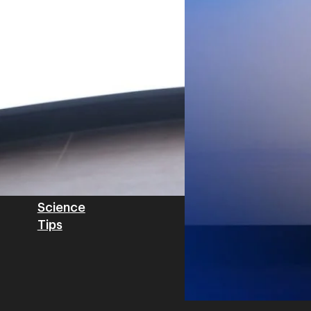
Private Network โครงข่ายไฟ
Read More
วิเคราะห์ข้อมูลบน Cloud ด้ว
สำหรับภาคอุตสาหกรรม ช่วยเส
ไทย รวมถึงนักลงทุนต่างชาติท
บริหารกลุ่มลูกค้าองค์กร บริษั
Tech
Biz
Game
horts
Cars
Corporate
Articles
Features
Executive
Game News
IT News
Insight
Reviews
Local News
Wealth
Science
Tips