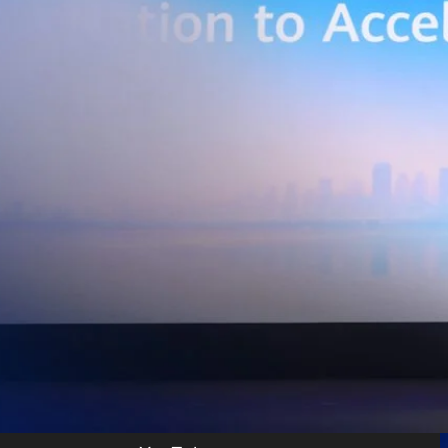
เบอร์ และระบบเชื่อมต่อที่ปลอดภัย ไปจนถึงการรวบรวม ประมวลผล และ
ยศักยภาพการประมวลผลของ GPU เพื่อต่อยอดสู่แอปพลิเคชัน AI และโซลูชัน
ริมขีดความสามารถในการแข่งขัน และสร้างความพร้อมรองรับผู้ประกอบการ
ี่ต้องการขยายฐานการผลิตในประเทศไทย นายภูผา เอกะวิภาต หัวหน้าคณะผู้
ท แอดวานซ์ อินโฟร์ เซอร์วิส จำกัด (มหาชน) กล่าวว่า…
Life
SOCIAL MEDIA
Environment
Health
People
Instagram
Trends
Wellness
Facebook