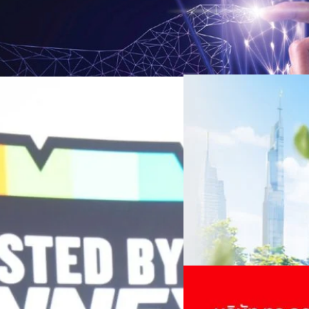
06/08/2026
ครบรอบ 6 ปี สำนักข่
TRANSITION ถกแนวทางป
เนื่องในโอกาสครบรอบ 6 ปี ส
เปลี่ยนมุมมองเกี่ยวกับการเปล
Green Energy สร้างฐาน
ประยุกต์ใช้ได้จริง จากผู้แทน
ine พร้อมจ่ายปันผล 0.10
ประเทศไทยควรปรับตัวอย่างไร ? 
ทั้งในมิติของภาครัฐ ภาคธุรกิ
รดำเนินงานแข็งแกร่ง กำไรสุทธิ
รัตนาภรณ์ ศรีนวลจันทร์
| 1 da
เศรษฐกิจ ปรับห่วงโซ่คุณค่า แล
ากช่วงเดียวกันของปีก่อน สูงกว่าการ
โดย ศาสตราจารย์ ดร. ยศชนัน 
Read More
วิทยาศาสตร์ วิจัยและนวัตกรร
กาล 0.10 บาทต่อหุ้น โดยกำหนดวันที่
สามารถนำ Green Tech มาใช้เพ
04/08/2026
นผลวันที่
วรรธน์ นิลกิจศรานนท์ รองประ
True เผยผลประกอบการ