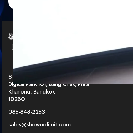
Watch
Playlists
S
& Reels
6 th floor, Pegasus Building, True
Digital Park 101, Bang Chak, Phra
Khanong, Bangkok
10260
085-848-2253
sales@shownolimit.com