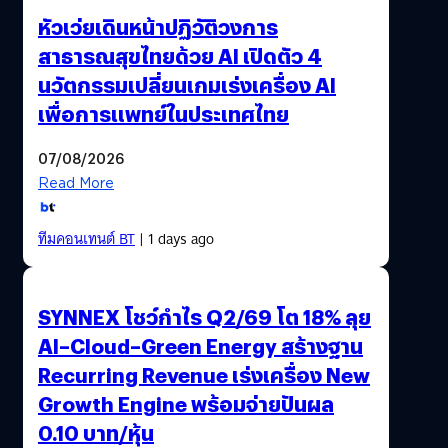
หัวเว่ยเดินหน้าปฏิวัติวงการ
สาธารณสุขไทยด้วย AI เปิดตัว 4
นวัตกรรมเปลี่ยนเกมเร่งเครื่อง AI
เพื่อการแพทย์ในประเทศไทย
07/08/2026
Read More
ทีมคอนเทนต์ BT
| 1 days ago
SYNNEX โชว์กำไร Q2/69 โต 18% ลุย
AI–Cloud–Green Energy สร้างฐาน
Recurring Revenue เร่งเครื่อง New
Growth Engine พร้อมจ่ายปันผล
0.10 บาท/หุ้น