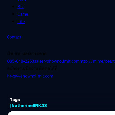
Biz
Game
Life
Contact
ฝ่ายขาย และการตลาด
085-848-2253
sales@shownolimit.com
http://m.me/beart
สมัครงาน/ฝึกงาน ติดต่อได้ที่
hr-ga@shownolimit.com
Tags
| NatherineBNK48