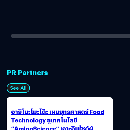
PR Partners
See All
อายิโนะโมะโต๊ะ เผยยุทธศาสตร์ Food
Technology ชูเทคโนโลยี
“AminoScience” เจาะอินไซต์ผู้