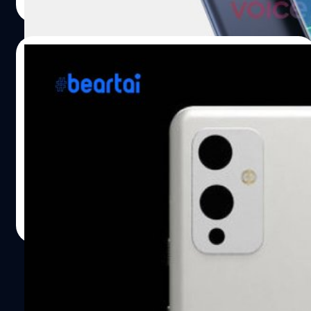
Read More
16/11/2020
OnePlus 9 Pro พร้อมชิปเรือธง
Snapdragon 875 โผล่ทดสอบประสิทธิภาพ
ผ่าน Geekbench
OnePlus 9 Pro ได้รับการทดสอบประสิทธิภาพด้วย
แพลตฟอร์ม Geekbench ซึ่งมาพร้อมชิปเซ็ต Snapdragon
875
ปรีดี ฤกษ์วลีกุล
| 2091 days ago
Read More