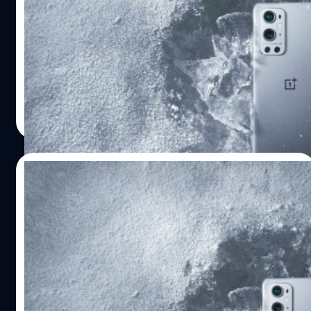
OnePlus 9 และ OnePlus 9 Pro จะมาพร้อมกับชิปเซ็ต
Snapdragon 888 ซึ่งล่าสุด OnePlus เผยว่ารุ่นโปร หรือรุ่น
ท็อปจะมีระบบระบายความร้อนระดับ Gaming-Grade เพื่อให้
มั่นใจว่าจะสามารถเล่นเกมได้โดยไม่มีความร้อนมารบกวน ถึง
แม้ว่า OnePlus 9 จะได้คิวเปิดตัวในสัปดาห์หน้า แต่ทาง Tech
วัชรกุล พัฒนาประทีป
| 1969 days ago
Maniacs ก็ได้เครื่องมาทดสอบแล้วครับ Tech Maniacs ได้
Read More
ทดสอบรัน AnTuTu พบว่า OnePlus 9 Pro สามารถทำคะแนน
ได้ 660,000 คะแนน ซึ่งถือว่าทำได้ดีสำหรับอุปกรณ์ที่ใช้ชิป
Snapdragon 888 มากกว่า Galaxy S21 Ultra ที่ใช้
16/03/2021
Snapdragon 888 แต่ก็ตามหลัง Xiaomi Mi 11 ซึ่งทำได้
707,306 คะแนน อย่าลืมว่าการทดสอบรัน AnTuTu ของ
OnePlus โชว์สี Morning Mist color สุดสวย
Tech…
ของ OnePlus 9 Pro พร้อมกับดีเทลกล้องเต็ม
ๆ ตา
OnePlus ประกาศงานเปิดตัวสำหรับ OnePlus 9 Series อย่าง
เป็นทางการวันที่ 23 มีนาคมนี้ แถมยังยืนยันว่าจะเปิดตัวพร้อม
กับ OnePlus Watch (ชื่ออย่างไม่เป็นทางการ) อีกด้วย โดย
ล่าสุด OnePlus ก็ออกมาให้ข้อมูลถึงเรือธงรุ่นใหม่อย่างไม่ขาด