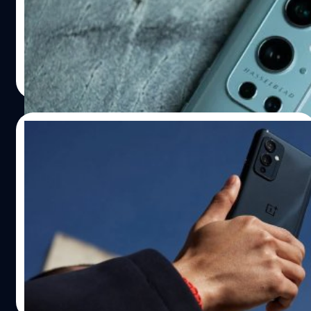
กลับมีปัญหาเครื่องร้อนเกิดขึ้น โดยพบว่า เมื่อใช้งานกล้องของ
สมาร์ตโฟนรุ่นนี้ บริเวณด้านหลังส่วนบนของเครื่องจะเริ่มร้อน
และในบางรายยังพบปัญหาเครื่องร้อนตอนที่ใช้งานปกติอีก
ด้วย บัญชีทวิตเตอร์ @tecworkz ได้ทวีตข้อความไม่พอใจถึง
ภควัต ขจิตวิชยานุกูล
| 1948 days ago
การนำ OnePlus9Pro ออกไปถ่ายรูปเพียง 5 นาที แต่กลับพบ
Read More
ปัญหาเรื่องความร้อน จนไม่สามารถถ่ายรูปต่อได้ โดยได้แนบ
รูปภาพในขณะที่เกิดปัญหามาในทวีต ดังนี้ จากรูปจะเห็น
ข้อความบนหน้าจอ OnePlus 9 Pro ที่แปลได้ว่า "ไม่สามารถ
23/03/2021
ถ่ายรูปได้ เพราะโทรศัพท์มีอุณหภูมิสูงเกินไป" ซึ่งจริง ๆ แล้ว
ข้อความนี้เราสามารถพบได้ทั่วไปในสมาร์ตโฟนรุ่นอื่น ๆ แต่
เปิดตัว OnePlus 9 สเปกระดับพรีเมียม กล้อง
ปัญหาก็คือ OnePlus 9 Pro เกิดปัญหาอุณหภูมิสูงง่ายเกินไป
เทพร่วมมือกับ Hasselblad!
ข่าวดีก็คือ ในตอนนี้ทาง OnePlus รับทราบถึงปัญหาที่เกิดขึ้น
แล้ว และกำลังพยายามแก้ปัญหาที่เกิดขึ้นอยู่ โดยคาดการณ์
OnePlus เปิดตัวสมาร์ตโฟนระดับเรือธงรุ่นใหม่สองรุ่น ได้แก่
ว่า ปัญหาที่เกิดขึ้นจะสามารถแก้ไขได้โดยการแก้ไขซอฟต์แวร์
OnePlus 9 และ OnePlus 9 Pro ซึ่งจุดเด่นของรุ่นนี้คือดีไซน์
ของ OnePlus 9 Pro อ้างอิง พิสูจน์อักษร : สุชยา เกษจำรัส
และสเปกระดับพรีเมียม แต่จุดเปลี่ยนสำคัญคือเรื่องกล้องที่
เป็นครั้งแรกของ OnePlus ในการจับมือร่วมกับแบรนด์
กล้องระดับโลกอย่าง Hasselblad OnePlus 9 Pro มีหน้าจอ
วัชรกุล พัฒนาประทีป
| 1964 days ago
LTPO AMOLED ขนาด 6.7 นิ้ว ความละเอียด QHD+ รีเฟรช
Read More
เรตหน้าจอสูงถึง 120Hz ซึ่ง LTPO หรือ low-temperature