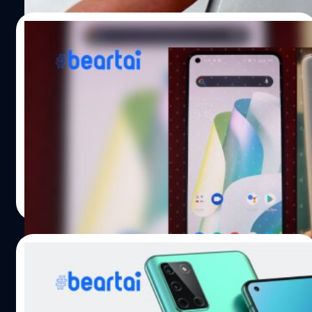
Hasselblad ได้ลงมาเยือนยังตลาดกล้องสมาร์ตโฟน เพราะ
ย้อนกลับไปในปี 2016 เคยมีสมาร์ตโฟน Modular อย่าง Moto
14/12/2020
Z ที่มีม็อดเป็น Moto Mod Hasselblad True Zoom ออกมา
ก่อนหน้านี้แล้ว แต่ครั้งนี้จะไม่ใช่การทำม็อดมาประกับหลัง
หลุดมาเป็นรูป โผล่รูปเครื่องจริง OnePlus 9
เครื่อง แต่เป็นการร่วมมือกันออกแบบระบบกล้อง และอาจจะมี
ดีไซน์ตามที่หลุดออกมา
อะไรมากกว่านั้นซึ่งก็ต้องรอรายละเอียดจากตอนเปิดตัวอีกที
เท่าที่เราทราบ OnePlus 9 Pro…
หลังจากที่เคยมีภาพเรนเดอร์ของเครื่อง OnePlus 9 และ 9
Pro หลุดออกมาให้ได้เชยชม ล่าสุดก็มีภาพเครื่องจริงของ
OnePlus 9 หลุดออกมาเช่นกัน ช่วยยืนยันดีไซน์จริง ๆ ของ
เครื่องที่ค่อนข้างแปลกตาไปกว่าเดิมพอสมควร เท่าที่ทราบ ใน
ไลน์อัปของรุ่นที่ 9 ของ OnePlus จะมีทั้งหมด 3 โมเดล (จาก
ชาคริต ทองสัมฤทธิ์
| 2064 days ago
ข่าวนี้) ซึ่งประกอบไปด้วย OnePlus 9E, OnePlus 9 และ
Read More
OnePlus 9 Pro ทำให้นี่เป็นครั้งแรกของ OnePlus ที่จะเปิดตัว
ไลน์อัปหลักพร้อม ๆ กันถึง 3 รุ่น จากภาพเราคาดว่าน่าจะเป็น
เครื่อง OnePlus 9 เพราะค่อนข้างตรงกับข้อมูลหลุดออกมา
09/12/2020
อย่างมาก คราวนี้ OnePlus ตัดสินใจให้กล้องเพียงแค่ 2 ตัวกับ
รุ่นธรรมดา เป็นเซ็ตอัปกล้องความละเอียด 48MP (กล้องหลัก)
เตรียมซอยรุ่นเพิ่ม โผล่ข้อมูล OnePlus 9E รุ่น
และ 16MP (กล้องเลนส์อัลตราไวด์) ตัวเครื่องมาพร้อมกับ
เล็ก, รุ่น Pro อาจได้เรต IP68 กันน้ำกันฝุ่น
อัตราส่วนของจอที่…