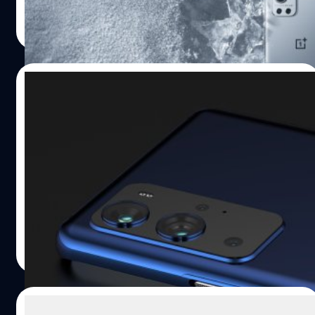
สาย ซึ่งมีการเปิดเผยชื่อของสีเงินประจำรุ่นอีกด้วย Morning
ชาคริต ทองสัมฤทธิ์
| 1972 days ago
Mist color สีเงินเงา ประจำรุ่น OnePlus 9 Pro พร้อมกับรูป
Read More
โปรโมตอย่างเป็นทางการ จัดเต็มกันตั้งแต่ก่อนเปิดตัวจริง ซึ่ง
ทำให้เราได้เห็นรายละเอียดของตัวกล้องที่ไม่ต้องลืออีกต่อไป
แล้ว โดยไม่ว่าจะเป็นรุ่นธรรมดา หรือรุ่น Pro ก็จะมีกล้องหลัก
12/03/2021
2 ตัวเป็น แต่จะมีเซนเซอร์ที่แตกต่างกัน พร้อมกับโลโกของ
Hasselblad แปะด้านล่าง เท่สุด ๆ ไปเลย นอกจากนี้ยังมี
ซีอีโอ OnePlus โชว์ตัวอย่างภาพถ่ายจาก
การนำภาพจากกล้องของตัวเครื่องมาโชว์ผ่านทางทวิตเตอร์
กล้อง OnePlus 9 Pro : เปิดตัวจริง 23 มี.ค. นี้
ด้วย จากที่เราทราบ OnePlus 9 จะใช้เซนเซอร์หลักเป็น Sony
IMX766 ซึ่งเป็นเซนเซอร์เวอร์ชันพิเศษที่พัฒนาออกมาเพื่อ
Pete Lau ผู้ดำรงตำแหน่งซีอีโอของ OnePlus ได้โพสต์ทวีต
OnePlus 9 โดยเฉพาะ อ้างอิง พิสูจน์อักษร :…
เผยตัวอย่าง 2 ภาพแรก ที่ถ่ายด้วยกล้องหลักและกล้อง
Ultrawide ของ OnePlus 9 Pro ซึ่งเผยให้เห็นประสิทธิภาพ
ของเซนเซอร์ภาพอย่างชัดเจน
ปรีดี ฤกษ์วลีกุล
| 1975 days ago
Read More
05/03/2021