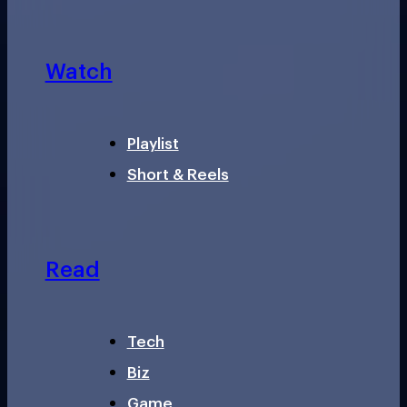
Watch
Playlist
Short & Reels
Read
Tech
Biz
Game