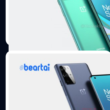
ล่าสุดมีการเปิดเผยข้อมูลของ OnePlus 9E สมาร์ตโฟนอีกหนึ่ง
รุ่นที่อาจเปิดตัวพร้อมกับสองคู่หู 9 และ 9 Pro ทำให้ OnePlus
ตอนนี้กลายเป็นแบรนด์ที่ขายสมาร์ตโฟนให้กับตลาดแทบทุก
ระดับย่านแล้ว (ซอยเยอะ ๆ เป็นผลดีกับผู้บริโภค) ข้อมูลนี้มา
จากการที่มีนักเผยข้อมูลไปเจอข้อมูลเกี่ยวกับ IP rating หรือเร
ชาคริต ทองสัมฤทธิ์
| 2069 days ago
ตกันน้ำกันฝุ่นของเครื่อง OnePlus 9 Series ซึ่งเขายืนยันว่า
Read More
OnePlus 9 Pro หรือตัวพี่ใหญ่สุด จะมาพร้อมกับเรต IP68 กัน
น้ำกันฝุ่น หลังจากที่ OnePlus ไม่เคยมีเรตติง IP เลย ก็เลยพบ
เจอกับข้อมูลของ OnePlus 9E ซึ่งจะไม่มีเรต IP เช่นเดียวกับ
23/11/2020
OnePlus 9 ทำให้มีแต่ตัวท็อปสุดเท่านั้นที่จะสามารถกันน้ำกัน
ฝุ่นได้ ภาพสเก็ตช์ OnePlus 9 อ้างอิง พิสูจน์อักษร : สุชยา
หลุดภาพเรนเดอร์แรก นักฆ่าเรือธงล่าสุด
เกษจำรัส
“OnePlus 9 Pro”
หลุดภาพเรนเดอร์แรก OnePlus 9 Pro ดีไซน์คล้ายกับ
OnePlus 8 Pro
ปรีดี ฤกษ์วลีกุล
| 2085 days ago