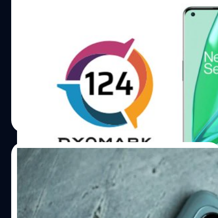
DxOMark เผยคะแนนทดสอบกล้องเรือธง
OnePlus 9 Pro : ทำได้ดี แต่ยังไม่ถึงที่สุด
DxOMark ได้เปิดเผยผลการทดสอบกล้องหลังของสมาร์ต
โฟน OnePlus 9 Pro ที่ได้ร่วมกับ Hasselblad เพื่อยกระดับ
การถ่ายภาพขึ้นไปอีกขึ้น
ปรีดี ฤกษ์วลีกุล
| 1886 days ago
Read More
08/04/2021
พบปัญหาเครื่องร้อนใน OnePlus 9 Pro และ
OnePlus กำลังพยายามหาทางแก้ปัญหาอยู่
หลังจากเปิดตัว OnePlus 9 Pro ไปในสัปดาห์ที่ผ่านมา ล่าสุด