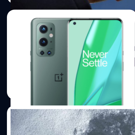
polycrystalline oxide เป็นเทคโนโลยีที่ช่วยปรับรีเฟรชเรต
ของหน้าจอให้เหมาะสมกับสถานการณ์ ณ ปัจจุบันของเครื่อง
20/03/2021
อย่างเช่น หากแบตเตอรีต่ำตัวเครื่องจะลดรีเฟรชเรตลงได้ถึง
1Hz เพื่อประหยัดแบตเตอรี ด้านสเปกภายในส่วนใหญ่ของ
หลุดภาพเรนเดอร์ทุกมุก ทุกสีของ OnePlus 9
OnePlus 9 และ OnePlus 9 Pro จะเหมือนกัน ได้แก่ ใช้
ก่อนเปิดตัวจริง 23 มีนาคม
Snapdragon 888, แรม LPDDR5 8/12GB,…
OnePlus เตรียมเปิดตัว OnePlus 9 Series อย่างเป็นทางการ
พร้อมกับ OnePlus Watch วันที่ 23 มีนาคมนี้ และก็พึ่งจะเปิด
เผยสีหนึ่งอย่างเป็นทางการของ OnePlus 9 และภาพจริงของ
OnePlus Watch ไป แต่ถึงแม้จะเหลืออีกไม่กี่วันที่จะเปิดตัว
แล้ว ทาง @EvLeaks ก็ได้ปล่อยภาพ OnePlus 9 เกือบทุกสี
ชาคริต ทองสัมฤทธิ์
| 1968 days ago
ออกมาให้ชม จากภาพเรามีสีเขียว, เทาเงิน, ดำ และม่วง และ
Read More
คาดว่าน่าจะเป็นสีทั้งหมดของรุ่น Pro แต่ก่อนหน้านี้ก็เคยมี
ภาพเรนเดอร์ของ OnePlus 9 ตัวธรรมดาพร้อมกับสีน้ำเงิน
ด้วย แต่ก็ไม่ใช่ภาพอย่างเป็นทางการ จึงทำให้เรายังไม่ทราบ
18/03/2021
ว่า OnePlus 9 นั้นจะยังมีสีฟ้าอยู่หรือไม่ อย่างไรก็ตามเราจะ
ได้เห็นรายละเอียดเต็ม ๆ อย่างเป็นทางการวันที่ 23 มีนาคมนี้่
เปิดคะแนน OnePlus 9 อาจไม่แรงที่สุด แต่
อ้างอิง พิสูจน์อักษร : สุชยา เกษจำรัส
กล้องแจ่มมาก!