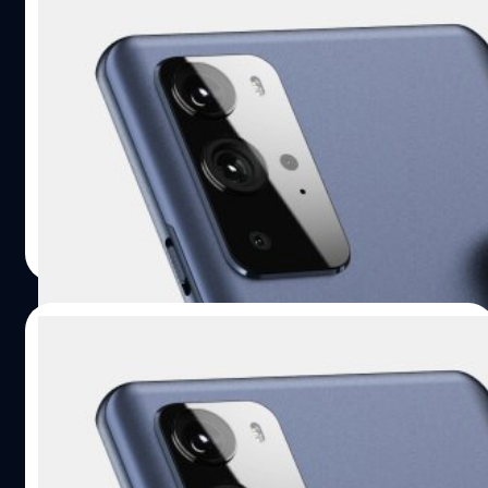
ข้อมูลหลุดจากทางผู้ผลิตเคส ยืนยัน OnePlus
9 จะมีด้วยกันทั้ง 3 รุ่น 9E, 9 และ 9 Pro
OnePlus เตรียมเปิดตัวเรือธงรุ่นใหม่อย่าง OnePlus 9 เร็ว ๆ นี้
และหากเราทราบกันดี เรือธงของ OnePlus นั้นจะมีด้วยกัน
อย่างน้อย 2 รุ่น คือรุ่นธรรมดา และรุ่น Pro แต่รอบนี้อาจจะ
ไม่ใช่แบบนั้น ก่อนหน้านี้เคยมีข้อมูลว่า OnePlus 9 Series จะมี
อย่างน้อยถึง 3 รุ่น นั่นก็คือ OnePlus 9E, OnePlus 9 และ
ชาคริต ทองสัมฤทธิ์
| 1982 days ago
OnePlus 9 Pro ล่าสุดก็ดูเหมือนจะมีอะไรที่แน่นอนกว่าข้อมูล
Read More
ลอย ๆ เพราะ Spigen หนึ่งในผู้ผลิตเคสสมาร์ตโฟนชื่อดัง ได้ลิ
สต์ชื่อของ OnePlus 9 ทั้ง 3 รุ่นขึ้นในหน้าเว็บก่อนเปิดตัวทั้ง
อย่างนั้น ซึ่งแน่นอนว่าหนึ่งในนั้นคือ OnePlus 9E นั่นเอง โดย
02/03/2021
เราพอจะเดาได้จากชื่อว่า OnePlus 9E คือรุ่นรองท็อปอย่าง
แท้จริง หรือมีสเปกด้านต่าง ๆ ด้อยกว่า…
OnePlus ปล่อยทีเซอร์ เตรียมเปิดตัว
OnePlus 9 วันที่ 8 มี.ค. นี้
OnePlus บริษัทผู้ผลิตสมาร์ตโฟนสเปกพรีเมียมราคาหระหยัด
ได้ปล่อยภาพทีเซอร์ล่าสุด ที่จะเปิดตัวสมาร์ตโฟนดังกล่าว ใน