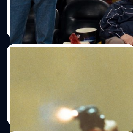
ที่ตัวเองไม่อยากเล่น
ประภาส อยู่เย็น
| 662 days ago
Read More
15/10/2024
Al Pacino รู้สึกโล่งใจที่เกิดอุบัติเหตุข้อเท้า
เกือบพลิก เพราะหวังว่าจะถูกไล่ออกจากหนัง
‘The Godfather’
อัล ปาชิโน (Al Pacino) รู้สึกโล่งใจที่เกิดอุบัติเหตุข้อเท้าพลิก
จนเกือบจะโดนไล่ออกจากหนัง 'The Godfather' (1972)
ประภาส อยู่เย็น
| 663 days ago
Read More