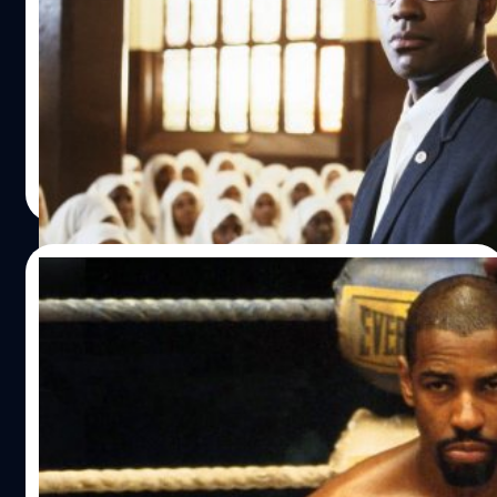
ต้องการหาเงิน
เดนเซล วอชิงตัน Denzel Washington เผย หลังแจ้งเกิดจาก
'Malcolm X' ในยุค 90s เขายอมเล่นหนังห่วยหลายเรื่องเพื่อ
ต้องการหาเงิน
ประภาส อยู่เย็น
| 625 days ago
Read More
20/11/2024
Denzel Washington เปิดใจ เคยรู้สึกขมขื่น
หลังชวดออสการ์นักแสดงนำชายยอดเยี่ยมให้
กับ Kevin Spacey
เดนเซล วอชิงตัน Denzel Washington เปิดใจ รู้สึกขมขื่น หลัง
ชวดรางวัลออสการ์จากการรับบทในหนัง 'The Hurricane' ให้
กับ Kevin Spacey