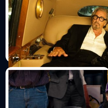
Al Pacino ไม่โกรธ Quentin Tarantino ถ่าย
ฉากจากบท 21 หน้าใน ‘Once Upon a Time in
Hollywood’ ที่อุตส่าห์ซ้อม แต่มีอยู่ในหนังแค่
อัล ปาชิโน (Al Pacino) ไม่โกรธ Quentin Tarantino ถ่ายฉาก
2 นาที
21 หน้าใน ‘Once Upon a Time in Hollywood’ ที่อุตส่าห์ซ้อม
มาอย่างดี แต่ถูกตัดใช้ในหนังแค่ 2 นาที
ประภาส อยู่เย็น
| 658 days ago
Read More
16/10/2024
ผมไม่ใช่บอส ! Al Pacino เคยล้มละลายเพราะ
เป็นผู้เสียหายแชร์ลูกโซ่ เลยต้องจำยอมเล่น
หนังที่ตัวเองไม่อยากเล่น
ผมไม่ใช่บอส เป็นแค่ผู้เสึยหาย อัล ปาชิโน (Al Pacino) เคยล้ม
ละลายหมดตัวเพราะแชร์ลูกโซ่ เลยต้องจำยอมหันไปเล่นหนัง