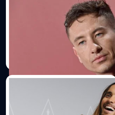
Barry Keoghan ลบ Instagram หลังครอบ
ครัวถูกคุกคาม เหตุข่าวลือเลิกแฟนสาว
Sabrina Carpenter เพราะมือที่ 3
แบร์รี คีโอแกน (Barry Keoghan) ลบบัญชี Instagram หลังมี
ข่าวเลิกรานักร้องดัง ซาบรินา คาร์เพนเตอร์ (Sabrina
Carpenter) เพราะมือที่ 3 ถูกคุกคาม-ตามติดถึงบ้าน
ประภาส อยู่เย็น
| 608 days ago
Read More
06/12/2024
ปริศนาคลี่คลาย ! Jared Leto หาโทรฟีออสกา
ร์จาก ‘Dallas Buyers Club’ ที่หายสาบสูญเมื่อ
6 ปีก่อนเจอแล้ว
ปริศนาคลี่คลาย ! จาเร็ต เลโต (Jared Leto) เจอโทรฟีรางวัล