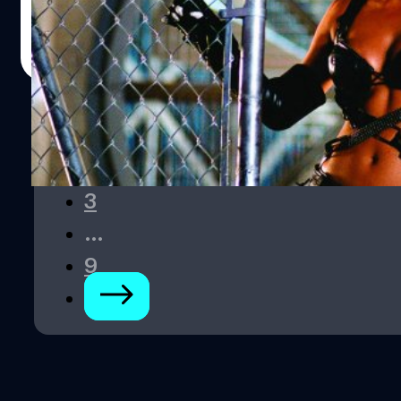
ประภาส อยู่เย็น
| 720 days ago
Read More
1
2
3
…
9