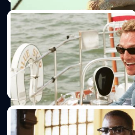
26/11/2024
เบื่อ ! Matthew McConaughey หนีฮอลลีวู
ดกลับบ้านเกิด แถมปฏิเสธ 14.5 ล้านเหรียญ
เพราะไม่อยากเล่นหนังรอมคอมอีกแล้ว
แมทธิว แม็กคอนนาเฮย์ (Matthew McConaughey) สัญญา
กับภรรยาหลังย้ายจากฮอลลีวูดไปอยู่ที่เท็กซัสว่า จะไม่ยอม
กลับไปเว้นแต่ว่าจะได้รับบทอื่นที่ไม่ใช่
ประภาส อยู่เย็น
| 620 days ago
Read More
22/11/2024
Denzel Washington ยอมรับเล่นหนังห่วย
หลายเรื่อง หลังแจ้งเกิดใน ‘Malcolm X’ เพราะ