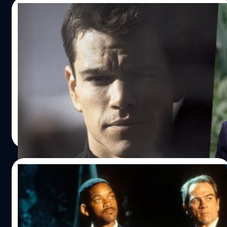
12/10/2024
เจ้าชายวิลเลียมเป็นแฟนตัวยงสายลับ Jason
Bourne เลยตรัสขอผู้กำกับ Paul
Greengrass ให้ “ทำอีกสักภาค”
เจ้าชายวิลเลียมก็เป็นแฟนตัวยงสายลับ Jason Bourne เลย
ตรัสขอผู้กำกับ พอล กรีนกราส Paul Greengrass ว่า "ทำอีก
สักภาคได้ไหม ? "
ประภาส อยู่เย็น
| 666 days ago
Read More
04/10/2024
ผู้กำกับ ‘Men in Black’ เมาท์ Will Smith
ผายลมรุนแรงมากในกองถ่าย จนต้องอพยพ
ทีมงานออกไปข้างนอก 3 ชั่วโมง