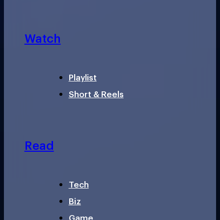
Watch
Playlist
Short & Reels
Read
Tech
Biz
Game