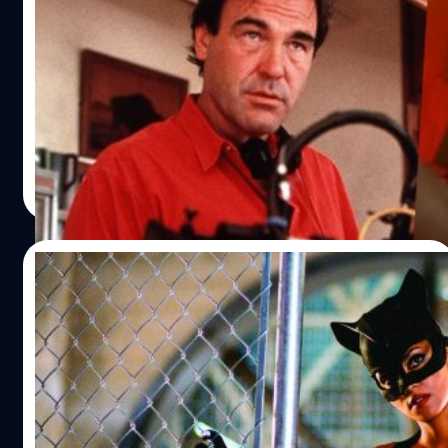
พยายามใส่มุกทะลึ่งด้นสดตอนถ่ายหนัง
‘Natural Born Killers’ เพราะไร้สาระเกิน
โอลิเวอร์ สโตน (Oliver Stone) เมาท์ โรเบิร์ต ดาวนีย์ จูเนียร์
(Robert Downey Jr.) พยายามใส่มุกทะลึ่งด้นสดตอนถ่ายหนัง
'Natural Born Killers' แต่ถูกเบรกเพราะมันไร้สาระเกิน
ประภาส อยู่เย็น
| 705 days ago
Read More
18/08/2024
Halle Berry เผยใจ อยากลงมือกำกับภาคต่อ
‘Catwoman’ โต้นักวิจารณ์ บางครั้งหนังห่วย
แตกก็ไม่ได้แย่เสมอไป
ฮัลลี แบร์รี (Halle Berry) เผยใจ อยากกำกับภาคต่อนางแมว
'Catwoman' โต้นักวิจารณ์ บางครั้งหนังที่ห่วยก็ไม่ได้แย่เสมอ
ไป