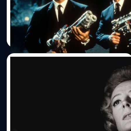
แบร์รี ซอนเนนเฟลด์ (Barry Sonnenfeld) ผู้กำกับ 'Men in
Black' เมาท์ Will Smith ผายลมรุนแรงมากระหว่างอยู่ในกอง
ถ่าย ชนิดต้องอพยพคนออกไปนอกฉาก 3 ชั่วโมง
ประภาส อยู่เย็น
| 674 days ago
Read More
27/09/2024
Maggie Smith นักแสดงรุ่นใหญ่เจ้าของบท
ศาสตราจารย์มักกอนนากัลในแฟรนไชส์
‘Harry Potter’ เสียชีวิตแล้วในวัย 89 ปี
แมกกี สมิธ (Maggie Smith) Maggie Smith นักแสดงรุ่นใหญ่
เจ้าของบทศาสตราจารย์มักกอนนากัลในแฟรนไชส์ 'Harry
Potter' เสียชีวิตแล้วในวัย 89 ปี
ประภาส อยู่เย็น
| 680 days ago