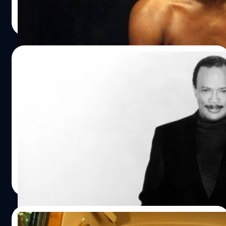
ประภาส อยู่เย็น
| 627 days ago
Read More
04/11/2024
Quincy Jones โปรดิวเซอร์ระดับตำนาน ผู้ร่วม
งานกับ Michael Jackson และ Frank
Sinatra เสียชีวิตอย่างสงบในวัย 91 ปี
ควินซี โจนส์ (Quincy Jones) โปรดิวเซอร์ในตำนานผู้ร่วมงาน
กับ ไมเคิล แจ็กสัน (Michael Jackson) เสียชีวิตอย่างสงบใน
วัย 91 ปี
ประภาส อยู่เย็น
| 643 days ago
Read More
20/10/2024