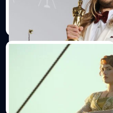
ออสการ์ที่ได้จากหนัง 'Dallas Buyers Club' ที่หายสาบสูญไป
นานถึง 6 ปีแล้ว !
ประภาส อยู่เย็น
| 610 days ago
Read More
03/12/2024
Kate Winslet เปิดใจทั้งน้ำตา เล่าประสบการณ์
ถูกสื่อวิจารณ์เหยียดรูปร่าง หลังโด่งดังใน
‘Titanic’
เคต วินสเลต (Kate Winslet) เปิดใจทั้งน้ำตา เล่า
ประสบการณ์ถูกสื่อเหยียดรูปร่าง-คุกคามหลังรับบทในหนัง
‘Titanic’
ประภาส อยู่เย็น
| 613 days ago
Read More