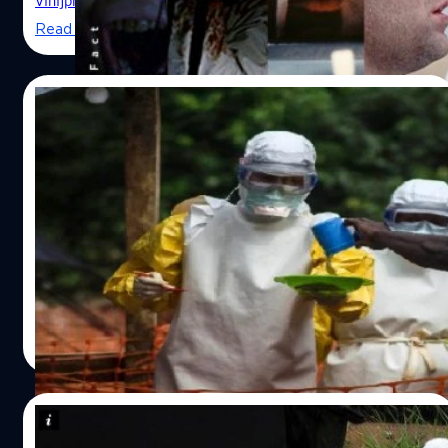
Vinijphat Kanyapong
| 2385 days ago
งดัสติน ฮอฟฟ์แมน ในหนังเอาใจตลาดแบบนี้…
ระบาดของเชื้อไวรัสตั้งแต่ตอนเกิดเหตุการณ์ หลังเกิดการ
Read More
ระบาดแล้ว หรือกระทั่งเมื่อมนุษย์ทั้งโลกติดเชื้อจนกลายเป็น
ซอมบี้ ที่ไม่ว่าหนังจะหยิบช่วงตอนไหนของเหตุการณ์มาเล่าก็
ล้วนแต่เป็น "หายนะ" ให้คนดูขนพองสยองเกล้า ขออย่าให้เกิด
10/08/2014
ขึ้นจริง ๆ What the Fact รวบรวมหนังโรคระบาดที่สร้างออก
มาได้สมจริงจนน่ากลัวที่สุดในโลกภาพยนตร์มาให้ได้หลอนกัน
เตรียมพบกับเทคโนโลยีที่ช่วยเตือนภัยล่วงหน้า
อีกรอบ World War Z (2013) นักแสดง: Brad Pitt, Matthew
ก่อนที่โรคร้ายแรง เช่น อีโบล่า จะเริ่มระบาด
Fox, David Morse, Mireille Enos ผู้กำกับ: Marc Foster
(007: Quantum of Solace, The Kite Runner, Finding
Epidermic Virus Films
ด้วยเทคโนโลยีที่ก้าวหน้า ตอนนี้ มีโปรแกรมคอมพิวเตอร์ที่
Neverland) ไวรัสแพร่พันธุ์จาก: ไม่สามารถระบุได้ แต่
สามารถแจ้งเตือนการระบาดของโรคร้ายแรงอย่างอีโบล่าได้
สันนิษฐานว่า คนติดมาจากป่าในประเทศจีน ที่มาของความ
แล้ว
สยอง: "เจอร์รี่ เลน" อดีตเจ้าหน้าที่สืบสวนประจำองค์การ
สหประชาชาติและครอบครัวที่อาศัยอยู่ในนิวยอร์ก ต้องหนีหัว
DHANES KAEWMANEE
| 4378 days ago
ซุกหัวซุนเพื่อเอาตัวรอดจากเหตุเชื้อร้ายระบาด และทำให้คน
Read More
ที่ถูกกัดกลายเป็นซอมบี้…
23/06/2014