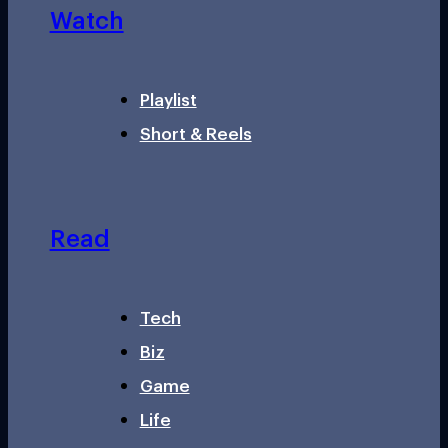
Watch
Playlist
Short & Reels
Read
Tech
Biz
Game
Life