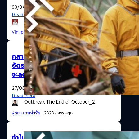
30/04/2020
Read More
25 Years Movies
Vinijphat Kanyapong
| 2288 days ago
คลายสงสัย…ถ้าเข้าสู่ฤดูร้อนแล้ว
อัตราการแพร่ระบาดของ Covid-19
จะลดลงบ้างไหม
27/03/2020
Read More
Outbreak The End of October_2
สุชยา เกษจำรัส
| 2323 days ago
ทำไมหนังโรคระบาด Contagion ถึง