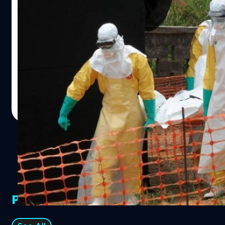
วิกฤติ! องค์การแพทย์เผยเชื้ออีโบล่าระบาด
หนักเกินต้านแล้ว
ถือเป็นข่าวที่สร้างความวิตกให้กับผู้คนทั่วโลกไม่น้อย หลัง
สำนักข่าวต่างประเทศรายงานว่า เจ้าหน้าที่องค์การแพทย์ไร้
พรมแดนระบุชัด ไม่สามารถหยุดยั้งการระบาดของไวรัสอีโบลา
ในทวีปแอฟริกาได้แล้ว
ณัฐพันธ์ ส่งวิรุฬห์
| 4427 days ago
Read More
PR Partners