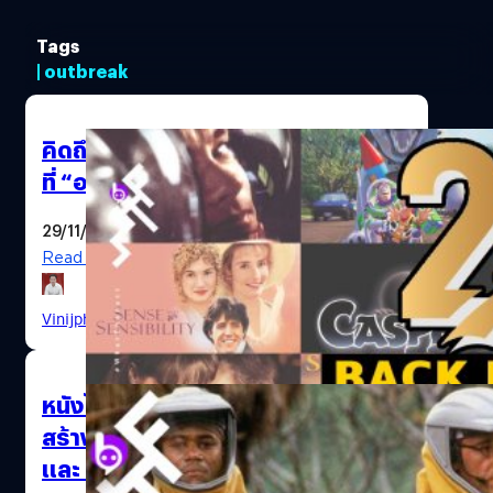
Tags
| outbreak
คิดถึงไหม? 20 หนังดัง-เปี่ยมคุณภาพ
ที่ “อายุครบ 25 ปี”
29/11/2020
Read More
Vinijphat Kanyapong
| 2075 days ago
หนังไวรัส Covid-19 เรื่องแรก กำลัง
สร้างโดย Ridley Scott ผู้กำกับ Alien
และ The Martian