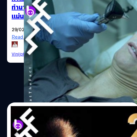
ทำนายสถานการณ์เชื้อไวรัสโคโรนาได้
แม่นยำ ล่วงหน้าถึง 9 ปี?
29/02/2020
Read More
Vinijphat Kanyapong
| 2350 days ago
03/02/2020
25 ปี Outbreak หนังไวรัสแพร่ระบาดที่เข้ากับ
Contagion
บรรยากาศขณะนี้ กับเรื่องราวเบื้องลึกเบื้อง