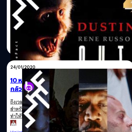
หลังที่น่าสนใจ
มีอายุครบ 25 ปี ไปอีกหนึ่งเรื่องแล้วสำหรับ Outbreak หนัง
ไวรัสแพร่ระบาดสุดมันส์ เชื่อว่าหลาย ๆ คนที่เคยได้ชมจะต้อง
จดจำความมันส์ลุ้นระทึกในหลาย ๆ ฉากของหนังเรื่องนี้ได้เป็น
อย่างดี เรื่องไวรัสแพร่ระบาดก็เป็นอีกพลอตนิยมที่ฮอลลีวูด
สร้างหนังประเภทนี้ออกมาเนือง ๆ อย่างเช่น 12 Monkeya,
สุชยา เกษจำรัส
| 2376 days ago
Contagion, Pandemic, The Hot Zone แม้ว่า Outbreak อาจ
Read More
จะไม่ใช่หนังที่ดีที่สุดในกลุ่มนี้ แต่ก็ปฏิเสธไม่ได้ว่า Outbreak
คือหนังที่ถ่ายทอดความน่ากลัวของไวรัสแพร่ระบาดออกมาได้
ลุ้นระทึกที่สุดเรื่องหนึ่ง Outbreak ไม่ใช่หนังในกลุ่มหวังรางวัล
24/01/2020
แต่สร้างมาหวังผลทางการตลาดจึงเต็มไปด้วยสูตรสำเร็จ
เอาใจผู้ชมในวงกว้าง แล้วหนังก็ทำได้สำเร็จ ด้วยรายได้ที่ทำ
10 หนังไวรัสหายนะ “โรคระบาดล้างโลก” ที่น่า
กำไรให้สตูดิโอยิ้มออกในวันที่ออกฉาย หนังกวาดรายได้ทั่ว
กลัวที่สุดเท่าที่เคยมีมา
โลกไปมากถึง 189 ล้านเหรียญ จากทุนสร้างเพียง 50 ล้าน
เหรียญ หนังมีองค์ประกอบมากมายที่จะประสบความสำเร็จ
ถึงเวลาที่ประชากรโลกมนุษย์จะต้องใจหายใจคว่ำกันอีกครั้ง
ทั้งทีมงานเบื้องหน้าและเบื้องหลัง เพราะหนังได้นักแสดง
สำหรับการแพร่ระบาดของเชื้อไวรัสตัวใหม่อย่าง "โคโรนา" ที่
คุณภาพอย่างดัสติน ฮอฟฟ์แมน มารับบทนำ ดัสตินเป็นดาราที่
ทำให้นึกย้อนถึงเชื้อไวรัสอย่างซาร์สหรือไข้หวัดนก H5N1 ที่
รับงานน้อย ผลงานก่อนหน้า Outbreak นี่ก็ต้องนับย้อนหลังไป
เคยแพร่ระบาดมาแล้วในช่วง 20 ปีมานี้ ซึ่งสำหรับในโลก
ถึง 3 ปีเลย คือ Heroes (1992) แล้วน้อยครั้งที่จะเห็นชื่อขอ
ภาพยนตร์นั้นก็มีหนังจำนวนมากที่หยิบเรื่องราวการแพร่