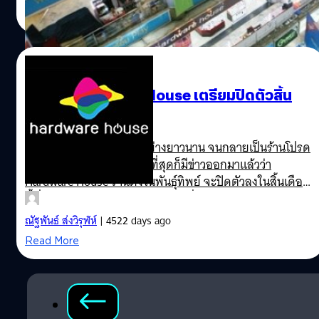
Read More
21/03/2014
ใจหาย! Hardware House เตรียมปิดตัวสิ้น
เดือนนี้แล้ว
หลังจากเปิดให้บริการมาอย่างยาวนาน จนกลายเป็นร้านโปรด
ของชาวไอทีมาหลายรุ่น ในที่สุดก็มีข่าวออกมาแล้วว่า
Hardware House ร้านดังในพันธุ์ทิพย์ จะปิดตัวลงในสิ้นเดือน
นี้ ซึ่ง Hardware House ถือเป็นร้านที่มีการนำเข้า จัดจำหน่าย
สินค้าไอทีหลากหลายชนิด ที่คอไอทีมักจะมาสำรวจสินค้า
ณัฐพันธ์ ส่งวิรุฬห์
| 4522 days ago
ใหม่ๆ เสมอ และกำลังจะกลายเป็นอีกหนึ่งหน้าความทรงจำ
Read More
ของสาวกไอทีทุกคนนับจากนี้