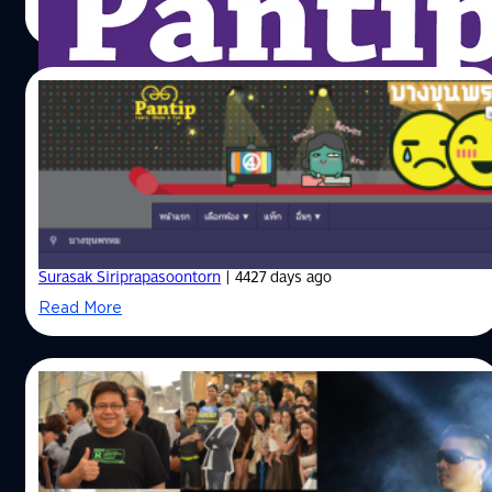
แรกเลยก็คือฟีเจอร์ Pantip Trend ซึ่งเหมาะสำหรับผู้ใช้บริการ
Read More
ผ่านทางสื่ออื่นๆ ที่ไม่ได้เข้าเว็บพันทิปโดยตรง อาจจะเป็นการ
แชร์ผ่านหน้า Facebook หรือ Twitter รวมไปถึงผู้ใช้ขาจรอื่นๆ
จึงเกิดเป็นฟีเจอร์ Pantip Trend นี้ขึ้นมา เพื่อสนอง Need ผู้ที่
24/06/2014
กลัวการตกกระแส โดย Pantip Trend นี้จะเป็นการแสดง 50
กระทู้ที่มีคนอ่านมากที่สุดใน 24 ชั่วโมงที่ผ่านมา ซึ่งสามารถดู
พันทิปเปิดตัวห้องใหม่!
ได้จากหน้าแรกของเว็บพันทิปได้เลย โดยคลิกแท็บ Pantip
Trend ที่อยู่ข้างๆ แท็บ Pantip Pick ใครกลัวตกเทรนด์ กลัว
เว็บไซต์ Webboard ชื่อดังอันดับ 1 ของเมืองไทยอย่าง
ไม่ทันกระแส กลัวพรุ่งนี้จะคุยกับเพื่อนไม่รู้เรื่อง ก็ห้ามพลาด
www.pantip.com ได้ฤกษ์เปิดห้องใหม่ "บางขุนพรหม"
ฟีเจอร์นี้เด็ดขาด ส่วนอีกอันก็คือฟีเจอร์ที่เรียกว่า กระทู้ที่คุณ
อาจสนใจ ซึ่งเหมาะสำหรับผู้ใช้งานที่ต้องการต่อยอดไปกระทู้
Surasak Siriprapasoontorn
| 4427 days ago
อื่นๆ ที่มีเนื้อหาใกล้เคียงกับกระทู้ที่อ่านอยู่ ซึ่งอาจจะเทียบได้
Read More
กับส่วน Suggested Videos บน YouTube ที่จะมีวีดีโอที่คาดว่า
น่าสนใจและเนื้อหาใกล้เคียงกับวีดีโอที่ชมอยู่…
09/06/2014
ประมวลภาพบรรยากาศงาน “NuiShow โซเชีย
ลมีเดี่ยว”