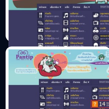
พันทิปดอทคอมเปิดห้องสนทนาใหม่ ‘ห้องพรหมชาติ’ ภายใต้
ชื่อตำราโหรโบราณ ที่แยกจากห้องสยามสแควร์และจตุจักร
มุ่งเน้นการอ่านเพื่อความเพลิดเพลิน ผ่านการพูดคุยและแบ่ง
ปันเพื่อสร้างกำลังใจและใช้ชีวิตอย่างมีสติ
เอกพล ชูเชิด
| 4157 days ago
Read More
14/02/2015
พันทิปเปิดห้องใหม่ ‘บางรัก’ เน้นชีวิตคู่ และ
ความรักทุกวัย
พันทิปดอทคอม เปิดห้องสนทนาใหม่ ที่ไว้พูดคุยเรื่องรักรับวัน
วาเลนไทน์ เดิมมีกระทู้ความรักค่อนข้างมาก แต่ที่ผ่านมายังไม่
ถูกรวบรวมไว้เป็นหมวดหมู่ ‘ห้องบางรัก’ มุ่งเน้นชีวิตคู่และการ
แต่งงาน แง่มุมต่างๆ ของความรักที่ก้าวข้ามข้อจำกัดในเรื่อง
ของวัย ผ่านการพูดคุยและแบ่งปันสู่ชาวพันทิป
Totsapon Kritsadangphorn
| 4192 days ago