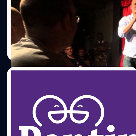
“วิชาภาษาอังกฤษ” ไม้เบื่อไม้เมาทางการศึกษาที่นักเรียนไทย
ต้องสู้รบกับหลักสูตรมาอย่างยาวนานหลายทศวรรษ ... ผม
สะกิดใจกับคำพูดหนึ่งซึ่งมาจากเพื่อนเก่าร่วมชั้นประถมศึกษา
สถาบันเดียวกัน เธอเข้ามาคอมเม้นต์ใต้วิดีโอคลิปลูกสาวของ
ผมเองที่แสดงการพูดภาษาอังกฤษได้อย่างคล่องแคล่วในวัย
พงศ์สุข หิรัญพฤกษ์
| 4216 days ago
4 ขวบปี เพื่อนบอกว่า “เห็นแล้วสลดใจตัวเอง นี่แปลว่าที่ผ่าน
Read More
มา เราเรียนกันมาผิดหมดใช่ไหมเนี่ย?​ จบปี 4 แล้วถึงยังพูด
ภาษาอังกฤษกันไม่ได้!” ...หลายคนอ่านมาถึงบรรทัดนี้ก็คง
ผงกหัวตามเพราะตัวเองก็รู้สึกเช่นนั้น ... ทำไมหนอ? วิชาที่มี
01/07/2014
จุดมุ่งหมายทางการสอนง่ายๆว่าเรียนเพื่อ “อ่านออก เขียนได้”
ทำไมมันยากเย็นนักและไม่บรรลุผลตามเป้าหมายเสียที อาจ
ของเล่นใหม่ Pantip.com!
เป็นเพราะเขาลืมเพิ่มเติมเป้าหมายต่อท้ายหลักสูตรว่าอ่าน
ออก-เขียนได้แล้ว “ต้องพูดได้ด้วย” น่ะสินะครับ
เมื่อสัปดาห์ที่ผ่านมา ทางเว็บไซต์เว็บบอร์ดชื่อดังอย่าง พัน
ทิป.com ได้เปิดตัวห้องใหม่ “บางขุนพรหม” เป็นกระแสในหมู่ผู้
ใช้งานอินเตอร์เน็ตอยู่พักนึงเลยทีเดียว และวันนี้ทางพันทิป
ก็ได้ออกฟีเจอร์ใหม่ มาให้ผู้ใช้งานเว็บพันทิปได้ใช้งานกัน
สะดวกและสามารถรับข่าวสารกระทู้ที่น่าสนใจได้มากยิ่งขึ้น อัน
Surasak Siriprapasoontorn
| 4419 days ago