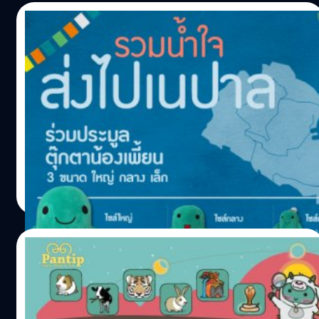
30/04/2015
Pantip.com ชวนร่วมประมูลตุ๊กตาน้องเพี้ยน
ช่วยผู้ประสบภัยแผ่นดินไหวเนปาล
เว็บไซต์พันทิป.คอม ขอเชิญชาวพันทิปประมูลตุ๊กตาน้องเพี้ยน
ช่วยเหลือผู้ประสบภัยพิบัติแผ่นดินไหวในประเทศเนปาล ราย
ได้ไม่หักค่าใช้จ่ายส่งมอบให้สภากาชาดไทย
เอกพล ชูเชิด
| 4116 days ago
Read More
21/03/2015
พันทิปเปิดห้องใหม่ ‘พรหมชาติ’ สนับสนุนให้ใช้
ความเชื่อนำทางชีวิตอย่างมีสติ