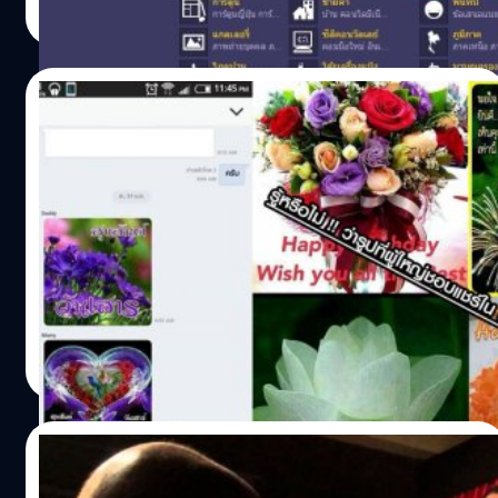
Read More
05/02/2015
รู้หรือไม่ !! ว่ารูปที่ผู้ใหญ่ชอบแชร์ใน LINE มา
จากไหนกันแน่ ??
สมัยนี้การติดต่อสื่อสารกับคนในบ้านหรือญาติ ๆ ของเรา
สามารถทำได้ง่ายขึ้นอย่างมาก ด้วยความสามารถของ
Smartphone และ APP LINE หรือ WhatAPP ที่ใช้ในการแชท
ที่ทุกคนรู้จักกันดี ก็ทำให้เราสามารถพูดคุย ติดต่อสื่อสารกับ
คนภายในครอบครัวเราได้อย่างง่ายดาย สำหรับคนที่มีกรุ๊ป
Totsapon Kritsadangphorn
| 4201 days ago
LINE ในครอบครัวแล้ว สิ่งหนึ่งที่พวกเรามักจะเจอกันเป็น
Read More
ประจำก็คือ การแชร์ข้อความต่าง ๆ ที่มาจากบน Social Media
อื่น ๆ (ว่าแต่ทำไมแทบไม่คุยกันเลยล่ะเนี่ย??)
20/01/2015
ลองวิธีนี้ดู หนูพูดภาษาอังกฤษได้แน่!