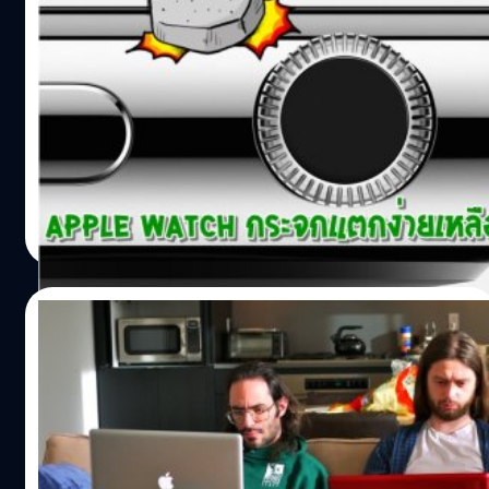
โปรดระวัง Apple Watch ของคุณ ตกแตก
ง่าย แถมค่าเคลมเหยียบหมื่น
กลายเป็นประเด็นร้อนเมื่อคุณ Taecu โพสต์กระทู้ในพันทิปว่า
"WTF Apple watch โคตรห่วย แตกง่ายมากครับ แถมค่าเคลม
เรือนใหม่ 9990 แพงกว่า Iphone อีก" โดยเนื้อหาของกระทู้นั้น
เกี่ยวกับอุบัติเหตุที่เกิดกับ Apple Watch ว่าเกิดขึ้นได้ง่ายมาก
และค่าเครมแพงมาก
เอกพล ชูเชิด
| 4031 days ago
Read More
15/07/2015
กระทู้เฮฮา “เมื่อฉันมีแฟนเป็น โปรแกรมเมอร์
และสิ่งที่ต้องเจอทุกคืน”
วันนี้มีกระทู้ที่น่าสนใจในพันทิปกระทู้หนึ่งครับ คุณ
Nanttylove เข้ามาเล่าความในใจถึงชีวิตคู่ของเธอกับแฟน