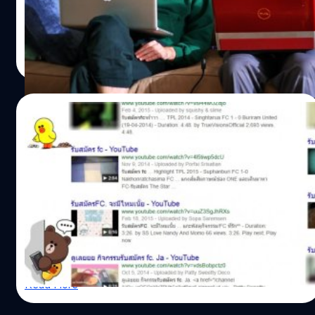
หนุ่มโปรแกรมเมอร์ ที่ดูจะรักงานของตัวเองเอามากๆ ทำงาน
หามรุ่งหามค่ำ ขยันฝึกอบรมจนเอาเรื่องราวสุดกีกไปฝันและ
ละเมอใส่คนข้างๆ ซึ่งคุณ Nanttylove ก็ถามว่าควรแก้ไข
เอกพล ชูเชิด
| 4040 days ago
ปัญหาแฟนบ้างานยังไงดี
Read More
08/05/2015
เด็กตรรกะเพี้ยน !! “รับสมัคร FC” ผ่าน
YouTube / Social Media ??
เรียกได้ว่าเป็นเรื่องที่ฮือฮาในเว็บไซต์ Pantip เป็นอย่างยิ่งใน
เรื่องที่มีเด็กตัวเล็ก ๆ อายุไม่เกิน ม.ต้น มาไล่รับสมัคร FC (Fan
Club) ผ่านสื่อ Online อย่าง YouTube หรือ LINE
Totsapon Kritsadangphorn
| 4108 days ago
Read More