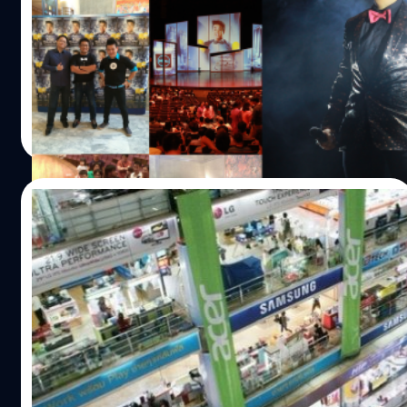
ทางแบไต๋ ได้ทำการรวบรวมภาพบรรยากาศงาน "NuiShow
โซเชียลมีเดี่ยว Talk Tech Spectacular" มาไว้แล้วที่นี่ ซึ่งเรียก
ได้ว่าเป็น Talk Show IT ที่ได้รวบรวมทั้งความฮาและสาระเข้า
ด้วยกัน งานนี้ต้องขอขอบคุณทุก ๆ ท่านที่ได้เข้ามารับชมกันจน
เนืองแน่นไปทั้งฮอลครับ (กดที่รูปเพื่อดูภาพเต็ม)
Totsapon Kritsadangphorn
| 4442 days ago
Read More
22/04/2014
มาเอง! ผู้บริหารเผย ‘พันธุ์ทิพย์’ เตรียมรีโนเวท
เดือนหน้า สลัดภาพ ‘ตึกคอมแผ่นผี’
นาย ยงยุทธ ไชยชนะ กรรมการผู้จัดการ บริษัท ทิพย์พัฒน
อาเขต จำกัด เปิดเผยว่าพันธุ์ทิพย์ ห้างไอทีชื่อดังเตรียม
เปลี่ยนกลยุทธ์การทำธุรกิจหลังจากก่อตั้งรับใช้ประชาชนคอ
ไอทีมากว่า 30 ปี พร้อมเปลี่ยนอิมเมจใหม่เน้น 'ไลฟสไตล์
มอลล์' มากขึ้น โละภาพตึกแผ่นผีในอดีต
ณัฐพันธ์ ส่งวิรุฬห์
| 4489 days ago