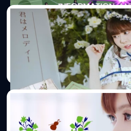
https://www.instagram.com/cherprang.bnk48officia
29/09/2018
แกะกล่อง 4th Single BNK48 – Kimi Wa Melod
หลังจากที่ประกาศไปเมื่อ วันที่ 29 กรกฎาคม 2561 ว่าจะเปิ
Melody - เธอคือ...เมโลดี้ ผ่านช่องทาง https://shopee.c
Melody-i.72135979.1371600053 ตั้งแต่วันที่ 1 สิงหาคม 2561 
ในวันที่ 28 สิงหาคม 2561 ทั้งนี้ภายใน 4th Single BNK48 - 
ด้วย CD เพลง + บัตรเข้าร่วมงานอีเวนท์จับมือ BNK48 4th Sing
Meechok Dechpokasup
| 2870 days ago
Read More
01/09/2018
มาแล้ว Teaser ซิงเกิ้ลที่ 4 ของ BNK48 เพลง 
หลังจากที่เปิดตัว BNK48 รุ่นที่ 2 พร้อมเปิดตัวซิงเกิ้ลที่ 4 
ประกาศ ไปเมื่อ 17 ก.ค. 2561 1 เดือนถัดมา 19 ส.ค. 2561 ในง