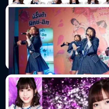
https://www.facebook.com/bnk48official.cherprang/p
31 ส.ค. 2561…
28/08/2018
[อัลบั้มภาพ] งานเปิดตัว BNK48 x Mirinda Mix
หลังจากที่เราได้เสนอข่าวไปก่อนหน้านี้ ถึงการเป็นพรีเซนเตอร
2561) Mirinda Mix-it x BNK48 ก็ได้จัดให้มีกิจกรรม ฟินจัง ไ
สุดกับ BNK48 ก็มีกิจกรรมบนเวทีไปชมภาพสวยๆ กันครับ BNK48
จาก BNK48 ภายใต้แบรนด์มิรินด้า มิกซ์-อิท เครื่องดื่มกลิ่นลิ้นจี่
โดยการเป็นพรีเซนเตอร์ในครั้งนี้ประกอบไปด้วยสมาชิก BNK48 ท
Meechok Dechpokasup
| 2903 days ago
ปราง CherPrangBNK48 เฌอปราง อารีย์กุล l เนย NoeyBNK48 
Read More
รพฤทธานนท์ l ปัญ PunBNK48 ปัญสิกรณ์ ติยะกร l ตาหวาน T
19/08/2018
BNK48 ทำเซอร์ไพรส์อีกชุด ประกาศ เซ็มบัตสึเ
& โครงการพิเศษคอนเสิร์ตที่ Produced โด
BNK48 ทำเซอร์ไพรส์ 2 วันติด เมื่องานก็ เซอร์ไพรส์ประกาศ 21 เ