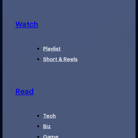
Watch
Playlist
Short & Reels
Read
Tech
Biz
Game