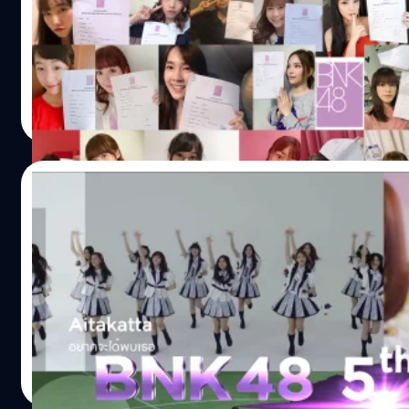
2561 ที่ผ่านมา และให้สมาชิก BNK48 ทั้งสองรุ่น สามารถยื่
Election ได้ตั้งแต่วันที่ 12 ตุลาคม ถึง 19 ตุลาคม 2561 โดย
+ ใบสมัคร ซึ่งภายในใบสมัครก็จะมีให้กรอกชื่อ นามสกุล ชื่อเ
แรกเป็นของน้องเคท และสุดท้าย ท้ายสุด คือน้องจูเน่ โพสต์เมื่
Meechok Dechpokasup
| 2850 days ago
Read More
01/10/2018
BNK48 ทำเซอร์ไพรส์ประกาศ ซิงเกิ้ลที่ 5 & งา
กลายเป็นธรรมเนียมไปเสียแล้วสำหรับ BNK48 เมื่อมีงานกิจกรรม
ไม่เว้นครับ ในงาน River 2 Shot ที่จัดให้มีขึ้นเป็นครั้งแรก ท้
รายชื่อเพลงในซิงเกิ้ลที่ 5 ได้แก่เพลง เพลง BNK Festival เ
เลือกในปลายเดือนตุลาคม] เพลง Temodemo no Namida - ถึงแ
และ MusicBNK48] https://youtu.be/0773p4WN1Qg 2, ประกาศ 
Meechok Dechpokasup
| 2869 days ago
https://youtu.be/Q49T77N9Jns เซ็มบัดสึ CherPrangBNK
Read More
https://www.facebook.com/bnk48official.cherprang/