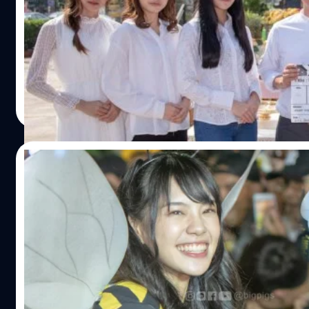
ยังคงเป็นกระแสอย่างต่อเนื่อง สำหรับวงไอดอลแกนนำอย่าง BN
เซนเตอร์ โชว์ตัว งานหนัง ออกมากันชนิดที่เรียกว่านับกันแทบจะไม
ได้ข่าวการมาของหนังเรื่องของแรกของพวกเขา ผ่านเพจ MajorGr
ไนท์ฯ รัชดา ฤกษ์งามยามดี ทีมผู้บริหาร ผู้กำกับ ทีมงาน นักแส
ทำจริงในช่วงต้นเดือนธันวาคม 2561 ที่จะถึงนี้ รายละเอียดภาย
Meechok Dechpokasup
| 2817 days ago
เลือกให้เป็น 1 ใน 30 จาก 400 โครงการเข้านำเสนอโครงการภา
Read More
International File Festival (South Korea) ภาพยนตร์โดย ค
27/10/2018
Oishi คว้า BNK48 นำทัพมวลหมู่ผึ้งออกโผ
11 ตุลาคม 2561 เพจ OishiDrinkStation เผยคลิปปริศนา เห
หลังนั้นไม่นาน 15 ตุลาคม 2561 ก็เฉลย ด้วยวีดีโอ พร้อมประกาศ
ลาน The Street รัชดา ของ Oishi CM Senbatsu ทั้ง 16 คน ได้แ
หนึ่ง, แก้ว, เนย, ปัญ, เจนนิษฐ์, อิสึรินะ, ปูเป้, วี, ฟ้อนด์, มิว
รัชดา…
Meechok Dechpokasup
| 2842 days ago