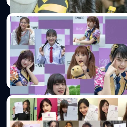
Read More
21/10/2018
ดาเมจรุนแรงขั้นสุดกับอัลบั้มภาพ + คลิป ใน
วันที่ 20 ตุลาคม 2561 กับกระแสการตอบรับอย่างล้นหลาม จ
จนทำให้ต้องเพิ่มรอบการถ่ายภาพ 2 Shot ออกเป็นหลายรอบ หล
จะเข้ามาถ่ายรูปกับน้องๆ BNK48 1st Album RIVER 2 Shot ท
ทางการร่วมงานกันตั้งแต่ช่วงเช้า โดยทีมงานได้มีโอกาสเข้าบั
ซึ่งมีสมาชิก BNK48 ทั้งสิ้น 20 คน ในรอบนี้ ประกอบไปด้วย เฌอปร
Meechok Dechpokasup
| 2848 days ago
มิวสิค , น้ำหนึ่ง , เนย , อร…
Read More
20/10/2018
สมาชิก BNK48 ทั้งสองรุ่น ตบเท้าเข้าร่วมการเ
หลังจากที่ BNK48 ทำเซอร์ไพรส์ประกาศ ซิงเกิ้ลที่ 5 & งานเลือก