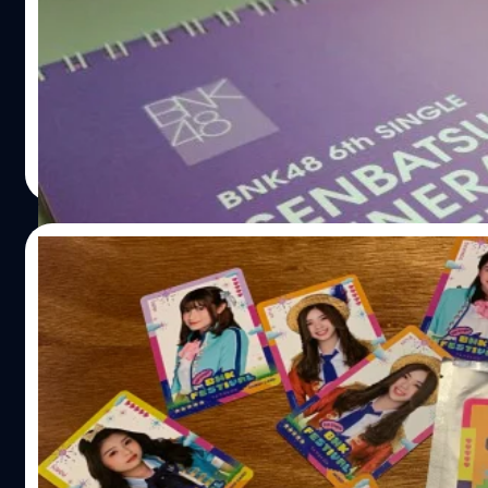
BNK48 ผู้ปลุกกระแสวงการบันเทิงไทย คงกระแสต่อเนื่องเมื่อปีก่
ต้อนรับปีใหม่ทั้งทีมีหรือที่ BNK48 จะไม่มีสินค้าน่ารักๆ มาฝา
ภายใน ปฏิทิน BNK48 6th SINGLE SENBATSU GENERAL ELECT
งาน BNK48 1st Album "RIVER" 2-shot Event ในวันเสาร์ แล
THE MALL NGAMWONGWAN ที่ผ่านมา ผู้เขียนไม่รอช้าคว้าม
Meechok Dechpokasup
| 2778 days ago
ครับ ภายนอกมีกรอบกระดาษสีขาวหนึ่งชั้นก่อนตัวปฏิทิน เข
Read More
GENERAL ELECTION มีโลโก้ ด้านหลัง เขียนชื่อเมมเบอร์ทั้ง 
17/12/2018
แกะห่อลองลุ้น BNK48 Music Card Edition จะ
หลังจากที่ BNK48 เปิด Pre-Order CD BNK48 5th Single "BN
ทาง https://shop.bnk48.com/ ไปเมื่อ 8 พฤษจิกายน 2561 ใ
ส่วน Music Card Edition สามารถซื้อได้จนถึงวันที่ 22 มกรา
Edition จะประกอบไปด้วย บัตรแข็งที่ระลึก 1 ใบ จาก 51 แบบ,
Tracks, ของขวัญพิเศษ สำหรับ BNK48 Official App, Code
Meechok Dechpokasup
| 2791 days ago
General…