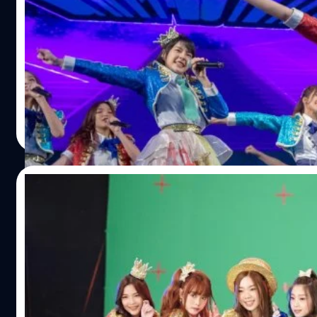
2018 [อัลบั้มภาพ, มีคลิป]
หลังจากที่ปล่อย Mv เพลง BNK Festival ไปเมื่อวันที่ 22 พ.ย.
Mv กันไปแล้ว วันนี้ Mv ก็ก้าวข้าม 1 ล้านวิวไปได้แบบไม่เกินควา
เนื้อเดียวกัน ก็ออก BNK48 Official Line Stickers & Theme ใ
ต่อเนื่องด้วยวานนี้ 24 พ.ย. 2561 ภายในงาน TOYOTA Master
โชว์ชุด และเพลงบนเวทีต่อหน้าแฟนคลับเป็นครั้งแรก ไปชมภา
Meechok Dechpokasup
| 2813 days ago
ftOBp18lw…
Read More
22/11/2018
BNK48 เผยภาพเบื้องหลัง BNK Festival
ได้เวลาสนุกกับ BNK48 ปล่อย BNK Festival และให้คุณเป็นผ
กรุ๊ปอันดับหนึ่ง กับเพลงซิงเกิ้ลที่ 5 ล่าสุด เพลง BNK Festival
สนุกไปด้วยกันกับบทเพลงแห่งความสนุกนี้ ที่สำคัญเพลงนี้มา
ซิงเกิ้ลถัดไปด้วย การขายซีดีพร้อมบัตรลงคะแนน Senbatsu G
ยอดขาย Pre Order แผ่น CD จำนวน 300,000 แผ่นหมดภายใน 2 