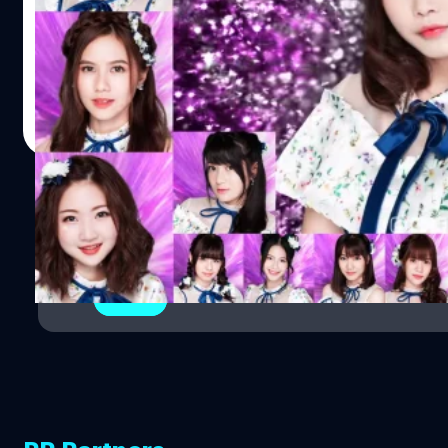
คือ...เมโลดี้ กลางงานจับมือ วันนี้จัดมาอีกสองเรื่องพร้อมๆ กั
เส้นทาง ซึ่งถือเป็นครั้งแรกของการเป็น Center ของน้อง Pup
Produced โดย PupeBNK48 มีแอร์ไทม์แล้วนะคุณปู๊บบ ประกาศ
รายชื่อมีดังนี้ PupeBNK48 (Center) https://www.faceboo
Meechok Dechpokasup
| 2911 days ago
https://www.instagram.com/pupe.bnk48official/ Jenn
Read More
https://www.facebook.com/bnk48official.jennis/ https
KateBNK48 https://www.facebook.com/bnk48official.k
1
2