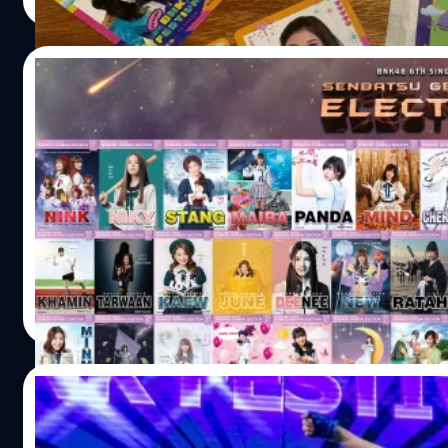
Read More
28/11/2018
มาแล้วๆ โปสเตอร์เลือกตั้งของเมมเบอร์ BNK4
Senbatsu General Election
หลังจากที่มีวีดีโอหาเสียงไปแล้วก่อนหน้านี้ (15 พ.ย. 2561) ว
BNK48 6th Single Senbatsu General Election ของเมมเบอร์
BNK48 ซึ่งก็เป็นการสะท้อนความเป็นตัวตนของแต่ล่ะคนออกมาได
กันมาก รักใคร เชียร์ใครก็ตามกำลังนะครัช สำหรับช่องทางกา
ใครที่อยากจะได้ CD BNK48 5th Single "BNK Festival" Limi
Meechok Dechpokasup
| 2811 days ago
เป็นที่เรียบร้อย จะเหลือก็เพียง BNK48 5th Single "BNK Festi
Read More
เป็นกำลังใจกันต่อไปครับ กดดูรูปจากลิ้งค์ด้านล่างนี้ htt
set=a.1823380201122563&type=1&l=2bc86d1c48 ที่มา :
25/11/2018
BNK48 โชว์เพลง BNK Festival ครั้งแรกใ