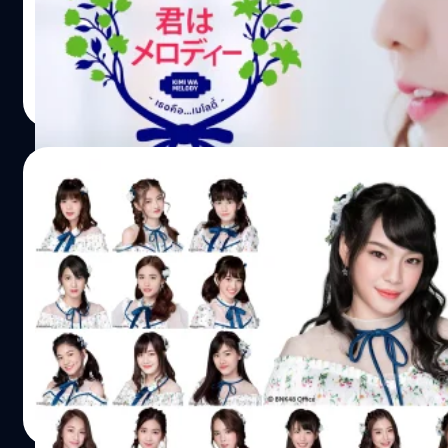
แฟนคลับด้วยการประกาศ 21 เซ็มบัตสึ ซิงเกิ้ลที่ 4 Kimi wa Me
เซ็นเตอร์ และมีน้องๆ BNK48 รุ่นที่ 1 และรุ่นที่ 2 ติดเซ็มบั
PhukKhomBNK48, AomBNK48, CakeBNK48, FaiiBNK48 เมื
Meechok Dechpokasup
| 2898 days ago
Read More
01/09/2018
เมมเบอร์ BNK48 พร้อมใจเปลี่ยนรูปโปรไฟล์รับ ซ
คือ…เมโลดี้ [Update 09:20 น. 1 ก.ย. 2561]
ช่วงค่ำของวันนี้ 31 ส.ค. 2561 (ครบ 1 เดือนพอดี หลังจากที่เ
ของพวกเธอ GIRLS DON’T CRY) มีความเคลื่อนไหวจากเมมเบอร์ 5
ได้ทำการทยอยเปลี่ยนรูปโปรไฟล์ และภาพหน้าปก บนเฟสบุ๊คเพจข
เธอคือ…เมโลดี้ หวานลายดอกไม้ งดงามเหลือเกิน รวบรวมไว้ให้
ของวันที่ 31 ส.ค.2561 - 01.30 น. ของวันที่ 1 ก.ย. 2561
Meechok Dechpokasup
| 2898 days ago
https://www.facebook.com/bnk48official.izutarina/p
Read More
type=1&theater BNK48 รุ่นที่ 1