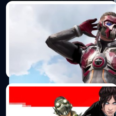
Fallen Order ไป 5 ปี แคล เคสติส (Cal Kestis) ยังถูก
17/05/2022
จักรวรรดิตามไล่ล่าอย่างไม่ลดละ…
Apex Legends Mobile เผยตัวอย่างโชว์ตัว
ละครใหม่
เพื่อเป็นการต้อนรับเกม Apex Legends Mobile ที่จะเปิดให้
เล่นบนสมาร์ตโฟนระบบ iOS และ Android ในวันนี้ (17 พ.ค.)
ค่ายเกม Electronic Arts และทีมพัฒนา Respawn
Entertainment จึงได้ปล่อยตัวอย่างใหม่ออกมายั่วน้ำลาย
แฟนเกม ซึ่งจะโชว์โหมด, รายชื่อตัวละคร และตัวละครใหม่
ศุภกร ประเสริฐศิลป์
| 1544 days ago
‘Fade’ Fade เป็นตัวละครเอ็กซ์คลูซีฟของเกม Apex Legends
Read More
Mobile โดยจะปล่อยออกมาให้เล่นพร้อมกับ Bangalore,
Wraith, Caustic, Bloodhound, Lifeline, Mirage,
Pathfinder, Octane และ Gibraltar ที่มา: twinfinite พิสูจน์
13/05/2022
อักษร : สุชยา เกษจำรัส
Apex Legends Mobile ประกาศวันเปิดให้เล่น
อย่างเป็นทางการ