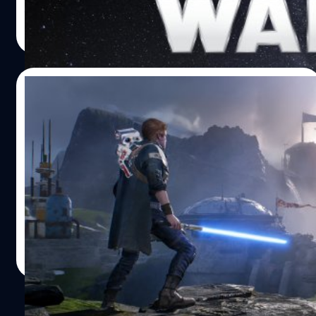
ก่อตั้ง Respawn Entertainment ดูแลการผลิตด้วยตัวเอง
จีรนาถ เรืองทรัพย์
| 1656 days ago
อันดับแรก Respawn กำลังพัฒนาเกมแนว Jedi ผจญภัย สติก
Read More
อัสมุสเซ่น (Stig Asmussen) ผู้กำกับที่เคยอยู่เบื้องหลัง Star
Wars Jedi: Fallen Order มารับหน้าที่เหมือนเคย มีโอกาสสูง
จะเป็นภาคต่อ Fallen Order อันดับต่อมาแนวยิงปืนมุมมอ
21/01/2022
งบุลคลที่ 1 FPS โดยได้ พีเตอร์ เฮิร์ชมันน์ (Peter
Hirschmann) อดีตรองประธานฝ่ายพัฒนา LucasArts และ
ข่าวลือ! ภาคต่อของ Star Wars Jedi: Fallen
เป็นผู้ร่วมสร้าง Medal…
Order อาจจะเปิดตัวในเดือนพฤษภาคมนี้
หลังจาก Warner Bros. Games ประกาศว่าจะวางจำหน่ายเกม
LEGO Star Wars: The Skywalker Saga ในวันที่ 5 เมษายน
2022 ล่าสุด ทอม เฮนเดอร์สัน (Tom Henderson) แหล่งข่าว
ในแวดวงอุตสาหกรรมเกมบอกว่าอาจจะมีการเปิดตัวภาคต่อ
ของเกม Star Wars Jedi: Fallen Order ในวันที่ 4 พฤษภาคม
ศุภกร ประเสริฐศิลป์
| 1660 days ago
2022 และคาดว่าจะวางจำหน่ายในช่วงไตรมาสที่ 4 ของปี
Read More
2022 นอกจากนี้เฮนเดอร์สันยังบอกว่าเกม Need for Speed
ภาคใหม่จะออกวางจำหน่ายในช่วงเดือนกันยายนถึงตุลาคม
2022 และ Dragon Age ภาคใหม่จะไม่วางจำหน่ายในปี 2022