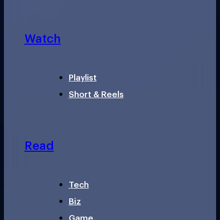
Watch
Playlist
Short & Reels
Read
Tech
Biz
Game