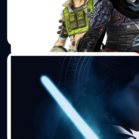
Electronic Arts และ Respawn Entertainment ประกาศวัน
เปิดให้เล่นอย่างเป็นทางการ Apex Legends Mobile
จีรนาถ เรืองทรัพย์
| 1549 days ago
Read More
12/05/2022
อดีตทีมงาน Respawn เผย เคยมีการขอให้ตัว
ละครเอกใน Fallen Order เป็นผู้หญิงหรือคน
ผิวสี
อดีตทีมพัฒนา Respawn Entertainment เคยเสนออยากให้
ตัวเอกใน Star Wars Jedi: Fallen Order เป็นตัวละครผู้หญิง
หรือคนผิวสี แต่สุดท้ายเรื่องแบบนี้ก็ไม่เกิดขึ้น
จีรนาถ เรืองทรัพย์
| 1549 days ago
Read More