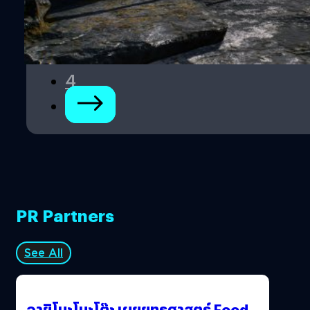
1
อย่างไรก็ตาม ทั้งหมดนี้เป็นเพียงข่าวลือเท่านั้น เราคงต้องรอ
ให้ทาง Electronic Arts และ Respawn Entertainment ยืนยัน
2
อย่างเป็นทางการอีกทีครับ อ้างอิง…
3
4
PR Partners
See All
อายิโนะโมะโต๊ะ เผยยุทธศาสตร์ Food