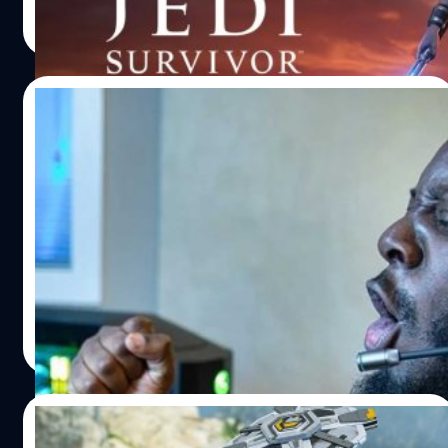
จีรนาถ เรืองทรัพย์
| 1331 days ago
Read More
30/09/2022
ออกไปแตะหญ้าเถอะนะ!! แรปเปอร์ T-Pain
เผาผู้เล่น Apex Legends ที่คุกคามทีม
Respawn ยับไม่เหลือ
T-Pain หรือชื่อในวงการแบบเต็ม ๆ 'Tylenol Painrelief' ที่แปล
ว่ายาลดไข้ที่ทุกคนน่าจะเคยกินรักษาไข้กันมาก่อน เป็นอีกหนึ่ง
ในแรปเปอร์ผู้ผันตัวมาสตรีมเมอร์บนแพลตฟอร์ม Twitch ได้
ออกความเห็นบน Twitter เกี่ยวกับประเด็นที่ผู้เล่น Apex
Legends บางส่วนที่ไม่พอใจกับทีมงานจนออกมาคุกคามชีวิต
กรณ์รัฐภาส ธนวัตไชยศรี
| 1408 days ago
ความเป็นส่วนตัวของพวกเขา ซึ่ง T-Pain ได้กล่าวต่อว่ากับคน
Read More
กลุ่มนี้ว่า "พวกนายใจเย็น ๆ กันหน่อยดิ!! สิ่งที่พวกนายกำลัง
ทำคือไปล้ำเส้นชีวิตความเป็นอยู่ของคนทำงานคนหนึ่งเพราะ
แค่เรื่องเกมนะ ถ้าเกลียดขนาดถึงขั้นต้องไปล้ำเส้นชีวิตของคน
10/07/2022
ทำงานก็ไปเล่นเกมอื่นเถอะ เดินออกจากหน้าจอคอมหรือคอน