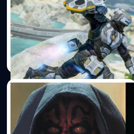
โซลนายน่ะ" หรือให้ย่อแบบภาษาชาวบ้านก็ 'ถ้าเครียดเพราะ
Respawn รับสมัครทีมสร้างเกมเล่นคนเดียว
เกมจัดก็ปิดจอ และออกไปแตะหญ้าบ้าง'
จากจักรวาล Apex Legends
Respawn Entertainment ประกาศรับสมัครทีมงานเพื่อมา
ร่วมพัฒนาเกมเล่นคนเดียว จากจักรวาลเดียวกับ Apex
Legends บนเว็บไซต์ของบริษัท
จตุรวิทย์ เครือวาณิชกิจ
| 1490 days ago
Read More
04/06/2022
ข่าวลือ! Darth Maul อาจจะมาปรากฏตัวใน
Star Wars Jedi: Survivor
คำเตือน! ข่าวนี้มีการสปอยล์เนื้อหาของ Star Wars: The
Clone Wars, Star Wars: Rebels, Solo: A Star Wars Story