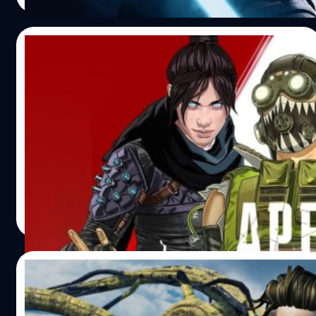
03/05/2022
Apex Legends Mobile จะเปิดให้เล่นอย่างทาง
เป็นทางการในเดือนพฤษภาคมนี้
Apex Legends ชื่อนี้คงไม่มีใครไม่รู้จัก เกมแนว Battle
Royale ที่โด่งดัง ด้วยความสำเร็จทำให้เกิดการต่อยอดขยาย
ฐานผู้เล่นให้กว้างมากยิ่งขึ้น Apex Legends Mobile กำลังจะ
มาเปิดให้เล่นอย่างเป็นทางการแล้ว
จีรนาถ เรืองทรัพย์
| 1558 days ago
Read More
29/03/2022
Apex Legends เวอร์ชัน PS5 และ Xbox