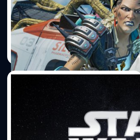
Series X|S จะเปิดให้เล่นในวันนี้
ค่ายเกม Electronic Arts และทีมพัฒนา Respawn
Entertainment ได้ประกาศว่าจะเปิดให้เล่นเกม Apex
Legends เวอร์ชัน PlayStation 5 และ Xbox Series X|S พร้อม
อีเวนต์ Warriors Collection ในวันนี้ (29 มี.ค.) Apex Legends
เวอร์ชัน PlayStation 5 และ Xbox Series X|S จะรองรับความ
ศุภกร ประเสริฐศิลป์
| 1593 days ago
ละเอียด 4K, เฟรมเรต 60 FPS, HDR, แผนที่ความละเอียดสูง
Read More
และเพิ่ม LOD distance Apex Legends เปิดให้เล่นครั้งแรกบน
แพลตฟอร์ม PlayStation 4, Xbox One และ PC (Origin) ใน
เดือนกุมภาพันธ์ 2019 ต่อมาเปิดให้เล่นผ่าน Steam…
25/01/2022
EA ประกาศ Respawn กำลังพัฒนาเกมจาก
Star Wars ถึง 3 เกม 3 แนวด้วยกัน
ใครเป็นแฟน Star Wars เตรียมตัวกันให้ดี EA ประกาศว่า
Respawn Entertainment กำลังพัฒนาเกมจากแฟรนไชส์
อวกาศถึง 3 เกม 3 แนวด้วยกัน พร้อมผนึกกำลังกับทีมใหม่อีก
2 ทีมด้วย วินซ์ แซมเปลลา (Vince Zampella) ผู้จัดการและผู้