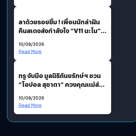
ลาด้วยรอยยิ้ม ! เพื่อนนักล่าฝัน
คืนสเตจส่งกำลังใจ “V11 นะโม”
ยุติฝันสัปดาห์ที่ 9 ท่ามกลางความ
10/08/2026
รักแน่นฮอลล์
Read More
ทรู จับมือ มูลนิธิถันยรักษ์ฯ ชวน
“โอปอล สุชาตา” ควงคุณแม่ส่ง
ต่อแคมเปญ “เต้าต้องตรวจ”
10/08/2026
เติมเต็มความหมายวันแม่ปีนี้
Read More