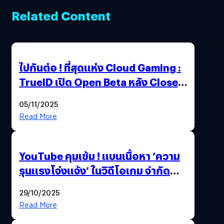
Related Content
ไปกันต่อ ! ที่สุดแห่ง Cloud Gaming :
TrueID เปิด Open Beta หลัง Close
Beta Test ในงาน gamescom asia x
05/11/2025
Thailand Game Show 2025 ทะลุ 15
Read More
ล้านครั้ง
YouTube คุมเข้ม ! แบนเนื้อหา ‘ความ
รุนแรงโจ่งแจ้ง’ ในวิดีโอเกม จำกัด
อายุผู้ชมที่ต่ำกว่า 18 ปี
29/10/2025
Read More