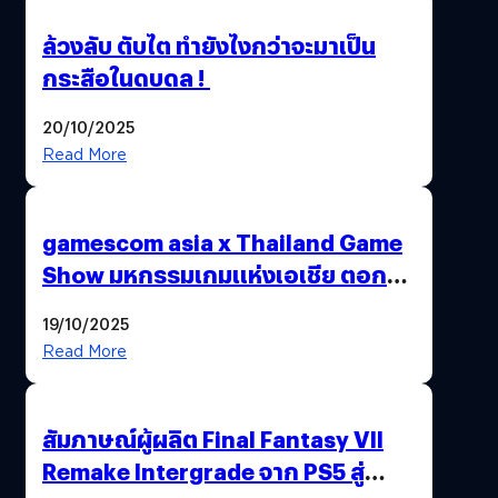
ล้วงลับ ตับไต ทำยังไงกว่าจะมาเป็น
กระสือในดบดล !
20/10/2025
Read More
gamescom asia x Thailand Game
Show มหกรรมเกมแห่งเอเชีย ตอกย้ำ
ไทยสู่ศูนย์กลางเกมภูมิภาค รมว.
19/10/2025
พาณิชย์ร่วมชูความสำเร็จ
Read More
สัมภาษณ์ผู้ผลิต Final Fantasy VII
Remake Intergrade จาก PS5 สู่