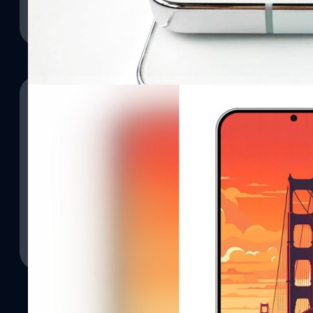
15/11/2023
หลุดภาพเครื่องดัมมี Samsung Galaxy S24 เผยดีไ
รายงานก่อนหน้านี้
29/08/2023
@SonnyDickson ได้เปิดเผยภาพเครื่องดัมมีของ Samsung Galaxy S24
ลือ Samsung Galaxy S24+ จะมีจอใหม่คมชัดกว่า
กับสเปกหลุดออกมาก่อนหน้านี้
พร้อมเผยภาพเรนเดอร์แรก!
ไลน์อัป Galaxy S24 จะเปิดตัวในปีหน้า แต่ในขณะนี้ก็เริ่มมีข่าวลือหลุ
ปรีดี ฤกษ์วลีกุล
| 995 days ago
เตอร์ Ice Universe ก็ได้โพสต์ถึงหน้าจอของ Galaxy S24+ ที่จะได้ร
Read More
สว่างมากขึ้น
ภควัต ขจิตวิชยานุกูล
| 1073 days ago
Read More