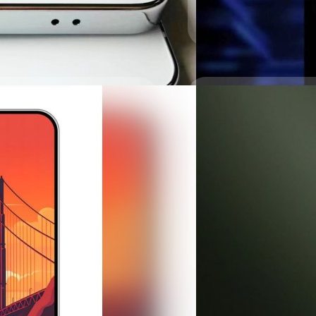
ภควัต ขจิตวิชยานุกูล
| 1035 
Read More
ซน์ตรงกับข่าวลือและ
30/07/2023
 หลังจากที่มีรายงานมากมายเกี่ยว
เดิมเป็นระดับ WQHD+
ลือ Samsung Galaxy
ใช้เฟรมไทเทเนียม!
ดออกมาเรื่อย ๆ แล้ว โดยล่าสุดทิปส
หลังจากไลน์อัปเรือธงจอพับ G
ับการอัปเกรดให้มีความคมชัดและความ
Galaxy S24 Series โดยในวัน
ออกมาแล้วจากทิปสเตอร์ Ice
ภควัต ขจิตวิชยานุกูล
| 1103 
Read More