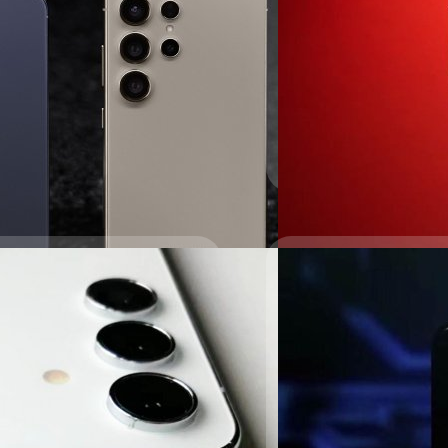
Snapdragon 8 Gen
มีช่าวลือว่า Samsung จะใช้
ประเทศส่วนใหญ่ของโลก
ปรีดี ฤกษ์วลีกุล
| 944 days 
Read More
ค่ายในไทย
06/10/2023
Samsung Unpacked ที่ครั้งนี้จัด
 Galaxy S24, S24 Plus และ S24
สื่อเกาหลีเผย Samsu
าศราคามาแล้วพร้อมทั้งโปรโมชั่นทั้ง
ใช้ Exynos 2400!
อ้างอิงจากรายงานของ The E
ไม่ว่าผู้ใช้จะอยู่ในภูมิภาคใด
ภูมิภาคที่วางขาย