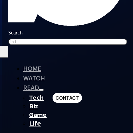
Search
HOME
WATCH
READ
Tech
CONTACT
Biz
Game
Life