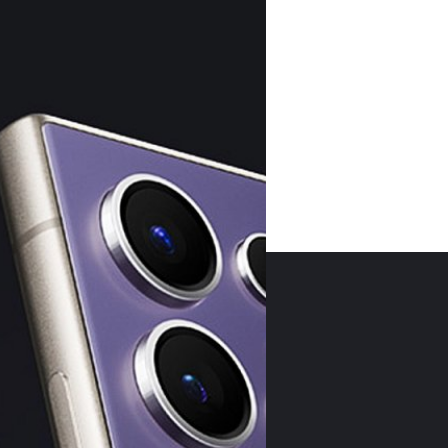
07/01/2025
Samsung เริ่มปล่อยอัป
รุ่น
Samsung ได้ปล่อยอัปเดตซอฟต์แว
สมาร์ตโฟน Galaxy S24
ne UI 7 เริ่มที่ Samsung
ปรีดี ฤกษ์วลีกุล
| 576 days ag
งแต่กลางเดือนเมษายน 2025 ไปจนถึง
Read More
09/12/2024
Samsung วางแผนส่งออ
S24 ทำยอดส่งออกน่าปร
The Elec จากประเทศเกาหลีใต้
จำนวนมากถึง 37 ล้านเครื่อง ใ
ปรีดี ฤกษ์วลีกุล
| 605 days ag