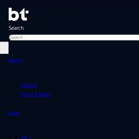
Search
Watch
Playlist
Short & Reels
Read
Tech