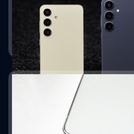
18/01/2024
ส่องโปร Samsung Galaxy S24 Series จากทั้ง 3 
เปิดตัวกันไปเรียบร้อยแล้วสำหรับ Samsung Galaxy S24 Series ในงาน 
ขึ้นที่ ซานโฮเซ่ ในรัฐแคลิฟอร์เนีย สหรัฐอเมริกา ได้เปิดตัว Samsung
Ultra อย่างเป็นทางการ มาพร้อมกับนิยามใหม่ AI Phone ล่าสุดได้ประก
3 ค่าย จะมีโปรไหนน่าสนใจบ้างแบไต๋ขอรวมให้ในบทความนี้
ทีมคอนเทนต์ BT
| 931 days ago
Read More